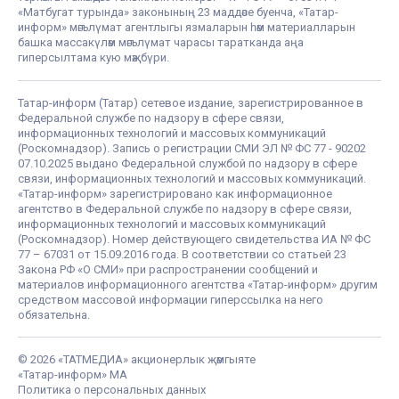
«Матбугат турында» законының 23 маддәсе буенча, «Татар-
информ» мәгълүмат агентлыгы язмаларын һәм материалларын
башка массакүләм мәгълүмат чарасы таратканда аңа
гиперсылтама кую мәҗбүри.
Татар-информ (Татар) сетевое издание, зарегистрированное в
Федеральной службе по надзору в сфере связи,
информационных технологий и массовых коммуникаций
(Роскомнадзор). Запись о регистрации СМИ ЭЛ № ФС 77 - 90202
07.10.2025 выдано Федеральной службой по надзору в сфере
связи, информационных технологий и массовых коммуникаций.
«Татар-информ» зарегистрировано как информационное
агентство в Федеральной службе по надзору в сфере связи,
информационных технологий и массовых коммуникаций
(Роскомнадзор). Номер действующего свидетельства ИА № ФС
77 – 67031 от 15.09.2016 года. В соответствии со статьей 23
Закона РФ «О СМИ» при распространении сообщений и
материалов информационного агентства «Татар-информ» другим
средством массовой информации гиперссылка на него
обязательна.
© 2026 «ТАТМЕДИА» акционерлык җәмгыяте
«Татар-информ» МА
Политика о персональных данных