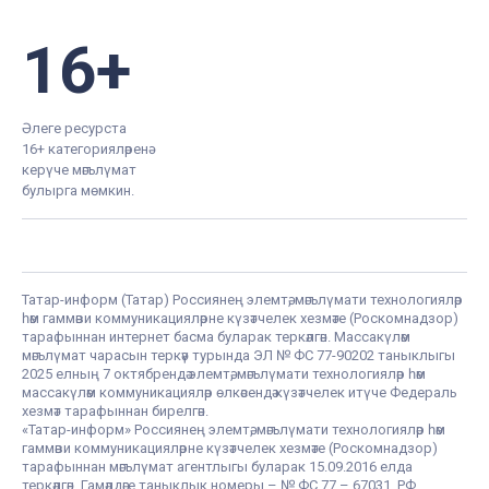
16+
Әлеге ресурста
16+ категорияләренә
керүче мәгълүмат
булырга мөмкин.
Татар-информ (Татар) Россиянең элемтә, мәгълүмати технологияләр
һәм гаммәви коммуникацияләрне күзәтчелек хезмәте (Роскомнадзор)
тарафыннан интернет басма буларак теркәлгән. Массакүләм
мәгълүмат чарасын теркәү турында ЭЛ № ФС 77-90202 таныклыгы
2025 елның 7 октябрендә элемтә, мәгълүмати технологияләр һәм
массакүләм коммуникацияләр өлкәсендә күзәтчелек итүче Федераль
хезмәт тарафыннан бирелгән.
«Татар-информ» Россиянең элемтә, мәгълүмати технологияләр һәм
гаммәви коммуникацияләрне күзәтчелек хезмәте (Роскомнадзор)
тарафыннан мәгълүмат агентлыгы буларак 15.09.2016 елда
теркәлгән. Гамәлдәге таныклык номеры – № ФС 77 – 67031. РФ