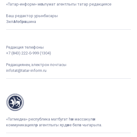
«Татар-информ» мәгълүмат агентлыгы татар редакциясе
Баш редактор урынбасары
Зилә Мөбәрәкшина
Редакция телефоны
+7 (843) 222-0-999 (1304)
Редакциянең электрон почтасы
infotat@tatar-inform.ru
«Татмедиа» республика матбугат һәм массакүләм
коммуникацияләр агентлыгы ярдәме белән чыгарыла.