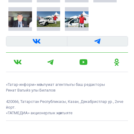
«Татар-информ» мәгълүмат агентлыгы баш редакторы
Ринат Вагыйз улы Билалов
420066, Татарстан Республикасы, Казан, Декабристлар ур., 2нче
йорт.
«ТАТМЕДИА» акционерлык җәмгыяте