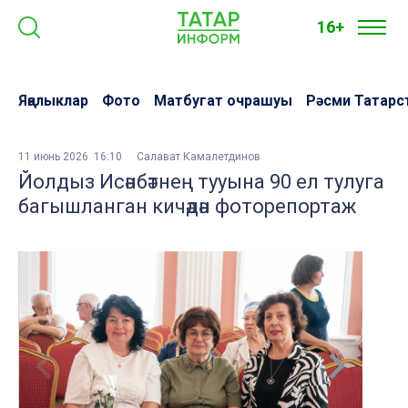
16+
Яңалыклар
Фото
Матбугат очрашуы
Рәсми Татарс
11 июнь 2026 16:10
Салават Камалетдинов
Йолдыз Исәнбәтнең тууына 90 ел тулуга
багышланган кичәдән фоторепортаж