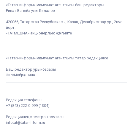
«Татар-информ» мәгълүмат агентлыгы баш редакторы
Ринат Вагыйз улы Билалов
420066, Татарстан Республикасы, Казан, Декабристлар ур., 2нче
йорт.
«ТАТМЕДИА» акционерлык җәмгыяте
«Татар-информ» мәгълүмат агентлыгы татар редакциясе
Баш редактор урынбасары
Зилә Мөбәрәкшина
Редакция телефоны
+7 (843) 222-0-999 (1304)
Редакциянең электрон почтасы
infotat@tatar-inform.ru