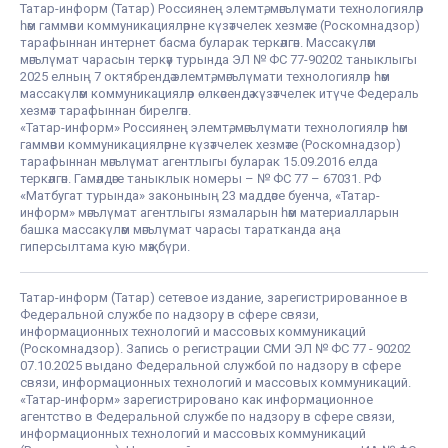
Татар-информ (Татар) Россиянең элемтә, мәгълүмати технологияләр
һәм гаммәви коммуникацияләрне күзәтчелек хезмәте (Роскомнадзор)
тарафыннан интернет басма буларак теркәлгән. Массакүләм
мәгълүмат чарасын теркәү турында ЭЛ № ФС 77-90202 таныклыгы
2025 елның 7 октябрендә элемтә, мәгълүмати технологияләр һәм
массакүләм коммуникацияләр өлкәсендә күзәтчелек итүче Федераль
хезмәт тарафыннан бирелгән.
«Татар-информ» Россиянең элемтә, мәгълүмати технологияләр һәм
гаммәви коммуникацияләрне күзәтчелек хезмәте (Роскомнадзор)
тарафыннан мәгълүмат агентлыгы буларак 15.09.2016 елда
теркәлгән. Гамәлдәге таныклык номеры – № ФС 77 – 67031. РФ
«Матбугат турында» законының 23 маддәсе буенча, «Татар-
информ» мәгълүмат агентлыгы язмаларын һәм материалларын
башка массакүләм мәгълүмат чарасы таратканда аңа
гиперсылтама кую мәҗбүри.
Татар-информ (Татар) сетевое издание, зарегистрированное в
Федеральной службе по надзору в сфере связи,
информационных технологий и массовых коммуникаций
(Роскомнадзор). Запись о регистрации СМИ ЭЛ № ФС 77 - 90202
07.10.2025 выдано Федеральной службой по надзору в сфере
связи, информационных технологий и массовых коммуникаций.
«Татар-информ» зарегистрировано как информационное
агентство в Федеральной службе по надзору в сфере связи,
информационных технологий и массовых коммуникаций