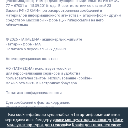
(Роскомнадзор). Номер действующего свидетельства ИА № ФС
77 – 67031 от 15.09.2016 года. В соответствии со статьей 23
Закона РФ «О СМИ» при распространении сообщений и
материалов информационного агентства «Татар-информ» другим
средством массовой информации гиперссылка на него
обязательна.
© 2026 «ТАТМЕДИА» акционерлык җәмгыяте
«Татар-информ» МА
Политика о персональных данных
Антикоррупционная политика
АО «ТАТМЕДИА» использует «cookie»
для персонализации сервисов и удобства
пользователей сайтом. Использование «cookie»
можно отменить в настройках браузера.
Политика конфиденциальности
Для сообщений о фактах коррупции:
Shamil.Sadykov@tatmedia.ru
Без cookie-файллар кулланабыз. «Татар-информ» сайтына
кергәндә сез әлеге белдерүгә,
шәхси мәгълүматларны эшкәртүгә
,
Шәхси
мәгълүматлар турындагы сәясәткә
һәм
Конфиденциальлек сәясәте