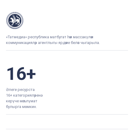
«Татмедиа» республика матбугат һәм массакүләм
коммуникацияләр агентлыгы ярдәме белән чыгарыла.
16+
Әлеге ресурста
16+ категорияләренә
керүче мәгълүмат
булырга мөмкин.