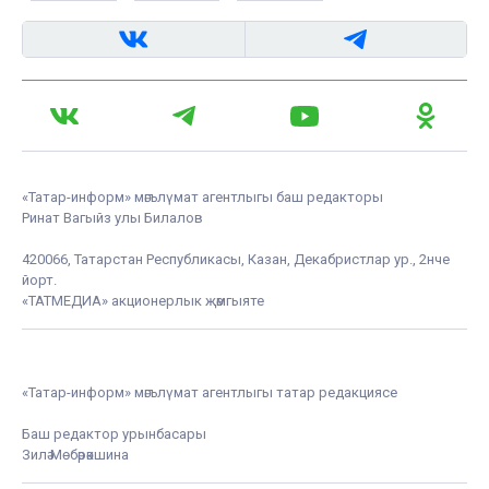
«Татар-информ» мәгълүмат агентлыгы баш редакторы
Ринат Вагыйз улы Билалов
420066, Татарстан Республикасы, Казан, Декабристлар ур., 2нче
йорт.
«ТАТМЕДИА» акционерлык җәмгыяте
«Татар-информ» мәгълүмат агентлыгы татар редакциясе
Баш редактор урынбасары
Зилә Мөбәрәкшина