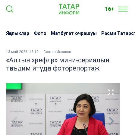
16+
Яңалыклар
Фото
Матбугат очрашуы
Рәсми Татарс
13 май 2026 13:19
Солтан Исхаков
«Алтын хәрефләр» мини-сериалын
тәкъдим итүдән фоторепортаж