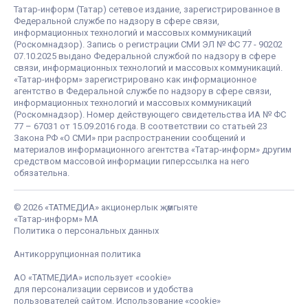
Татар-информ (Татар) сетевое издание, зарегистрированное в
Федеральной службе по надзору в сфере связи,
информационных технологий и массовых коммуникаций
(Роскомнадзор). Запись о регистрации СМИ ЭЛ № ФС 77 - 90202
07.10.2025 выдано Федеральной службой по надзору в сфере
связи, информационных технологий и массовых коммуникаций.
«Татар-информ» зарегистрировано как информационное
агентство в Федеральной службе по надзору в сфере связи,
информационных технологий и массовых коммуникаций
(Роскомнадзор). Номер действующего свидетельства ИА № ФС
77 – 67031 от 15.09.2016 года. В соответствии со статьей 23
Закона РФ «О СМИ» при распространении сообщений и
материалов информационного агентства «Татар-информ» другим
средством массовой информации гиперссылка на него
обязательна.
© 2026 «ТАТМЕДИА» акционерлык җәмгыяте
«Татар-информ» МА
Политика о персональных данных
Антикоррупционная политика
АО «ТАТМЕДИА» использует «cookie»
для персонализации сервисов и удобства
пользователей сайтом. Использование «cookie»