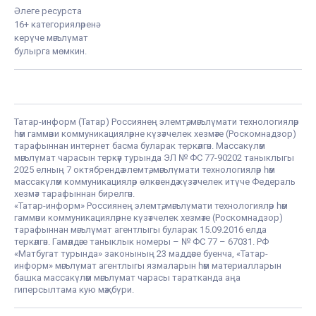
Әлеге ресурста
16+ категорияләренә
керүче мәгълүмат
булырга мөмкин.
Татар-информ (Татар) Россиянең элемтә, мәгълүмати технологияләр
һәм гаммәви коммуникацияләрне күзәтчелек хезмәте (Роскомнадзор)
тарафыннан интернет басма буларак теркәлгән. Массакүләм
мәгълүмат чарасын теркәү турында ЭЛ № ФС 77-90202 таныклыгы
2025 елның 7 октябрендә элемтә, мәгълүмати технологияләр һәм
массакүләм коммуникацияләр өлкәсендә күзәтчелек итүче Федераль
хезмәт тарафыннан бирелгән.
«Татар-информ» Россиянең элемтә, мәгълүмати технологияләр һәм
гаммәви коммуникацияләрне күзәтчелек хезмәте (Роскомнадзор)
тарафыннан мәгълүмат агентлыгы буларак 15.09.2016 елда
теркәлгән. Гамәлдәге таныклык номеры – № ФС 77 – 67031. РФ
«Матбугат турында» законының 23 маддәсе буенча, «Татар-
информ» мәгълүмат агентлыгы язмаларын һәм материалларын
башка массакүләм мәгълүмат чарасы таратканда аңа
гиперсылтама кую мәҗбүри.