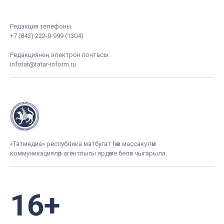
Редакция телефоны
+7 (843) 222-0-999 (1304)
Редакциянең электрон почтасы
infotat@tatar-inform.ru
«Татмедиа» республика матбугат һәм массакүләм
коммуникацияләр агентлыгы ярдәме белән чыгарыла.
16+