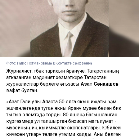
Фото: Рәмис Ногмановның ВКонтакте сәхифәсеннән
Журналист, төбәк тарихын өйрәнүче, Татарстанның
атказанган мәдәният хезмәткәре Татарстан
журналистлар берлеге әгъзасы
Азат Сөнкишев
вафат булган.
«Азат Гали улы Апаста 50 елга якын иҗаты һәм
эшчәнлегендә туган якны өйрәнү музее белән бик
тыгыз элемтәдә торды. 80 яшенә багышланган
күргәзмәдә ул тапшырган бихисап мәгълүмат -
музейның иң кыйммәтле экспонатлары. Юбилей
кичәсен үткәрү теләге үтәлми калды. Аны белгән