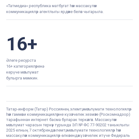
«Татмедиа» республика матбугат һәм массакүләм
коммуникацияләр агентлыгы ярдәме белән чыгарыла.
16+
Әлеге ресурста
16+ категорияләренә
керүче мәгълүмат
булырга мөмкин.
Татар-информ (Татар) Россиянең элемтә, мәгълүмати технологияләр
һәм гаммәви коммуникацияләрне күзәтчелек хезмәте (Роскомнадзор)
тарафыннан интернет басма буларак теркәлгән. Массакүләм
мәгълүмат чарасын теркәү турында ЭЛ № ФС 77-90202 таныклыгы
2025 елның 7 октябрендә элемтә, мәгълүмати технологияләр һәм
массакүләм коммуникацияләр өлкәсендә күзәтчелек итүче Федераль