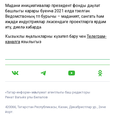
Мәдәни инициативалар президент фонды дәүләт
башлыгы карары буенча 2021 елда төзелгән.
Ведомствоның төп бурычы – мәдәният, сәнгать һәм
иҗади индустрияләр өлкәсендәге проектларга ярдәм
итү, диелә хәбәрдә.
Кызыклы яңалыкларны күзәтеп бару өчен
Телеграм-
каналга
язылыгыз
«Татар-информ» мәгълүмат агентлыгы баш редакторы
Ринат Вагыйз улы Билалов
420066, Татарстан Республикасы, Казан, Декабристлар ур., 2нче
йорт.