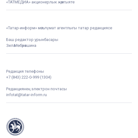
«ТАТМЕДИА» акционерлык җәмгыяте
«Татар-информ» мәгълүмат агентлыгы татар редакциясе
Баш редактор урынбасары
Зилә Мөбәрәкшина
Редакция телефоны
+7 (843) 222-0-999 (1304)
Редакциянең электрон почтасы
infotat@tatar-inform.ru