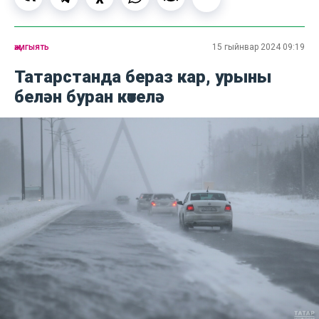
җәмгыять
15 гыйнвар 2024 09:19
Татарстанда бераз кар, урыны
белән буран көтелә