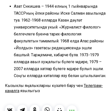
Азат Сөнкишев – 1944 елның 1 гыйнварында
ТАССРның Әлки районы Иске Салман авылында
туа. 1962-1968 елларда Казан дәүләт
университетында укый. «Журналист-филолог»
белгечлеге буенча тарих-филология
факультетын тәмамлый. 1968 елда Апас районы
«Йолдыз» газетасы редакциясендә эшли
башлый. Тәрҗемәче, хәбәрче була. 1973-1979
елларда авыл хуҗалыгы бүлеге мөдире, 1979 –
2007 елларда хатлар бүлеге мөдире булып эшли.
Соңгы елларда китаплар язу белән шөгыльләнгән.
Кызыклы яңалыкларны күзәтеп бару өчен
Телеграм-
каналга
язылыгыз