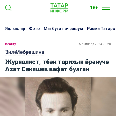
16+
Яңалыклар
Фото
Матбугат очрашуы
Рәсми Татарс
югалту
15 гыйнвар 2024 09:28
Зилә Мөбәрәкшина
Журналист, төбәк тарихын өйрәнүче
Азат Сөнкишев вафат булган