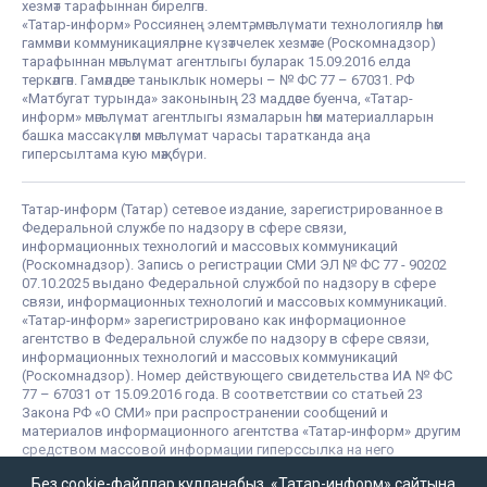
хезмәт тарафыннан бирелгән.
«Татар-информ» Россиянең элемтә, мәгълүмати технологияләр һәм
гаммәви коммуникацияләрне күзәтчелек хезмәте (Роскомнадзор)
тарафыннан мәгълүмат агентлыгы буларак 15.09.2016 елда
теркәлгән. Гамәлдәге таныклык номеры – № ФС 77 – 67031. РФ
«Матбугат турында» законының 23 маддәсе буенча, «Татар-
информ» мәгълүмат агентлыгы язмаларын һәм материалларын
башка массакүләм мәгълүмат чарасы таратканда аңа
гиперсылтама кую мәҗбүри.
Татар-информ (Татар) сетевое издание, зарегистрированное в
Федеральной службе по надзору в сфере связи,
информационных технологий и массовых коммуникаций
(Роскомнадзор). Запись о регистрации СМИ ЭЛ № ФС 77 - 90202
07.10.2025 выдано Федеральной службой по надзору в сфере
связи, информационных технологий и массовых коммуникаций.
«Татар-информ» зарегистрировано как информационное
агентство в Федеральной службе по надзору в сфере связи,
информационных технологий и массовых коммуникаций
(Роскомнадзор). Номер действующего свидетельства ИА № ФС
77 – 67031 от 15.09.2016 года. В соответствии со статьей 23
Закона РФ «О СМИ» при распространении сообщений и
материалов информационного агентства «Татар-информ» другим
средством массовой информации гиперссылка на него
обязательна.
Без cookie-файллар кулланабыз. «Татар-информ» сайтына