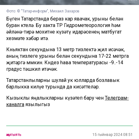
Фото: © "Татар-информ", Михаил Захаров
Бүген Татарстанда бераз кар явачак, урыны белән
буран көтелә. Бу хакта ТР Гидрометеорология һәм
әйләнә-тирә мохитне күзәтү идарәсенең матбугат
хезмәте хәбәр итә.
Көньяктан секундына 13 метр тизлектә җил исәчәк,
аның тизлеге урыны белән секундына 17-22 метрга
җитәргә мөмкин. Көндез һава температурасы -9..-14
градус тәшкил итәчәк.
Татарстанлыларны шулай ук юлларда бозлавык
барлыкка килүе турында да кисәттеләр.
Кызыклы яңалыкларны күзәтеп бару өчен
Телеграм-
каналга
язылыгыз
җәмгыять
15 гыйнвар 2024 08:51