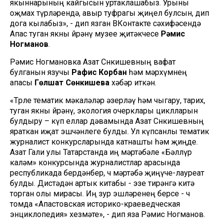
якыннарының кайгысын уртаклашабыз. Урыны
оҗмах түрләрендә, авыр туфрагы җиңел булсын, дип
дога кылабыз», - дип язган ВКонтакте сәхифәсендә
Апас туган якны өйрәнү музее җитәкчесе
Рәмис
Ногманов
.
Рәмис Ногмановка Азат Сөнкишевның вафат
булганын язучы
Рафис Корбан
һәм мәрхүмнең
апасы
Гөлшат Сөнкишева
хәбәр иткән.
«Төрле тематик мәкаләләр әзерләү һәм чыгару, тарих,
туган якны өйрәнү, экология очерклары циклларын
булдыру – күп еллар дәвамында Азат Сөнкишевның
яраткан иҗат эшчәнлеге булды. Ул күпсанлы тематик
журналист конкурсларында катнашты һәм җиңде.
Азат Гали улы Татарстанда иң мәртәбәле «Бәллүр
каләм» конкурсында журналистлар арасында
республикада бердәнбер, өч мәртәбә җиңүче-лауреат
булды. Дистәдән артык китабы - эзе тирәнгә китә
торган олы мирасы. Иң зур эшләренең берсе - өч
томда «Апастовская историко-краеведческая
энциклопедия» хезмәте», - дип яза Рәмис Ногманов.