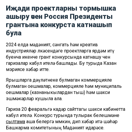
Иҗади проектларны тормышка
ашыру өчен Россия Президенты
грантына конкурста катнашып
була
2024 елда мәдәният, сәнгать һәм креатив
индустрияләр өлкәсендәге проектларга ярдәм итү
буенча икенче грант конкурсында катнашу өчен
гаризалар кабул ителә башлады. Бу турыда Казан
мэриясе хәбәр итте.
Ярышларга дәүләтнеке булмаган коммерцияле
булмаган оешмалар, коммерцияле һәм муниципаль
оешмалар (казнаныкылардан тыш) һәм шәхси
эшмәкәрләр кушыла ала.
Гариза 20 февральгә кадәр сайттагы шәхси кабинетта
кабул ителә. Конкурс турында тулырак белешмәне
сылтама
аша белергә мөмкин, дип хәбәр итә шәһәр
Башкарма комитетының Мәдәният идарәсе.