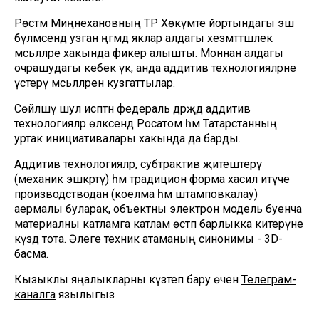
Рөстәм Миңнехановның ТР Хөкүмәте йортындагы эш
бүлмәсендә узган әңгәмәдә яклар алдагы хезмәттәшлек
мәсьәләләре хакында фикер алышты. Моннан алдагы
очрашудагы кебек үк, анда аддитив технологияләрне
үстерү мәсьәләләрен кузгаттылар.
Сөйләшү шул исәптән федераль дәрәҗәдә аддитив
технологияләр өлкәсендә Росатом һәм Татарстанның
уртак инициативалары хакында да барды.
Аддитив технологияләр, субтрактив җитештерү
(механик эшкәртү) һәм традицион форма хасил итүче
производстводан (коелма һәм штамповкалау)
аермалы буларак, объектны электрон модель буенча
материалны катламга катлам өстәп барлыкка китерүне
күздә тота. Әлеге техник атаманың синонимы - 3D-
басма.
Кызыклы яңалыкларны күзәтеп бару өчен
Телеграм-
каналга
язылыгыз