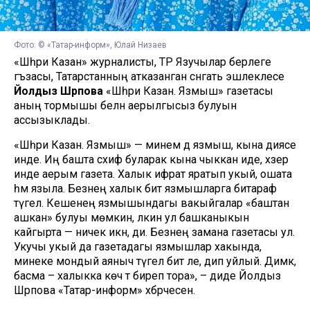
Фото: © «Татар-информ», Юлай Низаев
«Шәһри Казан» журналисты, ТР Язучылар берлеге
әгъзасы, Татарстанның атказанган сәнгать эшлеклесе
Йолдыз Шәрәпова
«Шәһри Казан. Язмыш» газетасы
аның тормышы белән аерылгысыз булуын
ассызыклады.
«Шәһри Казан. Язмыш» — минем дә язмыш, кына диясе
инде. Иң башта сәхифә буларак кына чыккан иде, хәзер
инде аерым газета. Халык ифрат яратып укый, ошата
һәм языла. Безнең халык бит язмышларга битараф
түгел. Кешенең язмышындагы вакыйгалар «баштан
ашкан» булуы мөмкин, ләкин ул башканыкын
кайгырта — ничек икән, ди. Безнең замана газетасы ул.
Укучы укый да газетадагы язмышлар хакында,
минеке мондый аяныч түгел бит әле, дип уйлый. Димәк,
басма – халыкка көч тә биреп тора», – диде Йолдыз
Шәрәпова «Татар-информ» хәбәрчесенә.