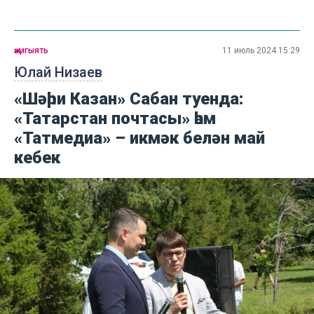
җәмгыять
11 июль 2024 15:29
Юлай Низаев
«Шәһри Казан» Сабан туенда:
«Татарстан почтасы» һәм
«Татмедиа» – икмәк белән май
кебек