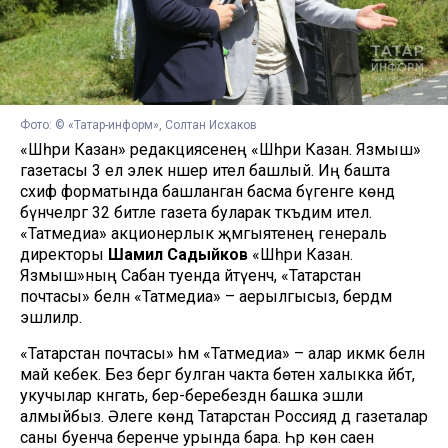
Фото: © «Татар-информ», Солтан Исхаков
«Шәһри Казан» редакциясенең «Шәһри Казан. Язмыш»
газетасы 3 ел элек нәшер ителә башлый. Иң башта
сәхифә форматында башланган басма бүгенге көндә
әбүнәчеләргә 32 битле газета буларак тәкъдим ителә.
«Татмедиа» акционерлык җәмгыятенең генераль
директоры
Шамил Садыйков
«Шәһри Казан.
Язмыш»ның Сабан туенда әйтүенчә, «Татарстан
почтасы» белән «Татмедиа» – аерылгысыз, бердәм
эшлиләр.
«Татарстан почтасы» һәм «Татмедиа» – алар икмәк белән
май кебек. Без бергә булган чакта бөтен халыкка әйбәт,
укучылар кәнәгать, бер-беребездән башка эшли
алмыйбыз. Әлеге көндә Татарстан Россиядә дә газеталар
саны буенча беренче урында бара. Һәр көн саен