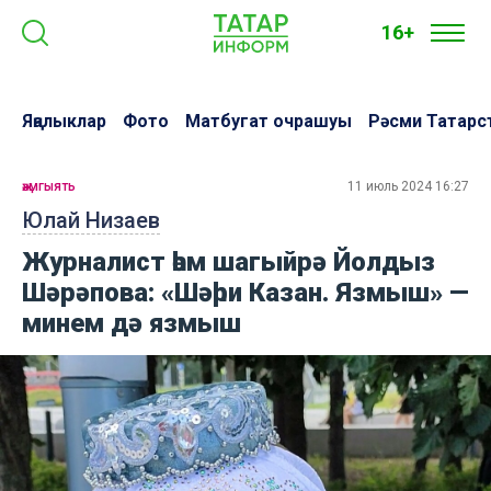
16+
Яңалыклар
Фото
Матбугат очрашуы
Рәсми Татарс
җәмгыять
11 июль 2024 16:27
Юлай Низаев
Журналист һәм шагыйрә Йолдыз
Шәрәпова: «Шәһри Казан. Язмыш» —
минем дә язмыш