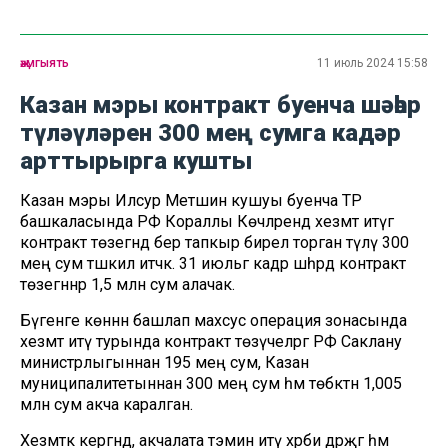
җәмгыять
11 июль 2024 15:58
Казан мэры контракт буенча шәһәр
түләүләрен 300 мең сумга кадәр
арттырырга кушты
Казан мэры Илсур Метшин кушуы буенча ТР
башкаласында РФ Кораллы Көчләрендә хезмәт итүгә
контракт төзегәндә бер тапкыр бирелә торган түләү 300
мең сум тәшкил итәчәк. 31 июльгә кадәр шәһәрдә контракт
төзегәннәр 1,5 млн сум алачак.
Бүгенге көннән башлап махсус операция зонасында
хезмәт итү турында контракт төзүчеләргә РФ Саклану
министрлыгыннан 195 мең сум, Казан
муниципалитетыннан 300 мең сум һәм төбәктән 1,005
млн сум акча каралган.
Хезмәткә кергәндә, акчалата тәэмин итү хәрби дәрәҗәгә һәм