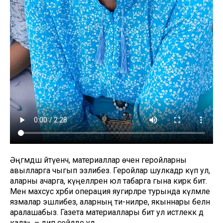
Әңгәмәдәш әйтүенчә, материаллар өчен геройларны
авылларга чыгып эзлибез. Геройлар шулкадәр күп ул,
аларны ачарга, күңелләренә юл табарга гына кирәк бит.
Менә махсус хәрби операция яугирләре турында күләмле
язмалар эшлибез, аларның әти-әниләре, якыннары белән
аралашабыз. Газета материаллары бит ул истәлеккә дә
кала», – дип сөйләде ул.