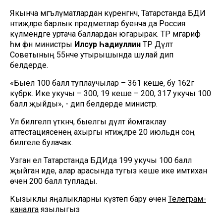
Якынча мәгълүматлардан күренгәнчә, Татарстанда БДИ
нәтиҗәләре барлык предметлар буенча да Россия
күләмендәге уртача баллардан югарырак. ТР мәгариф
һәм фән министры
Илсур Һадиуллин
ТР Дәүләт
Советының 55нче утырышында шулай дип
белдерде.
«Быел 100 балл туплаучылар – 361 кеше, бу 162гә
күбрәк. Ике укучы – 300, 19 кеше – 200, 317 укучы 100
балл җыйды», - дип белдерде министр.
Ул билгеләп үткәнчә, быелгы дәүләт йомгаклау
аттестациясенең ахыргы нәтиҗәләре 20 июльдән соң
билгеле булачак.
Узган ел Татарстанда БДИда 199 укучы 100 балл
җыйган иде, алар арасында тугыз кеше ике имтихан
өчен 200 балл туплады.
Кызыклы яңалыкларны күзәтеп бару өчен
Телеграм-
каналга
язылыгыз