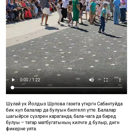
Шулай ук Йолдыз Шәрәпова газета үткәргән Сабантуйда
бик күп балалар да булуын билгеләп үтте. Балалар
шагыйрәсе сүзләренә караганда, бала-чага да биредә
булуы – татар матбугатының киләчәге дә булыр, дигән
фикерне уята.