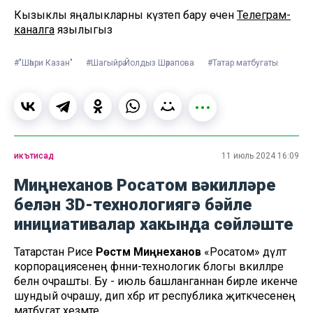
Кызыклы яңалыкларны күзәтеп бару өчен
Телеграм-
каналга
язылыгыз
#"Шәһри Казан"
#Шагыйрә Йолдыз Шәрапова
#Татар матбугаты
икътисад
11 июль 2024 16:09
Миңнеханов Росатом вәкилләре
белән 3D-технологиягә бәйле
инициативалар хакында сөйләште
Татарстан Рәисе
Рөстәм Миңнеханов
«Росатом» дәүләт
корпорациясенең фәнни-технологик блогы вәкилләре
белән очрашты. Бу - июль башланганнан бирле икенче
шундый очрашу, дип хәбәр итә республика җитәкчесенең
матбугат хезмәте.