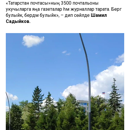
«Татарстан почтасы»ның 3500 почтальоны
укучыларга яңа газеталар һәм журналлар тарата. Бергә
булыйк, бердәм булыйк», – дип сөйләде
Шамил
Садыйков.