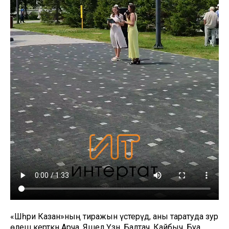
«Шәһри Казан»ның тиражын үстерүдә, аны таратуда зур
өлеш керткән Арча, Яшел Үзән, Балтач, Кайбыч, Буа,