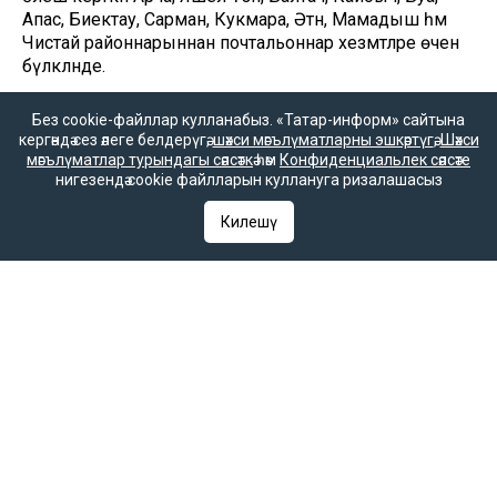
Апас, Биектау, Сарман, Кукмара, Әтнә, Мамадыш һәм
Чистай районнарыннан почтальоннар хезмәтләре өчен
бүләкләнде.
Без cookie-файллар кулланабыз. «Татар-информ» сайтына
кергәндә сез әлеге белдерүгә,
шәхси мәгълүматларны эшкәртүгә
,
Шәхси
мәгълүматлар турындагы сәясәткә
һәм
Конфиденциальлек сәясәте
нигезендә cookie файлларын куллануга ризалашасыз
Килешү