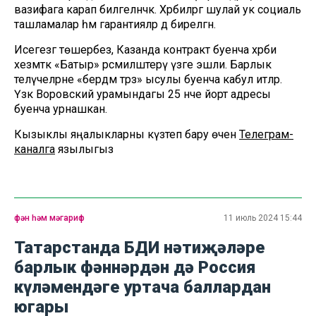
вазифага карап билгеләнәчәк. Хәрбиләргә шулай ук социаль
ташламалар һәм гарантияләр дә бирелгән.
Исегезгә төшерәбез, Казанда контракт буенча хәрби
хезмәткә «Батыр» рәсмиләштерү үзәге эшли. Барлык
теләүчеләрне «бердәм тәрәзә» ысулы буенча кабул итәләр.
Үзәк Воровский урамындагы 25 нче йорт адресы
буенча урнашкан.
Кызыклы яңалыкларны күзәтеп бару өчен
Телеграм-
каналга
язылыгыз
фән һәм мәгариф
11 июль 2024 15:44
Татарстанда БДИ нәтиҗәләре
барлык фәннәрдән дә Россия
күләмендәге уртача баллардан
югары