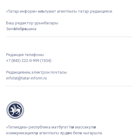
«Татар-информ» мәгълүмат агентлыгы татар редакциясе
Баш редактор урынбасары
Зилә Мөбәрәкшина
Редакция телефоны
+7 (843) 222-0-999 (1304)
Редакциянең электрон почтасы
infotat@tatar-inform.ru
«Татмедиа» республика матбугат һәм массакүләм
коммуникацияләр агентлыгы ярдәме белән чыгарыла.