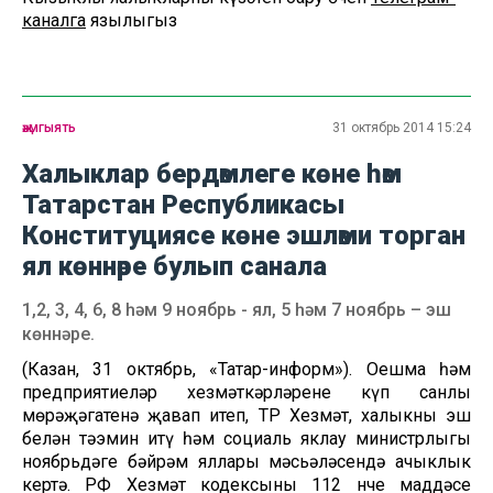
каналга
язылыгыз
җәмгыять
31 октябрь 2014 15:24
Халыклар бердәмлеге көне һәм
Татарстан Республикасы
Конституциясе көне эшләми торган
ял көннәре булып санала
1,2, 3, 4, 6, 8 һәм 9 ноябрь - ял, 5 һәм 7 ноябрь – эш
көннәре.
(Казан, 31 октябрь, «Татар-информ»). Оешма һәм
предприятиеләр хезмәткәрләренең күп санлы
мөрәҗәгатенә җавап итеп, ТР Хезмәт, халыкны эш
белән тәэмин итү һәм социаль яклау министрлыгы
ноябрьдәге бәйрәм яллары мәсьәләсендә ачыклык
кертә. РФ Хезмәт кодексының 112 нче маддәсе