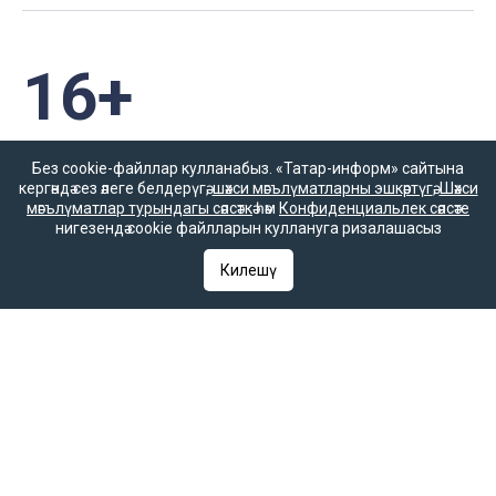
16+
Әлеге ресурста
Без cookie-файллар кулланабыз. «Татар-информ» сайтына
16+ категорияләренә
кергәндә сез әлеге белдерүгә,
шәхси мәгълүматларны эшкәртүгә
,
Шәхси
керүче мәгълүмат
мәгълүматлар турындагы сәясәткә
һәм
Конфиденциальлек сәясәте
булырга мөмкин.
нигезендә cookie файлларын куллануга ризалашасыз
Килешү
Татар-информ (Татар) Россиянең элемтә, мәгълүмати технологияләр
һәм гаммәви коммуникацияләрне күзәтчелек хезмәте (Роскомнадзор)
тарафыннан интернет басма буларак теркәлгән. Массакүләм
мәгълүмат чарасын теркәү турында ЭЛ № ФС 77-90202 таныклыгы
2025 елның 7 октябрендә элемтә, мәгълүмати технологияләр һәм
массакүләм коммуникацияләр өлкәсендә күзәтчелек итүче Федераль
хезмәт тарафыннан бирелгән.
«Татар-информ» Россиянең элемтә, мәгълүмати технологияләр һәм
гаммәви коммуникацияләрне күзәтчелек хезмәте (Роскомнадзор)