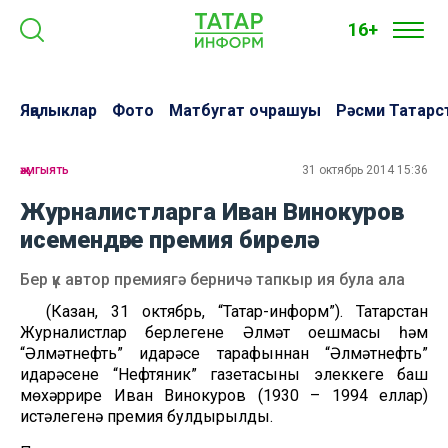
16+
Яңалыклар
Фото
Матбугат очрашуы
Рәсми Татарс
җәмгыять
31 октябрь 2014 15:36
Журналистларга Иван Винокуров
исемендәге премия бирелә
Бер үк автор премиягә берничә тапкыр ия була ала
(Казан, 31 октябрь, “Татар-информ”). Татарстан
Журналистлар берлегенең Әлмәт оешмасы һәм
“Әлмәтнефть” идарәсе тарафыннан “Әлмәтнефть”
идарәсенең “Нефтяник” газетасының элеккеге баш
мөхәррире Иван Винокуров (1930 – 1994 еллар)
истәлегенә премия булдырылды.