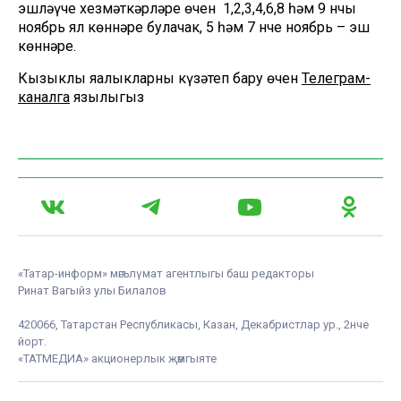
эшләүче хезмәткәрләре өчен 1,2,3,4,6,8 һәм 9 нчы
ноябрь ял көннәре булачак, 5 һәм 7 нче ноябрь – эш
көннәре.
Кызыклы яңалыкларны күзәтеп бару өчен
Телеграм-
каналга
язылыгыз
«Татар-информ» мәгълүмат агентлыгы баш редакторы
Ринат Вагыйз улы Билалов
420066, Татарстан Республикасы, Казан, Декабристлар ур., 2нче
йорт.
«ТАТМЕДИА» акционерлык җәмгыяте