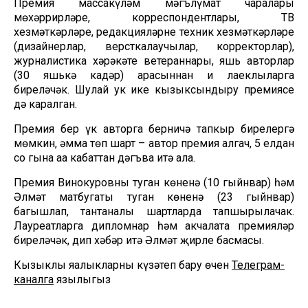
Премия массакүләм мәгълүмат чаралары
мөхәррирләре, корреспондентлары, ТВ
хезмәткәрләре, редакцияләрнең техник хезмәткәрләре
(дизайнерлар, версткалаучылар, корректорлар),
журналистика хәрәкәте ветераннары, яшь авторлар
(30 яшькә кадәр) арасыннан иң лаеклыларга
биреләчәк. Шулай ук ике кызыксындыру премиясе
дә каралган.
Премия бер үк авторга берничә тапкыр бирелергә
мөмкин, әмма төп шарт – автор премия алгач, 5 елдан
соң гына аңа кабаттан дәгъва итә ала.
Премия Винокуровның туган көненә (10 гыйнвар) һәм
Әлмәт матбугаты туган көненә (23 гыйнвар)
багышлап, тантаналы шартларда тапшырылачак.
Лауреатларга дипломнар һәм акчалата премияләр
биреләчәк, дип хәбәр итә Әлмәт җирле басмасы.
Кызыклы яңалыкларны күзәтеп бару өчен
Телеграм-
каналга
язылыгыз