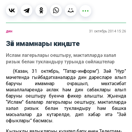
дин
31 октябрь 2014 15:26
Зәй имамнары киңәште
Ислам лагерьлары оештыру, мәктәпләрдә хәләл
ризык белән тукландыру турында сөйләштеләр
(Казан, 31 октябрь, “Татар-информ”). Зәй “Нур”
мәчетендә гыйбадәтханәләрдә дин дәресләре алып
баручы имамнар очрашып, мөхтәсибәт
мәхәлләләрендә әхлак һәм дин сабаклары алып
баруны оештыру буенча фикер алышты. Җыенда
“Ислам” балалар лагерьлары оештыру, мәктәпләрдә
хәләл ризык белән тукландыру һәм башка
мәсьәләләр дә күтәрелде, дип хәбәр итә “Зәй
офыклары” басмасы.
Кызыклы яңалыкларны күзәтеп бару өчен
Телеграм-