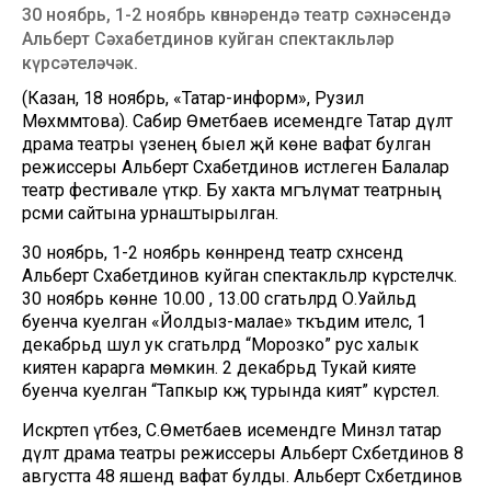
30 ноябрь, 1-2 ноябрь көннәрендә театр сәхнәсендә
Альберт Сәхабетдинов куйган спектакльләр
күрсәтеләчәк.
(Казан, 18 ноябрь, «Татар-информ», Рузилә
Мөхәммәтова). Сабир Өметбаев исемендәге Татар дәүләт
драма театры үзенең быел җәй көне вафат булган
режиссеры Альберт Сәхабетдинов истәлегенә Балалар
театр фестивале үткәрә. Бу хакта мәгълүмат театрның
рәсми сайтына урнаштырылган.
30 ноябрь, 1-2 ноябрь көннәрендә театр сәхнәсендә
Альберт Сәхабетдинов куйган спектакльләр күрсәтеләчәк.
30 ноябрь көнне 10.00 , 13.00 сәгатьләрдә О.Уайльд
буенча куелган «Йолдыз-малае» тәкъдим ителсә, 1
декабрьдә шул ук сәгатьләрдә “Морозко” рус халык
әкиятен карарга мөмкин. 2 декабрьдә Тукай әкияте
буенча куелган “Тапкыр кәҗә турында әкият” күрсәтелә.
Искәртеп үтәбез, С.Өметбаев исемендәге Минзәлә татар
дәүләт драма театры режиссеры Альберт Сәхәбетдинов 8
августта 48 яшендә вафат булды. Альберт Сәхәбетдинов