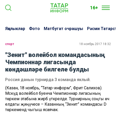
16+
Яңалыклар
Фото
Матбугат очрашуы
Рәсми Татарс
спорт
18 ноябрь 2017 18:32
"Зенит" волейбол командасының
Чемпионнар лигасында
көндәшләре билгеле булды
Россия данын турнирда 3 команда яклый.
(Казан, 18 ноябрь, “Татар-информ”, Фәрит Салихов).
Мәскәүдә волейбол буенча Чемпионнар лигасының
төркем этабына жирәбә үткәрелде. Турнирның соңгы өч
елдагы җиңүчесе – Казанның “Зенит” командасы D
төркемендә чыгыш ясаячак.