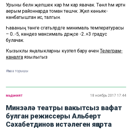
Урыны белән җепшек кар һәм кар явачак. Төнлә һәм иртән
аерым районнарда томан төшәчәк. Җил көньяк-
көнбатыштан исә, талгын.
Һаваның төнге сәгатьләрдәге минималь температурасы
– 0..-5, көндез максималь дәрәҗәсе -2..+3 градус
булачак.
Кызыклы яңалыкларны күзәтеп бару өчен
Телеграм-
каналга
язылыгыз
#Һава торышы
мәдәният
18 ноябрь 2017 17:44
Минзәлә театры вакытсыз вафат
булган режиссеры Альберт
Сәхабетдинов истәлеген яңарта