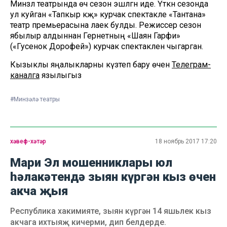
Минзәлә театрында өч сезон эшләгән иде. Үткән сезонда
ул куйган «Тапкыр кәҗә» курчак спектакле «Тантана»
театр премьерасына лаек булды. Режиссер сезон
ябылыр алдыннан Гернетның «Шаян Гарәфи»
(«Гусенок Дорофей») курчак спектаклен чыгарган.
Кызыклы яңалыкларны күзәтеп бару өчен
Телеграм-
каналга
язылыгыз
#Минзәлә театры
хәвеф-хәтәр
18 ноябрь 2017 17:20
Мари Эл мошенниклары юл
һәлакәтендә зыян күргән кыз өчен
акча җыя
Республика хакимияте, зыян күргән 14 яшьлек кыз
акчага ихтыяҗ кичерми, дип белдерде.