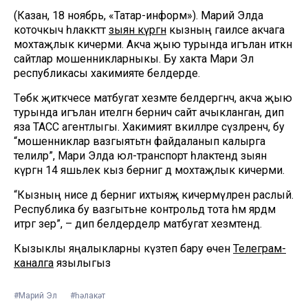
(Казан, 18 ноябрь, «Татар-информ»). Марий Элда
коточкыч һәлаккәттә
зыян күргән
кызның гаиләсе акчага
мохтаҗлык кичерми. Акча җыю турында игълан иткән
сайтлар мошенникларныкы. Бу хакта Мари Эл
республикасы хакимияте белдерде.
Төбәк җитәкчесе матбугат хезмәте белдергәнчә, акча җыю
турында игълан ителгән берничә сайт ачыкланган, дип
яза ТАСС агентлыгы. Хакимият вәкилләре сүзләренчә, бу
“мошенниклар вазгыятьтән файдаланып калырга
телиләр”, Мари Элда юл-транспорт һәлакәтендә зыян
күргән 14 яшьлек кыз бернигә дә мохтаҗлык кичерми.
“Кызның әнисе дә бернигә ихтыяҗ кичермәүләрен раслый.
Республика бу вазгытьне контрольдә тота һәм ярдәм
итәргә әзер”, – дип белдерделәр матбугат хезмәтендә.
Кызыклы яңалыкларны күзәтеп бару өчен
Телеграм-
каналга
язылыгыз
#Марий Эл
#һәлакәт