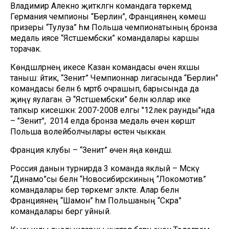
Владимир Алекно җитәкләгән командага төркемдә
Германия чемпионы “Берлин”, Франциянең көмеш
призеры “Тулуза” һәм Польша чемпионатының бронза
медаль иясе “Ястшембски” командалары каршы
торачак.
Көндәшләрнең икесе Казан командасы өчен яхшы
таныш: әйтик, “Зенит” Чемпионнар лигасында “Берлин”
командасы белән 6 мәртәбә очрашып, барысында да
җиңү яулаган. Ә “Ястшембски” белән юллар ике
тапкыр кисешкән: 2007-2008 елгы "12лек раунды"нда
– "Зенит", ә 2014 елда бронза медаль өчен көрәштә
Польша волейболчылары өстен чыккан.
Франция клубы – “Зенит” өчен яңа көндәш.
Россия данын турнирда 3 команда яклый – Мәскәү
“Динамо”сы белән “Новосибирскиның “Локомотив”
командалары бер төркемгә эләкте. Алар белән
Франциянең “Шамон” һәм Польшаның “Скра”
командалары бергә уйный.