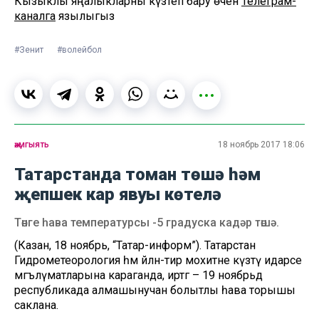
Кызыклы яңалыкларны күзәтеп бару өчен
Телеграм-
каналга
язылыгыз
#Зенит
#волейбол
җәмгыять
18 ноябрь 2017 18:06
Татарстанда томан төшә һәм
җепшек кар явуы көтелә
Төнге һава температурсы -5 градуска кадәр төшә.
(Казан, 18 ноябрь, “Татар-информ”). Татарстан
Гидрометеорология һәм әйләнә-тирә мохитне күзәтү идарәсе
мәгълүматларына караганда, иртәгә – 19 ноябрьдә
республикада алмашынучан болытлы һава торышы
саклана.