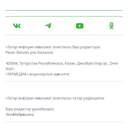
«Татар-информ» мәгълүмат агентлыгы баш редакторы
Ринат Вагыйз улы Билалов
420066, Татарстан Республикасы, Казан, Декабристлар ур., 2нче
йорт.
«ТАТМЕДИА» акционерлык җәмгыяте
«Татар-информ» мәгълүмат агентлыгы татар редакциясе
Баш редактор урынбасары
Зилә Мөбәрәкшина