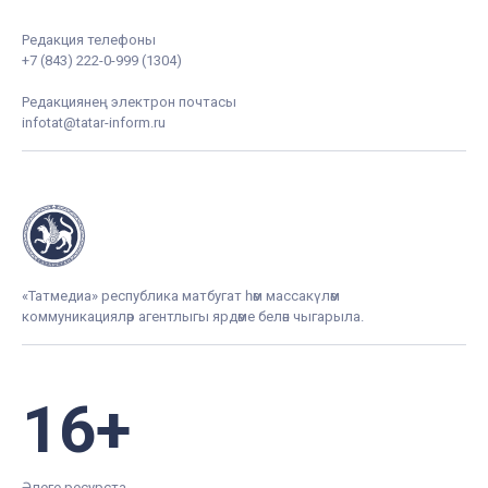
Редакция телефоны
+7 (843) 222-0-999 (1304)
Редакциянең электрон почтасы
infotat@tatar-inform.ru
«Татмедиа» республика матбугат һәм массакүләм
коммуникацияләр агентлыгы ярдәме белән чыгарыла.
16+
Әлеге ресурста