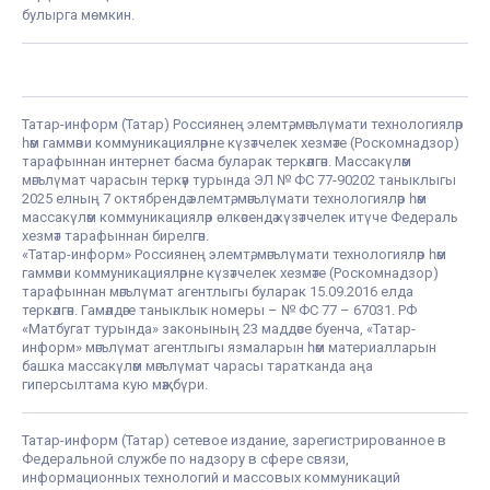
булырга мөмкин.
Татар-информ (Татар) Россиянең элемтә, мәгълүмати технологияләр
һәм гаммәви коммуникацияләрне күзәтчелек хезмәте (Роскомнадзор)
тарафыннан интернет басма буларак теркәлгән. Массакүләм
мәгълүмат чарасын теркәү турында ЭЛ № ФС 77-90202 таныклыгы
2025 елның 7 октябрендә элемтә, мәгълүмати технологияләр һәм
массакүләм коммуникацияләр өлкәсендә күзәтчелек итүче Федераль
хезмәт тарафыннан бирелгән.
«Татар-информ» Россиянең элемтә, мәгълүмати технологияләр һәм
гаммәви коммуникацияләрне күзәтчелек хезмәте (Роскомнадзор)
тарафыннан мәгълүмат агентлыгы буларак 15.09.2016 елда
теркәлгән. Гамәлдәге таныклык номеры – № ФС 77 – 67031. РФ
«Матбугат турында» законының 23 маддәсе буенча, «Татар-
информ» мәгълүмат агентлыгы язмаларын һәм материалларын
башка массакүләм мәгълүмат чарасы таратканда аңа
гиперсылтама кую мәҗбүри.
Татар-информ (Татар) сетевое издание, зарегистрированное в
Федеральной службе по надзору в сфере связи,
информационных технологий и массовых коммуникаций