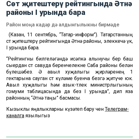
Сөт җитештерү рейтингында Әтнә
районы I урында бара
Район моңа кадәр дә алдынгылыкны бирмәде
(Казан, 11 сентябрь, “Татар-информ”). Татарстанның
сөт җитештерү рейтингында Әтнә районы, элеккечә үк,
I урында бара.
“Рейтингны билгеләгәндә исәпкә алынучы бер баш
сыердан сөт савуда беренчелекне Саба районы белән
бүлешәбез. Ә авыл хуҗалыгы җирләренең 1
гектарына сауган сөт күләме буенча безгә җитүче юк.
Авыл хуҗалыгы һәм азык-төлек министрлыгының
гомуми таблицасында да без I урында”, дип яза
районның “Әтнә таңы” басмасы.
Кызыклы яңалыкларны күзәтеп бару өчен
Телеграм-
каналга
язылыгыз