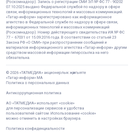
(Роскомнадзор). Запись о регистрации СМИ ЭЛ № ФС 77 - 90202
07.10.2025 выдано Федеральной службой по надзору в сфере
связи, информационных технологий и массовых коммуникаций.
«Татар-информ» зарегистрировано как информационное
агентство в Федеральной службе по надзору в сфере связи,
информационных технологий и массовых коммуникаций
(Роскомнадзор). Номер действующего свидетельства ИА № ФС
77 – 67031 от 15.09.2016 года. В соответствии со статьей 23
Закона РФ «О СМИ» при распространении сообщений и
материалов информационного агентства «Татар-информ» другим
средством массовой информации гиперссылка на него
обязательна.
© 2026 «ТАТМЕДИА» акционерлык җәмгыяте
«Татар-информ» МА
Политика о персональных данных
Антикоррупционная политика
АО «ТАТМЕДИА» использует «cookie»
для персонализации сервисов и удобства
пользователей сайтом. Использование «cookie»
можно отменить в настройках браузера.
Политика конфиденциальности