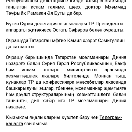
Республикасы делегациясе килде. Аның составында
танылган ислам галиме, шәех, доктор Мөхәммәд
Тәүфыйк Рамазан Әл Буты да бар.
Бүген Сүрия делегациясе әгъзалары ТР Президенты
аппараты җитәкчесе Әсгать Сәфәров белән очрашты.
Очрашуда Татарстан мөфтие Камил хәзрәт Сәмигуллин
да катнашты.
Очрашу барышында Татарстан мөселманнары Диния
нәзарәте белән Сүрия Гарәп Республикасының Вакф
һәм ислам эшләре министрлыгы арасында
хезмәттәшлек өлкәләре билгеләнде. Моннан тыш,
кунаклар ТР да конфессияара мөнәсәбәтләр өлкәсендә
башкарылучы эшләр, төбәкнең мөселманнар җәмгыяте
һәм дәүләт структураларының хезмәттәшлеге белән
танышты, дип хәбәр итә ТР мөселманнары Диния
нәзарәте.
Кызыклы яңалыкларны күзәтеп бару өчен
Телеграм-
каналга
язылыгыз