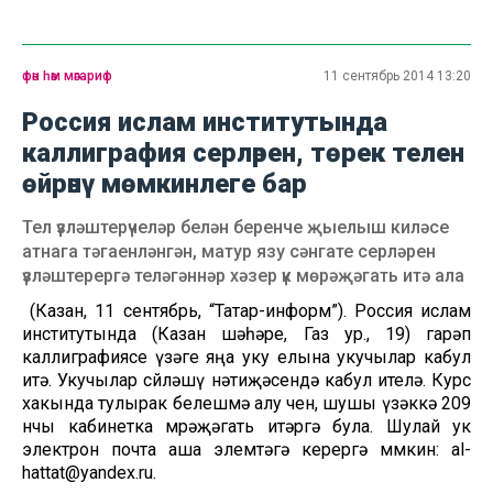
фән һәм мәгариф
11 сентябрь 2014 13:20
Россия ислам институтында
каллиграфия серләрен, төрек телен
өйрәнү мөмкинлеге бар
Тел үзләштерүчеләр белән беренче җыелыш киләсе
атнага тәгаенләнгән, матур язу сәнгате серләрен
үзләштерергә теләгәннәр хәзер үк мөрәҗәгать итә ала
(Казан, 11 сентябрь, “Татар-информ”). Россия ислам
институтында (Казан шәһәре, Газ ур., 19) гарәп
каллиграфиясе үзәге яңа уку елына укучылар кабул
итә. Укучылар сөйләшү нәтиҗәсендә кабул ителә. Курс
хакында тулырак белешмә алу өчен, шушы үзәккә 209
нчы кабинетка мөрәҗәгать итәргә була. Шулай ук
электрон почта аша элемтәгә керергә мөмкин: al-
hattat@yandex.ru.