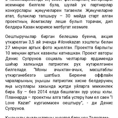
исемнәре билгеле була, шулай ук партнерлар
конкурслары җиңүчеләрен тәгаенли. Җиңүчеләрне
атап, бүләкләр тапшыру – 30 майда старт алган
проектның йомгаклау өлеше булып торачак, дип
белдерә Казан мэриясе матбугат хезмәте.
Оештыручылар биргән белешмә буенча, акция
үткәрелгән 3,5 ай эчендә #ilovekazan хэштегы белән
27 меңнән артык фото җыелган. Проектта барлыгы
10 меңнән артык казанлы катнашкан. Проект авторы
Денис Супрунов социаль челтәрләр ярдәмендә
шәһәр халкында патриотик рух күтәрелгәнен
билгеләде. “Моны ачыктан-ачык, масштаблы
үткәргәнебезгә шатбыз. Беренче оффлайн
чараларының уңышы патриотик хисне белдерүнең
яңа ысуллары хакында җитди уйларга мөмкинлек
бирә. Бу – без 2014 елда башлаган зур үсеш юлы.
Планнарда – проектны алга таба үстерү һәм ел саен “I
Love Kazan” күргәзмәсен оештыру”, - ди Денис
Супрунов.
Кызыклы яңалыкларны күзәтеп бару өчен
Телеграм-