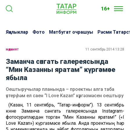
16+
Яңалыклар
Фото
Матбугат очрашуы
Рәсми Татарс
мәдәният
11 сентябрь 2014 13:28
Заманча сәнгать галереясында
“Мин Казанны яратам” күргәзмәсе
ябыла
Оештыручылар планында – проектны алга таба
үстерү һәм ел саен “I Love Kazan” күргәзмәсен оештыру
(Казан, 11 сентябрь, “Татар-информ”). 13 сентябрь
көнне Заманча сәнгать галереясында Instagram-
фотосурәтләрдән торган “Мин Казанны яратам!” («I
Love Kazan») күргәзмәсе ябыла. Анда проектның һәр
5 номинациясендә иң әйбәт фотоларның авторлары