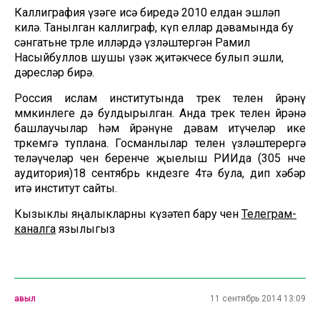
Каллиграфия үзәге исә биредә 2010 елдан эшләп
килә. Танылган каллиграф, күп еллар дәвамында бу
сәнгатьне төрле илләрдә үзләштергән Рамил
Насыйбуллов шушы үзәк җитәкчесе булып эшли,
дәресләр бирә.
Россия ислам институтында төрек телен өйрәнү
мөмкинлеге дә булдырылган. Анда төрек телен өйрәнә
башлаучылар һәм өйрәнүне дәвам итүчеләр ике
төркемгә туплана. Госманлылар телен үзләштерергә
теләүчеләр өчен беренче җыелыш РИИда (305 нче
аудитория)18 сентябрь көндезге 4тә була, дип хәбәр
итә институт сайты.
Кызыклы яңалыкларны күзәтеп бару өчен
Телеграм-
каналга
язылыгыз
авыл
11 сентябрь 2014 13:09