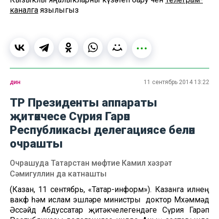
каналга
язылыгыз
дин
11 сентябрь 2014 13:22
ТР Президенты аппараты
җитәкчесе Сүрия Гарәп
Республикасы делегациясе белән
очрашты
Очрашуда Татарстан мөфтие Камил хәзрәт
Сәмигуллин да катнашты
(Казан, 11 сентябрь, «Татар-информ»). Казанга илнең
вакф һәм ислам эшләре министры доктор Мөхәммәд
Әссәйд Абдуссатар җитәкчелегендәге Сүрия Гарәп