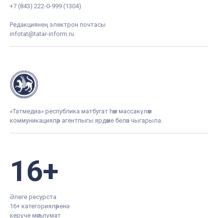
+7 (843) 222-0-999 (1304)
Редакциянең электрон почтасы
infotat@tatar-inform.ru
«Татмедиа» республика матбугат һәм массакүләм
коммуникацияләр агентлыгы ярдәме белән чыгарыла.
16+
Әлеге ресурста
16+ категорияләренә
керүче мәгълүмат