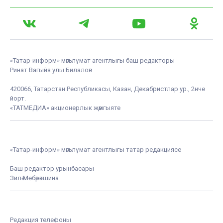
«Татар-информ» мәгълүмат агентлыгы баш редакторы
Ринат Вагыйз улы Билалов
420066, Татарстан Республикасы, Казан, Декабристлар ур., 2нче
йорт.
«ТАТМЕДИА» акционерлык җәмгыяте
«Татар-информ» мәгълүмат агентлыгы татар редакциясе
Баш редактор урынбасары
Зилә Мөбәрәкшина
Редакция телефоны