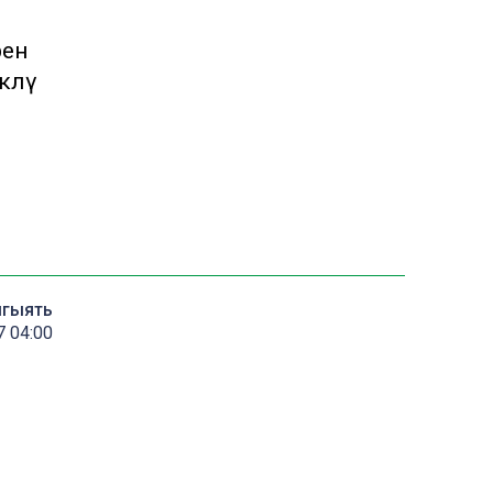
енә
кләү
мгыять
7 04:00