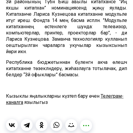
Зәй районының Түбән Биш авылы китапханәсе “Иң
яхшы китапханә” номинациясендә җиңү яулады.
Китапханәче Лариса Кузнецова китапханәне модульле
итүгә ирешә. Фондта 14 мең басма исәпләнә. "Модульле
китапханәнең өстенлеге шунда: телевизор,
компьютерлар, принтер, проекторлар бар", - ди
Лариса Кузнецова. Заманча технологияләр кулланып
оештырылган чараларга укучылар кызыксынып
йөри икән.
Республика бюджетыннан бүленгән акча өлешчә
китапханәне төзекләндерү, жиһазлауга тотылачак, дип
белдерә “Зәй офыклары” басмасы.
Кызыклы яңалыкларны күзәтеп бару өчен
Телеграм-
каналга
язылыгыз