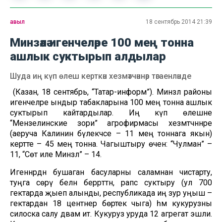
авыл
18 сентябрь 2014 21:39
Минзәлә игенчеләре 100 мең тонна
ашлык суктырып алдылар
Шуда иң күп өлеш керткән хезмәтчәннәр тәгаенләнде
(Казан, 18 сентябрь, “Татар-информ”). Минзәлә районы
игенчеләре ындыр табакларына 100 мең тонна ашлык
суктырып кайтардылар. Иң күп өлешне
“Мензелинские зори” агрофирмасы хезмәтчәннәре
(аеруча Калинин бүлекчәсе – 11 мең тоннага якын)
кертте – 45 мең тонна. Чагыштыру өчен: “Чулман” –
11, “Сөт иле Минзәлә” – 14.
Игеннәрдән бушаган басуларны саламнан чистарту,
туңга сөрү белән беррәттән, рапс суктыру (ул 700
гектарда җыеп алынды, республикада иң зур уңыш –
гектардан 18 центнер бөртек чыга) һәм кукурузны
силоска салу дәвам итә. Кукуруз уруда 12 агрегат эшли.