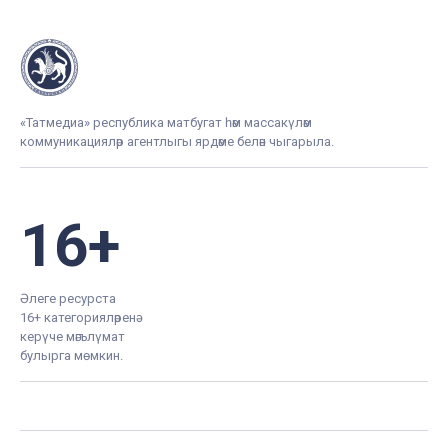
«Татмедиа» республика матбугат һәм массакүләм
коммуникацияләр агентлыгы ярдәме белән чыгарыла.
16+
Әлеге ресурста
16+ категорияләренә
керүче мәгълүмат
булырга мөмкин.