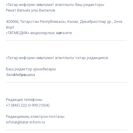
«Татар-информ» мәгълүмат агентлыгы баш редакторы
Ринат Вагыйз улы Билалов
420066, Татарстан Республикасы, Казан, Декабристлар ур., 2нче
йорт.
«ТАТМЕДИА» акционерлык җәмгыяте
«Татар-информ» мәгълүмат агентлыгы татар редакциясе
Баш редактор урынбасары
Зилә Мөбәрәкшина
Редакция телефоны
+7 (843) 222-0-999 (1304)
Редакциянең электрон почтасы
infotat@tatar-inform.ru