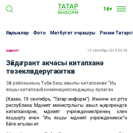
16+
Яңалыклар
Фото
Матбугат очрашуы
Рәсми Татарс
мәдәният
19 сентябрь 2014 09:28
Зәйдә грант акчасы китапханә
төзекләндерүгә киткән
Зәй районының Түбән Биш авылы китапханәсе “Иң
яхшы китапханә” номинациясендә җиңү яулаган
(Казан, 19 сентябрь, “Татар-информ”). Икенче ел рәттән
республика Мәдәният министрлыгы авыл җирләрендәге
китапханәләрне, мәдәният учреждениеләренең хәлен
яхшырту өчен “Иң яхшы мәдәният учреждениесе”нә
бәйге игълан итә.