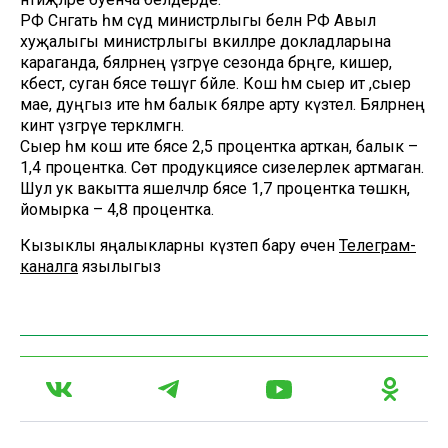
РФ Сәнәгать һәм сәүдә министрлыгы белән РФ Авыл
хуҗалыгы министрлыгы вәкилләре докладларына
караганда, бәяләрнең үзгәрүе сезонда бәрәңге, кишер,
кәбестә, суган бәясе төшүгә бәйле. Кош һәм сыер ит ,сыер
мае, дуңгыз ите һәм балык бәяләре арту күзәтелә. Бәяләрнең
кинәт үзгәрүе теркәлмәгән.
Сыер һәм кош ите бәясе 2,5 процентка арткан, балык –
1,4 процентка. Сөт продукциясе сизелерлек артмаган.
Шул ук вакытта яшелчәләр бәясе 1,7 процентка төшкән,
йомырка – 4,8 процентка.
Кызыклы яңалыкларны күзәтеп бару өчен
Телеграм-
каналга
язылыгыз