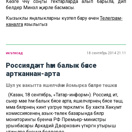
Көзге чәчү соңгы гектарларда алып барыла, дип
белдерә Минзәлә җирле басмасы.
Кызыклы яңалыкларны күзәтеп бару өчен
Телеграм-
каналга
язылыгыз
икътисад
18 сентябрь 2014 21:11
Россиядә ит һәм балык бәясе
артканнан-арта
Шул ук вакытта яшелчә һәм йомырка бәяләре төшкән
(Казан, 18 сентябрь, «Татар-информ»). Россиядә ит,
сыер мае һәм балык бәясе арта, яшелчәләрнең бәясе төшә,
әмма бәяләрнең кинәт үзгәрүе теркәлмәгән. Бу хакта Хөкүмәт
комиссиясенең азык-төлек базарында бәяләр
мониторингы буенча РФ Премьер-министры
урынбасары Аркадий Дворкович үткәргән утырыш
нтиҗәләре буенча белдерде.