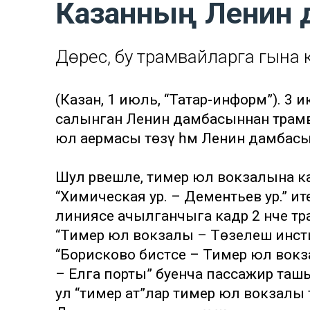
Казанның Ленин 
Дөрес, бу трамвайларга гына 
(Казан, 1 июль, “Татар-информ”). 3
салынган Ленин дамбасыннан трамва
юл аермасы төзү һәм Ленин дамбасы р
Шул рәвешле, тимер юл вокзалына к
“Химическая ур. – Дементьев ур.” ит
линиясе ачылганчыга кадәр 2 нче т
“Тимер юл вокзалы – Төзелеш инст
“Борисково бистәсе – Тимер юл вок
– Елга порты” буенча пассажир ташы
ул “тимер ат”лар тимер юл вокзалы т