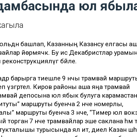
дамбасында юл ябыл
кагыла
 июльдән башлап, Казанның Казансу елгасы а
йлар йөрмәячәк. Бу исә Декабристлар урамы
еконструкцияләүгә бәйле.
адәр барырга тиешле 9 нчы трамвай маршрут
еп үзгәртелә. Киров районы аша яңа трамвай
рамвай депосына юл ябык булуга карамастан
итуты” маршруты буенча 2 нче номерлы,
залы” маршруты буенча 3 нче, “Тимер юл во
й торган 7 нче трамвайлар эше саклана һәм т
укталышы турысында ял итә, диелә Казан шәһ