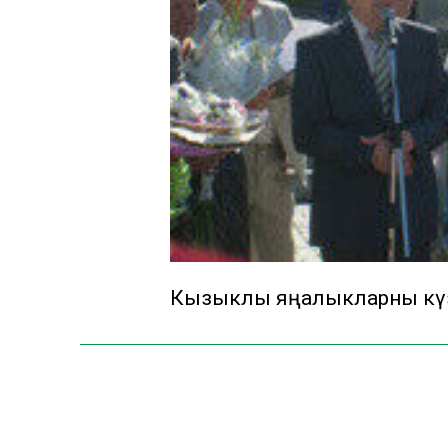
Кызыклы яңалыкларны күзә