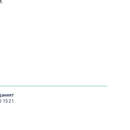
е.
дәният
 15:21