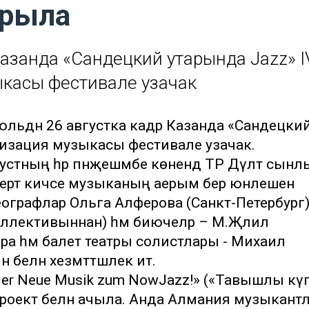
ырыла
Казанда «Сандецкий утарында Jazz» I
касы фестивале узачак
июльдән 26 августка кадәр Казанда «Сандецки
визация музыкасы фестивале узачак.
стның һәр пәнҗешәмбе көнендә ТР Дәүләт сынл
церт кичәсе музыканың аерым бер юнәлешенә
ографлар Ольга Алферова (Санкт-Петербург)
ллективыннан) һәм биючеләр – М.Җәлил
ера һәм балет театры солистлары - Михаил
белән хезмәттәшлек итә.
er Neue Musik zum NowJazz!» («Тавышлы күп
проект белән ачыла. Анда Алмания музыкант