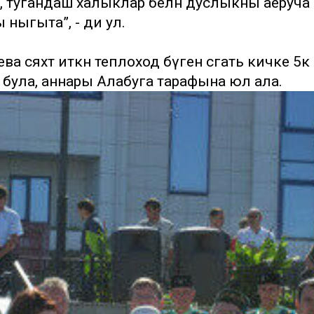
ле, тугандаш халыклар белән дуслыкны аеруча
ы ныгыта”, - ди ул.
ева сәяхәт иткән теплоход бүген сәгать кичке 5кә
 була, аннары Алабуга тарафына юл ала.