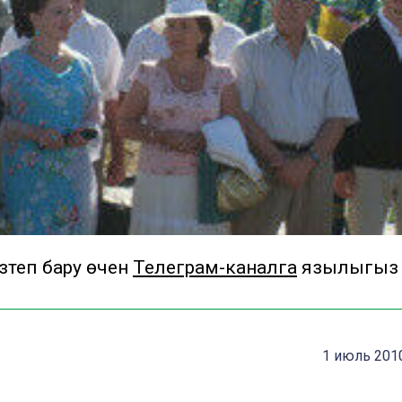
теп бару өчен
Телеграм-каналга
язылыгыз
1 июль 2010