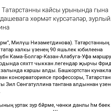
 Татарстанның кайсы урынында гына
удашевага хөрмәт күрсәтәләр, зурлый
ина
орм”, Миләүшә Низаметдинова). Татарстанның
, татар халкы үзенең 90 яшьлек юбилеена
үбән Кама-Болгар-Казан-Алабуга-Уфа маршр
одында сәяхәттә чыккан легендар җырчы Фәрид
кзалында каршы алды. Башкортстан кунакл
зан консерваториясе профессоры, Татарста
ты Зилә Сөнгатуллина тантана алдыннан үзе
.
ының уртак зур бәйрәме, чөнки данлы һәм бөек