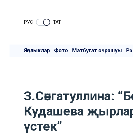
РУC
ТАТ
Яңалыклар
Фото
Матбугат очрашуы
Рә
З.Сөнгатуллина: 
Кудашева җырлар
үстек”