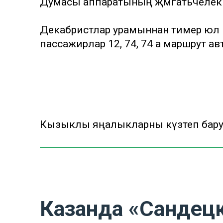
Думасы аппаратының җәмәгатьчелек һә
Декабристлар урамыннан тимер юл в
пассажирлар 12, 74, 74 а маршрут ав
Кызыклы яңалыкларны күзәтеп бар
Казанда «Сандецк