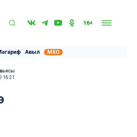
16+
Мәгариф
Авыл
МХО
өньясы
 16:21
ә