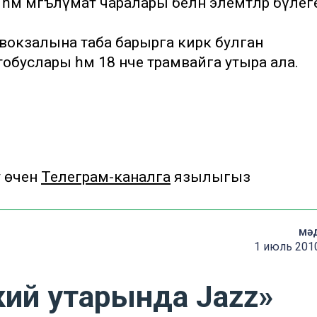
м мәгълүмат чаралары белән элемтәләр бүлег
окзалына таба барырга кирәк булган
тобуслары һәм 18 нче трамвайга утыра ала.
у өчен
Телеграм-каналга
язылыгыз
мә
1 июль 2010
ий утарында Jazz»