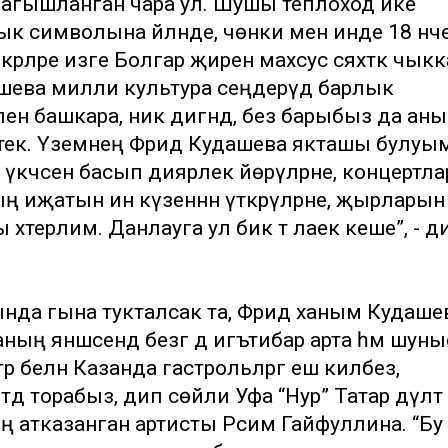
гышланган чара ул. Шушы теплоход ике
к символына әйләнде, чөнки менә инде 18 нч
рләре изге Болгар җиренә махсус сәяхәткә чыкк
удашева милли культура сеңдерүдә барлык
ен башкара, ник дигәндә, без барыбыз да ан
тек. Үземнең Фәридә Кудашева якташы булуы
 үкчәсенә басып диярлек йөрүләрне, концертл
иҗатын инә күзеннән үткәрүләрне, җырларын
хәтерлим. Данлауга ул бик тә лаек кеше”, - д
да гына тукталсак та, Фәридә ханым Кудаше
 аның янәшәсендә безгә дә игътибар арта һәм шун
р белән Казанда гастрольләргә еш киләбез,
әдә торабыз, дип сөйли Уфа “Нур” Татар дәүләт
атказанган артисты Рәсимә Гайфуллина. “Бу с