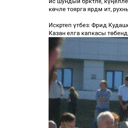
исә шундый бәрәкәтле, күңел
көчле тоярга ярдәм итә, рухн
Искәртеп үтәбез: Фәридә Кудаш
Казан елга капкасы төбендә