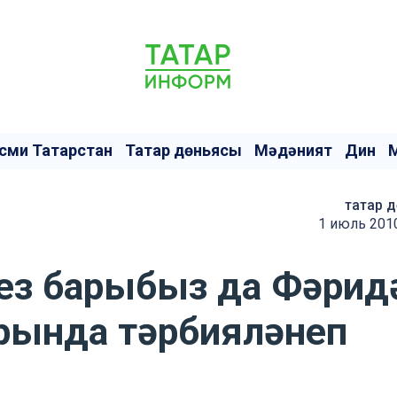
сми Татарстан
Татар дөньясы
Мәдәният
Дин
татар д
1 июль 2010
“Без барыбыз да Фәрид
ында тәрбияләнеп