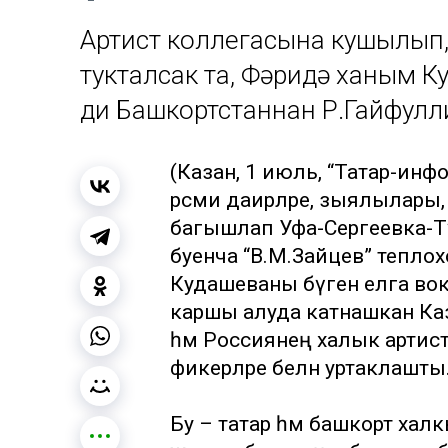
Артист коллегасына кушылып,
тукталсак та, Фәридә ханым К
ди Башкортстаннан Р.Гайфулл
(Казан, 1 июль, “Татар-инф
рәсми даирәләре, зыялылары
багышлап Уфа-Сергеевка-Т
буенча “В.М.Зайцев” теплох
Кудашеваны бүген елга во
каршы алуда катнашкан Ка
һәм Россиянең халык артис
фикерләре белән уртаклашты
Бу – татар һәм башкорт халк