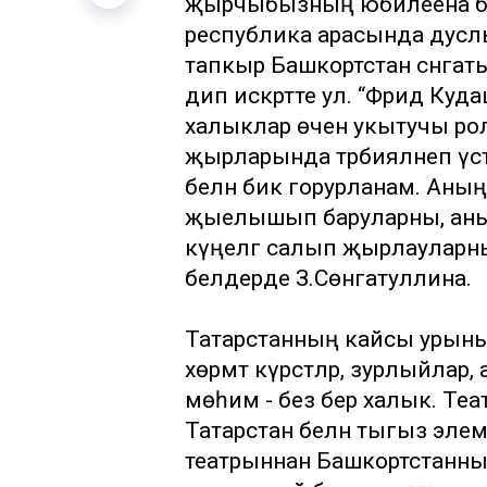
җырчыбызның юбилеена ба
республика арасында дуслы
тапкыр Башкортстан сәнгатькә
дип искәртте ул. “Фәридә К
халыклар өчен укытучы рол
җырларында тәрбияләнеп үс
белән бик горурланам. Аның
җыелышып баруларны, аның 
күңелгә салып җырлауларны 
белдерде З.Сөнгатуллина.
Татарстанның кайсы урынын
хөрмәт күрсәтәләр, зурлыйлар,
мөһим - без бер халык. Теат
Татарстан белән тыгыз элемт
театрыннан Башкортстанның 