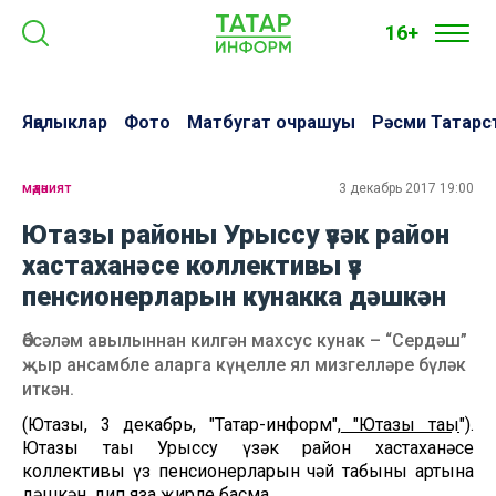
16+
Яңалыклар
Фото
Матбугат очрашуы
Рәсми Татарс
мәдәният
3 декабрь 2017 19:00
Ютазы районы Урыссу үзәк район
хастаханәсе коллективы үз
пенсионерларын кунакка дәшкән
Әбсәләм авылыннан килгән махсус кунак – “Сердәш”
җыр ансамбле аларга күңелле ял мизгелләре бүләк
иткән.
(Ютазы, 3 декабрь, "Татар-информ",
"Ютазы таңы
").
Ютазы таңы Урыссу үзәк район хастаханәсе
коллективы үз пенсионерларын чәй табыны артына
дәшкән, дип яза җирле басма.