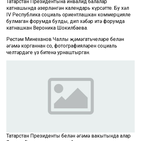
Татарстан Президентына инвалид балалар
катнашында әзерләнгән календарь күрсәтте. Бу хәл
IV Республика социаль ориентлашкан коммерцияле
булмаган форумда булды, дип хәбәр итә форумда
катнашкан Вероника Шокилбаева.
Рөстәм Миңнеханов Чаллы җәмәгатьчеләре белән
әңгәмә корганнан соң, фотографияләрен социаль
челтәрдәге үз битенә урнаштырган.
Татарстан Президенты белән әңгәмә вакытында алар