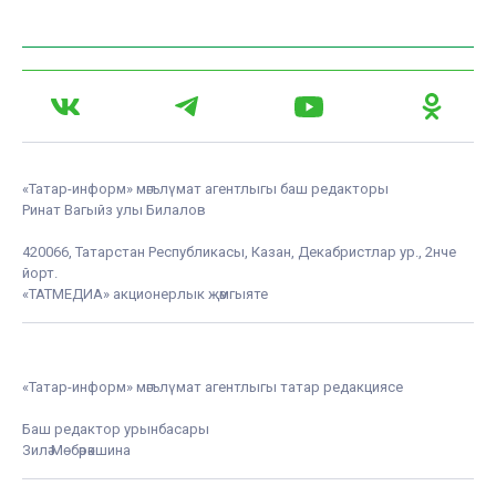
«Татар-информ» мәгълүмат агентлыгы баш редакторы
Ринат Вагыйз улы Билалов
420066, Татарстан Республикасы, Казан, Декабристлар ур., 2нче
йорт.
«ТАТМЕДИА» акционерлык җәмгыяте
«Татар-информ» мәгълүмат агентлыгы татар редакциясе
Баш редактор урынбасары
Зилә Мөбәрәкшина