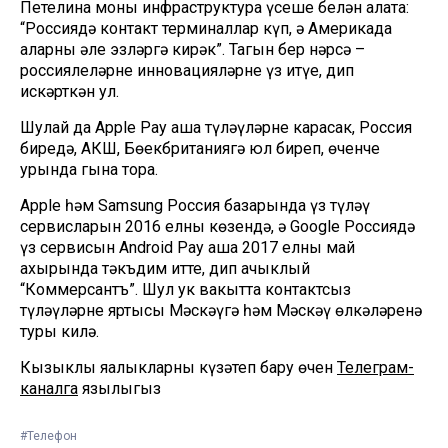
Петелина моны инфраструктура үсеше белән аңлата:
“Россиядә контакт терминаллар күп, ә Америкада
аларны әле эзләргә кирәк”. Тагын бер нәрсә –
россиялеләрнең инновацияләрне үз итүе, дип
искәрткән ул.
Шулай да Apple Pay аша түләүләрне карасак, Россия
биредә, АКШ, Бөекбританиягә юл биреп, өченче
урында гына тора.
Apple һәм Samsung Россия базарында үз түләү
сервисларын 2016 елның көзендә, ә Google Россиядә
үз сервисын Android Pay аша 2017 елның май
ахырында тәкъдим итте, дип ачыклый
“Коммерсантъ”. Шул ук вакытта контактсыз
түләүләрнең яртысы Мәскәүгә һәм Мәскәү өлкәләренә
туры килә.
Кызыклы яңалыкларны күзәтеп бару өчен
Телеграм-
каналга
язылыгыз
#Телефон