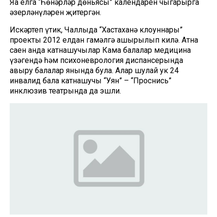
Яңа елга “Һөнәрләр дөньясы” календарен чыгарырга
әзерләнүләрен җитергән.
Искәртеп үтик, Чаллыда “Хастаханә клоуннары”
проекты 2012 елдан гамәлгә ашырылып килә. Атна
саен анда катнашучылар Кама балалар медицина
үзәгендә һәм психоневрология диспансерында
авыру балалар янында була. Алар шулай ук 24
инвалид бала катнашучы “Уян” – “Проснись”
инклюзив театрында да эшли.