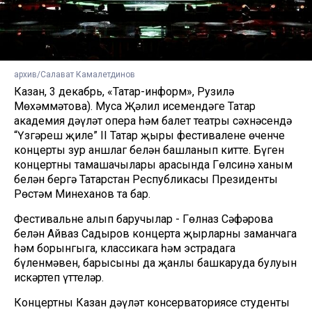
архив/Салават Камалетдинов
Казан, 3 декабрь, «Татар-информ», Рузилә
Мөхәммәтова). Муса Җәлил исемендәге Татар
академия дәүләт опера һәм балет театры сәхнәсендә
“Үзгәреш җиле” II Татар җыры фестиваленең өченче
концерты зур аншлаг белән башланып китте. Бүген
концертның тамашачылары арасында Гөлсинә ханым
белән бергә Татарстан Республикасы Президенты
Рөстәм Миңнеханов та бар.
Фестивальне алып баручылар - Гөлназ Сәфәрова
белән Айваз Садыров концерта җырларның заманчага
һәм борынгыга, классикага һәм эстрадага
бүленмәвен, барысының да җанлы башкаруда булуын
искәртеп үттеләр.
Концертны Казан дәүләт консерваториясе студенты