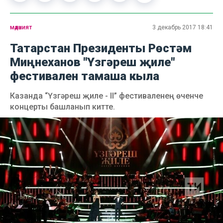
мәдәният
3 декабрь 2017 18:41
Татарстан Президенты Рөстәм
Миңнеханов "Үзгәреш җиле"
фестивален тамаша кыла
Казанда “Үзгәреш җиле - II” фестиваленең өченче
концерты башланып китте.