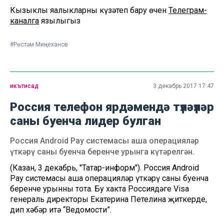
Кызыклы яңалыкларны күзәтеп бару өчен
Телеграм-
каналга
язылыгыз
#Рөстәм Миңнеханов
икътисад
3 декабрь 2017 17:47
Россия телефон ярдәмендә түләүләр
саны буенча лидер булган
Россия Android Pay системасы аша операцияләр
үткәрү саны буенча беренче урынга күтәрелгән.
(Казан, 3 декабрь, "Татар-информ"). Россия Android
Pay системасы аша операцияләр үткәрү саны буенча
беренче урынны тота. Бу хакта Россиядәге Visa
генераль директоры Екатерина Петелина җиткерде,
дип хәбәр итә “Ведомости”.