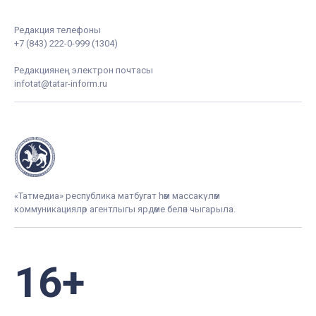
Редакция телефоны
+7 (843) 222-0-999 (1304)
Редакциянең электрон почтасы
infotat@tatar-inform.ru
«Татмедиа» республика матбугат һәм массакүләм
коммуникацияләр агентлыгы ярдәме белән чыгарыла.
16+