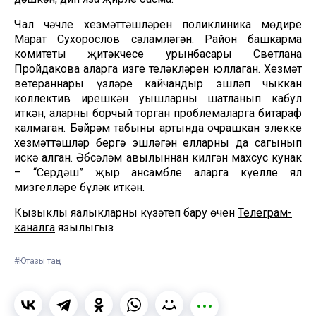
Чал чәчле хезмәттәшләрен поликлиника мөдире
Марат Сухорослов сәламләгән. Район башкарма
комитеты җитәкчесе урынбасары Светлана
Пройдакова аларга изге теләкләрен юллаган. Хезмәт
ветераннары үзләре кайчандыр эшләп чыккан
коллектив ирешкән уңышларны шатланып кабул
иткән, аларны борчый торган проблемаларга битараф
калмаган. Бәйрәм табыны артында очрашкан элекке
хезмәттәшләр бергә эшләгән елларны да сагынып
искә алган. Әбсәләм авылыннан килгән махсус кунак
– “Сердәш” җыр ансамбле аларга күңелле ял
мизгелләре бүләк иткән.
Кызыклы яңалыкларны күзәтеп бару өчен
Телеграм-
каналга
язылыгыз
#Ютазы таңы