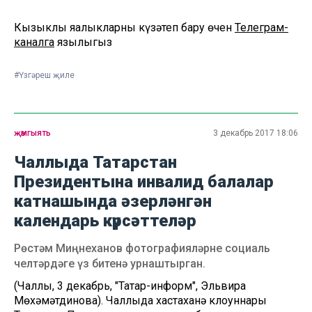
Кызыклы яңалыкларны күзәтеп бару өчен
Телеграм-
каналга
язылыгыз
#Үзгәреш җиле
җәмгыять
3 декабрь 2017 18:06
Чаллыда Татарстан
Президентына инвалид балалар
катнашында әзерләнгән
календарь күрсәттеләр
Рөстәм Миңнеханов фотографияләрне социаль
челтәрдәге үз битенә урнаштырган.
(Чаллы, 3 декабрь, "Татар-информ", Эльвира
Мөхәмәтдинова). Чаллыда хастаханә клоуннары