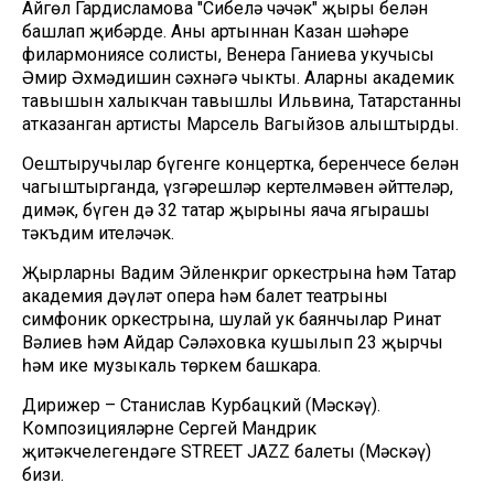
Айгөл Гардисламова "Сибелә чәчәк" җыры белән
башлап җибәрде. Аның артыннан Казан шәһәре
филармониясе солисты, Венера Ганиева укучысы
Әмир Әхмәдишин сәхнәгә чыкты. Аларның академик
тавышын халыкчан тавышлы Ильвина, Татарстанның
атказанган артисты Марсель Вагыйзов алыштырды.
Оештыручылар бүгенге концертка, беренчесе белән
чагыштырганда, үзгәрешләр кертелмәвен әйттеләр,
димәк, бүген дә 32 татар җырының яңача яңгырашы
тәкъдим ителәчәк.
Җырларны Вадим Эйленкриг оркестрына һәм Татар
академия дәүләт опера һәм балет театрының
симфоник оркестрына, шулай ук баянчылар Ринат
Вәлиев һәм Айдар Сәләховка кушылып 23 җырчы
һәм ике музыкаль төркем башкара.
Дирижер – Станислав Курбацкий (Мәскәү).
Композицияләрне Сергей Мандрик
җитәкчелегендәге STREET JAZZ балеты (Мәскәү)
бизи.