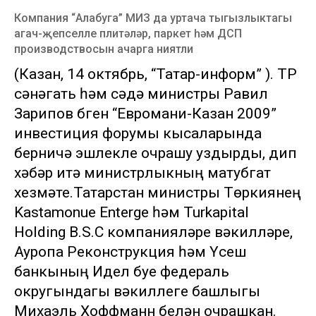
Компания “Алабуга” МИЗ да уртача тыгызлыктагы
агач-җепселле плитәләр, паркет һәм ДСП
производствосын ачарга ниятли
(Казан, 14 октябрь, “Татар-информ” ). ТР
сәнәгать һәм сәүдә министры Равил
Зарипов бүген “Евромани-Казан 2009”
инвестиция форумы кысаларында
берничә эшлекле очрашу уздырды, дип
хәбәр итә министрлыкның матубгат
хезмәте.Татарстан министры Төркиянең
Kastamonue Enterge һәм Turkapital
Holding B.S.C компанияләре вәкилләре,
Ауропа Реконструкция һәм Үсеш
банкының Идел буе федераль
округындагы вәкиллеге башлыгы
Михаэль Хоффманн белән очрашкан.