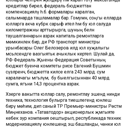
кредитлар бирелә, федераль бюджеттан
компенсацияләү һ.б. формалары каралган,
салымнарда ташламалар бар. Гомумән, соңгы елларда
юлларга акча күбрәк сарыф ителә һәм бу юл салуда
километражны арттырырга, шуның белән
таушалганнарын азрак капиталь ремонтларга
мөмкинлек бирә, ди РФ транспорт министры
урынбасары Олег Белозеров илдә юл хуҗалыгы
мәсьәләсендәге вазгыятькә ачыклык кертеп. Шулай да,
РФ Федераль Җыены Федерация Советының
бюджет буенча комитеты рәисе Евгений Бушмин
сүзләренчә, бюджетта киләсе елга 243 млрд. сум
каралачагы мәгълүм, ә бу быелгысыннан 40 млрд.
сумга, ягъни 14,3 процентка азрак.
Хәзерге вакытта юллар салу, ремонтлау эшендә нинди
техника, технология булырга тиешлегендә юнәлеш
бирү мөһим, дип саный ТР Премьер-министры Рөстәм
Миңнеханов. «Татавтодор» акционерлык җәмгыяте
кебек зур компания оештырып, республикада техник
модернизацияләү юнәлешендә эш башланды, чөнки юл