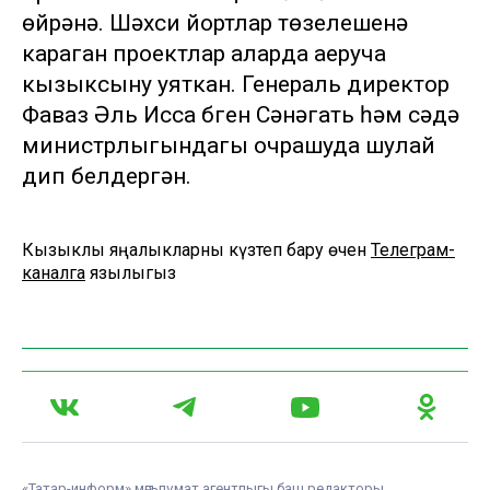
өйрәнә. Шәхси йортлар төзелешенә
караган проектлар аларда аеруча
кызыксыну уяткан. Генераль директор
Фаваз Әль Исса бүген Сәнәгать һәм сәүдә
министрлыгындагы очрашуда шулай
дип белдергән.
Кызыклы яңалыкларны күзәтеп бару өчен
Телеграм-
каналга
язылыгыз
«Татар-информ» мәгълүмат агентлыгы баш редакторы