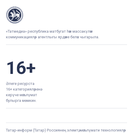
«Татмедиа» республика матбугат һәм массакүләм
коммуникацияләр агентлыгы ярдәме белән чыгарыла.
16+
Әлеге ресурста
16+ категорияләренә
керүче мәгълүмат
булырга мөмкин.
Татар-информ (Татар) Россиянең элемтә, мәгълүмати технологияләр