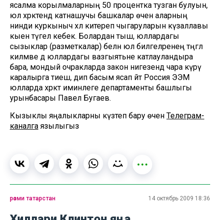
ясалма корылмаларның 50 процентка тузган булуын,
юл хәрәкәтендә катнашучы башкалар өчен аларның
нинди куркыныч хәл китереп чыгаруларын күзаллавы
кыен түгел кебек. Болардан тыш, юллардагы
сызыклар (разметкалар) белән юл билгеләренең тәңгәл
килмәве дә юллардагы вазгыятьне катлауландыра
бара, мондый очракларда закон нигезендә чара күрү
каралырга тиеш, дип басым ясап әйтә Россия ЭЭМ
юлларда хәрәкәт иминлеге департаменты башлыгы
урынбасары Павел Бугаев.
Кызыклы яңалыкларны күзәтеп бару өчен
Телеграм-
каналга
язылыгыз
рәсми татарстан
14 октябрь 2009 18:36
Хиллари Клинтон яңа