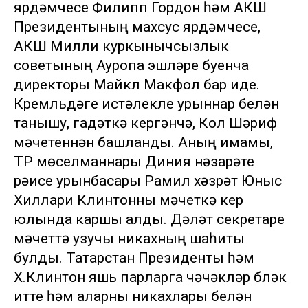
ярдәмчесе Филипп Гордон һәм АКШ
Президентының махсус ярдәмчесе,
АКШ Милли куркынычсызлык
советының Ауропа эшләре буенча
директоры Майкл Макфол бар иде.
Кремльдәге истәлекле урыннар белән
танышу, гадәткә кергәнчә, Кол Шәриф
мәчетеннән башланды. Аның имамы,
ТР мөселманнары Диния нәзарәте
рәисе урынбасары Рамил хәзрәт Юныс
Хиллари Клинтонны мәчеткә керү
юлында каршы алды. Дәүләт секретаре
мәчеттә узучы никахның шаһиты
булды. Татарстан Президенты һәм
Х.Клинтон яшь парларга чәчәкләр бүләк
итте һәм аларны никахлары белән