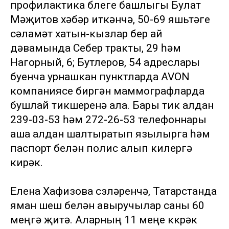
профилактика бүлеге башлыгы Булат
Мәҗитов хәбәр иткәнчә, 50-69 яшьтәге
сәламәт хатын-кызлар бер ай
дәвамында Себер тракты, 29 һәм
Нагорный, 6; Бутлеров, 54 адреслары
буенча урнашкан пунктларда AVON
компаниясе биргән маммографларда
бушлай тикшеренә ала. Бары тик алдан
239-03-53 һәм 272-26-53 телефоннары
аша алдан шалтыратып язылырга һәм
паспорт белән полис алып килергә
кирәк.
Елена Хафизова сүзләренчә, Татарстанда
яман шеш белән авыручылар саны 60
меңгә җитә. Аларның 11 меңе күкрәк