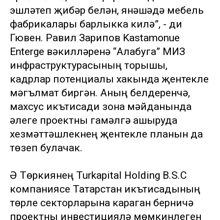
эшләтеп җибәрү белән, янәшәдә мебель
фабрикалары барлыкка килә”, - ди
Гювен. Равил Зарипов Kastamonue
Enterge вәкилләренә “Алабуга” МИЗ
инфраструктурасының торышы,
кадрлар потенциалы хакында җентекле
мәгълүмат биргән. Аның белдерүенчә,
махсус икътисади зона мәйданында
әлеге проектны гамәлгә ашыруда
хезмәттәшлекнең җентекле планын да
төзеп булачак.
Ә Төркиянең Turkapital Holding B.S.C
компаниясе Татарстан икътисадының
төрле секторларына караган берничә
проектны инвестицияләү мөмкинлеген