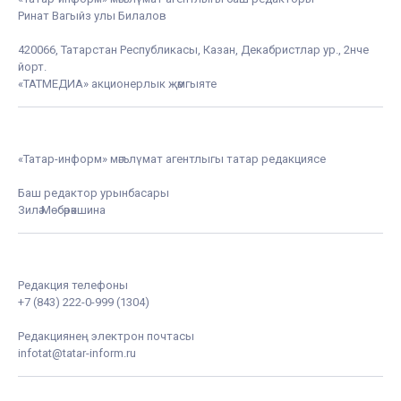
Ринат Вагыйз улы Билалов
420066, Татарстан Республикасы, Казан, Декабристлар ур., 2нче
йорт.
«ТАТМЕДИА» акционерлык җәмгыяте
«Татар-информ» мәгълүмат агентлыгы татар редакциясе
Баш редактор урынбасары
Зилә Мөбәрәкшина
Редакция телефоны
+7 (843) 222-0-999 (1304)
Редакциянең электрон почтасы
infotat@tatar-inform.ru