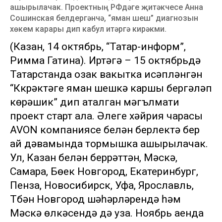
ашырылачак. Проектның РФдәге җитәкчесе Анна
Сошинская белдергәнчә, “яман шеш” диагнозын
хөкем карары дип кабул итәргә кирәкми.
(Казан, 14 октябрь, “Татар-информ”,
Римма Гатина). Иртәгә – 15 октябрьдә
Татарстанда озак вакытка исәпләнгән
“Күкрәктәге яман шешкә каршы бергәләп
көрәшик” дип аталган мәгълүмати
проект старт ала. Әлеге хәйрия чарасы
AVON компаниясе белән берлектә бер
ай дәвамында тормышка ашырылачак.
Ул, Казан белән беррәттән, Мәскәү,
Самара, Бөек Новгород, Екатеринбург,
Пенза, Новосибирск, Уфа, Ярославль,
Түбән Новгород шәһәрләрендә һәм
Мәскәү өлкәсендә дә уза. Ноябрь аенда