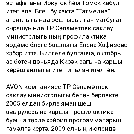
эстафетаны Иркутск һәм Томск кабул
итеп ала. Бүген бу хакта “Татмедиа”
агентлыгында оештырылган матбугат
очрашуында ТР Сәламәтлек саклау
министрлыгының профилактика
ярдәме бүлеге башлыгы Елена Хафизова
хәбәр итте. Билгеле булганча, октябрь
ае бөтен дөньяда Күкрәк рагына каршы
көрәш айлыгы итеп игълан ителгән.
AVON компаниясе ТР Сәламәтлек
саклау министрлыгы белән берлектә
2005 елдан бирле яман шеш
авыруларына каршы профилактика
буенча төрле хәйрия программаларын
гамәлгә кертә. 2009 елның июлендә