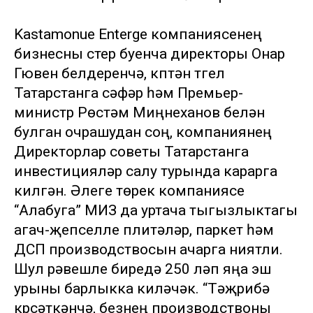
Kastamonue Enterge компаниясенең
бизнесны үстерү буенча директоры Онар
Гювен белдерүенчә, күптән түгел
Татарстанга сәфәр һәм Премьер-
министр Рөстәм Миңнеханов белән
булган очрашудан соң, компаниянең
Директорлар советы Татарстанга
инвестицияләр салу турында карарга
килгән. Әлеге төрек компаниясе
“Алабуга” МИЗ да уртача тыгызлыктагы
агач-җепселле плитәләр, паркет һәм
ДСП производствосын ачарга ниятли.
Шул рәвешле биредә 250 ләп яңа эш
урыны барлыкка киләчәк. “Тәҗрибә
күрсәткәнчә, безнең производствоны