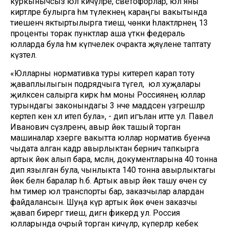
куркынычсыз юл кичүләре, светофорлар, юл яны
киртәләре булырга һәм тәүлекнең караңгы вакытында
тиешенчә яктыртылырга тиеш, чөнки һәлакәтләрнең 13
проценты торак пунктлар аша үткән федераль
юлларда була һәм күпчелек очракта җәяүлене таптату
күзәтелә.
«Юлларны нормативка туры китереп карап тоту
җаваплылыгын подрядчыга түгел, юл хуҗалары
җилкәсенә салырга кирәк һәм моны Россиянең юллар
турындагы законындагы 3 нче маддәсенә үзгәрешләр
кертеп кенә хәл итеп була», - дип игълан итте ул. Павел
Иванович сүзләренчә, авыр йөк ташый торган
машиналар хәзерге вакытта юллар норматив буенча
чыдата алган кадәр авырлыктан берничә тапкырга
артык йөк алып бара, мәсәлән, документларына 40 тонна
дип язылган була, чынлыкта 140 тонна авырлыктагы
йөк белән баралар һ.б. Артык авыр йөк ташу өчен су
һәм тимер юл транспорты бар, заказчылар алардан
файдалансын. Шуңа күрә артык йөк өчен заказчы
җавап бирергә тиеш, дигән фикердә ул. Россия
юлларында очрый торган кичүләр, күперләр кебек