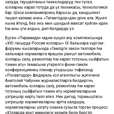
салуда, таушалганын төзекләндерүдә генә түгел,
юлларны карап тотуда да үз техникасы, технологиясе
бар. Шәхси компанияләрнең барысы да, көндәшлектә
төшеп калмас өчен, «Татавтодор»дан үрнәк ала. Җыеп
кына әйткәндә, без нәкъ менә шундый максат куйган идек
һәм аны үти алдык, дип белдерде ул.
Бүген «Пирамида» мәдәни-күңел ачу комплексында
«XXI гасырда Россия юллары» IX Халыкара күргәзмә-
форумы кысаларында «Гамәлдәге закон таләпләре һәм
халыкара нормаларга ярашлы рәвештә автомобиль
юллары салу, ремонтлау һәм карап тотуның сыйфатын
тәэмин итү» темасына үткәрелгән фәнни-гамәли
конференциянең пленар утырышы тәнәфесендә
«Росавтодор» федераль юл агентлыгы җитәкчесе
Анатолий Чабунин журналистларга белдергәнчә,
автомобиль юллары салу, ремонтлау һәм карап
тотуның сыйфатын тәэмин итү нормативларына
үзгәрешләр кертү таләп ителә. Ник дигәндә, тормыштагы
үзгәрешләр нормативларны артта калдыра, ә
нормативларны үзгәртү озакка сузыла торган процесс.
«Юлларда хәрәкәт иминлеге хезмәте белән бергәләп