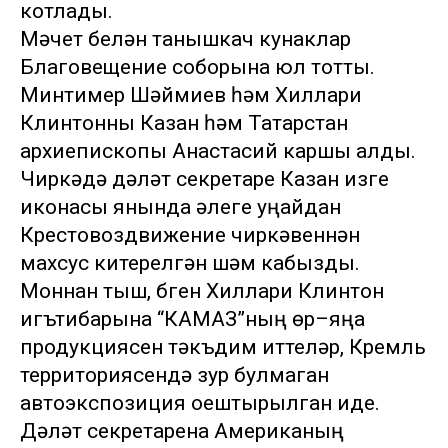
котлады.
Мәчет белән танышкач кунаклар
Благовещение соборына юл тотты.
Минтимер Шәймиев һәм Хиллари
Клинтонны Казан һәм Татарстан
архиепископы Анастасий каршы алды.
Чиркәүдә дәүләт секретаре Казан изге
иконасы янында әлеге уңайдан
Крестовоздвижение чиркәвеннән
махсус китерелгән шәм кабызды.
Моннан тыш, бүген Хиллари Клинтон
игътибарына “КАМАЗ”ның өр–яңа
продукциясен тәкъдим иттеләр, Кремль
территориясендә зур булмаган
автоэкспозиция оештырылган иде.
Дәүләт секретарена Американың