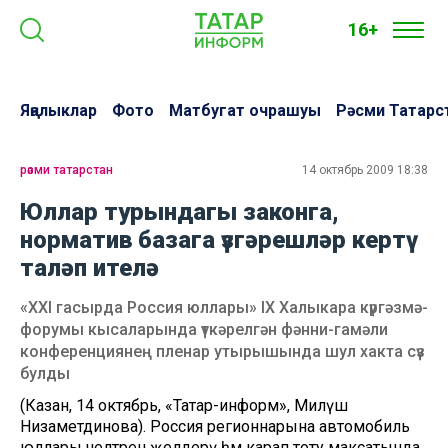
16+
Яңалыклар
Фото
Матбугат очрашуы
Рәсми Татарс
рәсми татарстан
14 октябрь 2009 18:38
Юллар турындагы законга,
норматив базага үзгәрешләр кертү
таләп ителә
«XXI гасырда Россия юллары» IX Халыкара күргәзмә-
форумы кысаларында үткәрелгән фәнни-гамәли
конференциянең пленар утырышында шул хакта сүз
булды
(Казан, 14 октябрь, «Татар-информ», Миләүшә
Низаметдинова). Россия регионнарына автомобиль
юллары челтәрен җәелдерү һәм карап тоту максатында