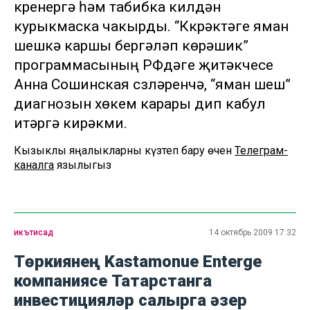
күренергә һәм табибка килүдән
курыкмаска чакырды. “Күкрәктәге яман
шешкә каршы бергәләп көрәшик”
программасының РФдәге җитәкчесе
Анна Сошинская сүзләренчә, “яман шеш”
диагнозын хөкем карары дип кабул
итәргә кирәкми.
Кызыклы яңалыкларны күзәтеп бару өчен
Телеграм-
каналга
язылыгыз
икътисад
14 октябрь 2009 17:32
Төркиянең Kastamonue Enterge
компаниясе Татарстанга
инвестицияләр салырга әзер