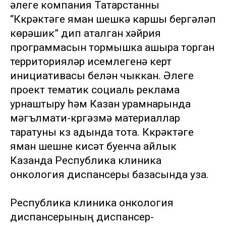
әлеге компания Татарстанны
“Күкрәктәге яман шешкә каршы бергәләп
көрәшик” дип аталган хәйрия
программасын тормышка ашыра торган
территорияләр исемлегенә кертү
инициативасы белән чыккан. Әлеге
проект тематик социаль реклама
урнаштыру һәм Казан урамнарында
мәгълүмати-күргәзмә материаллар
таратуны күз адында тота. Күкрәктәге
яман шешне кисәтү буенча айлык
Казанда Республика клиника
онкология диспансеры базасында уза.
Республика клиника онкология
диспансерының диспансер-