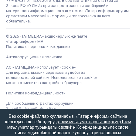
77 – 67031 от 15.09.2016 года. В соответствии со статьей 23
Закона РФ «О СМИ» при распространении сообщений и
материалов информационного агентства «Татар-информ» другим
средством массовой информации гиперссылка на него
обязательна.
© 2026 «ТАТМЕДИА» акционерлык җәмгыяте
«Татар-информ» МА
Политика о персональных данных
Антикоррупционная политика
АО «ТАТМЕДИА» использует «cookie»
для персонализации сервисов и удобства
пользователей сайтом. Использование «cookie»
можно отменить в настройках браузера.
Политика конфиденциальности
Для сообщений о фактах коррупции:
Shamil.Sadykov@tatmedia.ru
Без cookie-файллар кулланабыз. «Татар-информ» сайтына
кергәндә сез әлеге белдерүгә,
шәхси мәгълүматларны эшкәртүгә
,
Шәхси
мәгълүматлар турындагы сәясәткә
һәм
Конфиденциальлек сәясәте
нигезендә cookie файлларын куллануга ризалашасыз