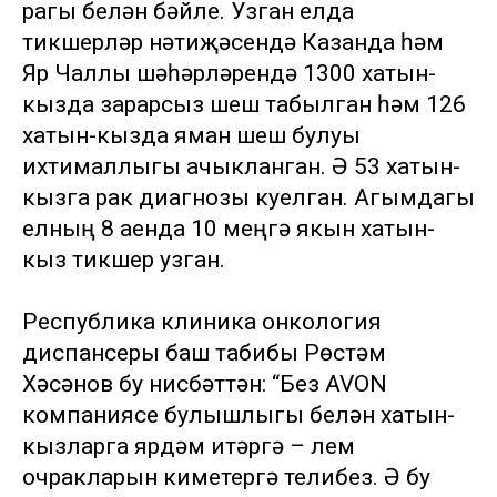
рагы белән бәйле. Узган елда
тикшерүләр нәтиҗәсендә Казанда һәм
Яр Чаллы шәһәрләрендә 1300 хатын-
кызда зарарсыз шеш табылган һәм 126
хатын-кызда яман шеш булуы
ихтималлыгы ачыкланган. Ә 53 хатын-
кызга рак диагнозы куелган. Агымдагы
елның 8 аенда 10 меңгә якын хатын-
кыз тикшерү узган.
Республика клиника онкология
диспансеры баш табибы Рөстәм
Хәсәнов бу нисбәттән: “Без AVON
компаниясе булышлыгы белән хатын-
кызларга ярдәм итәргә – үлем
очракларын киметергә телибез. Ә бу