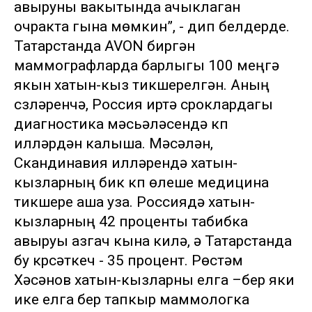
авыруны вакытында ачыклаган
очракта гына мөмкин”, - дип белдерде.
Татарстанда AVON биргән
маммографларда барлыгы 100 меңгә
якын хатын-кыз тикшерелгән. Аның
сүзләренчә, Россия иртә сроклардагы
диагностика мәсьәләсендә күп
илләрдән калыша. Мәсәлән,
Скандинавия илләрендә хатын-
кызларның бик күп өлеше медицина
тикшерүе аша уза. Россиядә хатын-
кызларның 42 проценты табибка
авыруы азгач кына килә, ә Татарстанда
бу күрсәткеч - 35 процент. Рөстәм
Хәсәнов хатын-кызларны елга –бер яки
ике елга бер тапкыр маммологка