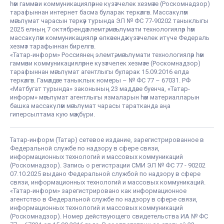
һәм гаммәви коммуникацияләрне күзәтчелек хезмәте (Роскомнадзор)
тарафыннан интернет басма буларак теркәлгән. Массакүләм
мәгълүмат чарасын теркәү турында ЭЛ № ФС 77-90202 таныклыгы
2025 елның 7 октябрендә элемтә, мәгълүмати технологияләр һәм
массакүләм коммуникацияләр өлкәсендә күзәтчелек итүче Федераль
хезмәт тарафыннан бирелгән.
«Татар-информ» Россиянең элемтә, мәгълүмати технологияләр һәм
гаммәви коммуникацияләрне күзәтчелек хезмәте (Роскомнадзор)
тарафыннан мәгълүмат агентлыгы буларак 15.09.2016 елда
теркәлгән. Гамәлдәге таныклык номеры – № ФС 77 – 67031. РФ
«Матбугат турында» законының 23 маддәсе буенча, «Татар-
информ» мәгълүмат агентлыгы язмаларын һәм материалларын
башка массакүләм мәгълүмат чарасы таратканда аңа
гиперсылтама кую мәҗбүри.
Татар-информ (Татар) сетевое издание, зарегистрированное в
Федеральной службе по надзору в сфере связи,
информационных технологий и массовых коммуникаций
(Роскомнадзор). Запись о регистрации СМИ ЭЛ № ФС 77 - 90202
07.10.2025 выдано Федеральной службой по надзору в сфере
связи, информационных технологий и массовых коммуникаций.
«Татар-информ» зарегистрировано как информационное
агентство в Федеральной службе по надзору в сфере связи,
информационных технологий и массовых коммуникаций
(Роскомнадзор). Номер действующего свидетельства ИА № ФС