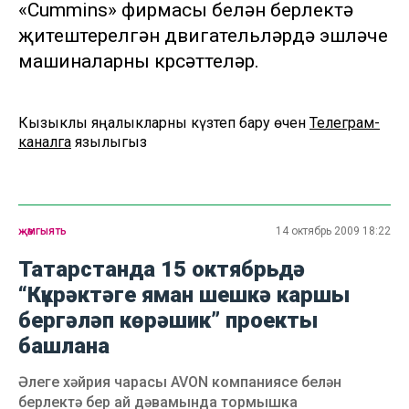
«Cummins» фирмасы белән берлектә
җитештерелгән двигательләрдә эшләүче
машиналарны күрсәттеләр.
Кызыклы яңалыкларны күзәтеп бару өчен
Телеграм-
каналга
язылыгыз
җәмгыять
14 октябрь 2009 18:22
Татарстанда 15 октябрьдә
“Күкрәктәге яман шешкә каршы
бергәләп көрәшик” проекты
башлана
Әлеге хәйрия чарасы AVON компаниясе белән
берлектә бер ай дәвамында тормышка