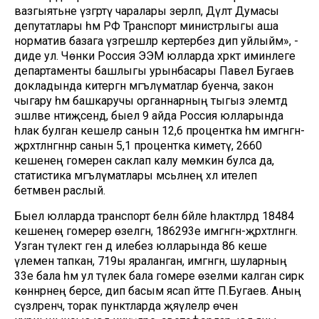
вазгыятьне үзгәртү чаралары әзерләп, Дәүләт Думасы
депутатлары һәм РФ Транспорт министрлыгы аша
норматив базага үзгәрешләр кертербез дип уйлыйм», -
диде ул. Чөнки Россия ЭЭМ юлларда хәрәкәт иминлеге
департаменты башлыгы урынбасары Павел Бугаев
докладында китергән мәгълүматлар буенча, закон
чыгару һәм башкаручы органнарның тыгыз элемтәдә
эшләве нәтиҗәсендә, быел 9 айда Россия юлларында
һәлак булган кешеләр санын 12,6 процентка һәм имгәнгән-
җәрәхәтләнгәннәр санын 5,1 процентка киметү, 2660
кешенең гомерен саклап калу мөмкин булса да,
статистика мәгълүматлары мәсьәләнең хәл ителеп
бетмәвен раслый.
Быел юлларда транспорт белән бәйле һәлакәтләрдә 18484
кешенең гомерер өзелгән, 186293е имгәнгән-җәрәхәтләнгән.
Узган тәүлектә генә дә илебез юлларында 86 кеше
үлемен тапкан, 719ы яраланган, имгәнгән, шуларның
33е бала һәм ул тәүлек бала гомере өзелми калган сирәк
көннәрнең берсе, дип басым ясап әйтте П.Бугаев. Аның
сүзләренчә, торак пунктларда җәяүлеләр өчен