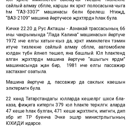
сайлый алмау сәбәпле, каршы як хәрәкәт полосасына чыга
һәм “ГАЗ-3307” машинасы белән бәрелешә. Нәтиҗәдә,
“ВАЗ-2109” машина йөртүчесе җәрәхәтләрдән һәлак була.
Кичке 22.20 дә Рус Акташы - Азнакай трассасының 66
нчы чакрымында “Лада Калина” машинасын йөртүче
1972 нче елгы хатын-кыз да, хәрәкәт иминлеген тәэмин
итүче тизлекне сайлый алмау сәбәпле, автомобиле
юлдан түбән әйләнеп төшеп, яна башлый. Юл һәлакәтендә
алган җәрәхәтләрдән машина йөртүче “ашыгыч ярдәм”
машинасында җан бирә, ә 1981 нче елгы пассажир
хастаханәгә озатыла.
Машина йөртүче дә, пассажир да саклык каешын
эләктермәгән була.
22 көндә Татарстандагы юлларда кешеләргә шәхси бәла-
каза, фиҗига китергән 379 юл һәлакәте теркәлгән: аларда
47 кеше һәлак булган, 471 кеше җәрәхәтләнгән, имгәнгән, дип
хәбәр итә ТР буенча Эчке эшләр министрлыгының
ЮХИДИ идарәсе.