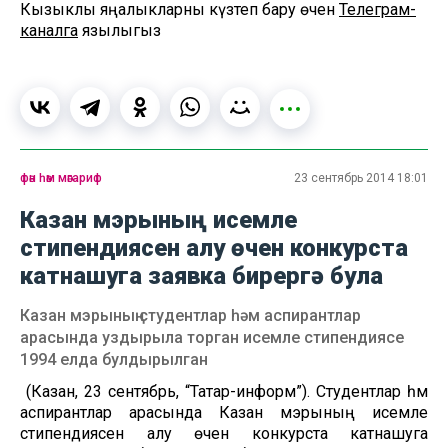
Кызыклы яңалыкларны күзәтеп бару өчен
Телеграм-
каналга
язылыгыз
фән һәм мәгариф
23 сентябрь 2014 18:01
Казан мэрының исемле
стипендиясен алу өчен конкурста
катнашуга заявка бирергә була
Казан мэрының студентлар һәм аспирантлар
арасында уздырыла торган исемле стипендиясе
1994 елда булдырылган
(Казан, 23 сентябрь, “Татар-информ”). Студентлар һәм
аспирантлар арасында Казан мэрының исемле
стипендиясен алу өчен конкурста катнашуга