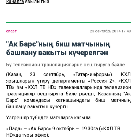
каналга
язылыгыз
спорт
23 сентябрь 2014 17:48
"Ак Барс"ның биш матчының
башлану вакыты күчерелгән
Бу телевизион трансляцияләрне оештыруга бәйле
(Казан, 23 сентябрь, «Татар-информ»). КХЛ
ярышларын үткәрү департаменты «Россия 2», «КХЛ
ТВ» һәм «КХЛ ТВ HD» телеканалларында телевизион
трасляцияләр оештыруга бәйле рәвештә, Казанның "Ак
Барс" командасы катнашындагы биш матчның
башлану вакытын күчергән.
Үзгәрешләр түбәндәге матчларга кагыла:
«Лада» – «Ак Барс» 9 октябрь – 19.30га («КХЛ ТВ
HD»да туры эфир);