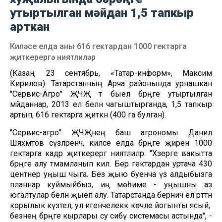
утыртылган мәйдан 1,5 тапкыр
арткан
Киләсе елда аны 616 гектардан 1000 гектарга
җиткерергә ниятлиләр
(Казан, 23 сентябрь, «Татар-информ», Максим
Кирилов). Татарстанның Арча районында урнашкан
"Сервис-Агро" ҖЧҖ тә быел бәрәңге утыртылган
мәйданнар, 2013 ел белән чагыштырганда, 1,5 тапкыр
артып, 616 гектарга җиткән (400 га булган).
"Сервис-агро" ҖЧҖнең баш агрономы Данил
Шәяхмәтов сүзләренчә, киләсе елда бәрәңге җирен 1000
гектарга кадәр җиткерергә ниятлиләр. "Хәзерге вакытта
бәрәңге алу тәмамланып килә. Бер гектардан уртача 430
центнер уңыш чыга. Без җыю буенча үз алдыбызга
планнар куймыйбыз, иң мөһиме - уңышны аз
югалтулар белән җыеп алу. Татарстанда берничә ел рәттән
корылык күзәтелә, ул игенчелеккә көчле йогынты ясый, ә
безнең бәрәңге кырлары су сибү системасы астында", -