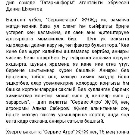
дип сөйләде "Татар-информ" агентлыгы хәбәрчесенә
Данил Шәяхмәтов.
Билгеләп үтәбез, "Сервис-агро" ҖЧҖдә иң заманча
матди-техник база, ул сәламәт һәм сыйфатлы бәрәңге
үстереп кенә калмыйча, ел саен аны җитештерүне
арттырырга мөмкинлек бирә. Шул ук вакытта
кырларны даими кару иң төп фактор булып тора. "Көз
көне без җиргә калийлы ашламалар кертәбез, аннары
чизель белән эшкәртәбез. Бу туфракка ашлама керүне
яхшырта, шуның ярдәмендә яз көне ике атна үтүгә,
беренче шытымнар күренә башлый. Аннары без
бәрәңгенең төбенә өеп, махсус химик матдәләр белән
эшкәртәбез, алар үсемлекләрне колорадо коңгызы һәм
башка корткычлардан саклый. Без кулланган барлык
химикатлар әйләнә-тирә мохит өчен дә, кешеләр өчен дә
зарарсыз", - дип аңлатты "Сервис-Агро" ҖЧҖ нең
агрономы Алмаз Сабиров. Җыеп алынганнан соң
бәрәңге махсус саклау урыннарына кертелә, анда яңа
елга кадәр саклана, аннары сатыла башлый.
Хәзерге вакытта "Сервис-Агро" ҖЧҖ нең 15 мең тонна