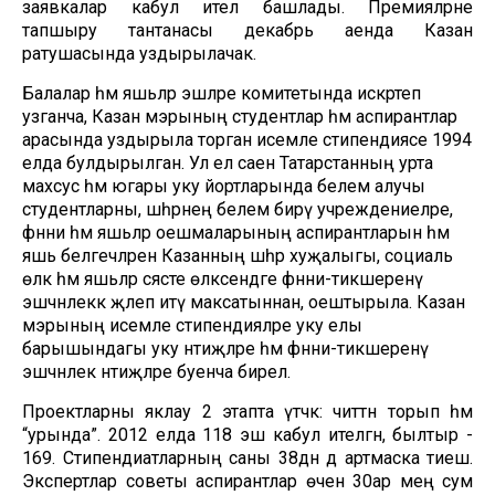
заявкалар кабул ителә башлады. Премияләрне
тапшыру тантанасы декабрь аенда Казан
ратушасында уздырылачак.
Балалар һәм яшьләр эшләре комитетында искәртеп
узганча, Казан мэрының студентлар һәм аспирантлар
арасында уздырыла торган исемле стипендиясе 1994
елда булдырылган. Ул ел саен Татарстанның урта
махсус һәм югары уку йортларында белем алучы
студентларны, шәһәрнең белем бирү учреждениеләре,
фәнни һәм яшьләр оешмаларының аспирантларын һәм
яшь белгечләрен Казанның шәһәр хуҗалыгы, социаль
өлкә һәм яшьләр сәясәте өлкәсендәге фәнни-тикшеренү
эшчәнлеккә җәлеп итү максатыннан, оештырыла. Казан
мэрының исемле стипендияләре уку елы
барышындагы уку нәтиҗәләре һәм фәнни-тикшеренү
эшчәнлек нәтиҗәләре буенча бирелә.
Проектларны яклау 2 этапта үтәчәк: читтән торып һәм
“урында”. 2012 елда 118 эш кабул ителгән, былтыр -
169. Стипендиатларның саны 38дән дә артмаска тиеш.
Экспертлар советы аспирантлар өчен 30ар мең сум