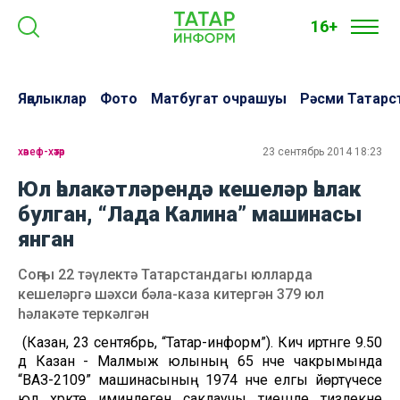
16+
Яңалыклар
Фото
Матбугат очрашуы
Рәсми Татарс
хәвеф-хәтәр
23 сентябрь 2014 18:23
Юл һәлакәтләрендә кешеләр һәлак
булган, “Лада Калина” машинасы
янган
Соңгы 22 тәүлектә Татарстандагы юлларда
кешеләргә шәхси бәла-каза китергән 379 юл
һәлакәте теркәлгән
(Казан, 23 сентябрь, “Татар-информ”). Кичә иртәнге 9.50
дә Казан - Малмыж юлының 65 нче чакрымында
“ВАЗ-2109” машинасының 1974 нче елгы йөртүчесе
юл хәрәкәте иминлеген саклаучы тиешле тизлекне