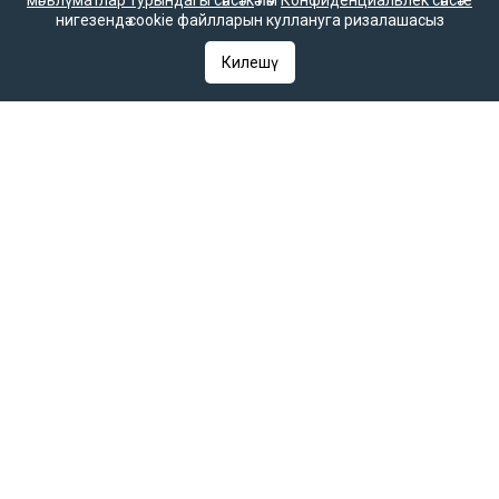
мәгълүматлар турындагы сәясәткә
һәм
Конфиденциальлек сәясәте
нигезендә cookie файлларын куллануга ризалашасыз
Редакция телефоны
Килешү
+7 (843) 222-0-999 (1304)
Редакциянең электрон почтасы
infotat@tatar-inform.ru
«Татмедиа» республика матбугат һәм массакүләм
коммуникацияләр агентлыгы ярдәме белән чыгарыла.
16+