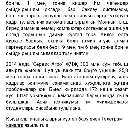
бәрәңге, 1 мең тонна кишер һәм чөгендер
сыйдырышлы склады бар. Саклау системасы,
бәрәңгене төрләргә аерудан алып капчыкларга тутыруга
кадәр, тулысынча автоматлаштырылган. Моннан тыш,
биредә заманча немец компьютер системасы эшли, ул
склад торышын даими күзәтеп тора. Киләсе елга
кирәкле барлык техника белән тәэмин итүче алман
партнерлары белән бергә, 9 мең һәм 6 мең тонна бәрәңге
сыйдырышлы складлар төзү ниятләнә.
2014 елда "Сервис-Агро" ҖЧҖ 300 млн. сум табыш
алырга җыена. Шул ук вакытта бәрәңге уңышы 25,8
мең тонна тәшкил итәчәк. Баш агроном сүзләренчә, яшь
кадрлар җитмәүне санамаганда, хуҗалыкта җитди
проблемалар юк. Быел кырларда 172 кеше хезмәт
куя. Штат урып-җыю кампаниясе барышында гына
булышкан, Арча техникумы һәм училищелары
студентлары хисабына тулылана.
Кызыклы яңалыкларны күзәтеп бару өчен
Телеграм-
каналга
язылыгыз