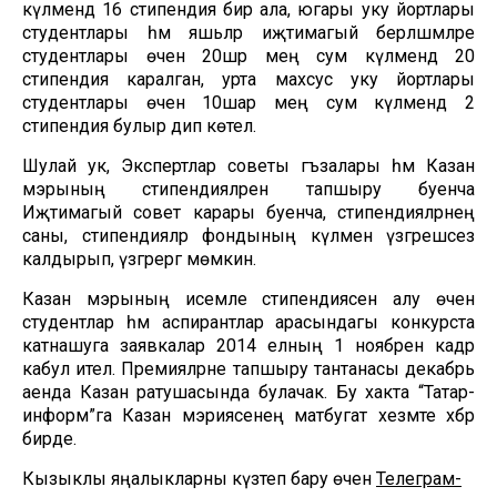
күләмендә 16 стипендия бирә ала, югары уку йортлары
студентлары һәм яшьләр иҗтимагый берләшмәләре
студентлары өчен 20шәр мең сум күләмендә 20
стипендия каралган, урта махсус уку йортлары
студентлары өчен 10шар мең сум күләмендә 2
стипендия булыр дип көтелә.
Шулай ук, Экспертлар советы әгъзалары һәм Казан
мэрының стипендияләрен тапшыру буенча
Иҗтимагый совет карары буенча, стипендияләрнең
саны, стипендияләр фондының күләмен үзгәрешсез
калдырып, үзгәрергә мөмкин.
Казан мэрының исемле стипендиясен алу өчен
студентлар һәм аспирантлар арасындагы конкурста
катнашуга заявкалар 2014 елның 1 ноябренә кадәр
кабул ителә. Премияләрне тапшыру тантанасы декабрь
аенда Казан ратушасында булачак. Бу хакта “Татар-
информ”га Казан мэриясенең матбугат хезмәте хәбәр
бирде.
Кызыклы яңалыкларны күзәтеп бару өчен
Телеграм-