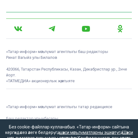
«Татар-информ» мәгълүмат агентлыгы баш редакторы
Ринат Вагыйз улы Билалов
420066, Татарстан Республикасы, Казан, Декабристлар ур., 2нче
йорт.
«ТАТМЕДИА» акционерлык җәмгыяте
«Татар-информ» мәгълүмат агентлыгы татар редакциясе
Баш редактор урынбасары
Зилә Мөбәрәкшина
Без cookie-файллар кулланабыз. «Татар-информ» сайтына
кергәндә сез әлеге белдерүгә,
шәхси мәгълүматларны эшкәртүгә
,
Шәхси