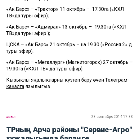
«Ак Барс» – «Трактор» 11 октябрь – 17.30га («КХЛ
ТВ»да туры эфир);
«Ак Барс» – «Адмирал» 13 октябрь – 19.30га («КХЛ
ТВ»да туры эфир );
ЦСКА – «Ак Барс» 21 октябрь – на 19.30 («Россия 2» дә
туры эфир);
«Ак Барс» – «Металлург» (Магнитогорск) 27 октябрь –
19.30га («КХЛ ТВ» да туры эфир).
Кызыклы яңалыкларны күзәтеп бару өчен
Телеграм-
каналга
язылыгыз
авыл
23 сентябрь 2014 17:33
ТРның Арча районы "Сервис-Агро"
хуҗалыгында бәрәңге