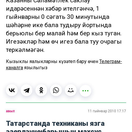
Казанның Сәламәтлек саклау
идарәсеннән хәбәр ителгәнчә, 1
гыйнварның 0 сәгать 30 минутында
шәһәрнең ике бала тудыру йортында
берьюлы бер малай һәм бер кыз туган.
Игезәкләр һәм өч игез бала туу очрагы
теркәлмәгән.
Кызыклы яңалыкларны күзәтеп бару өчен
Телеграм-
каналга
язылыгыз
авыл
11 гыйнвар 2010 17:17
Татарстанда техниканы язга
әзерләүнең барышын махсус