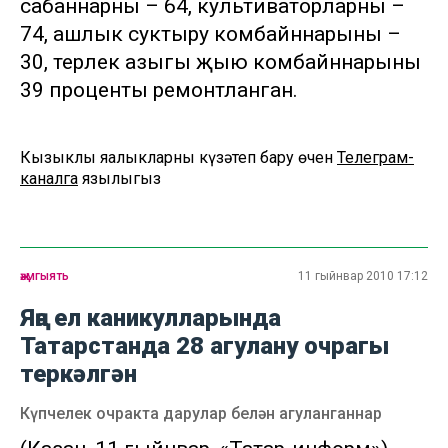
сабаннарның – 64, культиваторларның –
74, ашлык суктыру комбайннарының –
30, терлек азыгы җыю комбайннарының
39 проценты ремонтланган.
Кызыклы яңалыкларны күзәтеп бару өчен
Телеграм-
каналга
язылыгыз
җәмгыять
11 гыйнвар 2010 17:12
Яңа ел каникулларында
Татарстанда 28 агулану очрагы
теркәлгән
Күпчелек очракта дарулар белән агуланганнар