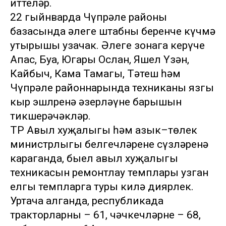
иттеләр.
22 гыйнварда Чүпрәле районы
базасында әлеге штабның беренче күчмә
утырышы узачак. Әлеге зонага керүче
Апас, Буа, Югары Ослан, Яшел Үзән,
Кайбыч, Кама Тамагы, Тәтеш һәм
Чүпрәле районнарында техниканы язгы
кыр эшлренә әзерләүнең барышын
тикшерәчәкләр.
ТР Авыл хуҗалыгы һәм азык–төлек
министрлыгы белгечләренең сүзләренә
караганда, быел авыл хуҗалыгы
техникасын ремонтлау темплары узган
елгы темпларга туры килә диярлек.
Уртача алганда, республикада
тракторларның – 61, чәчкечләрнең – 68,