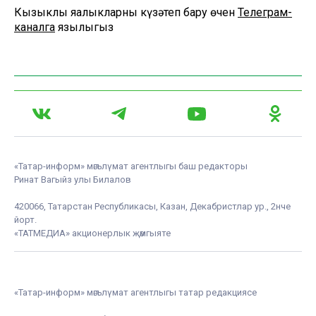
Кызыклы яңалыкларны күзәтеп бару өчен
Телеграм-
каналга
язылыгыз
«Татар-информ» мәгълүмат агентлыгы баш редакторы
Ринат Вагыйз улы Билалов
420066, Татарстан Республикасы, Казан, Декабристлар ур., 2нче
йорт.
«ТАТМЕДИА» акционерлык җәмгыяте
«Татар-информ» мәгълүмат агентлыгы татар редакциясе