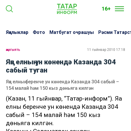
16+
Яңалыклар
Фото
Матбугат очрашуы
Рәсми Татарс
җәмгыять
11 гыйнвар 2010 17:18
Яңа елның ун көнендә Казанда 304
сабый туган
Яңа елның беренче ун көнендә Казанда 304 сабый –
154 малай һәм 150 кыз дөньяга килгән
(Казан, 11 гыйнвар, “Татар-информ”). Яңа
елның беренче ун көнендә Казанда 304
сабый – 154 малай һәм 150 кыз
дөньяга килгән.