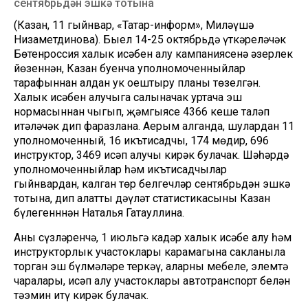
сентябрьдән эшкә тотына
(Казан, 11 гыйнвар, «Татар-информ», Миләүшә
Низаметдинова). Быел 14-25 октябрьдә үткәреләчәк
Бөтенроссия халык исәбен алу кампаниясенә әзерлек
йөзеннән, Казан буенча уполномоченныйлар
тарафыннан алдан ук оештыру планы төзелгән.
Халык исәбен алучыга салыначак уртача эш
нормасыннан чыгып, җәмгыясе 4366 кеше таләп
итәләчәк дип фаразлана. Аерым алганда, шулардан 11
уполномоченный, 16 икътисадчы, 174 мөдир, 696
инструктор, 3469 исәп алучы кирәк булачак. Шәһәрдә
уполномоченныйлар һәм икътисадчылар
гыйнвардан, калган төр белгечләр сентябрьдән эшкә
тотына, дип аңлатты дәүләт статистикасының Казан
бүлегенннән Наталья Гатауллина.
Аның сүзләренчә, 1 июльгә кадәр халык исәбе алу һәм
инструкторлык участоклары карамагына сакланыла
торган эш бүлмәләре теркәү, аларның мебеле, элемтә
чаралары, исәп алу участоклары автотранспорт белән
тәэмин итү кирәк булачак.