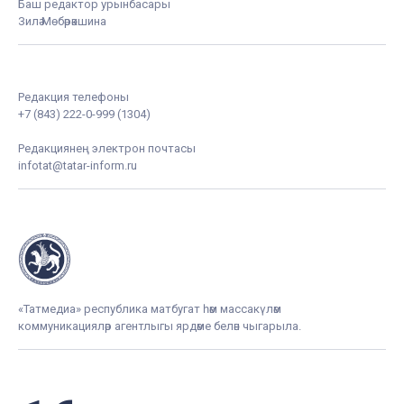
Баш редактор урынбасары
Зилә Мөбәрәкшина
Редакция телефоны
+7 (843) 222-0-999 (1304)
Редакциянең электрон почтасы
infotat@tatar-inform.ru
«Татмедиа» республика матбугат һәм массакүләм
коммуникацияләр агентлыгы ярдәме белән чыгарыла.