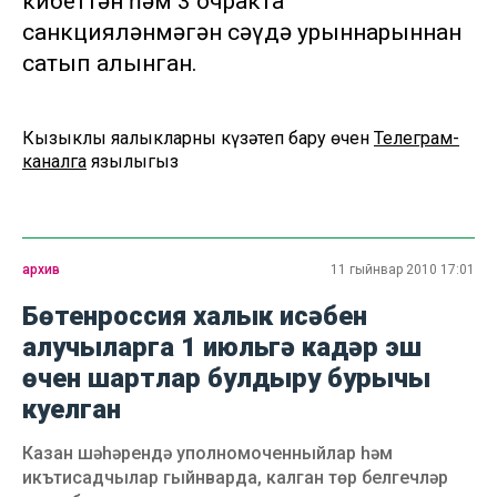
кибеттән һәм 3 очракта
санкцияләнмәгән сәүдә урыннарыннан
сатып алынган.
Кызыклы яңалыкларны күзәтеп бару өчен
Телеграм-
каналга
язылыгыз
архив
11 гыйнвар 2010 17:01
Бөтенроссия халык исәбен
алучыларга 1 июльгә кадәр эш
өчен шартлар булдыру бурычы
куелган
Казан шәһәрендә уполномоченныйлар һәм
икътисадчылар гыйнварда, калган төр белгечләр