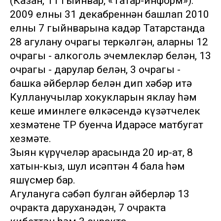
(Казан, 11 гыйнвар, «Татар-информ»).
2009 елның 31 декабреннән башлап 2010
елның 7 гыйнварына кадәр Татарстанда
28 агулану очрагы теркәлгән, аларның 12
очрагы - алкоголь эчемлекләр белән, 13
очрагы - дарулар белән, 3 очрагы -
башка әйберләр белән дип хәбәр итә
Кулланучылар хокукларын яклау һәм
кеше иминлеге өлкәсендә күзәтчелек
хезмәтенең ТР буенча Идарәсе матбугат
хезмәте.
Зыян күрүчеләр арасында 20 ир-ат, 8
хатын-кыз, шул исәптән 4 бала һәм
яшүсмер бар.
Агулануга сәбәп булган әйберләр 13
очракта даруханәдән, 7 очракта