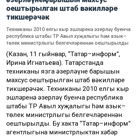
оештырылган штаб вәкилләре
тикшерәчәк
Техниканы 2010 елгы кыр эшләренә әзерләү буенча
республика штабы ТР Авыл хуҗалыгы һәм азык–
төлек министрлыгы белгечләреннән оештырылды
(Казан, 11 гыйнвар, “Татар–информ”,
Ирина Игнатьева). Татарстанда
техниканы язга әзерләүнең барышын
махсус оештырылган штаб вәкилләре
тикшерәчәк. Техниканы 2010 елгы кыр
эшләренә әзерләү буенча республика
штабы ТР Авыл хуҗалыгы һәм азык–
төлек министрлыгы белгечләреннән
оештырылды. Бу хакта “Татар–информ”
агентлыгына министрлыктан хәбәр