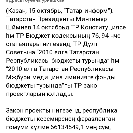
адресы буенча урнашкан
(Казан, 15 октябрь, “Татар-информ”).
Татарстан Президенты Минтимер
Шәймиев 14 октябрьдә ТР Конституциясе
һәм ТР Бюджет кодексының 76, 94 нче
статьялары нигезендә, ТР Дәүләт
Советына “2010 елга Татарстан
Республикасы бюджеты турында” һәм
“2010 елга Татарстан Республикасы
Мәҗбүри медицина иминияте фонды
бюджеты турында”гы ТР закон
проектларын юллады.
Закон проекты нигезендә, республика
бюджеты керемнәренең фаразланган
гомуми күләме 66134549,1 мең сум,