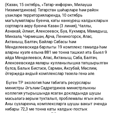
(Казан, 15 октябрь, «Татар-информ», Миләүшә
Низаметдинова). Татарстан шәһәрләре һәм район
үзәкләре территорияләрендә, 10 октябрь
мәгълүматлары буенча, каты көнкүреш калдыкларын
сортларга аеру буенча Казан (3 линия), Чаллы,
Азнакай, Әлмәт, Алексеевск, Буа, Кукмара, Мамадыш,
Минзәлә, Чирмешән, Арча, Лениногорск, Апас,
Актаныш, Балтач, Байлар Сабасы һәм
Менделеевскида барлыгы 19 комплекс гамәлдә һәм
аларның куәте елына 881 мең тонна тәшкил итә. Быел 9
айда Менделеевск, Апас, Актаныш, Саба, Балтач,
Алексеевскида яңалары кулланылышка тапшырылган
булса, Балык Бистәсе, Сарман, Аксубай, Мөслим,
Әгерҗедә андый комплекслар төзелә генә әле.
Бүген ТР экология һәм табигать ресурслары
министры Әгъләм Садретдинов министрлыкның
коллегия утырышында ясаган докладында шушы
мәсьәләгә аерым тукталып, проблемалы ягын ачты.
Аның сүзләренчә, комплексларга шушы вакыт эчендә
нибары 72,3 мең тонна каты калдык-постык