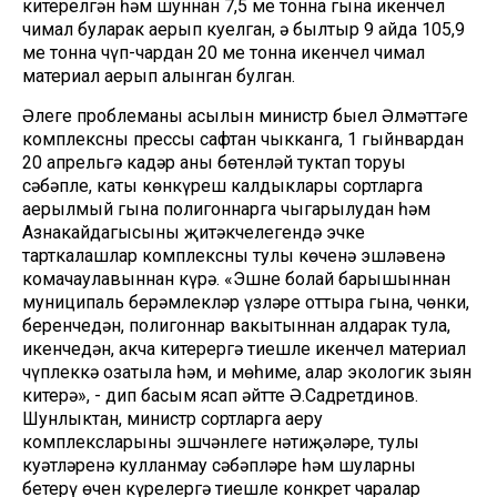
китерелгән һәм шуннан 7,5 мең тонна гына икенчел
чимал буларак аерып куелган, ә былтыр 9 айда 105,9
мең тонна чүп-чардан 20 мең тонна икенчел чимал
материал аерып алынган булган.
Әлеге проблеманың асылын министр быел Әлмәттәге
комплексның прессы сафтан чыкканга, 1 гыйнвардан
20 апрельгә кадәр аның бөтенләй туктап торуы
сәбәпле, каты көнкүреш калдыклары сортларга
аерылмый гына полигоннарга чыгарылудан һәм
Азнакайдагысының җитәкчелегендә эчке
тарткалашлар комплексның тулы көченә эшләвенә
комачаулавыннан күрә. «Эшнең болай барышыннан
муниципаль берәмлекләр үзләре оттыра гына, чөнки,
беренчедән, полигоннар вакытыннан алдарак тула,
икенчедән, акча китерергә тиешле икенчел материал
чүплеккә озатыла һәм, иң мөһиме, алар экологик зыян
китерә», - дип басым ясап әйтте Ә.Садретдинов.
Шунлыктан, министр сортларга аеру
комплексларының эшчәнлеге нәтиҗәләре, тулы
куәтләренә кулланмау сәбәпләре һәм шуларны
бетерү өчен күрелергә тиешле конкрет чаралар