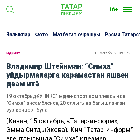
16+
Яңалыклар
Фото
Матбугат очрашуы
Рәсми Татарс
мәдәният
15 октябрь 2009 17:53
Владимир Штейнман: “Симха”
уйдырмаларга карамастан яшәвен
дәвам итә”
19 октябрьдә “УНИКС” мәдәни-спорт комплексында
“Симха” ансамбленең 20 еллыгына багышланган
зур концерт була
(Казан, 15 октябрь, «Татар-информ»,
Эмма Ситдыйкова). Кичә “Татар-информ”
агентлыгында “Симха” клезмер