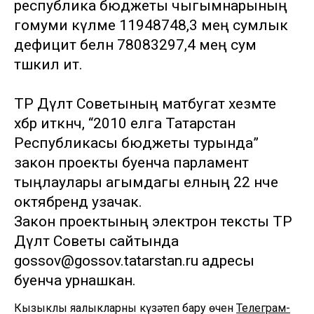
республика бюджеты чыгымнарының
гомуми күләме 11948748,3 мең сумлык
дефицит белән 78083297,4 мең сум
тәшкил итә.
ТР Дәүләт Советының матбугат хезмәте
хәбәр иткәнчә, “2010 елга Татарстан
Республикасы бюджеты турында”
закон проекты буенча парламент
тыңлаулары агымдагы елның 22 нче
октябрендә узачак.
Закон проектының электрон тексты ТР
Дәүләт Советы сайтында
gossov@gossov.tatarstan.ru адресы
буенча урнашкан.
Кызыклы яңалыкларны күзәтеп бару өчен
Телеграм-