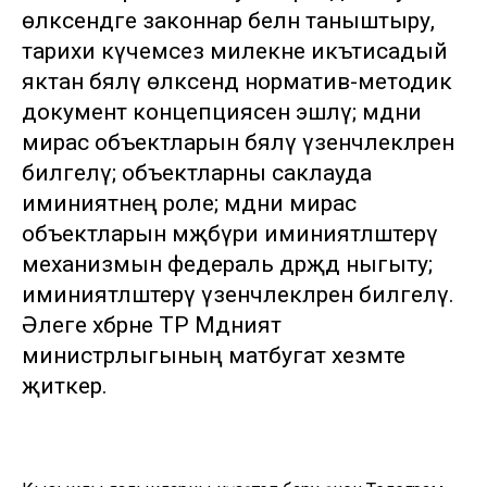
өлкәсендәге законнар белән таныштыру,
тарихи күчемсез милекне икътисадый
яктан бәяләү өлкәсендә норматив-методик
документ концепциясен эшләү; мәдәни
мирас объектларын бәяләү үзенчәлекләрен
билгеләү; объектларны саклауда
иминиятнең роле; мәдәни мирас
объектларын мәҗбүри иминиятләштерү
механизмын федераль дәрәҗәдә ныгыту;
иминиятләштерү үзенчәлекләрен билгеләү.
Әлеге хәбәрне ТР Мәдәният
министрлыгының матбугат хезмәте
җиткерә.