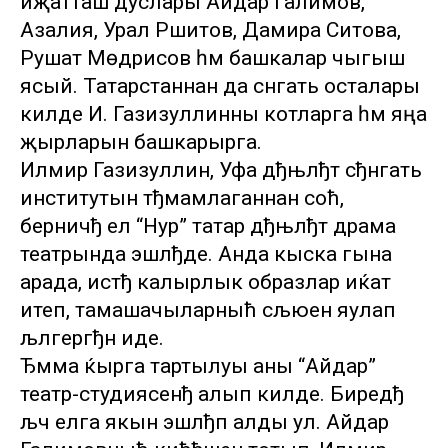
иҗатташ дуслары Айдар Галимов,
Азалия, Урал Рәшитов, Дамира Сәитова,
Рушат Мөдәрисов һәм башкалар чыгыш
ясый. Татарстаннан да сәнгать осталары
килде И. Газизуллинны котларга һәм яңа
җырларын башкарырга.
Илмир Газизуллин, Уфа дђњлђт сђнгать
институтын тђмамлаганнан соћ,
берничђ ел “Нур” татар дђњлђт драма
театрында эшлђде. Анда кыска гына
арада, истђ калырлык образлар иќат
итеп, тамашачыларныћ сљюен яулап
љлгергђн иде.
Ђмма ќырга тартылуы аны “Айдар”
театр-студиясенђ алып килде. Биредђ
љч елга якын эшлђп алды ул. Айдар