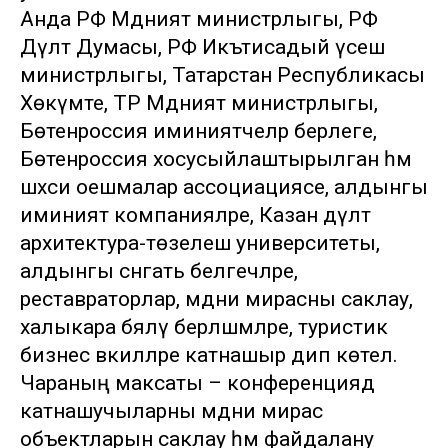
Анда РФ Мәдәният министрлыгы, РФ
Дәүләт Думасы, РФ Икътисадый үсеш
министрлыгы, Татарстан Республикасы
Хөкүмәте, ТР Мәдәният министрлыгы,
Бөтенроссия иминиятчеләр берлеге,
Бөтенроссия хосусыйлаштырылган һәм
шәхси оешмалар ассоциациясе, алдынгы
иминият компанияләре, Казан дәүләт
архитектура-төзелеш университеты,
алдынгы сәнгать белгечләре,
реставраторлар, мәдәни мирасны саклау,
халыкара бәяләү берләшмәләре, туристик
бизнес вәкилләре катнашыр дип көтелә.
Чараның максаты – конференциядә
катнашучыларны мәдәни мирас
объектларын саклау һәм файдалану