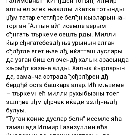
Галимовныћ кићђшен тотып, Илмир
алты ел элек њзаллы иќатка тотынды
џђм татар егетлђре белђн кызларыннан
торган “Алтын ай” исемле аерым
сђнгать тљркеме оештырды. Милли
ќыр сђнгатебездђ њз урынын алган
сђлђтле егет њзе дђ, иќатташ дуслары
да узган биш ел эчендђ халык арасында
хљрмђт казана алды. Халык ќырларын
да, заманча эстрада ђсђрлђрен дђ
бердђй оста башкара алар. Ић мљџиме
– тљркемнећ милли рухыбызны тоеп
эшлђве џђм џђрчак иќади эзлђнњдђ
булуы.
“Туган көнне дуслар белән” исемле яћа
тамашада Илмир Газизуллин яћа