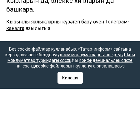
ќырларын да, элекке хитларын да
башкара.
Кызыклы яңалыкларны күзәтеп бару өчен
Телеграм-
каналга
язылыгыз
Без cookie-файллар кулланабыз. «Татар-информ» сайтына
кергәндә сез әлеге белдерүгә,
шәхси мәгълүматларны эшкәртүгә
,
Шәхси
мәгълүматлар турындагы сәясәткә
һәм
Конфиденциальлек сәясәте
нигезендә cookie файлларын куллануга ризалашасыз
Килешү
«Татар-информ» мәгълүмат агентлыгы баш редакторы
Ринат Вагыйз улы Билалов
420066, Татарстан Республикасы, Казан, Декабристлар ур., 2нче
йорт.
«ТАТМЕДИА» акционерлык җәмгыяте