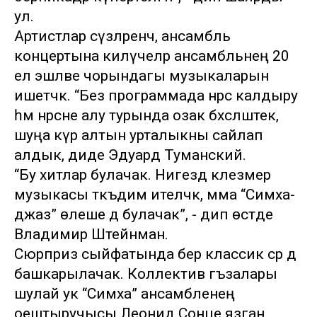
ул.
Артистлар сүзләренчә, ансамбль
концертына килүчеләр ансамбльнең 20
ел эшләве чорындагы музыкаларын
ишетәчәк. “Без программада нәрсә калдыру
һәм нәрсәне алу турында озак бәхәсләштек,
шуңа күрә алтын урталыкны сайлап
алдык, диде Эдуард Туманский.
“Бу хитлар булачак. Нигездә клезмер
музыкасы тәкъдим ителәчәк, әмма “Симха-
джаз” өлеше дә булачак”, - дип өстәде
Владимир Штейнман.
Сюрприз сыйфатында бер классик әсәр дә
башкарылачак. Коллектив әгъзалары
шулай ук “Симха” ансамбленең
оештыручысы Леонид Сонце язган