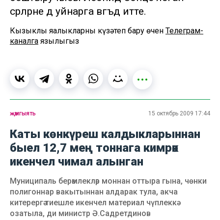
әсәрләрне дә уйнарга вәгъдә итте.
Кызыклы яңалыкларны күзәтеп бару өчен
Телеграм-
каналга
язылыгыз
җәмгыять
15 октябрь 2009 17:44
Каты көнкүреш калдыкларыннан
быел 12,7 мең тоннага кимрәк
икенчел чимал алынган
Муниципаль берәмлекләр моннан оттыра гына, чөнки
полигоннар вакытыннан алдарак тула, акча
китерергә тиешле икенчел материал чүплеккә
озатыла, ди министр Ә.Садретдинов