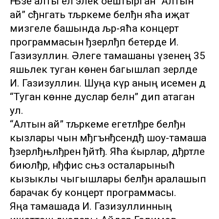
Њзе алты ел элек оештырган “Алтын
ай” сђнгать тљркеме белђн яћа иҗат
мизгеле башында љр-яћа концерт
программасын ђзерлђп бетерде И.
Газизуллин. Әлеге тамашаны үзенең 35
яшьлек туган көненә багышлап әзерләде
И. Газизуллин. Шуңа күрә аның исемен дә
“Туган көнне дуслар белән” дип атаган
ул.
“Алтын ай” тљркеме егетлђре белђн
кызлары чын мђгънђсендђ шоу-тамаша
ђзерлђњлђрен ђйтђ. Яћа ќырлар, дђртле
биюлђр, нђфис сњз осталарыныћ
кызыклы чыгышлары белђн аралашып
барачак бу концерт программасы.
Яңа тамашада И. Газизуллинның