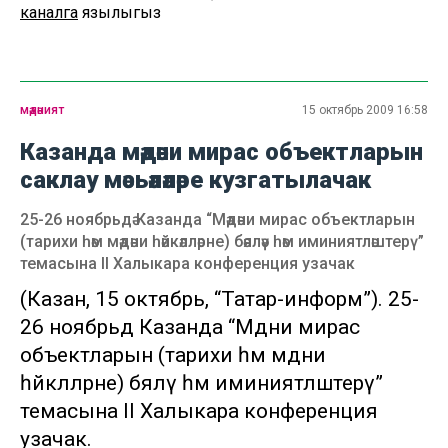
каналга
язылыгыз
мәдәният
15 октябрь 2009 16:58
Казанда мәдәни мирас объектларын
саклау мәсьәләләре кузгатылачак
25-26 ноябрьдә Казанда “Мәдәни мирас объектларын
(тарихи һәм мәдәни һәйкәлләрне) бәяләү һәм иминиятләштерү”
темасына II Халыкара конференция узачак
(Казан, 15 октябрь, “Татар-информ”). 25-
26 ноябрьдә Казанда “Мәдәни мирас
объектларын (тарихи һәм мәдәни
һәйкәлләрне) бәяләү һәм иминиятләштерү”
темасына II Халыкара конференция
узачак.