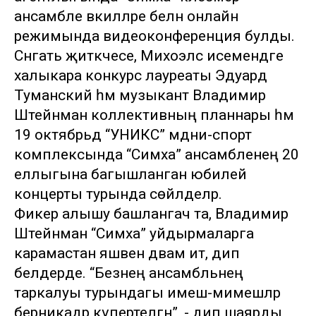
ансамбле вәкилләре белән онлайн
режимында видеоконференция булды.
Сәнгать җитәкчесе, Михоэлс исемендәге
халыкара конкурс лауреаты Эдуард
Туманский һәм музыкант Владимир
Штейнман коллективның планнары һәм
19 октябрьдә “УНИКС” мәдәни-спорт
комплексында “Симха” ансамбленең 20
еллыгына багышланган юбилей
концерты турында сөйләделәр.
Фикер алышу башлангач та, Владимир
Штейнман “Симха” уйдырмаларга
карамастан яшәвен дәвам итә, дип
белдерде. “Безнең ансамбльнең
таркалуы турындагы имеш-мимешләр
берникадәр күпертелгән”, - дип шаярды