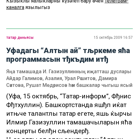
Кызыклы яңалыкларны күзәтеп бару өчен
Телеграм-
каналга
язылыгыз
татар дөньясы
15 октябрь 2009 16:57
Уфадагы “Алтын ай” тљркеме яћа
программасын тђкъдим итђ
Яңа тамашада И. Газизуллинның иҗатташ дуслары
Айдар Галимов, Азалия, Урал Рәшитов, Дамира
Сәитова, Рушат Мөдәрисов һәм башкалар чыгыш ясый
(Уфа, 15 октябрь, “Татар-информ”, Фђнис
Фђтхуллин). Башкортстанда яшђп иќат
итњче талантлы татар егете, яшь ќырчы
Илмир Газизуллин тамашачыларын яћа
концерты белђн сљендерђ.