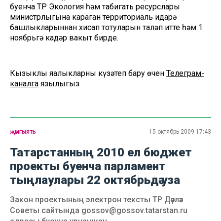
буенча ТР Экология һәм табигать ресурслары
министрлыгына караган территориаль идарә
башлыкларыннан хисап тотуларын таләп итте һәм 1
ноябрьгә кадәр вакыт бирде.
Кызыклы яңалыкларны күзәтеп бару өчен
Телеграм-
каналга
язылыгыз
җәмгыять
15 октябрь 2009 17:43
Татарстанның 2010 ел бюджет
проекты буенча парламент
тыңлаулары 22 октябрьдә уза
Закон проектының электрон тексты ТР Дәүләт
Советы сайтында gossov@gossov.tatarstan.ru