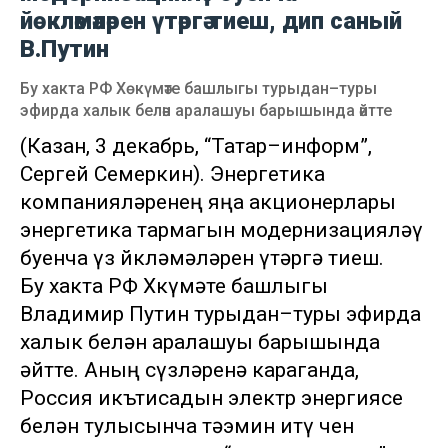
йөкләмәләрен үтәргә тиеш, дип саный
В.Путин
Бу хакта РФ Хөкүмәте башлыгы турыдан–туры
эфирда халык белән аралашуы барышында әйтте
(Казан, 3 декабрь, “Татар–информ”,
Сергей Семеркин). Энергетика
компанияләренең яңа акционерлары
энергетика тармагын модернизацияләү
буенча үз йөкләмәләрен үтәргә тиеш.
Бу хакта РФ Хөкүмәте башлыгы
Владимир Путин турыдан–туры эфирда
халык белән аралашуы барышында
әйтте. Аның сүзләренә караганда,
Россия икътисадын электр энергиясе
белән тулысынча тәэмин итү өчен