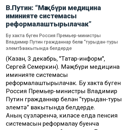
В.Путин: “Мәҗбүри медицина
иминияте системасы
реформалаштырылачак”
Бу хакта бүген Россия Премьер-министры
Владимир Путин гражданнар белән “турыдан-туры
элемтә” вакытында белдерде
(Казан, 3 декабрь, "Татар-информ",
Сергей Семеркин). Мәҗбүри медицина
иминияте системасы
реформалаштырылачак. Бу хакта бүген
Россия Премьер-министры Владимир
Путин гражданнар белән “турыдан-туры
элемтә” вакытында белдерде.
Аның сүзләренчә, киләсе елда пенсия
системасын реформалау буенча