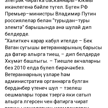
элегрәк чиратка басканнары–юкмы
икәнлегенә бәйле түгел. Бүген РФ
Премьер–министры Владимир Путин
россиялеләр белән “турыдан–туры
элемтә” барышында әнә шулай дип
белдерде.
“Хәлиткеч карар кабул ителде – Бөек
Ватан сугышы ветераннарының барысы
да фатир алырга тиеш, – дип белдерде
Хөкүмәт башлыгы. – Тиешле акчаларны
без 2010 елда бүлеп бирәчәкбез.
Ветераннарның үзләре һәм
административ органнарга булган
бердәнбер үтенеч шул – төзелеш
оешмалары торак төзергә яки сатып
алырга өлгерсен өчен фатирга чират