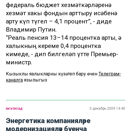
федераль бюджет хезмәткәрләренә
хезмәт хакы фондын арттыру исәбенә
арту күп түгел – 4,1 процент”, - диде
Владимир Путин.
“Реаль пенсия 13–14 процентка арты, ә
халыкның кереме 0,4 процентка
кимеде, - дип билгеләп үтте Премьер-
министр.
Кызыклы яңалыкларны күзәтеп бару өчен
Телеграм-
каналга
язылыгыз
икътисад
3 декабрь 2009 14:40
Энергетика компанияләре
модернизацияләү буенча