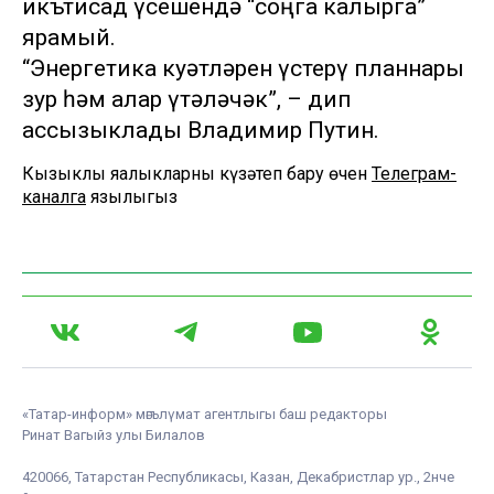
икътисад үсешендә “соңга калырга”
ярамый.
“Энергетика куәтләрен үстерү планнары
зур һәм алар үтәләчәк”, – дип
ассызыклады Владимир Путин.
Кызыклы яңалыкларны күзәтеп бару өчен
Телеграм-
каналга
язылыгыз
«Татар-информ» мәгълүмат агентлыгы баш редакторы
Ринат Вагыйз улы Билалов
420066, Татарстан Республикасы, Казан, Декабристлар ур., 2нче