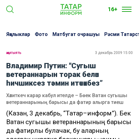
16+
Яңалыклар
Фото
Матбугат очрашуы
Рәсми Татарс
җәмгыять
3 декабрь 2009 15:00
Владимир Путин: "Сугыш
ветераннарын торак белән
һичшиксез тәэмин итәчәкбез”
Хәлиткеч карар кабул ителде – Бөек Ватан сугышы
ветераннарының барысы да фатир алырга тиеш
(Казан, 3 декабрь, “Татар–информ”). Бөек
Ватан сугышы ветераннарының барысы
да фатирлы булачак, бу аларның