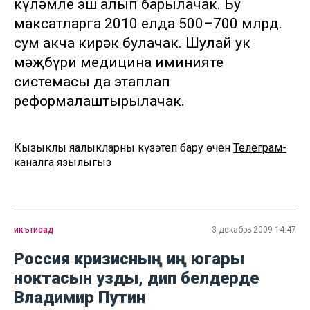
күләмле эш алып барылачак. Бу
максатларга 2010 елда 500–700 млрд.
сум акча кирәк булачак. Шулай ук
мәҗбүри медицина иминияте
системасы да этаплап
реформалаштырылачак.
Кызыклы яңалыкларны күзәтеп бару өчен
Телеграм-
каналга
язылыгыз
икътисад
3 декабрь 2009 14:47
Россия кризисның иң югары
ноктасын узды, дип белдерде
Владимир Путин