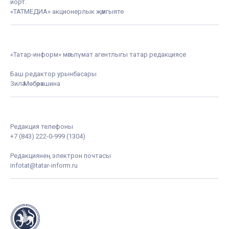
йорт.
«ТАТМЕДИА» акционерлык җәмгыяте
«Татар-информ» мәгълүмат агентлыгы татар редакциясе
Баш редактор урынбасары
Зилә Мөбәрәкшина
Редакция телефоны
+7 (843) 222-0-999 (1304)
Редакциянең электрон почтасы
infotat@tatar-inform.ru