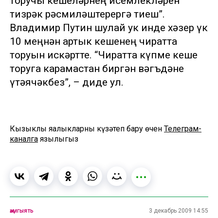
торучы кешеләрнең исемлекләрен
тизрәк рәсмиләштерергә тиеш”.
Владимир Путин шулай ук инде хәзер үк
10 меңнән артык кешенең чиратта
торуын искәртте. “Чиратта күпме кеше
торуга карамастан биргән вәгъдәне
үтәячәкбез”, – диде ул.
Кызыклы яңалыкларны күзәтеп бару өчен
Телеграм-
каналга
язылыгыз
җәмгыять
3 декабрь 2009 14:55