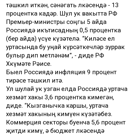
тәшкил иткән, сәнәгать өлкәсендә - 13
процентка кадәр. Шул ук вакытта РФ
Премьер-министры соңгы 5 айда
Россиядә икътисадның 0,5 процентка
(бер айда) үсүе күзәтелә. “Киләсе ел
уртасында бу уңай күрсәткечләр зуррак
булыр дип өметләнәм”, - диде РФ
Хөкүмәте Рәисе.
Быел Россиядә инфляция 9 процент
тирәсе тәшкил итә.
Ул шулай ук узган елда Россиядә уртача
хезмәт хакы 3,6 процентка кимегән,
диде. “Кызганычка каршы, уртача
хезмәт хакының кимүен күзәтәбез.
Коммерция секторы буенча 5,6 процент
җитди кимү, ә бюджет өлкәсендә