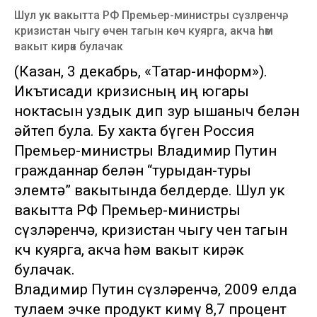
Шул ук вакытта РФ Премьер-министры сүзләренчә,
кризистан чыгу өчен тагын көч куярга, акча һәм
вакыт кирәк булачак
(Казан, 3 декабрь, «Татар-информ»).
Икътисади кризисның иң югары
ноктасын уздык дип зур ышаныч белән
әйтеп була. Бу хакта бүген Россия
Премьер-министры Владимир Путин
гражданнар белән “турыдан-туры
элемтә” вакытында белдерде. Шул ук
вакытта РФ Премьер-министры
сүзләренчә, кризистан чыгу өчен тагын
көч куярга, акча һәм вакыт кирәк
булачак.
Владимир Путин сүзләренчә, 2009 елда
тулаем эчке продукт кимү 8,7 процент