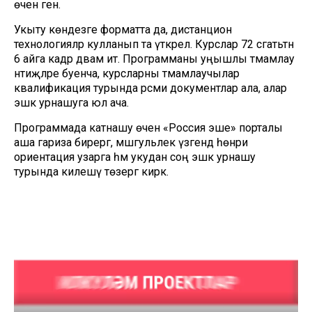
өчен генә.
Укыту көндезге форматта да, дистанцион
технологияләр кулланып та үткәрелә. Курслар 72 сәгатьтән
6 айга кадәр дәвам итә. Программаны уңышлы тәмамлау
нәтиҗәләре буенча, курсларны тәмамлаучылар
квалификация турында рәсми документлар ала, алар
эшкә урнашуга юл ача.
Программада катнашу өчен «Россия эше» порталы
аша гариза бирергә, мәшгульлек үзәгендә һөнәри
ориентация узарга һәм укудан соң эшкә урнашу
турында килешү төзергә кирәк.