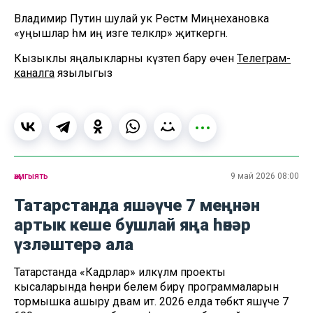
Владимир Путин шулай ук Рөстәм Миңнехановка
«уңышлар һәм иң изге теләкләр» җиткергән.
Кызыклы яңалыкларны күзәтеп бару өчен
Телеграм-
каналга
язылыгыз
җәмгыять
9 май 2026 08:00
Татарстанда яшәүче 7 меңнән
артык кеше бушлай яңа һөнәр
үзләштерә ала
Татарстанда «Кадрлар» илкүләм проекты
кысаларында һөнәри белем бирү программаларын
тормышка ашыру дәвам итә. 2026 елда төбәктә яшәүче 7