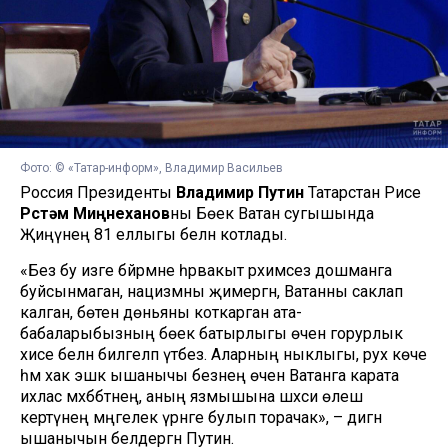
Фото: © «Татар-информ», Владимир Васильев
Россия Президенты
Владимир Путин
Татарстан Рәисе
Рөстәм Миңнеханов
ны Бөек Ватан сугышында
Җиңүнең 81 еллыгы белән котлады.
«Без бу изге бәйрәмне һәрвакыт рәхимсез дошманга
буйсынмаган, нацизмны җимергән, Ватанны саклап
калган, бөтен дөньяны коткарган ата-
бабаларыбызның бөек батырлыгы өчен горурлык
хисе белән билгеләп үтәбез. Аларның ныклыгы, рух көче
һәм хак эшкә ышанычы безнең өчен Ватанга карата
ихлас мәхәббәтнең, аның язмышына шәхси өлеш
кертүнең мәңгелек үрнәге булып торачак», – дигән
ышанычын белдергән Путин.