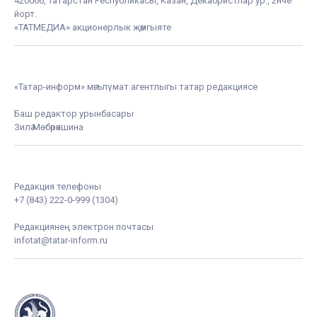
420066, Татарстан Республикасы, Казан, Декабристлар ур., 2нче
йорт.
«ТАТМЕДИА» акционерлык җәмгыяте
«Татар-информ» мәгълүмат агентлыгы татар редакциясе
Баш редактор урынбасары
Зилә Мөбәрәкшина
Редакция телефоны
+7 (843) 222-0-999 (1304)
Редакциянең электрон почтасы
infotat@tatar-inform.ru