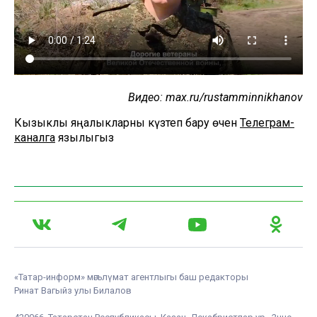
Видео: max.ru/rustamminnikhanov
Кызыклы яңалыкларны күзәтеп бару өчен
Телеграм-
каналга
язылыгыз
«Татар-информ» мәгълүмат агентлыгы баш редакторы
Ринат Вагыйз улы Билалов