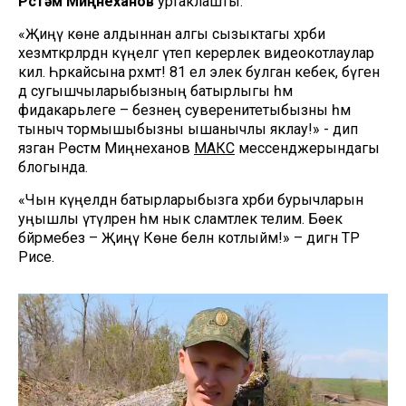
Рөстәм Миңнеханов
уртаклашты.
«Җиңү көне алдыннан алгы сызыктагы хәрби
хезмәткәрләрдән күңелгә үтеп керерлек видеокотлаулар
килә. Һәркайсына рәхмәт! 81 ел элек булган кебек, бүген
дә сугышчыларыбызның батырлыгы һәм
фидакарьлеге – безнең суверенитетыбызны һәм
тыныч тормышыбызны ышанычлы яклау!» - дип
язган Рөстәм Миңнеханов
МАКС
мессенджерындагы
блогында.
«Чын күңелдән батырларыбызга хәрби бурычларын
уңышлы үтәүләрен һәм нык сәламәтлек телим. Бөек
бәйрәмебез – Җиңү Көне белән котлыйм!» – дигән ТР
Рәисе.