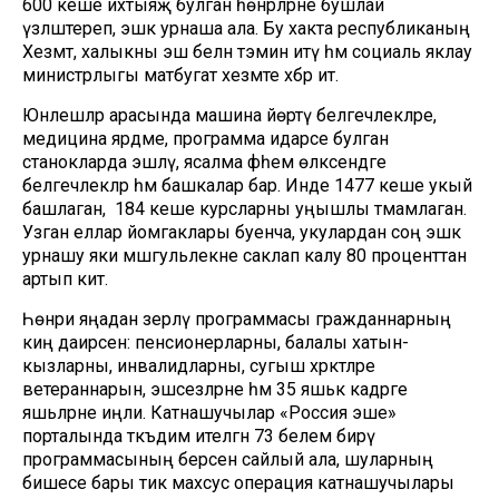
600 кеше ихтыяҗ булган һөнәрләрне бушлай
үзләштереп, эшкә урнаша ала. Бу хакта республиканың
Хезмәт, халыкны эш белән тәэмин итү һәм социаль яклау
министрлыгы матбугат хезмәте хәбәр итә.
Юнәлешләр арасында машина йөртү белгечлекләре,
медицина ярдәме, программа идарәсе булган
станокларда эшләү, ясалма фәһем өлкәсендәге
белгечлекләр һәм башкалар бар. Инде 1477 кеше укый
башлаган, ә 184 кеше курсларны уңышлы тәмамлаган.
Узган еллар йомгаклары буенча, укулардан соң эшкә
урнашу яки мәшгульлекне саклап калу 80 проценттан
артып китә.
Һөнәри яңадан әзерләү программасы гражданнарның
киң даирәсен: пенсионерларны, балалы хатын-
кызларны, инвалидларны, сугыш хәрәкәтләре
ветераннарын, эшсезләрне һәм 35 яшькә кадәрге
яшьләрне иңли. Катнашучылар «Россия эше»
порталында тәкъдим ителгән 73 белем бирү
программасының берсен сайлый ала, шуларның
бишесе бары тик махсус операция катнашучылары