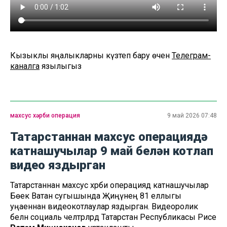
Кызыклы яңалыкларны күзәтеп бару өчен
Телеграм-
каналга
язылыгыз
махсус хәрби операция
9 май 2026 07:48
Татарстаннан махсус операциядә
катнашучылар 9 май белән котлап
видео яздырган
Татарстаннан махсус хәрби операциядә катнашучылар
Бөек Ватан сугышында Җиңүнең 81 еллыгы
уңаеннан видеокотлаулар яздырган. Видеоролик
белән социаль челтәрләрдә Татарстан Республикасы Рәисе