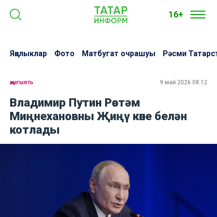
16+
Яңалыклар
Фото
Матбугат очрашуы
Рәсми Татарс
җәмгыять
9 май 2026 08:12
Владимир Путин Рөстәм
Миңнехановны Җиңү көне белән
котлады