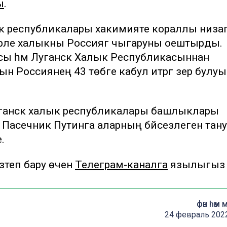
ы
.
ык республикалары хакимияте кораллы низа
рле халыкны Россиягә чыгаруны оештырды.
ы һәм Луганск Халык Республикасыннан
н Россиянең 43 төбәге кабул итәргә әзер булуы
Луганск халык республикалары башлыклары
Пасечник Путинга аларның бәйсезлеген тану
.
теп бару өчен
Телеграм-каналга
язылыгыз
фән һәм 
24 февраль 2022