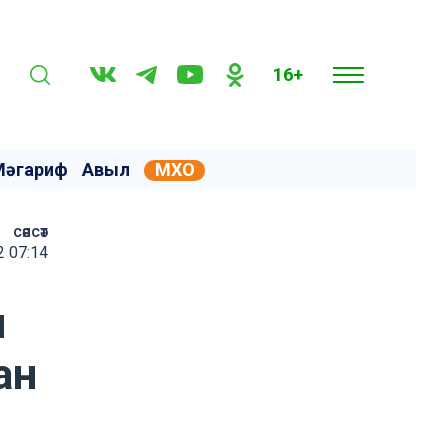
16+
Мәгариф
Авыл
МХО
сәясәт
 07:14
и
ан