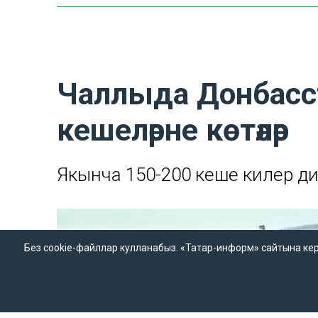
Чаллыда Донбасст
кешеләрне көтәләр
Якынча 150-200 кеше килер ди
Без cookie-файллар кулланабыз. «Татар-информ» сайтына кергән