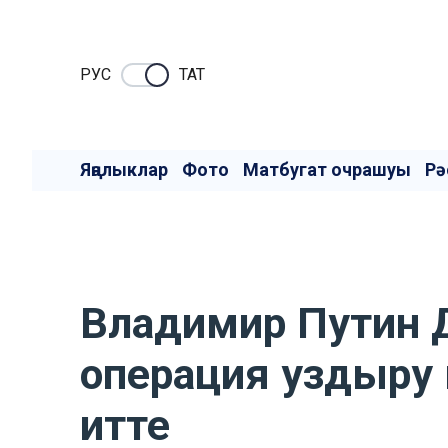
РУC
ТАТ
Яңалыклар
Фото
Матбугат очрашуы
Рә
Владимир Путин Д
операция уздыру
итте