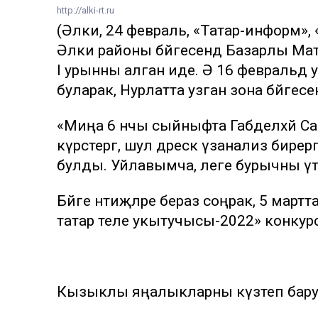
http://alki-rt.ru
(Әлки, 24 февраль, «Татар-информ», 
Әлки районы бәйгесендә Базарлы Мат
I урынны алган иде. Ә 16 февральдә
буларак, Нурлатта узган зона бәйгесе
«Миңа 6 нчы сыйныфта Габделхәй Саб
күрсәтергә, шул дәрескә үзанализ бирер
булды. Уйлавымча, әлеге бурычны үт
Бәйге нәтиҗәләре бераз соңрак, 5 мар
татар теле укытучысы-2022» конку
Кызыклы яңалыкларны күзәтеп бар