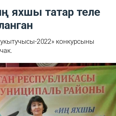
ң яхшы татар теле
ланган
е укытучысы-2022» конкурсының
чак.