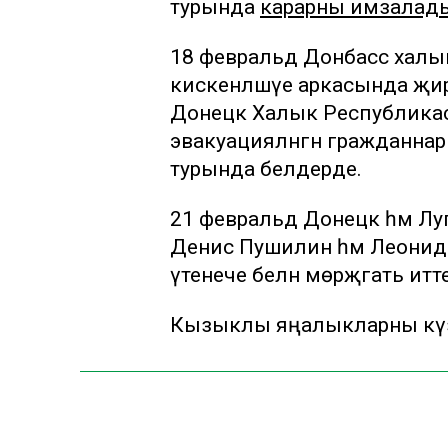
турында
карарны имзалад
18 февральдә Донбасс хал
кискенләшүе аркасында җи
Донецк Халык Республикас
эвакуацияләнгән гражданнары
турында белдерде.
21 февральдә Донецк һәм 
Денис Пушилин һәм Леонид 
үтенече белән мөрәҗәгать итте
Кызыклы яңалыкларны күзә