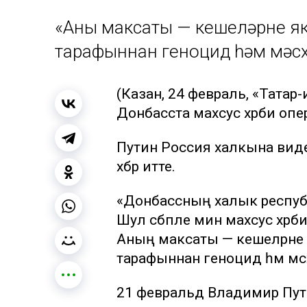
«Аның максаты — кешеләрне я
тарафыннан геноцид һәм мәсхә
(Казан, 24 февраль, «Тата
Донбасста махсус хәрби опе
Путин Россия халкына видео
хәбәр итте.
«Донбассның халык республ
Шул сәбәпле мин махсус хәр
Аның максаты — кешеләрне 
тарафыннан геноцид һәм мәсхә
21 февральдә Владимир Пут