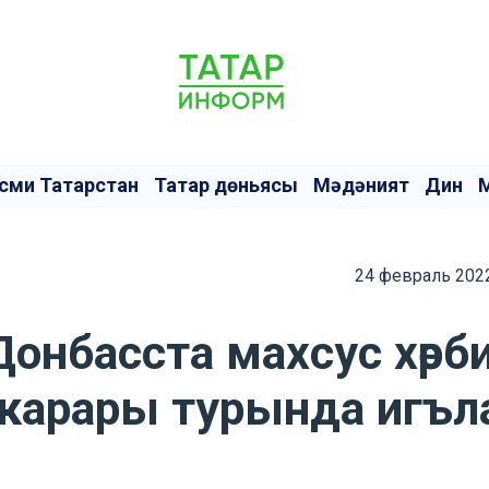
сми Татарстан
Татар дөньясы
Мәдәният
Дин
24 февраль 2022
онбасста махсус хәрб
 карары турында игъл