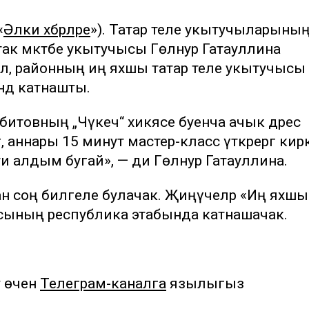
«
Әлки хәбәрләре
»). Татар теле укытучыларыны
ак мәктәбе укытучысы Гөлнур Гатауллина
 ул, районның иң яхшы татар теле укытучысы
ндә катнашты.
итовның „Чүкеч“ хикәясе буенча ачык дәрес
гә, аннары 15 минут мастер-класс үткәрергә кирә
и алдым бугай», — ди Гөлнур Гатауллина.
ттан соң билгеле булачак. Җиңүчеләр «Иң яхшы
рсының республика этабында катнашачак.
у өчен
Телеграм-каналга
язылыгыз