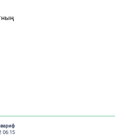
гның
мәгариф
 06:15