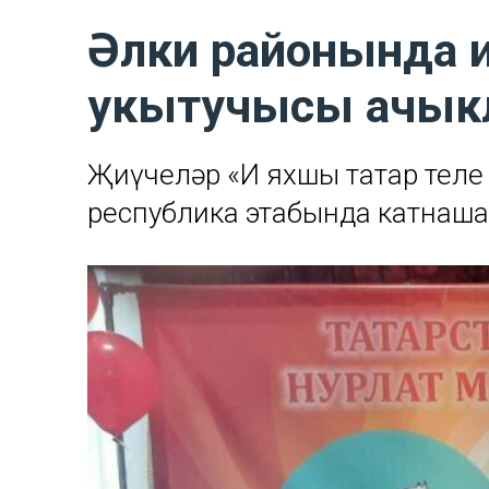
Әлки районында и
укытучысы ачык
Җиңүчеләр «Иң яхшы татар тел
республика этабында катнаша