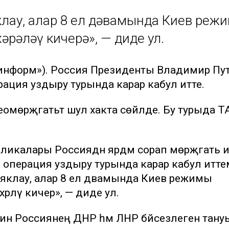
клау, алар 8 ел дәвамында Киев реж
рәләү кичерә», — диде ул.
р-информ»). Россия Президенты Владимир Пу
рация уздыру турында карар кабул итте.
мөрәҗәгатьтә шул хакта сөйләде. Бу турыда Т
икалары Россиядән ярдәм сорап мөрәҗәгать и
би операция уздыру турында карар кабул итте
яклау, алар 8 ел дәвамында Киев режимы
рәләү кичерә», — диде ул.
ин Россиянең ДНР һәм ЛНР бәйсезлеген тану