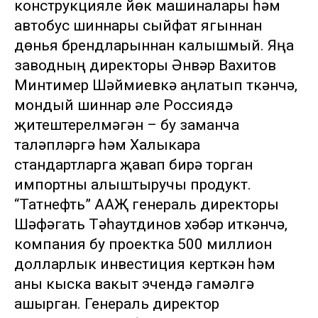
конструкцияле йөк машиналары һәм
автобус шиннары сыйфат ягыннан
дөнья брендларыннан калышмый. Яңа
заводның директоры Әнвәр Вахитов
Минтимер Шәймиевкә аңлатып үткәнчә,
мондый шиннар әле Россиядә
җитештерелмәгән – бу заманча
таләпләргә һәм Халыкара
стандартларга җавап бирә торган
импортны алыштыручы продукт.
“Татнефть” ААҖ генераль директоры
Шәфәгать Тәһаутдинов хәбәр иткәнчә,
компания бу проектка 500 миллион
долларлык инвестиция керткән һәм
аны кыска вакыт эчендә гамәлгә
ашырган. Генераль директор