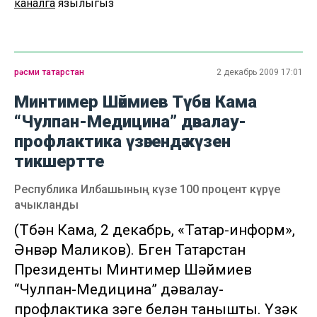
каналга
язылыгыз
рәсми татарстан
2 декабрь 2009 17:01
Минтимер Шәймиев Түбән Кама
“Чулпан-Медицина” дәвалау-
профлактика үзәгендә күзен
тикшертте
Республика Илбашының күзе 100 процент күрүе
ачыкланды
(Түбән Кама, 2 декабрь, «Татар-информ»,
Әнвәр Маликов). Бүген Татарстан
Президенты Минтимер Шәймиев
“Чулпан-Медицина” дәвалау-
профлактика үзәге белән танышты. Үзәк