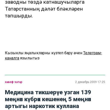
заводны төзүдә катнашучыларга
Татарстанның дәүләт бүләкләрен
тапшырды.
Кызыклы яңалыкларны күзәтеп бару өчен
Телеграм-
каналга
язылыгыз
хәвеф-хәтәр
2 декабрь 2009 17:25
Медицина тикшерүе узган 139
меңнән күбрәк кешенең 5 меңнән
артыгы наркотик куллана