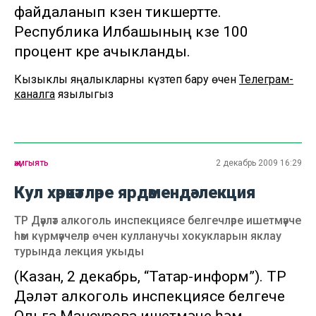
файдаланып күзен тикшертте.
Республика Илбашының күзе 100
процент күрүе ачыкланды.
Кызыклы яңалыкларны күзәтеп бару өчен
Телеграм-
каналга
язылыгыз
җәмгыять
2 декабрь 2009 16:29
Кул хәрәкәтләре ярдәмендә-лекция
ТР Дәүләт алкоголь инспекциясе белгечләре ишетмәүче
һәм күрмәүчеләр өчен кулланучы хокукларын яклау
турында лекция укыды
(Казан, 2 декабрь, “Татар-информ”). ТР
Дәүләт алкоголь инспекциясе белгече