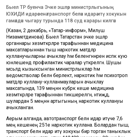
Быел ТР буенча Эчке эшләр министрлыгының
ЮХИДИ идарәсенә транспорт белән идарә итү хокукын
гамәлдән чыгару турында 118 суд карары килгән
(Казан, 2 декабрь, «Татар-информ», Миләүшә
Низаметдинова). Быел Татарстан эчке эшләр
органнары хезмәткәрләре тарафыннан медицина
максатларыннан тыш наркотик матдәләр
кулланучыларны ачыклау һәм беленгәннәрен исәпкә кую
юнәлешендә профилактик чаралар үткәрелгән. Шушы
мәсьәләдә кызыксынган министрлыклар һәм
ведомстволар белән берлектә, наркотик һәм психотроп
матдәләр куллану-кулланмауларын ачыклау
максатында, 139 меңнән күбрәк кеше медицина
хезмәткәрләре тарафыннан тикшерелгән, нәтиҗәдә,
шулардан 5 меңнән артыгының наркотик куллануы
ачыкланган.
Аерым алганда, автотранспорт белән идарә итүче 7,6
мең кешенең 251е наркотик куллана. Болардан тыш,
транспорт белән идарә итү хокукы бирә торган таныклык