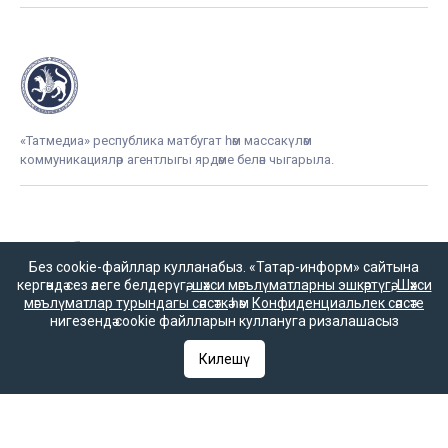
«Татмедиа» республика матбугат һәм массакүләм
коммуникацияләр агентлыгы ярдәме белән чыгарыла.
16+
Без cookie-файллар кулланабыз. «Татар-информ» сайтына
кергәндә сез әлеге белдерүгә,
шәхси мәгълүматларны эшкәртүгә
,
Шәхси
мәгълүматлар турындагы сәясәткә
һәм
Конфиденциальлек сәясәте
Әлеге ресурста
нигезендә cookie файлларын куллануга ризалашасыз
16+ категорияләренә
керүче мәгълүмат
Килешү
булырга мөмкин.