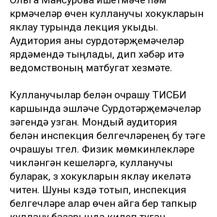
Ольга Мансурова ишетмәүче һәм
күрмәүчеләр өчен кулланучы хокукларын
яклау турында лекция укыды.
Аудитория аны сурдотәрҗемәчеләр
ярдәмендә тыңлады, дип хәбәр итә
ведомствоның матбугат хезмәте.
Кулланучылар белән очрашу ТИСБИ
каршында эшләүче Сурдотәрҗемәчеләр
үзәгендә узган. Мондый аудитория
белән инспекция белгечләренең бу тәүге
очрашуы түгел. Физик мөмкинлекләре
чикләнгән кешеләргә, кулланучы
буларак, үз хокукларын яклау икеләтә
читен. Шуны күздә тотып, инспекция
белгечләре алар өчен айга бер тапкыр