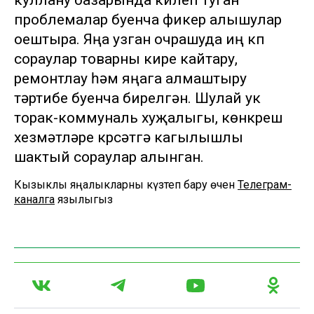
куллану базарында килеп туган
проблемалар буенча фикер алышулар
оештыра. Яңа узган очрашуда иң күп
сораулар товарны кире кайтару,
ремонтлау һәм яңага алмаштыру
тәртибе буенча бирелгән. Шулай ук
торак-коммуналь хуҗалыгы, көнкүреш
хезмәтләре күрсәтүгә кагылышлы
шактый сораулар алынган.
Кызыклы яңалыкларны күзәтеп бару өчен
Телеграм-
каналга
язылыгыз