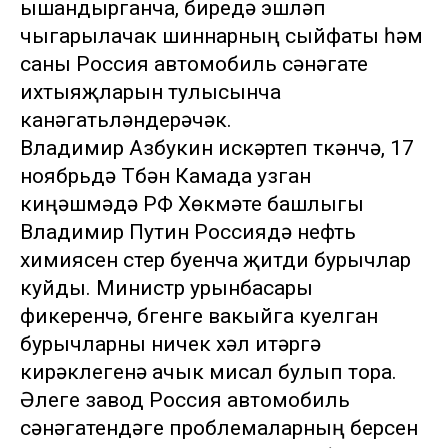
ышандырганча, биредә эшләп
чыгарылачак шиннарның сыйфаты һәм
саны Россия автомобиль сәнәгате
ихтыяҗларын тулысынча
канәгатьләндерәчәк.
Владимир Азбукин искәртеп үткәнчә, 17
ноябрьдә Түбән Камада узган
киңәшмәдә РФ Хөкүмәте башлыгы
Владимир Путин Россиядә нефть
химиясен үстерү буенча җитди бурычлар
куйды. Министр урынбасары
фикеренчә, бүгенге вакыйга куелган
бурычларны ничек хәл итәргә
кирәклегенә ачык мисал булып тора.
Әлеге завод Россия автомобиль
сәнәгатендәге проблемаларның берсен