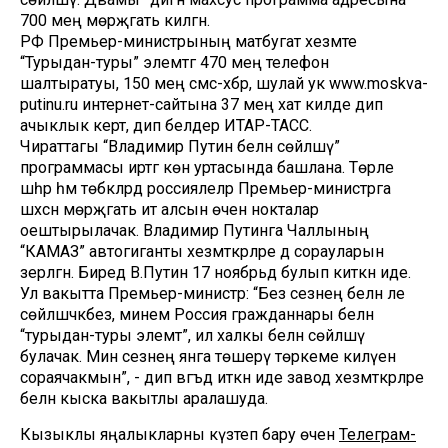
700 мең мөрәҗәгать килгән.
РФ Премьер-министрының матбугат хезмәте
“Турыдан-туры” элемтәгә 470 мең телефон
шалтыратуы, 150 мең смс-хәбәр, шулай ук www.moskva-
putinu.ru интернет-сайтына 37 мең хат килде дип
ачыклык кертә, дип белдерә ИТАР-ТАСС.
Чираттагы “Владимир Путин белән сөйләшү”
программасы иртәгә көн уртасында башлана. Төрле
шәһәр һәм төбәкләрдә россиялеләр Премьер-министрга
шәхсән мөрәҗәгать итә алсын өчен нокталар
оештырылачак. Владимир Путинга Чаллының
“КАМАЗ” автогиганты хезмәткәрләре дә сорауларын
әзерләгән. Биредә В.Путин 17 ноябрьдә булып киткән иде.
Ул вакытта Премьер-министр: “Без сезнең белән әле
сөйләшәчәкбез, минем Россия гражданнары белән
“турыдан-туры элемтә”, ил халкы белән сөйләшү
булачак. Мин сезнең янга төшерү төркеме килүен
сораячакмын”, - дип вәгъдә иткән иде завод хезмәткәрләре
белән кыска вакытлы аралашуда.
Кызыклы яңалыкларны күзәтеп бару өчен
Телеграм-