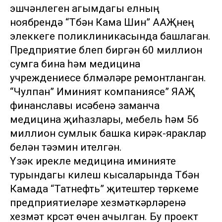
эшчәнлеген агымдагы елның
ноябрендә “Түбән Кама Шин” ААҖнең
элеккеге поликлиникасында башлаган.
Предприятие бүлеп биргән 60 миллион
сумга бина һәм медицина
учреждениесе бүлмәләре ремонтланган.
“Чулпан” Иминият компаниясе” ЯАҖ
финанславы исәбенә заманча
медицина җиһазлары, мебель һәм 56
миллион сумлык башка кирәк-яраклар
белән тәэмин ителгән.
Үзәк ирекле медицина иминияте
турындагы килешү кысаларында Түбән
Камада “Татнефть” җитештерү төркеме
предприятиеләре хезмәткәрләренә
хезмәт күрсәтү өчен ачылган. Бу проект