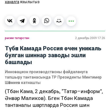
каналга
язылыгыз
рәсми татарстан
2 декабрь 2009 17:26
Түбән Камада Россия өчен уникаль
булган шиннар заводы эшли
башлады
Инновацион производствоны файдалануга
тапшыру тантанасында ТР Президенты Минтимер
Шәймиев катнашты
(Түбән Кама, 2 декабрь, “Татар–информ”,
Әнвәр Маликов). Бүген Түбән Камада
тантаналы шартларда Россия шин