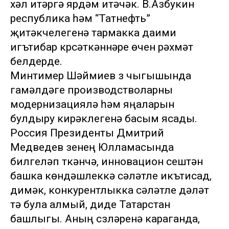
хәл итәргә ярдәм итәчәк. В.Азбукин
республика һәм “Татнефть”
җитәкчелегенә тармакка даими
игътибар күрсәткәннәре өчен рәхмәт
белдерде.
Минтимер Шәймиев үз чыгышында
гамәлдәге производстволарны
модернизацияләү һәм яңаларын
булдыру кирәклегенә басым ясады.
Россия Президенты Дмитрий
Медведев үзенең Юлламасында
билгеләп үткәнчә, инновацион үсештән
башка көндәшлеккә сәләтле икътисад,
димәк, конкурентлыкка сәләтле дәүләт
тә була алмый, диде Татарстан
башлыгы. Аның сүзләренә караганда,