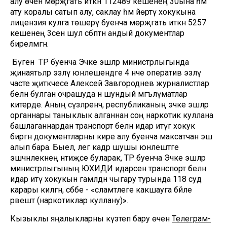
алу өчен мөрәҗәгать иткән 112489 кешенең 30ына һәм
ату коралы сатып алу, саклау һәм йөртү хокукына
лицензия кулга төшерү буенча мөрәҗәгать иткән 5257
кешенең 3сенә шул сәбәптән андый документлар
бирелмәгән.
Бүген ТР буенча Эчке эшләр министрлыгында
җинаятьләр эзләү юнәлешендәге 4 нче оператив эзләү
часте җитәкчесе Алексей Завгороднев журналистлар
белән булган очрашуда әнә шундый мәгълүматлар
китерде. Аның сүзләренчә, республиканың эчке эшләр
органнары таныклык алганнан соң наркотик куллана
башлаганнардан транспорт белән идарә итүгә хокук
биргән документларны кире алу буенча максатчан эш
алып бара. Быел, әлегә кадәр шушы юнәлештәге
эшчәнлекнең нәтиҗәсе буларак, ТР буенча Эчке эшләр
министрлыгының ЮХИДИ идарәсенә транспорт белән
идарә итү хокукын гамәлдән чыгару турында 118 суд
карары килгән, сәбәбе - «сәламәтлеге какшауга бәйле
рәвештә (наркотиклар куллану)».
Кызыклы яңалыкларны күзәтеп бару өчен
Телеграм-