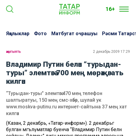
16+
Яңалыклар
Фото
Матбугат очрашуы
Рәсми Татарс
җәмгыять
2 декабрь 2009 17:29
Владимир Путин белән “турыдан-
туры” элемтәгә 700 мең мөрәҗәгать
килгән
“Турыдан-туры” элемтәгә 470 мең телефон
шалтыратуы, 150 мең смс-хәбәр, шулай ук
www.moskva-putinu.ru интернет-сайтына 37 мең хат
килгән
(Казан, 2 декабрь, «Татар-информ»). 2 декабрьгә
булган мәгълүматлар буенча “Владимир Путин белән
сөйләшү. Дәвамы” дигән махсус программа адресына