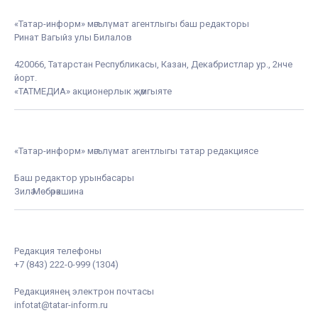
«Татар-информ» мәгълүмат агентлыгы баш редакторы
Ринат Вагыйз улы Билалов
420066, Татарстан Республикасы, Казан, Декабристлар ур., 2нче
йорт.
«ТАТМЕДИА» акционерлык җәмгыяте
«Татар-информ» мәгълүмат агентлыгы татар редакциясе
Баш редактор урынбасары
Зилә Мөбәрәкшина
Редакция телефоны
+7 (843) 222-0-999 (1304)
Редакциянең электрон почтасы
infotat@tatar-inform.ru