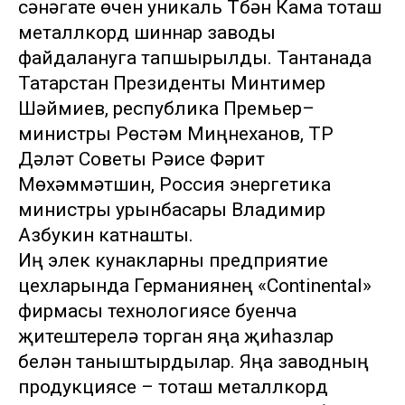
сәнәгате өчен уникаль Түбән Кама тоташ
металлкорд шиннар заводы
файдалануга тапшырылды. Тантанада
Татарстан Президенты Минтимер
Шәймиев, республика Премьер–
министры Рөстәм Миңнеханов, ТР
Дәүләт Советы Рәисе Фәрит
Мөхәммәтшин, Россия энергетика
министры урынбасары Владимир
Азбукин катнашты.
Иң элек кунакларны предприятие
цехларында Германиянең «Continental»
фирмасы технологиясе буенча
җитештерелә торган яңа җиһазлар
белән таныштырдылар. Яңа заводның
продукциясе – тоташ металлкорд