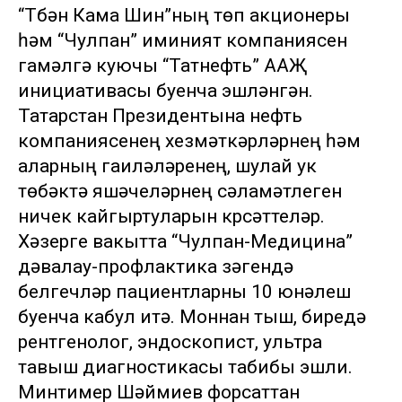
“Түбән Кама Шин”ның төп акционеры
һәм “Чулпан” иминият компаниясен
гамәлгә куючы “Татнефть” ААҖ
инициативасы буенча эшләнгән.
Татарстан Президентына нефть
компаниясенең хезмәткәрләрнең һәм
аларның гаиләләренең, шулай ук
төбәктә яшәүчеләрнең сәламәтлеген
ничек кайгыртуларын күрсәттеләр.
Хәзерге вакытта “Чулпан-Медицина”
дәвалау-профлактика үзәгендә
белгечләр пациентларны 10 юнәлеш
буенча кабул итә. Моннан тыш, биредә
рентгенолог, эндоскопист, ультра
тавыш диагностикасы табибы эшли.
Минтимер Шәймиев форсаттан