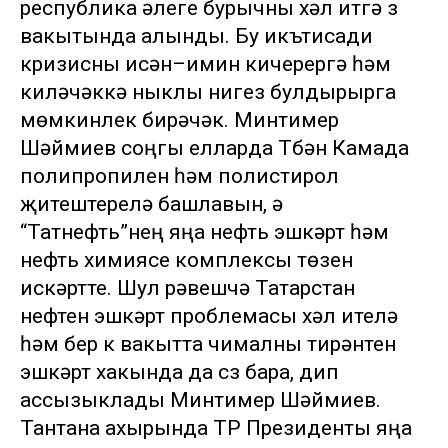
республика әлеге бурычны хәл итүгә үз
вакытында алынды. Бу икътисади
кризисны исән–имин кичерергә һәм
киләчәккә ныклы нигез булдырырга
мөмкинлек бирәчәк. Минтимер
Шәймиев соңгы елларда Түбән Камада
полипропилен һәм полистирол
җитештерелә башлавын, ә
“Татнефть”нең яңа нефть эшкәртү һәм
нефть химиясе комплексы төзүен
искәртте. Шул рәвешчә Татарстан
нефтен эшкәртү проблемасы хәл ителә
һәм бер үк вакытта чималны тирәнтен
эшкәртү хакында да сүз бара, дип
ассызыклады Минтимер Шәймиев.
Тантана ахырында ТР Президенты яңа