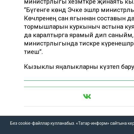
министрлыгы хезмәткәре җинаять кылс
“Бүгенге көндә Эчке эшләр министрл
Көчләренең сан ягыннан составын да
тормышларын куркыныч астына куя,
да каралтырга ярамый дип саныйм, 
министрлыгында тискәре күренешләрг
тиеш”.
Кызыклы яңалыкларны күзәтеп бар
«Татар-информ» мәгълүмат
«Татар-информ» м
Без cookie-файллар кулланабыз. «Татар-информ» сайтына кергән
агентлыгы баш редакторы
агентлыгы татар 
Ринат Вагыйз улы Билалов