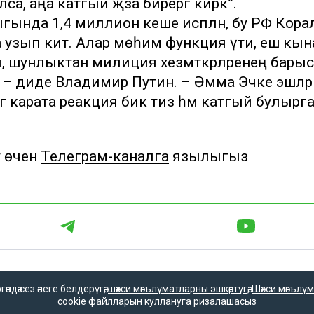
а, аңа катгый җәза бирергә кирәк”.
ыгында 1,4 миллион кеше исәпләнә, бу РФ Кор
 узып китә. Алар мөһим функция үти, еш кын
 шунлыктан милиция хезмәткәрләренең бары
– диде Владимир Путин. – Әмма Эчке эшләр
ә карата реакция бик тиз һәм катгый булырг
у өчен
Телеграм-каналга
язылыгыз
әгълүмат
Редакция телефоны
дә сез әлеге белдерүгә,
шәхси мәгълүматларны эшкәртүгә
,
Шәхси мәгълүм
редакциясе
+7 (843) 222-0-999 (1304)
cookie файлларын куллануга ризалашасыз