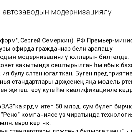
 автозаводын модернизацияләү
информ", Сергей Семеркин). РФ Премьер-мин
уры эфирда гражданнар белән аралашу
одын модернизацияләү юлларын билгеләде.
” совет вакытында оештырылган һәм ябык баз
ия булу сәләтен югалткан. Бүген предприяти
нья стандартлары дәрәҗәсенең яңа модель рәтен
н җитештерү куәте һәм квалификацияле кад
ВАЗ”ка ярдәм итеп 50 млрд. сум бүлеп бирәчәк
“Рено” компаниясе үз чиратында технологи
лн. евро кертәчәк.
я стандартлары дәрәҗәсендә булырга тиеш”, -