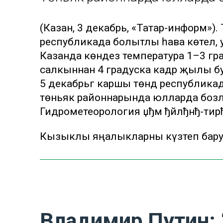
(Казан, 3 декабрь, «Татар-информ»).
республикада болытлы һава көтелә,
Казанда көндез температура 1–3 гра
салкыннан 4 градуска кадәр җылы бу
5 декабрьгә каршы төндә республика
төньяк районнарында юлларда бозлав
Гидрометеорология џђм ђйлђнђ-тир
Кызыклы яңалыкларны күзәтеп бар
Владимир Путин: