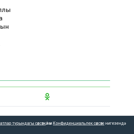
аллы
а
сын
а
16+
атлар турындагы сәясәткә
һәм
Конфиденциальлек сәясәте
нигезендә