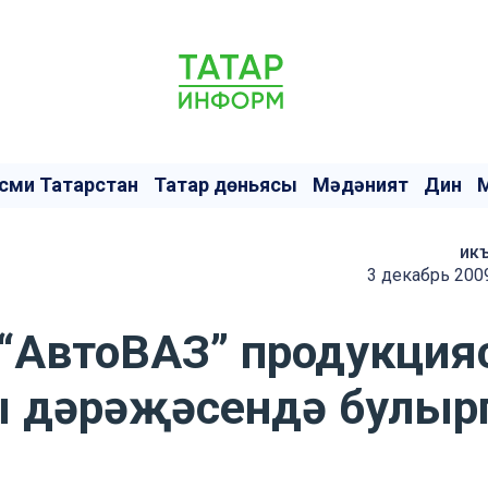
сми Татарстан
Татар дөньясы
Мәдәният
Дин
ик
3 декабрь 200
“АвтоВАЗ” продукция
ы дәрәҗәсендә булыр