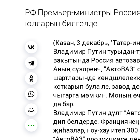
РФ Премьер-министры Россия
юлларын билгеләде
(Казан, 3 декабрь, "Татар-
Владимир Путин турыдан-т
вакытында Россия автозав
Аның сүзләренчә, “АвтоВАЗ
шартларында көндәшлелеккә 
коткарып була әле, завод дө
чыгарга мөмкин. Моның өче
да бар.
Владимир Путин дәүләт “Авто
дип белдерде. Франциянең 
җиһазлар, ноу-хау итеп 300 м
“АвтоВАЗ” продукциясе дөнь