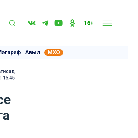
16+
Мәгариф
Авыл
МХО
ътисад
9 15:45
се
га