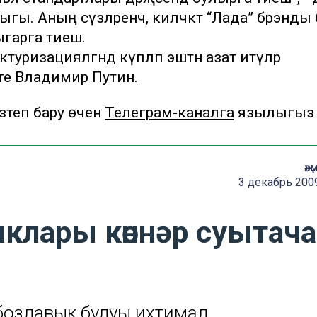
ы. Аның сүзләренчә, киләчәктә “Лада” брэнды 
ыгарга тиеш.
туризацияләгәндә күпләп эштән азат итүләр
тте Владимир Путин.
теп бару өчен
Телеграм-каналга
язылыгыз
җә
3 декабрь 200
иклары көннәр суытач
бозлавык булуы ихтимал