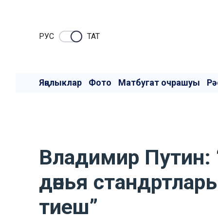
РУC
ТАТ
Яңалыклар
Фото
Матбугат очрашуы
Рә
Владимир Путин: 
дөнья стандртлар
тиеш”