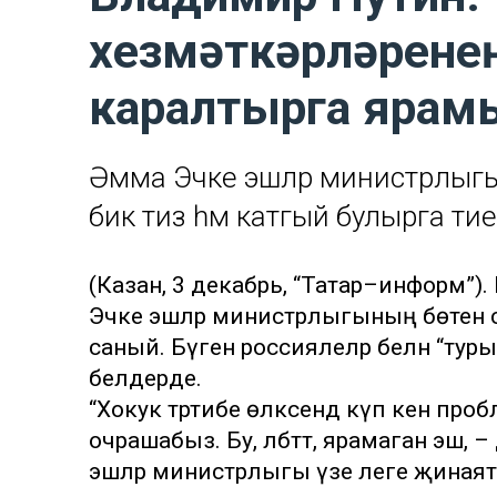
хезмәткәрләрене
каралтырга ярам
Әмма Эчке эшләр министрлыгын
бик тиз һәм катгый булырга т
(Казан, 3 декабрь, “Татар–информ”
Эчке эшләр министрлыгының бөтен ст
саный. Бүген россиялеләр белән “тур
белдерде.
“Хокук тәртибе өлкәсендә күп кенә пр
очрашабыз. Бу, әлбәттә, ярамаган эш,
эшләр министрлыгы үзе әлеге җинаятьл