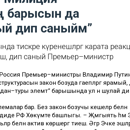
ң барысын да
ый дип саныйм”
да тискәре күренешләргә карата реак
иеш, дип саный Премьер–министр
). Россия Премьер–министры Владимир Пути
руктурасын закон бозуда гаепләргә ярамый,
ыдан–туры элемтә” барышында ул әнә шулай д
облемалар бар. Без закон бозучы кешеләр белән
 – диде РФ Хөкүмәте башлыгы. – Җәмгыять һәм
әр белән актив көрәшергә тиеш. Әгәр Эчке эшлә