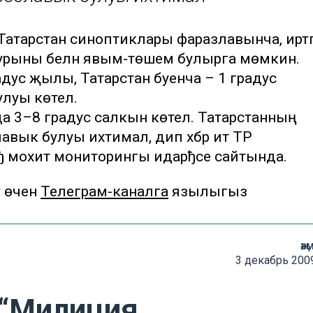
 Татарстан синоптиклары фаразлавынча, иртәг
 урыны белән явым-төшем булырга мөмкин.
дус җылы, Татарстан буенча – 1 градус
луы көтелә.
да 3–8 градус салкын көтелә. Татарстанның
ык булуы ихтимал, дип хәбәр итә ТР
ђ мохит мониторингы идарђсе сайтында.
у өчен
Телеграм-каналга
язылыгыз
җә
3 декабрь 200
 “Милиция