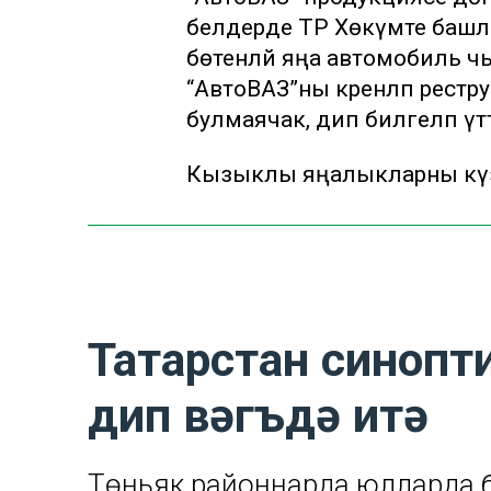
белдерде ТР Хөкүмәте башлыг
бөтенләй яңа автомобиль ч
“АвтоВАЗ”ны әкренләп реструк
булмаячак, дип билгеләп ү
Кызыклы яңалыкларны күзә
Татарстан синопт
дип вәгъдә итә
Төньяк районнарда юлларда 