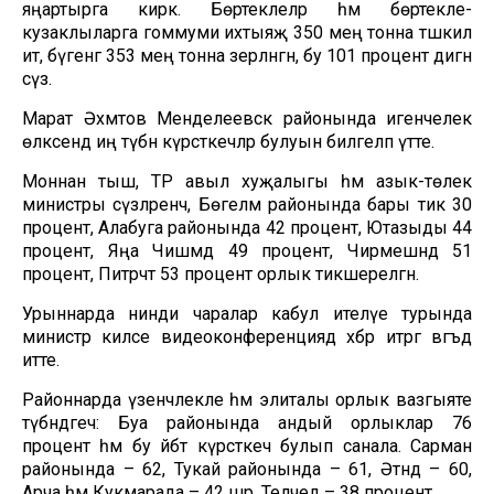
яңартырга кирәк. Бөртеклеләр һәм бөртекле-
кузаклыларга гоммуми ихтыяҗ 350 мең тонна тәшкил
итә, бүгенгә 353 мең тонна әзерләнгән, бу 101 процент дигән
сүз.
Марат Әхмәтов Менделеевск районында игенчелек
өлкәсендә иң түбән күрсәткечләр булуын билгеләп үтте.
Моннан тыш, ТР авыл хуҗалыгы һәм азык-төлек
министры сүзләренчә, Бөгелмә районында бары тик 30
процент, Алабуга районында 42 процент, Ютазыды 44
процент, Яңа Чишмәдә 49 процент, Чирмешәндә 51
процент, Питрәчтә 53 процент орлык тикшерелгән.
Урыннарда нинди чаралар кабул ителүе турында
министр киләсе видеоконференциядә хәбәр итәргә вәгъдә
итте.
Районнарда үзенчәлекле һәм элиталы орлык вазгыяте
түбәндәгечә: Буа районында андый орлыклар 76
процент һәм бу әйбәт күрсәткеч булып санала. Сарман
районында – 62, Тукай районында – 61, Әтнәдә – 60,
Арча һәм Кукмарада – 42 шәр, Теләчедә – 38 процент.