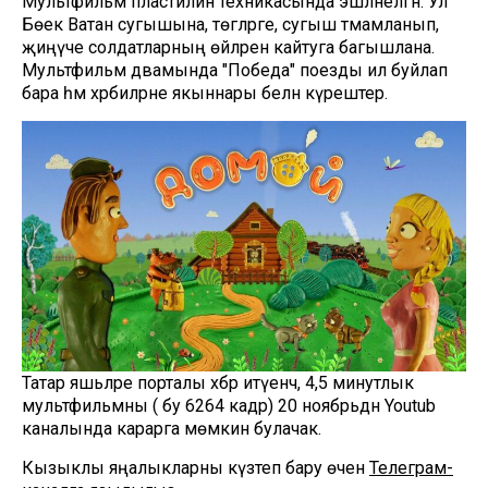
Мультфильм пластилин техникасында эшләнелгән. Ул
Бөек Ватан сугышына, төгәлрәге, сугыш тәмамланып,
җиңүче солдатларның өйләренә кайтуга багышлана.
Мультфильм дәвамында "Победа" поезды ил буйлап
бара һәм хәрбиләрне якыннары белән күрештерә.
Татар яшьләре порталы хәбәр итүенчә, 4,5 минутлык
мультфильмны (ә бу 6264 кадр) 20 ноябрьдән Youtub
каналында карарга мөмкин булачак.
Кызыклы яңалыкларны күзәтеп бару өчен
Телеграм-