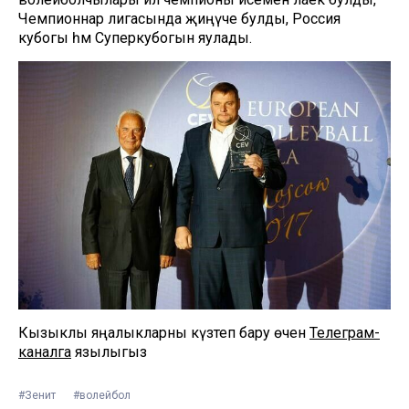
Чемпионнар лигасында җиңүче булды, Россия
кубогы һәм Суперкубогын яулады.
Кызыклы яңалыкларны күзәтеп бару өчен
Телеграм-
каналга
язылыгыз
#Зенит
#волейбол