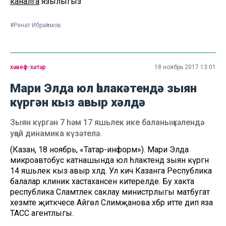
каналга
язылыгыз
#Ренат Ибраһимов
хәвеф-хәтәр
18 ноябрь 2017 13:01
Мари Элда юл һәлакәтендә зыян
күргән кыз авыр хәлдә
Зыян күргән 7 һәм 17 яшьлек ике баланың хәлендә
уңай динамика күзәтелә.
(Казан, 18 ноябрь, «Татар-информ»). Мари Элда
микроавтобус катнашында юл һәлакәтендә зыян күргән
14 яшьлек кыз авыр хәлдә. Ул кичә Казанга Республика
балалар клиник хастаханәсенә китерелде. Бу хакта
республика Сәламәтлек саклау министрлыгы матбугат
хезмәте җитәкчесе Айгөл Сәлимҗанова хәбәр итте дип яза
ТАСС агентлыгы.