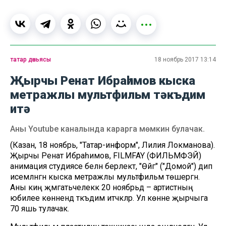
татар дөньясы
18 ноябрь 2017 13:14
Җырчы Ренат Ибраһимов кыска
метражлы мультфильм тәкъдим
итә
Аны Youtube каналында карарга мөмкин булачак.
(Казан, 18 ноябрь, "Татар-информ", Лилия Локманова).
Җырчы Ренат Ибраһимов, FILMFAY (ФИЛЬМФЭЙ)
анимация студиясе белән берлектә, "Өйгә" ("Домой") дип
исемләнгән кыска метражлы мультфильм төшергән.
Аны киң җәмәгатьчелеккә 20 ноябрьдә – артистның
юбилее көннендә тәкъдим итәчәкләр. Ул көнне җырчыга
70 яшь тулачак.