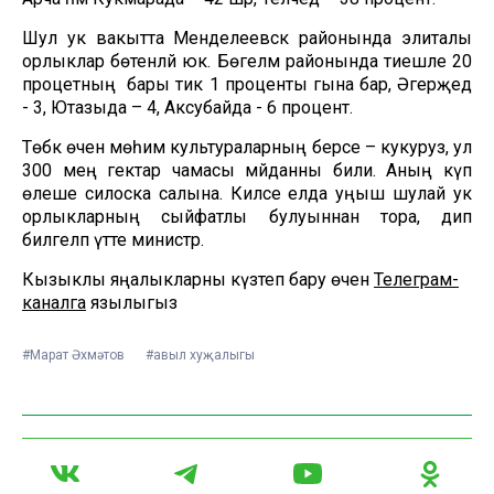
Шул ук вакытта Менделеевск районында элиталы
орлыклар бөтенләй юк. Бөгелмә районында тиешле 20
процетның бары тик 1 проценты гына бар, Әгерҗедә
- 3, Ютазыда – 4, Аксубайда - 6 процент.
Төбәк өчен мөһим культураларның берсе – кукуруз, ул
300 мең гектар чамасы мәйданны били. Аның күп
өлеше силоска салына. Киләсе елда уңыш шулай ук
орлыкларның сыйфатлы булуыннан тора, дип
билгеләп үтте министр.
Кызыклы яңалыкларны күзәтеп бару өчен
Телеграм-
каналга
язылыгыз
#Марат Әхмәтов
#авыл хуҗалыгы