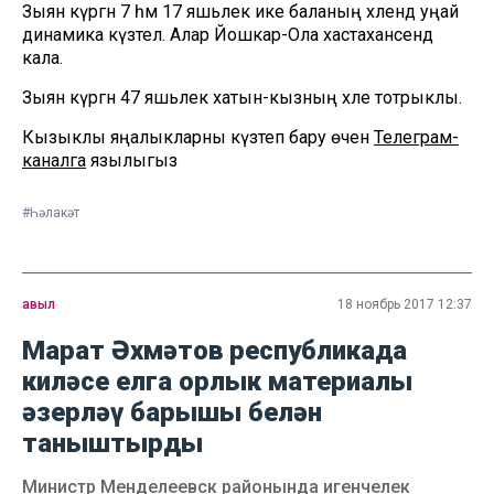
Зыян күргән 7 һәм 17 яшьлек ике баланың хәлендә уңай
динамика күзәтелә. Алар Йошкар-Ола хастаханәсендә
кала.
Зыян күргән 47 яшьлек хатын-кызның хәле тотрыклы.
Кызыклы яңалыкларны күзәтеп бару өчен
Телеграм-
каналга
язылыгыз
#Һәлакәт
авыл
18 ноябрь 2017 12:37
Марат Әхмәтов республикада
киләсе елга орлык материалы
әзерләү барышы белән
таныштырды
Министр Менделеевск районында игенчелек