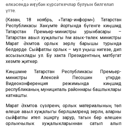
өлкәсендә иң түбән күрсәткечләр булуын билгеләп
үтте.
(Казан, 18 ноябрь, «Татар-информ»). Татарстан
Республикасы Хөкүмәте йортында бүгенге киңәшмәдә
Татарстан Премьер-министры урынбасары –
Татарстан авыл хуҗалыгы һәм азык-төлек министры
Марат Әхмәтов орлык әзерләү барышы турында
белдерде. Сыйфатлы орлык – мул уңыш нигезе, дип
ассызыклады ул. Бу хакта Президентның матбугат
хезмәте җиткерә.
Киңәшмәне Татарстан Республикасы Премьер-
министры Алексей Песошин үткәрде.
Видеоконференция режимында киңәшмәдә
республиканың муниципаль районнары башлыклары
катнашты.
Марат Әхмәтов сүзләренчә, орлык материалының төп
өлеше авыл хуҗалыгы берләшмәләрендә әзерләнә, аларны
сыйфатлы итеп эшкәртү зарур, тагын бер өлешен
орлыкчылык хуҗалыкларыннан сатып алып