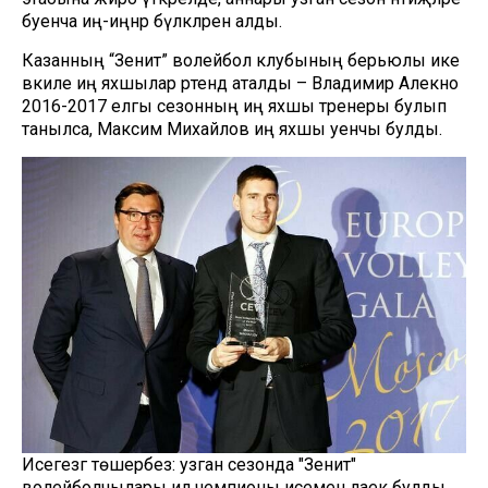
буенча иң-иңнәр бүләкләрен алды.
Казанның “Зенит” волейбол клубының берьюлы ике
вәкиле иң яхшылар рәтендә аталды – Владимир Алекно
2016-2017 елгы сезонның иң яхшы тренеры булып
танылса, Максим Михайлов иң яхшы уенчы булды.
Исегезгә төшерәбез: узган сезонда "Зенит"
волейболчылары ил чемпионы исеменә лаек булды,