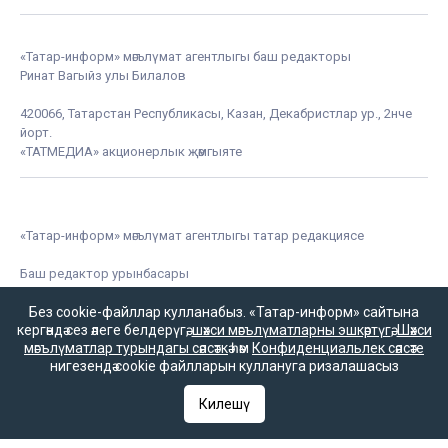
«Татар-информ» мәгълүмат агентлыгы баш редакторы
Ринат Вагыйз улы Билалов
420066, Татарстан Республикасы, Казан, Декабристлар ур., 2нче
йорт.
«ТАТМЕДИА» акционерлык җәмгыяте
«Татар-информ» мәгълүмат агентлыгы татар редакциясе
Баш редактор урынбасары
Зилә Мөбәрәкшина
Без cookie-файллар кулланабыз. «Татар-информ» сайтына
кергәндә сез әлеге белдерүгә,
шәхси мәгълүматларны эшкәртүгә
,
Шәхси
мәгълүматлар турындагы сәясәткә
һәм
Конфиденциальлек сәясәте
нигезендә cookie файлларын куллануга ризалашасыз
Редакция телефоны
+7 (843) 222-0-999 (1304)
Килешү
Редакциянең электрон почтасы