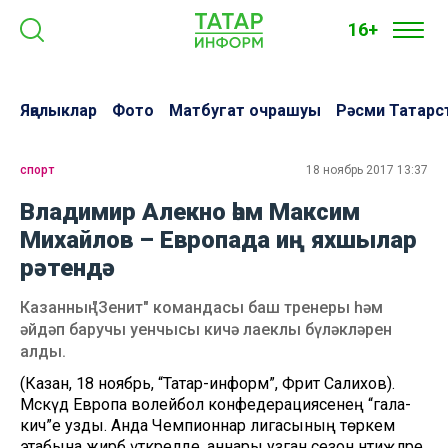
16+
Яңалыклар
Фото
Матбугат очрашуы
Рәсми Татарс
спорт
18 ноябрь 2017 13:37
Владимир Алекно һәм Максим
Михайлов – Европада иң яхшылар
рәтендә
Казанның "Зенит" командасы баш тренеры һәм
әйдәп баручы уенчысы кичә лаеклы бүләкләрен
алды.
(Казан, 18 ноябрь, “Татар-информ”, Фәрит Салихов).
Мәскәүдә Европа волейбол конфедерациясенең “гала-
кич”е узды. Анда Чемпионнар лигасының төркем
этабына жирәбә үткәрелде, аннары узган сезон нәтиҗәләре