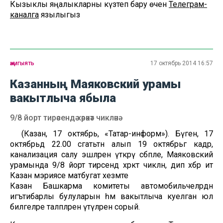
Кызыклы яңалыкларны күзәтеп бару өчен
Телеграм-
каналга
язылыгыз
җәмгыять
17 октябрь 2014 16:57
Казанның Маяковский урамы
вакытлыча ябыла
9/8 йорт тирәсендә хәрәкәт чикләнә
(Казан, 17 октябрь, «Татар-информ»). Бүген, 17
октябрьдә 22.00 сәгатьтән алып 19 октябрьгә кадәр,
канализация салу эшләрен үткәрү сәбәпле, Маяковский
урамында 9/8 йорт тирәсендә хәрәкәт чикләнә, дип хәбәр итә
Казан мэриясе матбугат хезмәте
Казан Башкарма комитеты автомобильчеләрдән
игътибарлы булуларын һәм вакытлыча куелган юл
билгеләре таләпләрен үтәүләрен сорый.