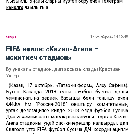
Кызыклы яңалыкларны күзәтеп бару өчен
Телеграм-
каналга
язылыгыз
спорт
17 октябрь 2014 16:48
FIFA вәкиле: «Kazan-Arena –
искиткеч стадион»
Бу уникаль стадион, дип ассызыклады Кристиан
Унгер
(Казан, 17 октябрь, «Татар-информ», Алсу Сафина).
Бүген Казанда 2018 елгы футбол буенча дөнья
чемпионатына әзерлек барышы белән танышу өчен
ФИФА һәм "Россия-2018" оештыру комитетының
уртак делегациясе килде. 2018 елда футбол буенча
Дөнья чемпионаты матчларын кабул итә торган Kazan-
Arena стадионы уңай хис-кичерешләр калдырды, дип
билгеләп үтте FIFA футбол буенча ДЧ координацияләү