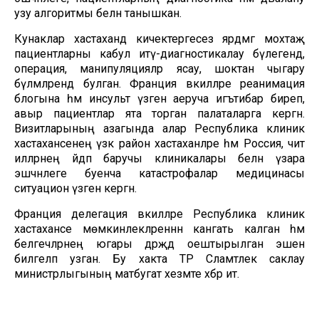
узу алгоритмы белән танышкан.
Кунаклар хастаханәдә кичектергесез ярдәмгә мохтаҗ
пациентларны кабул итү-диагностикалау бүлегендә,
операция, манипуляцияләр ясау, шоктан чыгару
бүлмәләрендә булган. Франция вәкилләре реанимация
блогына һәм инсульт үзәгенә аеруча игътибар биреп,
авыр пациентлар ята торган палаталарга кергән.
Визитларының азагында алар Республика клиник
хастаханәсенең үзәк район хастаханәләре һәм Россия, чит
илләрнең әйдәп баручы клиникалары белән үзара
эшчәнлеге буенча катастрофалар медицинасы
ситуацион үзәгенә кергән.
Франция делегация вәкилләре Республика клиник
хастаханәсе мөмкинлекләреннән канәгать калган һәм
белгечләрнең югары дәрәҗәдә оештырылган эшен
билгеләп узган. Бу хакта ТР Сәламәтлек саклау
министрлыгының матбугат хезмәте хәбәр итә.