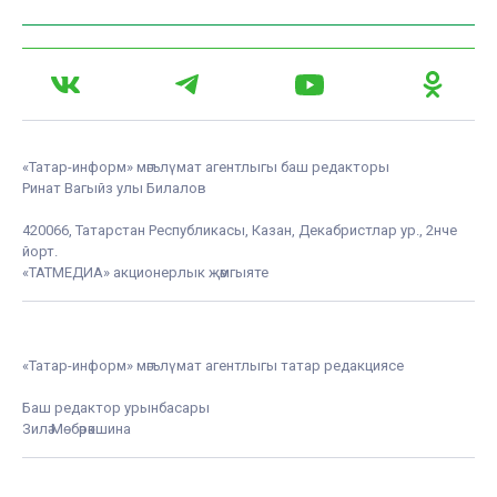
«Татар-информ» мәгълүмат агентлыгы баш редакторы
Ринат Вагыйз улы Билалов
420066, Татарстан Республикасы, Казан, Декабристлар ур., 2нче
йорт.
«ТАТМЕДИА» акционерлык җәмгыяте
«Татар-информ» мәгълүмат агентлыгы татар редакциясе
Баш редактор урынбасары
Зилә Мөбәрәкшина