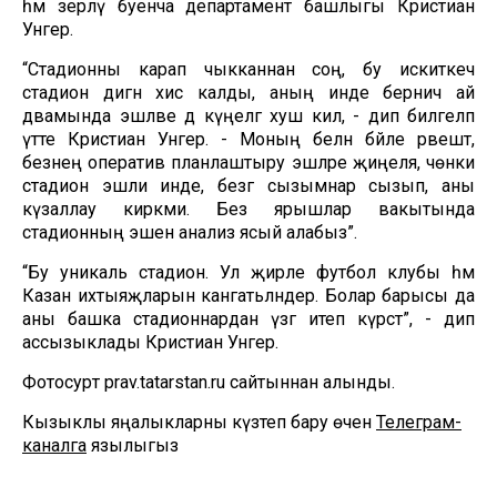
һәм әзерләү буенча департамент башлыгы Кристиан
Унгер.
“Стадионны карап чыкканнан соң, бу искиткеч
стадион дигән хис калды, аның инде берничә ай
дәвамында эшләве дә күңелгә хуш килә, - дип билгеләп
үтте Кристиан Унгер. - Моның белән бәйле рәвештә,
безнең оператив планлаштыру эшләре җиңеләя, чөнки
стадион эшли инде, безгә сызымнар сызып, аны
күзаллау кирәкми. Без ярышлар вакытында
стадионның эшенә анализ ясый алабыз”.
“Бу уникаль стадион. Ул җирле футбол клубы һәм
Казан ихтыяҗларын канәгатьләндерә. Болар барысы да
аны башка стадионнардан үзгә итеп күрсәтә”, - дип
ассызыклады Кристиан Унгер.
Фотосурәт prav.tatarstan.ru сайтыннан алынды.
Кызыклы яңалыкларны күзәтеп бару өчен
Телеграм-
каналга
язылыгыз