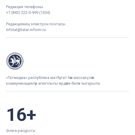
Редакция телефоны
+7 (843) 222-0-999 (1304)
Редакциянең электрон почтасы
infotat@tatar-inform.ru
«Татмедиа» республика матбугат һәм массакүләм
коммуникацияләр агентлыгы ярдәме белән чыгарыла.
16+
Әлеге ресурста