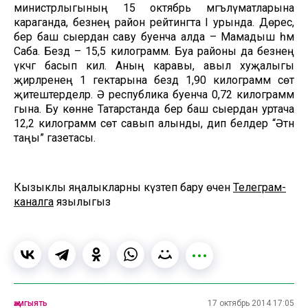
министрлыгының 15 октябрь мәгълүматларына
караганда, безнең район рейтингта I урында. Дөрес,
бер баш сыердан саву буенча алда – Мамадыш һәм
Саба. Бездә – 15,5 килограмм. Буа районы да безнең
үкчәгә басып килә. Аның каравы, авыл хуҗалыгы
җирләренең 1 гектарына бездә 1,90 килограмм сөт
җитештерделәр. Ә республика буенча 0,72 килограмм
гына. Бу көнне Татарстанда бер баш сыердан уртача
12,2 килограмм сөт савып алынды, дип белдерә “Әтнә
таңы” газетасы.
Кызыклы яңалыкларны күзәтеп бару өчен
Телеграм-
каналга
язылыгыз
җәмгыять
17 октябрь 2014 17:05