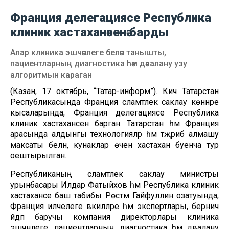
Франция делегациясе Республика
клиник хастаханәсенә барды
Алар клиника эшчәнлеге белән танышты,
пациентларның диагностика һәм дәвалану узу
алгоритмын караган
(Казан, 17 октябрь, “Татар-информ”). Кичә Татарстан
Республикасында Франция сәламәтлек саклау көннәре
кысаларында, Франция делегациясе Республика
клиник хастаханәсенә барган. Татарстан һәм Франция
арасында алдынгы технологияләр һәм тәҗрибә алмашу
максаты белән, кунаклар өчен хастаханә буенча тур
оештырылган.
Республиканың сәламәтлек саклау министры
урынбасары Илдар Фатыйхов һәм Республика клиник
хастаханәсе баш табибы Рөстәм Гайфуллин озатуында,
Франция илчелеге вәкилләре һәм экспертлары, берничә
әйдәп баручы компания директорлары клиника
эшчәнлеге, пациентларның диагностика һәм дәвалану