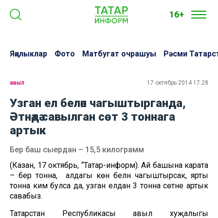
16+
Яңалыклар
Фото
Матбугат очрашуы
Рәсми Татарс
авыл
17 октябрь 2014 17:28
Узган ел белән чагыштырганда,
Әтнәдә савылган сөт 3 тоннага
артык
Бер баш сыердан – 15,5 килограмм
(Казан, 17 октябрь, “Татар-информ). Ай башына карата
– бер тонна, ә алдагы көн белән чагыштырсак, ярты
тонна ким булса да, узган елдан 3 тонна сөтне артык
савабыз.
Татарстан Республикасы авыл хуҗалыгы