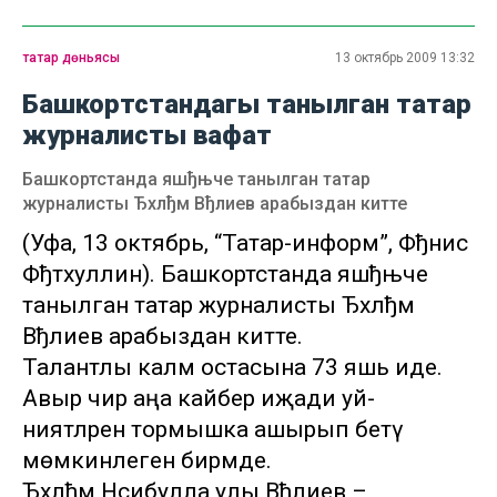
татар дөньясы
13 октябрь 2009 13:32
Башкортстандагы танылган татар
журналисты вафат
Башкортстанда яшђњче танылган татар
журналисты Ђхлђм Вђлиев арабыздан китте
(Уфа, 13 октябрь, “Татар-информ”, Фђнис
Фђтхуллин). Башкортстанда яшђњче
танылган татар журналисты Ђхлђм
Вђлиев арабыздан китте.
Талантлы каләм остасына 73 яшь иде.
Авыр чир аңа кайбер иҗади уй-
ниятләрен тормышка ашырып бетү
мөмкинлеген бирмәде.
Ђхлђм Нәсибулла улы Вђлиев –