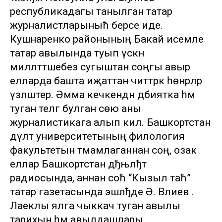
республикадагы танылган татар
журналистларыныћ берсе иде.
Кушнаренко районының Бакай исемле
татар авылында туып үскән
милләттәшебез сугыштан соңгы авыр
елларда башта иҗаттан читтәрәк һөнәрләр
үзләштерә. Әмма кечкенәдән әдәбиятка һәм
туган телгә булган сөю аны
журналистикага алып килә. Башкортстан
дәүләт университетының филология
факультетын тәмамлаганнан соң, озак
еллар Башкортстан дђњлђт
радиосында, аннан соћ “Кызыл таћ”
татар газетасында эшлђде Ә. Вәлиев .
Лаеклы ялга чыккач туган авылы
тарихын һәм авылдашлары