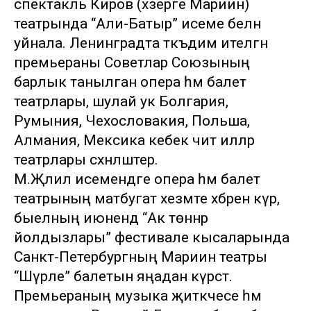
спектакль Киров (хәзерге Мариин)
театрында “Али-Батыр” исеме белән
уйнала. Ленинградта тәкъдим ителгән
премьераны Советлар Союзының
барлык танылган опера һәм балет
театрлары, шулай ук Болгария,
Румыния, Чехословакия, Польша,
Алмания, Мексика кебек чит илләр
театрлары сәхнәләштерә.
М.Җәлил исемендәге опера һәм балет
театрының матбугат хезмәте хәбәренә күрә,
быелның июнендә “Ак төннәр
йолдызлары” фестивале кысаларында
Санкт-Петербургның Мариин театры
“Шүрәле” балетын яңадан күрсәтә.
Премьераның музыка җитәкчесе һәм