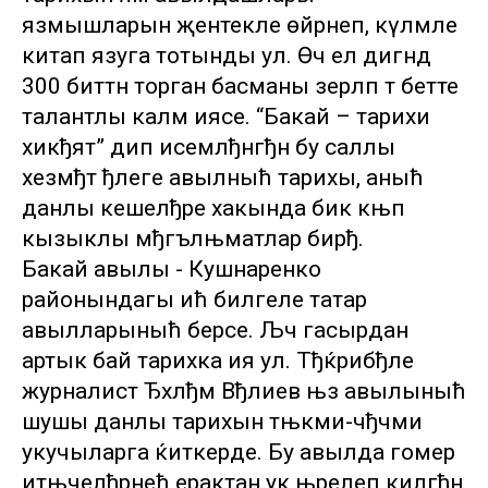
язмышларын җентекле өйрәнеп, күләмле
китап язуга тотынды ул. Өч ел дигәндә
300 биттән торган басманы әзерләп тә бетте
талантлы каләм иясе. “Бакай – тарихи
хикђят” дип исемлђнгђн бу саллы
хезмђт ђлеге авылныћ тарихы, аныћ
данлы кешелђре хакында бик књп
кызыклы мђгълњматлар бирђ.
Бакай авылы - Кушнаренко
районындагы ић билгеле татар
авылларыныћ берсе. Љч гасырдан
артык бай тарихка ия ул. Тђќрибђле
журналист Ђхлђм Вђлиев њз авылыныћ
шушы данлы тарихын тњкми-чђчми
укучыларга ќиткерде. Бу авылда гомер
итњчелђрнећ ерактан ук њрелеп килгђн