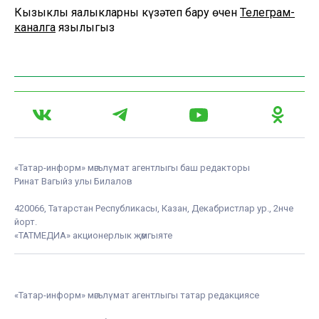
Кызыклы яңалыкларны күзәтеп бару өчен
Телеграм-
каналга
язылыгыз
«Татар-информ» мәгълүмат агентлыгы баш редакторы
Ринат Вагыйз улы Билалов
420066, Татарстан Республикасы, Казан, Декабристлар ур., 2нче
йорт.
«ТАТМЕДИА» акционерлык җәмгыяте
«Татар-информ» мәгълүмат агентлыгы татар редакциясе