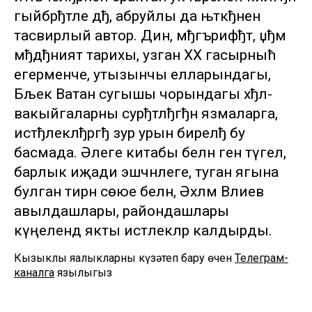
гыйбрђтле дђ, абруйлы да њткђнен
тасвирлый автор. Дин, мђгърифђт, џђм
мђдђният тарихы, узган XX гасырныћ
егерменче, утызынчы елларындагы,
Бљек Ватан сугышы чорындагы хђл-
вакыйгаларны сурђтлђгђн язмаларга,
истђлеклђргђ зур урын бирелђ бу
басмада. Әлеге китабы белән генә түгел, ә
барлык иҗади эшчәнлеге, туган ягына
булган тирән сөюе белән, Әхләм Вәлиев
авылдашлары, райондашлары
күңелендә якты истәлекләр калдырды.
Кызыклы яңалыкларны күзәтеп бару өчен
Телеграм-
каналга
язылыгыз