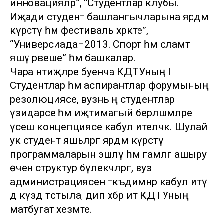
инновацияләр”, “Студентлар клубы.
Иҗади студент башлангычларына ярдәм
күрсәтү һәм фестиваль хәрәкәте”,
“Универсиада–2013. Спорт һәм сәламәт
яшәү рәвеше” һәм башкалар.
Чара нәтиҗәләре буенча КДТУның I
Студентлар һәм аспирантлар форумының
резолюциясе, вузның студентлар
үзидарәсе һәм иҗтимагый берләшмәләре
үсеш концепциясе кабул ителәчәк. Шулай
ук студент яшьләргә ярдәм күрсәтү
программаларын эшләү һәм гамәлгә ашыру
өчен структур бүлекчәләргә, вуз
администрациясенә тәкъдимнәр кабул итү
дә күздә тотыла, дип хәбәр итә КДТУның
матбугат хезмәте.