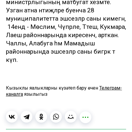
министрлыгының матбугат хезмәте.
Узган атна нәтиҗәләре буенча 28
муниципалитетта эшсезләр саны кимегән,
ә 14ендә - Мөслим, Чүпрәле, Тәтеш, Кукмара,
Лаеш районнарында киресенчә, арткан.
Чаллы, Алабуга һәм Мамадыш
районнарында эшсезләр саны бигрәк тә
күп.
Кызыклы яңалыкларны күзәтеп бару өчен
Телеграм-
каналга
язылыгыз