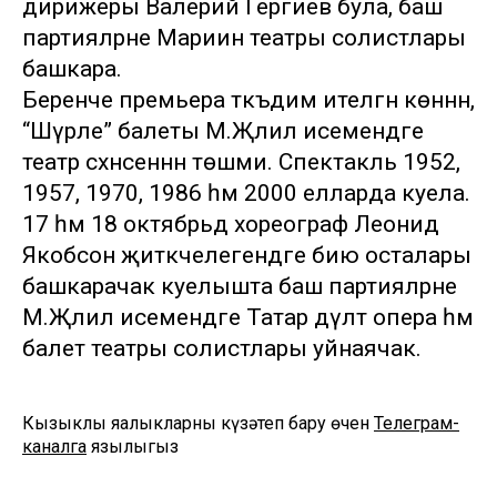
дирижеры Валерий Гергиев була, баш
партияләрне Мариин театры солистлары
башкара.
Беренче премьера тәкъдим ителгән көннән,
“Шүрәле” балеты М.Җәлил исемендәге
театр сәхнәсеннән төшми. Спектакль 1952,
1957, 1970, 1986 һәм 2000 елларда куела.
17 һәм 18 октябрьдә хореограф Леонид
Якобсон җитәкчелегендәге бию осталары
башкарачак куелышта баш партияләрне
М.Җәлил исемендәге Татар дәүләт опера һәм
балет театры солистлары уйнаячак.
Кызыклы яңалыкларны күзәтеп бару өчен
Телеграм-
каналга
язылыгыз