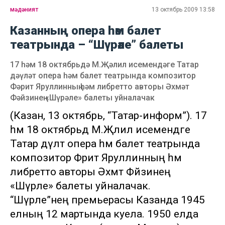
мәдәният
13 октябрь 2009 13:58
Казанның опера һәм балет
театрында – “Шүрәле” балеты
17 һәм 18 октябрьдә М.Җәлил исемендәге Татар
дәүләт опера һәм балет театрында композитор
Фәрит Яруллинның һәм либретто авторы Әхмәт
Фәйзинең «Шүрәле» балеты уйналачак
(Казан, 13 октябрь, “Татар-информ”). 17
һәм 18 октябрьдә М.Җәлил исемендәге
Татар дәүләт опера һәм балет театрында
композитор Фәрит Яруллинның һәм
либретто авторы Әхмәт Фәйзинең
«Шүрәле» балеты уйналачак.
“Шүрәле”нең премьерасы Казанда 1945
елның 12 мартында куела. 1950 елда