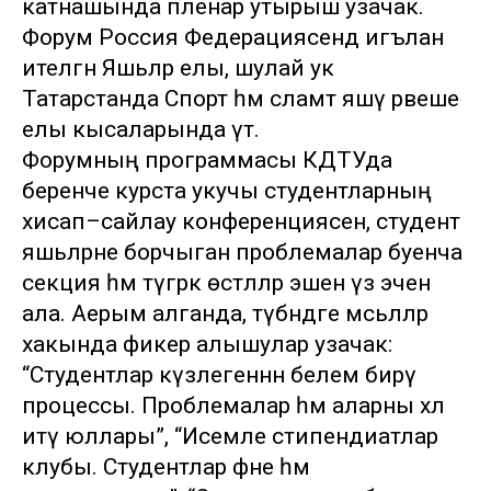
катнашында пленар утырыш узачак.
Форум Россия Федерациясендә игълан
ителгән Яшьләр елы, шулай ук
Татарстанда Спорт һәм сәламәт яшәү рәвеше
елы кысаларында үтә.
Форумның программасы КДТУда
беренче курста укучы студентларның
хисап–сайлау конференциясен, студент
яшьләрне борчыган проблемалар буенча
секция һәм түгәрәк өстәлләр эшен үз эченә
ала. Аерым алганда, түбәндәге мәсьәләләр
хакында фикер алышулар узачак:
“Студентлар күзлегеннән белем бирү
процессы. Проблемалар һәм аларны хәл
итү юллары”, “Исемле стипендиатлар
клубы. Студентлар фәне һәм