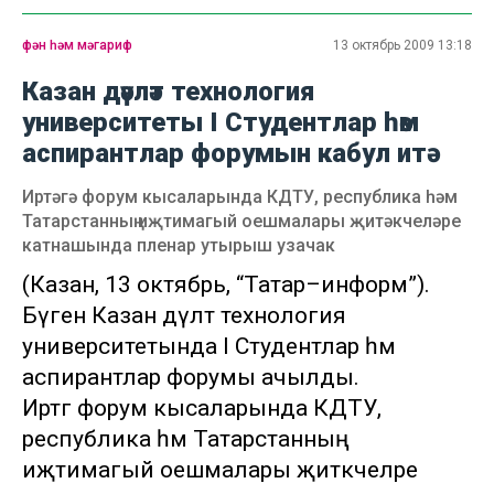
фән һәм мәгариф
13 октябрь 2009 13:18
Казан дәүләт технология
университеты I Студентлар һәм
аспирантлар форумын кабул итә
Иртәгә форум кысаларында КДТУ, республика һәм
Татарстанның иҗтимагый оешмалары җитәкчеләре
катнашында пленар утырыш узачак
(Казан, 13 октябрь, “Татар–информ”).
Бүген Казан дәүләт технология
университетында I Студентлар һәм
аспирантлар форумы ачылды.
Иртәгә форум кысаларында КДТУ,
республика һәм Татарстанның
иҗтимагый оешмалары җитәкчеләре