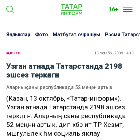
16+
Яңалыклар
Фото
Матбугат очрашуы
Рәсми Татарс
җәмгыять
13 октябрь 2009 14:13
Узган атнада Татарстанда 2198
эшсез теркәлгән
Аларның саны республикада 52 меңнән артык
(Казан, 13 октябрь, «Татар-информ»).
Узган атнада Татарстанда 2198 эшсез
теркәлгән. Аларның саны республикада
52 меңнән артык, дип хәбәр итә ТР Хезмәт,
мәшгульлек һәм социаль яклау