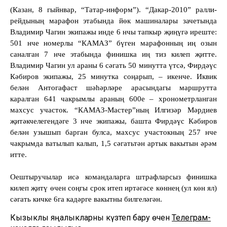
(Казан, 8 гыйнвар, “Татар-информ”). “Дакар-
2010”
ралли-
рейдының марафон этабында йөк машиналары зачетында
Владимир Чагин экипажы инде 6 нчы тапкыр җиңүгә иреште:
501 нче номерлы “КАМАЗ” бүген марафонның иң озын
саналган 7 нче этабында финишка иң тиз килеп җитте.
Владимир Чагин ул араны 6 сәгат
ь
50 минутта үтсә, Фирдәүс
Кәбиров экипажы, 25 минутка соңарып, – икенче. Иквик
белән Антогафаст шәһәрләре арасындагы маршрутта
каралган 641 чакрымлы араның 600е – хронометрланган
махсус участок. “КАМАЗ-Мастер”ның Илгизәр Мәрдиев
җитәкчелегендәге 3 нче экипажы, башта Фирдәүс Кәбиров
белән узышып барган булса, махсус участокның 257 нче
чакрымда ватылып калып, 1,5 сәгатьтән артык вакытын әрәм
итте.
Оештыручылар исә командаларга штрафларсыз финишка
килеп җитү өчен соңгы срок итеп иртәгәсе көннең (ул көн ял)
сәгать кичке 6га кадәрге вакытны билгеләгән.
Кызыклы яңалыкларны күзәтеп бару өчен
Телеграм-