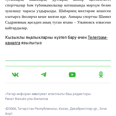
спортчылар һәм түбәнкамалылар катнашында мәрхүм белән
хушлашу чарасы уздырылды. Шәһәрнең мөхтәрәм кешесен
озатырга йөзләрчә кеше килгән иде. Аннары спортчы Шамил
Садриевның җәсәден аның туган ягына – Ульяновск өлкәсенә
кайтардылар.
Кызыклы яңалыкларны күзәтеп бару өчен
Телеграм-
каналга
язылыгыз
«Татар-информ» мәгълүмат агентлыгы баш редакторы
Ринат Вагыйз улы Билалов
420066, Татарстан Республикасы, Казан, Декабристлар ур., 2нче
йорт.