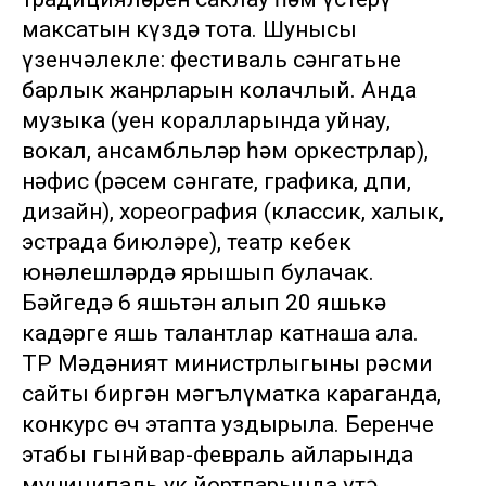
максатын күздә тота. Шунысы
үзенчәлекле: фестиваль сәнгатьнең
барлык жанрларын колачлый. Анда
музыка (уен коралларында уйнау,
вокал, ансамбльләр һәм оркестрлар),
нәфис (рәсем сәнгате, графика, дпи,
дизайн), хореография (классик, халык,
эстрада биюләре), театр кебек
юнәлешләрдә ярышып булачак.
Бәйгедә 6 яшьтән алып 20 яшькә
кадәрге яшь талантлар катнаша ала.
ТР Мәдәният министрлыгының рәсми
сайты биргән мәгълүматка караганда,
конкурс өч этапта уздырыла. Беренче
этабы гынйвар-февраль айларында
муниципаль ук йортларында үтә.