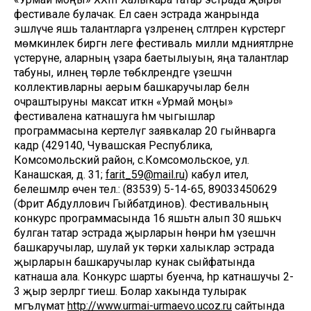
фестивале булачак. Ел саен эстрада жанрында
эшләүче яшь талантларга үзләренең сәләтләрен күрсәтергә
мөмкинлек биргән әлеге фестиваль милли мәдәниятләрне
үстерүне, аларның үзара баетылыуын, яңа талантлар
табуны, илнең төрле төбәкләрендәге үзешчән
коллективларны аерым башкаручылар белән
очраштыруны максат иткән «Урмай моңы»
фестивалена катнашуга һәм чыгышлар
программасына кертелүгә заявкалар 20 гыйнварга
кадәр (429140, Чувашская Республика,
Комсомольский район, с.Комсомольское, ул.
Канашская, д. 31;
farit_59@mail.ru
) кабул ителә,
белешмәләр өчен тел.: (83539) 5-14-65, 89033450629
(Фәрит Абдуллович Гыйбатдинов). Фестивальның
конкурс программасында 16 яшьтән алып 30 яшькәчә
булган татар эстрада җырларын һөнәри һәм үзешчән
башкаручылар, шулай ук төрки халыклар эстрада
җырларын башкаручылар кунак сыйфатында
катнаша ала. Конкурс шарты буенча, һәр катнашучы 2-
3 җыр әзерләргә тиеш. Болар хакында тулырак
мәгълүмат
http://www.urmai-urmaevo.ucoz.ru
сайтында