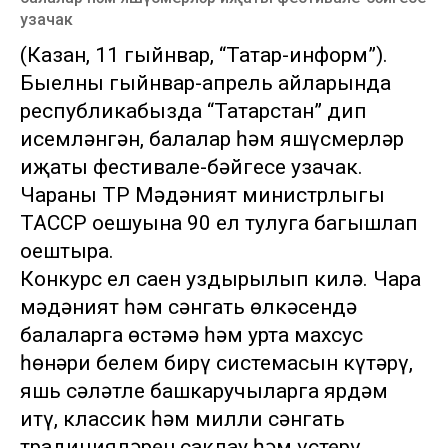
узачак
(Казан, 11 гыйнвар, “Татар-информ”).
Быелның гыйнвар-апрель айларында
республикабызда “Татарстан” дип
исемләнгән, балалар һәм яшүсмерләр
иҗаты фестивале-бәйгесе узачак.
Чараны ТР Мәдәният министрлыгы
ТАССР оешуына 90 ел тулуга багышлап
оештыра.
Конкурс ел саен уздырылып килә. Чара
мәдәният һәм сәнгать өлкәсендә
балаларга өстәмә һәм урта махсус
һөнәри белем бирү системасын күтәрү,
яшь сәләтле башкаручыларга ярдәм
итү, классик һәм милли сәнгать
традицияләрен саклау һәм үстерү