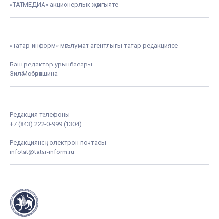
«ТАТМЕДИА» акционерлык җәмгыяте
«Татар-информ» мәгълүмат агентлыгы татар редакциясе
Баш редактор урынбасары
Зилә Мөбәрәкшина
Редакция телефоны
+7 (843) 222-0-999 (1304)
Редакциянең электрон почтасы
infotat@tatar-inform.ru