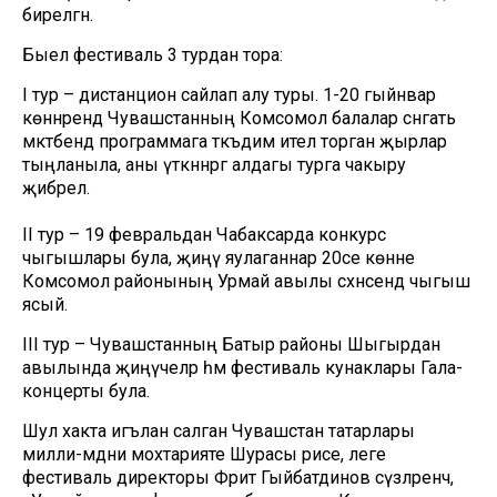
бирелгән.
Быел фестиваль 3 турдан тора:
I тур – дистанцион сайлап алу туры. 1-20 гыйнвар
көннәрендә Чувашстанның Комсомол балалар сәнгать
мәктәбендә программага тәкъдим ителә торган җырлар
тыңланыла, аны үткәннәргә алдагы турга чакыру
җибәрелә.
II тур – 19 февральдан Чабаксарда конкурс
чыгышлары була, җиңү яулаганнар 20се көнне
Комсомол районының Урмай авылы сәхнәсендә чыгыш
ясый.
III тур – Чувашстанның Батыр районы Шыгырдан
авылында җиңүчеләр һәм фестиваль кунаклары Гала-
концерты була.
Шул хакта игълан салган Чувашстан татарлары
милли-мәдәни мохтарияте Шурасы рәисе, әлеге
фестиваль директоры Фәрит Гыйбатдинов сүзләренчә,