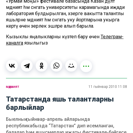
«Урмай моңы» фестивале базасында Казан дәүләт
мәдәният һәм сәнгать университеты карамагында иҗади
лаборатория булдырылган, хәзерге вакытта талантлы
яшьләрне мәдәният һәм сәнгать уку йортларына укырга
кертү өчен әзерлек эшләре алып барыла.
Кызыклы яңалыкларны күзәтеп бару өчен
Телеграм-
каналга
язылыгыз
мәдәният
11 гыйнвар 2010 11:08
Татарстанда яшь талантларны
барлыйлар
Быелның гыйнвар-апрель айларында
республикабызда “Татарстан” дип исемләнгән,
балалар һәм яшүсмерләр иҗаты фестивале-бәйгесе