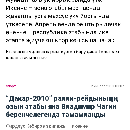
Икенче – зона этабы март аенда
җаваплы урта махсус уку йортында
үткәрелә. Апрель аенда оештырылачак
өченче – республика этабында ике
этапта җиңүче яшьләр көч сынашачак.
Кызыклы яңалыкларны күзәтеп бару өчен
Телеграм-
каналга
язылыгыз
спорт
9 гыйнвар 2010 00:07
“Дакар-2010” ралли-рейдының иң
озын этабы янә Владимир Чагин
беренчелегендә тәмамланды
Фирдәүс Кәбиров экипажы – икенче