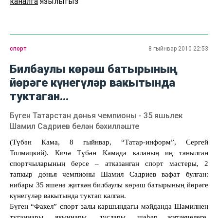
каналга
язылыгыз
спорт
8 гыйнвар 2010 22:53
Билбаулы көрәш батырының
йөрәге күнегүләр вакытында
туктаган...
Бүген Татарстан дөнья чемпионы - 35 яшьлек
Шамил Садриев белән бәхилләште
(Түбән Кама, 8 гыйнвар, “Татар-информ”, Сергей
Толмацкий). Кичә Түбән Камада каланың иң танылган
спортчыларының берсе – атказанган спорт мастеры, 2
тапкыр дөнья чемпионы Шамил Садриев вафат булган:
нибары 35 яшенә җиткән билбаулы көрәш батырының йөрәге
күнегүләр вакытында туктап калган.
Бүген “Факел” спорт залы каршындагы мәйданда Шамилнең
туганнары, якыннары, дуслары, шәһәр җитәкчелеге,