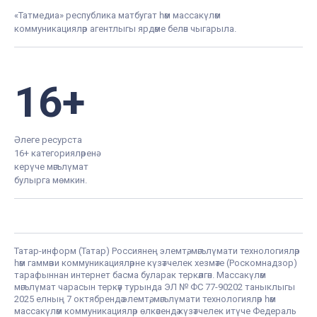
«Татмедиа» республика матбугат һәм массакүләм
коммуникацияләр агентлыгы ярдәме белән чыгарыла.
16+
Әлеге ресурста
16+ категорияләренә
керүче мәгълүмат
булырга мөмкин.
Татар-информ (Татар) Россиянең элемтә, мәгълүмати технологияләр
һәм гаммәви коммуникацияләрне күзәтчелек хезмәте (Роскомнадзор)
тарафыннан интернет басма буларак теркәлгән. Массакүләм
мәгълүмат чарасын теркәү турында ЭЛ № ФС 77-90202 таныклыгы
2025 елның 7 октябрендә элемтә, мәгълүмати технологияләр һәм
массакүләм коммуникацияләр өлкәсендә күзәтчелек итүче Федераль