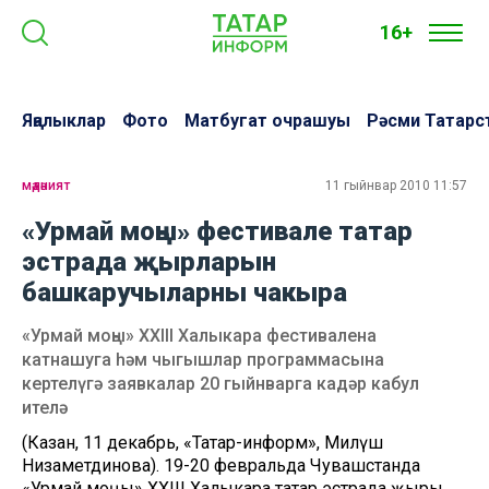
16+
Яңалыклар
Фото
Матбугат очрашуы
Рәсми Татарс
мәдәният
11 гыйнвар 2010 11:57
«Урмай моңы» фестивале татар
эстрада җырларын
башкаручыларны чакыра
«Урмай моңы» XXIII Халыкара фестивалена
катнашуга һәм чыгышлар программасына
кертелүгә заявкалар 20 гыйнварга кадәр кабул
ителә
(Казан, 11 декабрь, «Татар-информ», Миләүшә
Низаметдинова). 19-20 февральда Чувашстанда
«Урмай моңы» XXIII Халыкара татар эстрада җыры