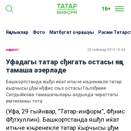
16+
Яңалыклар
Фото
Матбугат очрашуы
Рәсми Татарс
мәдәният
29 гыйнвар 2010 10:34
Уфадагы татар сђнгать остасы яңа
тамаша әзерләде
Башкортстанда яшђп иќат итњче књренекле татар
ќырчысы џђм нђфис сњз остасы Гљлзђмия
Ситдыйкова тамашачылары алдында чираттагы
имтиханны тота
(Уфа, 29 гыйнвар, “Татар-информ”, Фђнис
Фђтхуллин). Башкортстанда яшђп иќат
итњче књренекле татар ќырчысы џђм