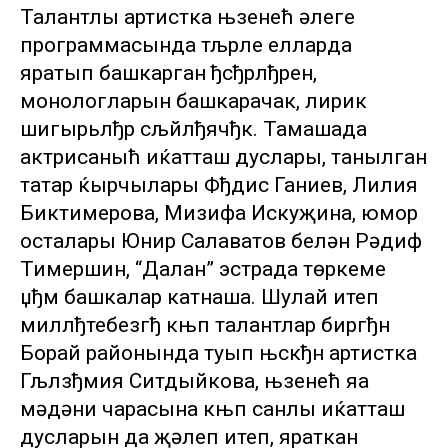
Талантлы артистка њзенећ әлеге
программасында тљрле елларда
яратып башкарган ђсђрлђрен,
монологларын башкарачак, лирик
шигырьлђр сљйлђячђк. Тамашада
актрисаныћ иќатташ дуслары, танылган
татар ќырчылары Фђдис Ганиев, Лилия
Биктимерова, Миңзифа Искуҗина, юмор
осталары Юнир Салаватов белән Рәдиф
Тимершин, “Далан” эстрада төркеме
џђм башкалар катнаша. Шулай итеп
миллђтебезгђ књп талантлар биргђн
Борай районында туып њскђн артистка
Гљлзђмия Ситдыйкова, њзенећ яңа
мәдәни чарасына књп санлы иќатташ
дусларын да җәлеп итеп, яраткан