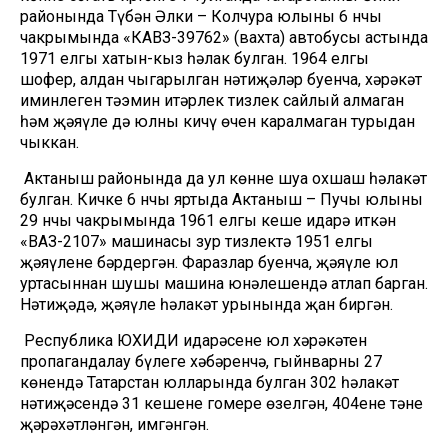
районында Түбән Әлки – Колчура юлының 6 нчы
чакрымында «КАВЗ-39762» (вахта) автобусы астында
1971 елгы хатын-кыз һәлак булган. 1964 елгы
шофер, алдан чыгарылган нәтиҗәләр буенча, хәрәкәт
иминлеген тәэмин итәрлек тизлек сайлый алмаган
һәм җәяүле дә юлны кичү өчен каралмаган турыдан
чыккан.
Актаныш районында да ул көнне шуңа охшаш һәлакәт
булган. Кичке 6 нчы яртыда Актаныш – Пучы юлының
29 нчы чакрымында 1961 елгы кеше идарә иткән
«ВАЗ-2107» машинасы зур тизлектә 1951 елгы
җәяүлене бәрдергән. Фаразлар буенча, җәяүле юл
уртасыннан шушы машина юнәлешендә атлап барган.
Нәтиҗәдә, җәяүле һәлакәт урынында җан биргән.
Республика ЮХИДИ идарәсенең юл хәрәкәтен
пропагандалау бүлеге хәбәренчә, гыйнварның 27
көнендә Татарстан юлларында булган 302 һәлакәт
нәтиҗәсендә 31 кешенең гомере өзелгән, 404енең тәне
җәрәхәтләнгән, имгәнгән.