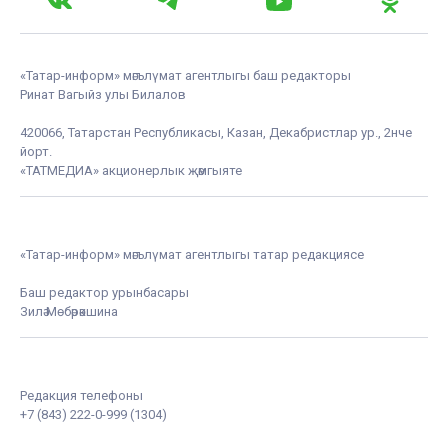
«Татар-информ» мәгълүмат агентлыгы баш редакторы
Ринат Вагыйз улы Билалов
420066, Татарстан Республикасы, Казан, Декабристлар ур., 2нче
йорт.
«ТАТМЕДИА» акционерлык җәмгыяте
«Татар-информ» мәгълүмат агентлыгы татар редакциясе
Баш редактор урынбасары
Зилә Мөбәрәкшина
Редакция телефоны
+7 (843) 222-0-999 (1304)