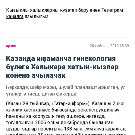
Кызыклы яңалыкларны күзәтеп бару өчен
Телеграм-
каналга
язылыгыз
архив
28 гыйнвар 2010 18:39
Казанда иң заманча гинекология
бүлеге Халыкара хатын-кызлар
көненә ачылачак
Һәрхәлдә, шәһәр мэры, шулай планлаштырылган, ул
үтәлергә тиеш, дигән фикердә
(Казан, 28 гыйнвар, «Татар-информ»). Казанның 2 нче
клиник хастаханәсе бинасында реконструкцияләү
һәм аның яңа корпусын төзү эшләре, нигездә,
төгәлләнгән. 2006 елның декабрендә башланган
шушы эшләр проектына 138 млн. сум акча каралган,