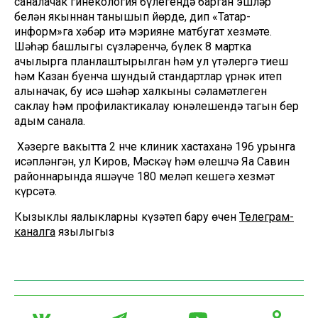
саналачак гинекология бүлегендә барган эшләр
белән якыннан танышып йөрде, дип «Татар-
информ»га хәбәр итә мэриянең матбугат хезмәте.
Шәһәр башлыгы сүзләренчә, бүлек 8 мартка
ачылырга планлаштырылган һәм ул үтәлергә тиеш
һәм Казан буенча шундый стандартлар үрнәк итеп
алыначак, бу исә шәһәр халкының сәламәтлеген
саклау һәм профилактикалау юнәлешендә тагын бер
адым санала.
Хәзерге вакытта 2 нче клиник хастаханә 196 урынга
исәпләнгән, ул Киров, Мәскәү һәм өлешчә Яңа Савин
районнарында яшәүче 180 меңләп кешегә хезмәт
күрсәтә.
Кызыклы яңалыкларны күзәтеп бару өчен
Телеграм-
каналга
язылыгыз