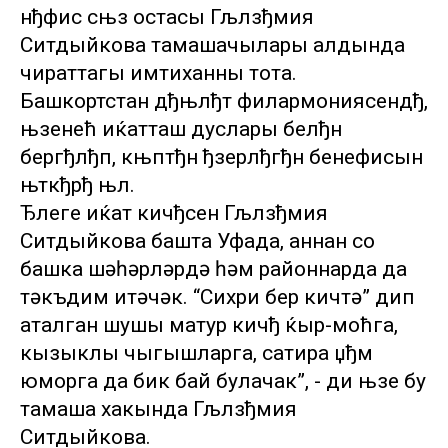
нђфис сњз остасы Гљлзђмия
Ситдыйкова тамашачылары алдында
чираттагы имтиханны тота.
Башкортстан дђњлђт филармониясендђ,
њзенећ иќатташ дуслары белђн
бергђлђп, књптђн ђзерлђгђн бенефисын
њткђрђ њл.
Ђлеге иќат кичђсен Гљлзђмия
Ситдыйкова башта Уфада, аннан соң
башка шәһәрләрдә һәм районнарда да
тәкъдим итәчәк. “Сихри бер кичтә” дип
аталган шушы матур кичђ ќыр-моћга,
кызыклы чыгышларга, сатира џђм
юморга да бик бай булачак”, - ди њзе бу
тамаша хакында Гљлзђмия
Ситдыйкова.