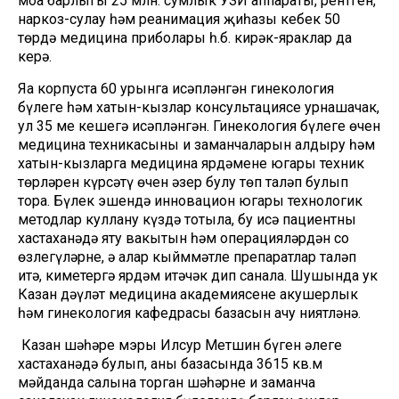
моңа барлыгы 25 млн. сумлык УЗИ аппараты, рентген,
наркоз-сулау һәм реанимация җиһазы кебек 50
төрдә медицина приболары һ.б. кирәк-яраклар да
керә.
Яңа корпуста 60 урынга исәпләнгән гинекология
бүлеге һәм хатын-кызлар консультациясе урнашачак,
ул 35 мең кешегә исәпләнгән. Гинекология бүлеге өчен
медицина техникасының иң заманчаларын алдыру һәм
хатын-кызларга медицина ярдәменең югары техник
төрләрен күрсәтү өчен әзер булу төп таләп булып
тора. Бүлек эшендә инновацион югары технологик
методлар куллану күздә тотыла, бу исә пациентның
хастаханәдә яту вакытын һәм операцияләрдән соң
өзлегүләрне, ә алар кыйммәтле препаратлар таләп
итә, киметергә ярдәм итәчәк дип санала. Шушында ук
Казан дәүләт медицина академиясенең акушерлык
һәм гинекология кафедрасы базасын ачу ниятләнә.
Казан шәһәре мэры Илсур Метшин бүген әлеге
хастаханәдә булып, аның базасында 3615 кв.м
мәйданда салына торган шәһәрнең иң заманча