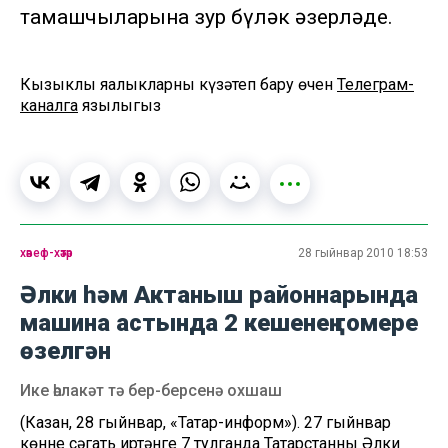
тамашчыларына зур бүләк әзерләде.
Кызыклы яңалыкларны күзәтеп бару өчен
Телеграм-
каналга
язылыгыз
хәвеф-хәтәр
28 гыйнвар 2010 18:53
Әлки һәм Актаныш районнарында
машина астында 2 кешенең гомере
өзелгән
Ике һәлакәт тә бер-берсенә охшаш
(Казан, 28 гыйнвар, «Татар-информ»). 27 гыйнвар
көнне сәгать иртәнге 7 тулганда Татарстанның Әлки