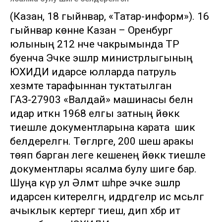
(Казан, 18 гыйнвар, «Татар-информ»). 16
гыйнвар көнне Казан – Оренбург
юлының 212 нче чакрымында ТР
буенча Эчке эшләр министрлыгының
ЮХИДИ идарәсе юлларда патруль
хезмәте тарафыннан туктатылган
ГАЗ-27903 «Валдай» машинасы белән
идарә иткән 1968 елгы затның йөккә
тиешле документларына карата шик
белдерелгән. Төгәлрәге, 200 шешә аракы
төяп барган әлеге кешенең йөккә тиешле
документлары ясалма булу шиге бар.
Шуңа күрә ул Әлмәт шәһәре эчке эшләр
идарәсенә китерелгән, идәрәдәгеләр исә мәсьәләгә
ачыклык кертергә тиеш, дип хәбәр итә