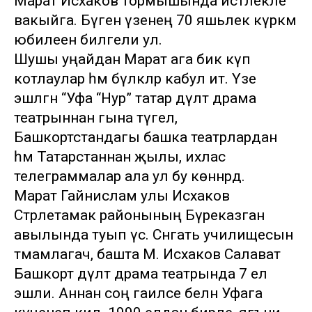
Марат Исхаков тормышында истәлекле
вакыйга. Бүген үзенең 70 яшьлек күркәм
юбилеен билгели ул.
Шушы уңайдан Марат ага бик күп
котлаулар һәм бүләкләр кабул итә. Үзе
эшләгән “Уфа “Нур” татар дәүләт драма
театрыннан гына түгел, ә
Башкортстандагы башка театрлардан
һәм Татарстаннан җылы, ихлас
телеграммалар ала ул бу көннәрдә.
Марат Гайнислам улы Исхаков
Стәрлетамак районының Бүреказган
авылында туып үсә. Сәнгать училищесын
тәмамлагач, башта М. Исхаков Салават
Башкорт дәүләт драма театрында 7 ел
эшли. Аннан соң гаиләсе белән Уфага