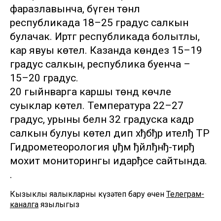
фаразлавынча, бүген төнлә
республикада 18–25 градус салкын
булачак. Иртәгә республикада болытлы,
кар явуы көтелә. Казанда көндез 15–19
градус салкын, республика буенча –
15–20 градус.
20 гыйнварга каршы төндә көчле
суыклар көтелә. Температура 22–27
градус, урыны белән 32 градуска кадәр
салкын булуы көтелә дип хђбђр ителђ ТР
Гидрометеорология џђм ђйлђнђ-тирђ
мохит мониторингы идарђсе сайтында.
.
Кызыклы яңалыкларны күзәтеп бару өчен
Телеграм-
каналга
язылыгыз