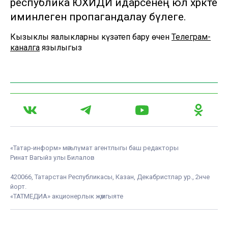
республика ЮХИДИ идарәсенең юл хәрәкәте
иминлеген пропагандалау бүлеге.
Кызыклы яңалыкларны күзәтеп бару өчен
Телеграм-
каналга
язылыгыз
«Татар-информ» мәгълүмат агентлыгы баш редакторы
Ринат Вагыйз улы Билалов
420066, Татарстан Республикасы, Казан, Декабристлар ур., 2нче
йорт.
«ТАТМЕДИА» акционерлык җәмгыяте