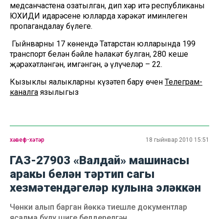
медсанчастена озатылган, дип хәр итә республиканың
ЮХИДИ идарәсенең юлларда хәрәкәт иминлеген
пропагандалау бүлеге.
Гыйнварның 17 көнендә Татарстан юлларында 199
транспорт белән бәйле һәлакәт булган, 280 кеше
җәрәхәтләнгән, имгәнгән, ә үлүчеләр – 22.
Кызыклы яңалыкларны күзәтеп бару өчен
Телеграм-
каналга
язылыгыз
хәвеф-хәтәр
18 гыйнвар 2010 15:51
ГАЗ-27903 «Валдай» машинасы
аракы белән тәртип сагы
хезмәтендәгеләр кулына эләккән
Чөнки алып барган йөккә тиешле документлар
ясалма булу шиге белдерелгән