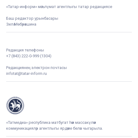
«Татар-информ» мәгълүмат агентлыгы татар редакциясе
Баш редактор урынбасары
Зилә Мөбәрәкшина
Редакция телефоны
+7 (843) 222-0-999 (1304)
Редакциянең электрон почтасы
infotat@tatar-inform.ru
«Татмедиа» республика матбугат һәм массакүләм
коммуникацияләр агентлыгы ярдәме белән чыгарыла.