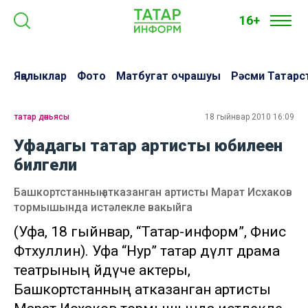
16+
Яңалыклар
Фото
Матбугат очрашуы
Рәсми Татарс
татар дөньясы
18 гыйнвар 2010 16:09
Уфадагы татар артисты юбилеен
билгели
Башкортстанның атказанган артисты Марат Исхаков
тормышында истәлекле вакыйга
(Уфа, 18 гыйнвар, “Татар-информ”, Фәнис
Фәтхуллин). Уфа “Нур” татар дәүләт драма
театрының әйдәүче актеры,
Башкортстанның атказанган артисты