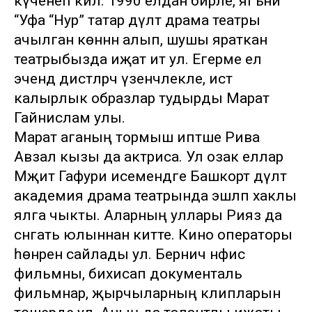
күченеп килә. 1990 елдан бирле, ягъни
“Уфа “Нур” татар дәүләт драма театры
ачылган көннән алып, шушы яраткан
театрыбызда иҗат итә ул. Егерме ел
эчендә дистәләрчә үзенчәлекле, истә
калырлык образлар тудырды Марат
Гайнислам улы.
Марат аганың тормыш иптәше Рива
Авзал кызы да актриса. Ул озак еллар
Мәҗит Гафури исемендәге Башкорт дәүләт
академия драма театрында эшләп хаклы
ялга чыкты. Аларның уллары Рияз да
сәнгать юлыннан китте. Кино операторы
һөнәрен сайлады ул. Берничә нәфис
фильмны, бихисап документаль
фильмнар, җырчыларның клипларын