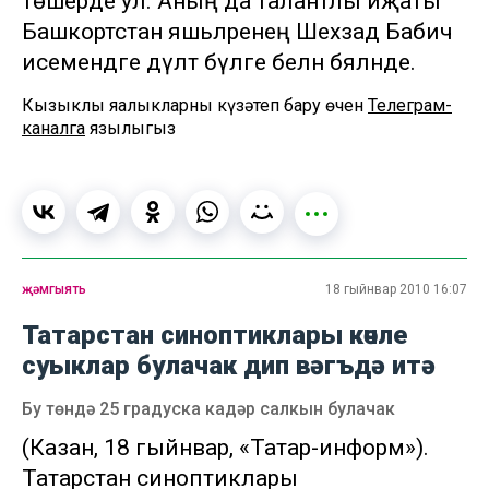
төшерде ул. Аның да талантлы иҗаты
Башкортстан яшьләренең Шәехзадә Бабич
исемендәге дәүләт бүләге белән бәяләнде.
Кызыклы яңалыкларны күзәтеп бару өчен
Телеграм-
каналга
язылыгыз
җәмгыять
18 гыйнвар 2010 16:07
Татарстан синоптиклары көчле
суыклар булачак дип вәгъдә итә
Бу төндә 25 градуска кадәр салкын булачак
(Казан, 18 гыйнвар, «Татар-информ»).
Татарстан синоптиклары