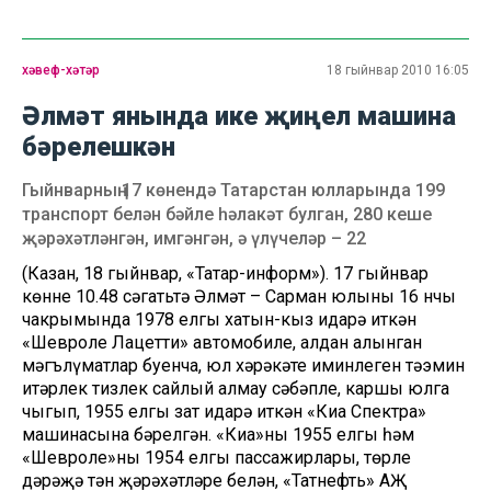
хәвеф-хәтәр
18 гыйнвар 2010 16:05
Әлмәт янында ике җиңел машина
бәрелешкән
Гыйнварның 17 көнендә Татарстан юлларында 199
транспорт белән бәйле һәлакәт булган, 280 кеше
җәрәхәтләнгән, имгәнгән, ә үлүчеләр – 22
(Казан, 18 гыйнвар, «Татар-информ»). 17 гыйнвар
көнне 10.48 сәгатьтә Әлмәт – Сарман юлының 16 нчы
чакрымында 1978 елгы хатын-кыз идарә иткән
«Шевроле Лацетти» автомобиле, алдан алынган
мәгълүматлар буенча, юл хәрәкәте иминлеген тәэмин
итәрлек тизлек сайлый алмау сәбәпле, каршы юлга
чыгып, 1955 елгы зат идарә иткән «Киа Спектра»
машинасына бәрелгән. «Киа»ның 1955 елгы һәм
«Шевроле»ның 1954 елгы пассажирлары, төрле
дәрәҗә тән җәрәхәтләре белән, «Татнефть» АҖ