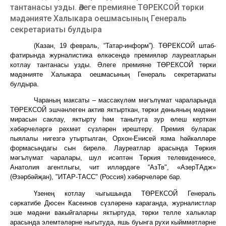
тантанасы узды. Әлеге премияне ТӨРЕКСОЙ төрки
мәдәнияте Халыкара оешмасының Генераль
секретариаты булдыра
(Казан, 19 феврал
ь
, “Татар-информ”). ТӨРЕКСОЙ штаб-
фатирында журналистика өлкәсендә премияләр лауреатларын
котлау тантанасы узды. Әлеге премияне ТӨРЕКСОЙ төрки
мәдәнияте Халыкара оешмасының Генерал
ь
секретариаты
булдыра.
Чараның максаты – массакүләм мәгълүмат чараларында
ТӨРЕКСОЙ эшчәнлеген актив яктырткан, төрки дөньяның мәдәни
мирасын саклау, яктырту һәм танытуга зур өлеш керткән
хәбәрчеләргә рәхмәт сүзләрен ирештерү. Премия буларак
пыялалы нигезгә утыртылган, Орхон-Енисей язма һәйкәлләре
формасындагы сын бирелә. Лауреатлар арасында Төркия
мәгълүмат чаралары, шул исәптән Төркия телевидениесе,
Анатолия агентлыгы, чит илләрдәге “АзТв
"
, «АзерТАдж»
(
Әзәрбәйҗан
)
,
"
ИТАР-ТАСС
" (
Россия
)
хәбәрчеләре бар.
Үзенең котлау чыгышында ТӨРЕКСОЙ Генераль
сәркатибе Дюсен Касеинов сүзләренә караганда, журналистлар
эше мәдәни вакыйгаларны яктыртуда, төрки телле халыклар
арасында элемтәләрне ныгытуда, яшь буынга рухи кыйммәтләрне