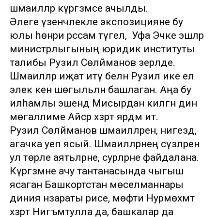
шәмаилләр күргәзмәсе ачылды.
Әлеге үзенчәлекле экспозицияне бу
юлы һөнәри рәссам түгел, ә Уфа Эчке эшләр
министрлыгының юридик институты
талибы Рузил Сөләйманов әзерләде.
Шәмаилләр иҗат итү белән Рузил ике ел
элек кенә шөгыльләнә башлаган. Аңа бу
илһамлы эшендә Мисырдан килгән дин
мөгаллиме Айсәр хәзрәт ярдәм итә.
Рузил Сөләйманов шәмаилләрен, нигездә,
агачка уеп ясый. Шәмаилләрнең сүзләренә
ул төрле аятьләрне, сурәләрне файдалана.
Күргәзмәне ачу тантанасында чыгыш
ясаган Башкортстан мөселманнары
диния нәзараты рәисе, мөфти Нурмөхәмәт
хәзрәт Нигъмәтулла да, башкалар да