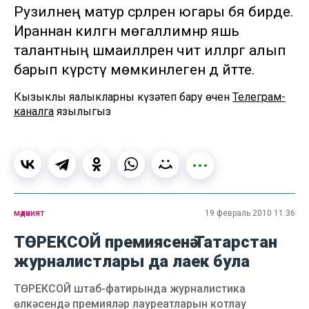
Рузилнең матур әсәрләренә югары бәя бирде.
Ираннан килгән мөгаллимнәр яшь
талантның шәмаилләрен чит илләргә алып
барып күрсәтү мөмкинлеген дә әйтте.
Кызыклы яңалыкларны күзәтеп бару өчен
Телеграм-
каналга
язылыгыз
мәдәният
19 февраль 2010 11:36
ТӨРЕКСОЙ премиясенә Татарстан
журналистлары да лаек була
ТӨРЕКСОЙ штаб-фатирында журналистика
өлкәсендә премияләр лауреатларын котлау