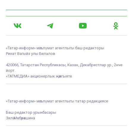
«Татар-информ» мәгълүмат агентлыгы баш редакторы
Ринат Вагыйз улы Билалов
420066, Татарстан Республикасы, Казан, Декабристлар ур., 2нче
йорт.
«ТАТМЕДИА» акционерлык җәмгыяте
«Татар-информ» мәгълүмат агентлыгы татар редакциясе
Баш редактор урынбасары
Зилә Мөбәрәкшина