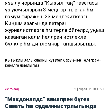
язылу чорында “Кызыл таң” газетасы
үз укучыларын 3 меңгә арттырган һәм
гомум тиражын 23 меңгә җиткергән.
Киңәшмә азагында ветеран
журналистларга һәм төрле бәйгеләрдә уңыш
казанган каләм әһелләренә истәлекле
бүләкләр һәм дипломнар тапшырылды.
Кызыклы яңалыкларны күзәтеп бару өчен
Телеграм-
каналга
язылыгыз
икътисад
19 февраль 2010 11:28
“Макдоналдс” вәкилләрен бүген
Сәнәгать һәм сәүдә министрлыгында