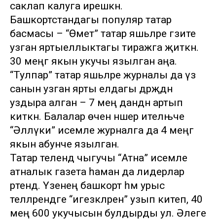
саклап калуга ирешкән.
Башкортстандагы популяр татар
басмасы – “Өмет” татар яшьләре гәзите
узган яртыеллыктагы тиражга җиткән.
30 меңгә якын укучы язылган аңа.
“Тулпар” татар яшьләре журналы да үз
санын узган ярты елдагы дәрәҗәдән
уздыра алган – 7 мең данәдән артып
киткән. Балалар өчен нәшер ителњче
“Әллүки” исемле журналга да 4 меңгә
якын абунәче язылган.
Татар телендә чыгучы “Атна” исемле
атналык газета һаман да лидерлар
рәтендә. Үзенең башкорт һәм урыс
телләрендәге “игезәкләрен” узып китеп, 40
мең 600 укучысын булдырды ул. Әлеге