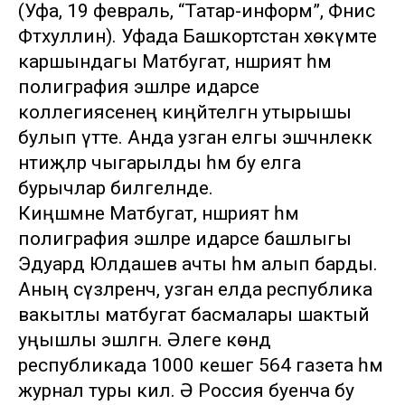
(Уфа, 19 февраль, “Татар-информ”, Фәнис
Фәтхуллин). Уфада Башкортстан хөкүмәте
каршындагы Матбугат, нәшрият һәм
полиграфия эшләре идарәсе
коллегиясенең киңәйтелгән утырышы
булып үтте. Анда узган елгы эшчәнлеккә
нәтиҗәләр чыгарылды һәм бу елга
бурычлар билгеләнде.
Киңәшмәне Матбугат, нәшрият һәм
полиграфия эшләре идарәсе башлыгы
Эдуард Юлдашев ачты һәм алып барды.
Аның сүзләренчә, узган елда республика
вакытлы матбугат басмалары шактый
уңышлы эшләгән. Әлеге көндә
республикада 1000 кешегә 564 газета һәм
журнал туры килә. Ә Россия буенча бу