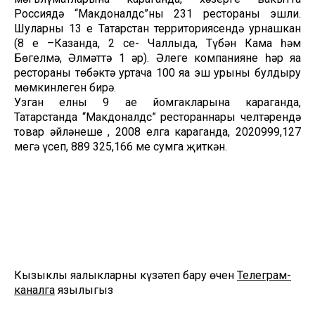
Россиядә “Макдоналдс”ның 231 рестораны эшли.
Шуларның 13 е Татарстан территориясендә урнашкан
(8 е –Казанда, 2 се- Чаллыда, Түбән Кама һәм
Бөгелмә, Әлмәттә 1 әр). Әлеге компаниянең һәр яңа
рестораны төбәктә уртача 100 яңа эш урыны булдыру
мөмкинлеген бирә.
Узган елның 9 ае йомгакларына караганда,
Татарстанда “Макдоналдс” рестораннары челтәрендә
товар әйләнеше , 2008 елга караганда, 2020999,127
меңгә үсеп, 889 325,166 мең сумга җиткән.
Кызыклы яңалыкларны күзәтеп бару өчен
Телеграм-
каналга
язылыгыз