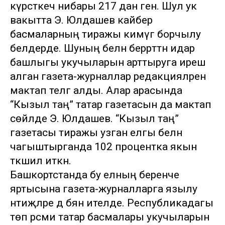
күрсәткеч нибары 217 данә генә. Шул ук
вакытта Э. Юлдашев кайбер
басмаларның тиражы кимүгә борчылу
белдерде. Шуның белән беррәттән идарә
башлыгы укучыларын арттыруга ирешә
алган газета-журналлар редакцияләрен
мактап телгә алды. Алар арасында
“Кызыл таң” татар газетасын да мактап
сөйләде Э. Юлдашев. “Кызыл таң”
газетасы тиражы узган елгы белән
чагыштырганда 102 процентка якын
тәкшил иткән.
Башкортстанда бу елның беренче
яртысына газета-журналларга язылу
нәтиҗәләре дә бәян ителде. Республикадагы
төп рәсми татар басмалары укучыларын