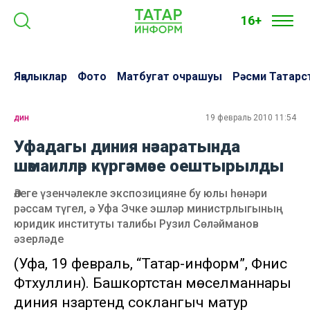
16+
Яңалыклар
Фото
Матбугат очрашуы
Рәсми Татарс
дин
19 февраль 2010 11:54
Уфадагы диния нәзаратында
шәмаилләр күргәзмәсе оештырылды
Әлеге үзенчәлекле экспозицияне бу юлы һөнәри
рәссам түгел, ә Уфа Эчке эшләр министрлыгының
юридик институты талибы Рузил Сөләйманов
әзерләде
(Уфа, 19 февраль, “Татар-информ”, Фәнис
Фәтхуллин). Башкортстан мөселманнары
диния нәзарәтендә соклангыч матур