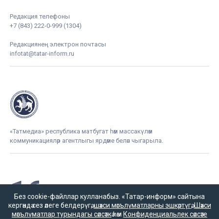
Редакция телефоны
+7 (843) 222-0-999 (1304)
Редакциянең электрон почтасы
infotat@tatar-inform.ru
«Татмедиа» республика матбугат һәм массакүләм
коммуникацияләр агентлыгы ярдәме белән чыгарыла.
16+
Без cookie-файллар кулланабыз. «Татар-информ» сайтына
кергәндә сез әлеге белдерүгә,
шәхси мәгълүматларны эшкәртүгә
,
Шәхси
мәгълүматлар турындагы сәясәткә
һәм
Конфиденциальлек сәясәте
Әлеге ресурста