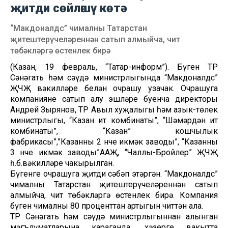
җитди сөйләшү көтә
“Макдоналдс” чималны Татарстан
җитештерүчеләреннән сатып алмыйча, чит
төбәкләргә өстенлек бирә
(Казан, 19 февраль, “Татар-информ”). Бүген ТР
Сәнәгать һәм сәүдә министрлыгында “Макдоналдс”
ҖЧҖ вәкилләре белән очрашу узачак. Очрашуга
компаниянең сатып алу эшләре буенча директоры
Андрей Зырянов, ТР Авыл хуҗалыгы һәм азык-төлек
министрлыгы, “Казан ит комбинаты”, “Шәмәрдән ит
комбинаты”, “Казан” кошчылык
фабрикасы”,”Казанның 2 нче икмәк заводы”, “Казанның
3 нче икмәк заводы”ААҖ, “Чаллы-Бройлер” ҖЧҖ
һ.б.вәкилләре чакырылган.
Бүгенге очрашуга җитди сәбәп этәргән. “Макдоналдс”
чималны Татарстан җитештерүчеләреннән сатып
алмыйча, чит төбәкләргә өстенлек бирә. Компания
бүген чималның 80 проценттан артыгын читтән ала.
ТР Сәнәгать һәм сәүдә министрлыгыннан алынган
мәгълүматларына караганда, хәзерге вакытта