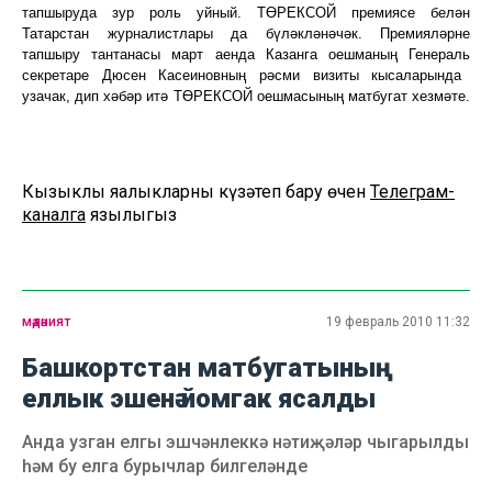
тапшыруда зур роль уйный. ТӨРЕКСОЙ премиясе белән
Татарстан журналистлары да бүләкләнәчәк.
Премияләрне
тапшыру тантанасы март аенда Казанга оешманың Генерал
ь
секретаре Дюсен Касеиновның рәсми визиты кысаларында
узачак, дип хәбәр итә ТӨРЕКСОЙ оешмасының матбугат хезмәте.
Кызыклы яңалыкларны күзәтеп бару өчен
Телеграм-
каналга
язылыгыз
мәдәният
19 февраль 2010 11:32
Башкортстан матбугатының
еллык эшенә йомгак ясалды
Анда узган елгы эшчәнлеккә нәтиҗәләр чыгарылды
һәм бу елга бурычлар билгеләнде