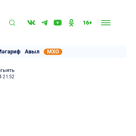
16+
Мәгариф
Авыл
МХО
мгыять
4 21:52