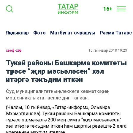
16+
Яңалыклар
Фото
Матбугат очрашуы
Рәсми Татарс
хәвеф-хәтәр
10 гыйнвар 2018 19:23
Тукай районы Башкарма комитеты
түрәсе “җир мәсьәләсен” хәл
итәргә тәкъдим иткән
Суд муниципалитетның элеккеге хезмәткәрен
мошенниклыкта гаепле дип тапкан.
(Чаллы, 10 гыйнвар, «Татар-информ», Эльвира
Мөхәмәтдинова). Тукай районы Башкарма комитеты
түрәсе эшмәкәргә 200 мең сумга “җир мәсьәләсен”
хәл итәргә тәкъдим иткән һәм шартлы рәвештә 2 елга
ирегеннән мәхрүм ителгән.