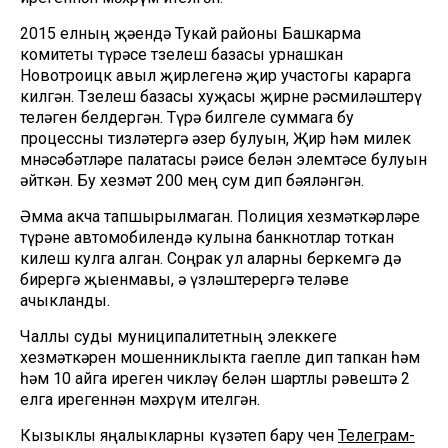
2015 елның җәендә Тукай районы Башкарма
комитеты түрәсе төзелеш базасы урнашкан
Новотроицк авыл җирлегенә җир участогы карарга
килгән. Төзелеш базасы хуҗасы җирне рәсмиләштерү
теләген белдергән. Түрә билгеле суммага бу
процессны тизләтергә әзер булуын, Җир һәм милек
мөнәсәбәтләре палатасы рәисе белән элемтәсе булуын
әйткән. Бу хезмәт 200 мең сум дип бәяләнгән.
Әмма акча тапшырылмаган. Полиция хезмәткәрләре
түрәне автомобилендә кулына банкнотлар тоткан
килеш кулга алган. Соңрак ул аларны беркемгә дә
бирергә җыенмавы, ә үзләштерергә теләве
ачыкланды.
Чаллы суды муниципалитетның элеккеге
хезмәткәрен мошенниклыкта гаепле дип тапкан һәм
һәм 10 айга иреген чикләү белән шартлы рәвештә 2
елга ирегеннән мәхрүм ителгән.
Кызыклы яңалыкларны күзәтеп бару өчен
Телеграм-