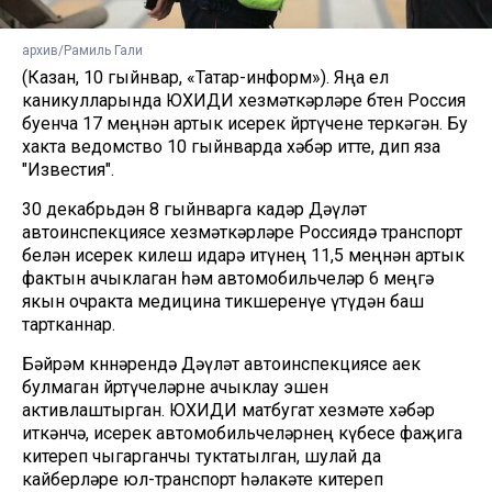
архив/Рамиль Гали
(Казан, 10 гыйнвар, «Татар-информ»). Яңа ел
каникулларында ЮХИДИ хезмәткәрләре бөтен Россия
буенча 17 меңнән артык исерек йөртүчене теркәгән. Бу
хакта ведомство 10 гыйнварда хәбәр итте, дип яза
"Известия".
30 декабрьдән 8 гыйнварга кадәр Дәүләт
автоинспекциясе хезмәткәрләре Россиядә транспорт
белән исерек килеш идарә итүнең 11,5 меңнән артык
фактын ачыклаган һәм автомобильчеләр 6 меңгә
якын очракта медицина тикшеренүе үтүдән баш
тартканнар.
Бәйрәм көннәрендә Дәүләт автоинспекциясе аек
булмаган йөртүчеләрне ачыклау эшен
активлаштырган. ЮХИДИ матбугат хезмәте хәбәр
иткәнчә, исерек автомобильчеләрнең күбесе фаҗига
китереп чыгарганчы туктатылган, шулай да
кайберләре юл-транспорт һәлакәте китереп