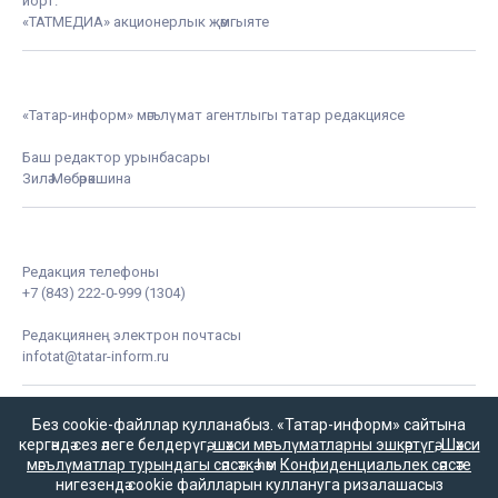
йорт.
«ТАТМЕДИА» акционерлык җәмгыяте
«Татар-информ» мәгълүмат агентлыгы татар редакциясе
Баш редактор урынбасары
Зилә Мөбәрәкшина
Редакция телефоны
+7 (843) 222-0-999 (1304)
Редакциянең электрон почтасы
infotat@tatar-inform.ru
Без cookie-файллар кулланабыз. «Татар-информ» сайтына
кергәндә сез әлеге белдерүгә,
шәхси мәгълүматларны эшкәртүгә
,
Шәхси
мәгълүматлар турындагы сәясәткә
һәм
Конфиденциальлек сәясәте
нигезендә cookie файлларын куллануга ризалашасыз