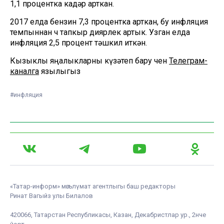
1,1 процентка кадәр арткан.
2017 елда бензин 7,3 процентка арткан, бу инфляция
темпыннан өч тапкыр диярлек артык. Узган елда
инфляция 2,5 процент тәшкил иткән.
Кызыклы яңалыкларны күзәтеп бару өчен
Телеграм-
каналга
язылыгыз
#инфляция
«Татар-информ» мәгълүмат агентлыгы баш редакторы
Ринат Вагыйз улы Билалов
420066, Татарстан Республикасы, Казан, Декабристлар ур., 2нче