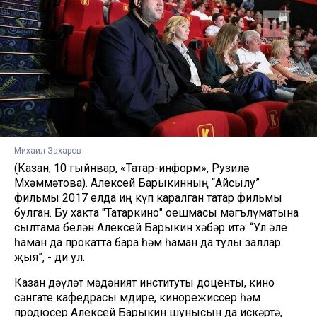
Михаил Захаров
(Казан, 10 гыйнвар, «Татар-информ», Рузилә
Мөхәммәтова). Алексей Барыкинның “Айсылу”
фильмы 2017 елда иң күп каралган татар фильмы
булган. Бу хакта "Татаркино" оешмасы мәгълүматына
сылтама белән Алексей Барыкин хәбәр итә: “Ул әле
һаман да прокатта бара һәм һаман да тулы заллар
җыя”, - ди ул.
Казан дәүләт мәдәният институты доценты, кино
сәнгате кафедрасы мөдире, кинорежиссер һәм
продюсер Алексей Барыкин шунысын да искәртә,