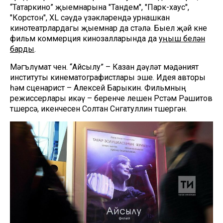
“Татаркино” җыемнарына "Тандем", "Парк-хаус",
"Корстон", XL сәүдә үзәкләрендә урнашкан
кинотеатрлардагы җыемнар да өстәлә. Быел җәй көне
фильм коммерция кинозалларында да
уңыш белән
барды
.
Мәгълүмат өчен. “Айсылу” – Казан дәүләт мәдәният
институты кинематографистлары эше. Идея авторы
һәм сценарист – Алексей Барыкин. Фильмның
режиссерлары икәү – беренче өлешен Рөстәм Рәшитов
төшерсә, икенчесен Солтан Сөнгатуллин төшергән.