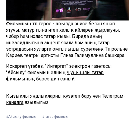
Фильмның төп герое - авылда әнисе белән яшәп
ятучы, матур гына итеп халык көйләрен җырлаучы,
чибәр һәм ихлас татар кызы. Биредә аның
инвалидлыгына акцент ясала һәм аның татар
эстрадасын яуларга омтылышы сурәтләнә. Төп рольне
Кариев театры артисты Гөлназ Галимуллина башкара.
Искәртеп үтәбез, "Интертат" электрон газетасы
"Айсылу" фильмын елның
өч уңышлы татар
фильмының берсе дип саный
.
Кызыклы яңалыкларны күзәтеп бару өчен
Телеграм-
каналга
язылыгыз
#Айсылу фильмы
#татар фильмы