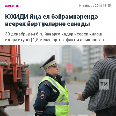
җәмгыять
10 гыйнвар 2018 18:45
ЮХИДИ Яңа ел бәйрәмнәрендә
исерек йөртүчеләрне санады
30 декабрьдән 8 гыйнварга кадәр исерек килеш
идарә итүнең 11,5 меңнән артык факты ачыкланган.