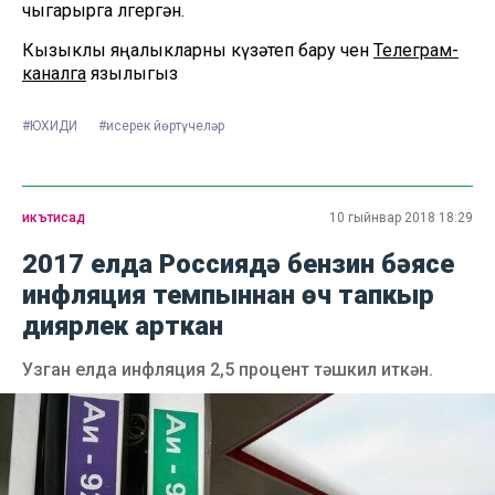
чыгарырга өлгергән.
Кызыклы яңалыкларны күзәтеп бару өчен
Телеграм-
каналга
язылыгыз
#ЮХИДИ
#исерек йөртүчеләр
икътисад
10 гыйнвар 2018 18:29
2017 елда Россиядә бензин бәясе
инфляция темпыннан өч тапкыр
диярлек арткан
Узган елда инфляция 2,5 процент тәшкил иткән.