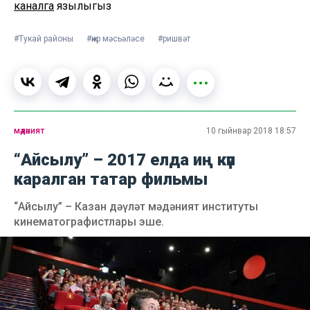
каналга
язылыгыз
#Тукай районы
#җир мәсьәләсе
#ришвәт
мәдәният
10 гыйнвар 2018 18:57
“Айсылу” – 2017 елда иң күп
каралган татар фильмы
“Айсылу” – Казан дәүләт мәдәният институты
кинематографистлары эше.