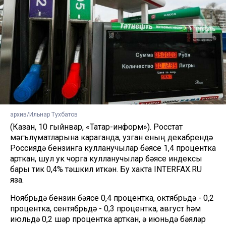
архив/Ильнар Тухбатов
(Казан, 10 гыйнвар, «Татар-информ»). Росстат
мәгълүматларына караганда, узган еның декабрендә
Россиядә бензинга кулланучылар бәясе 1,4 процентка
арткан, шул ук чорга кулланучылар бәясе индексы
бары тик 0,4% тәшкил иткән. Бу хакта INTERFAX.RU
яза.
Ноябрьдә бензин бәясе 0,4 процентка, октябрьдә - 0,2
процентка, сентябрьдә - 0,3 процентка, август һәм
июльдә 0,2 шәр процентка арткан, ә июньдә бәяләр