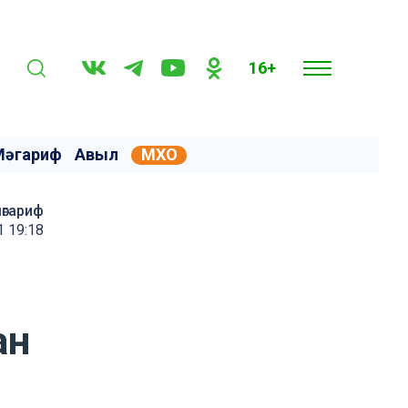
16+
Мәгариф
Авыл
МХО
мәгариф
1 19:18
ан