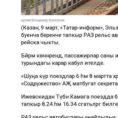
архив/Владимир Васильев
(Казан, 9 март, «Татар-информ», Эл
буенча беренче тапкыр РАЗ рельс а
рейска чыкты.
Бәйрәм көннәрендә, пассажирлар саны
турындагы карар кабул ителде.
«Шуңа күрә поездлар 6 һәм 8 мартта х
«Содружество» АҖ матбугат секрета
Ижевскидан Түбән Камага поездда бар
тапкыр 8.24 һәм 16.34 сәгатьләргә билгел
РА3 рельс автобуслары уңайлылык д