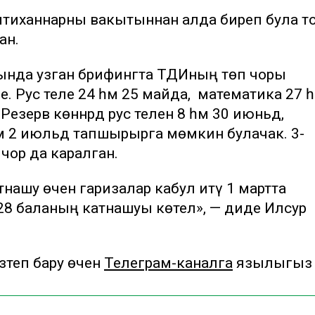
имтиханнарны вакытыннан алда биреп була т
ан.
тында узган брифингта ТДИның төп чоры
 Рус теле 24 һәм 25 майда, ә математика 27 һ
езерв көннәрдә рус телен 8 һәм 30 июньдә,
м 2 июльдә тапшырырга мөмкин булачак. 3-
ә чор да каралган.
тнашу өчен гаризалар кабул итү 1 мартта
528 баланың катнашуы көтелә», — диде Илсур
теп бару өчен
Телеграм-каналга
язылыгыз