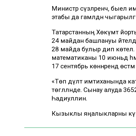
Министр сүзләренчә, быел 
этабы да гамәлдән чыгарылг
Татарстанның Хөкүмәт йор
24 майдан башлануы әйтелде.
28 майда булыр дип көтелә. Р
математиканы 10 июньдә һә
17 сентябрь көннәрендә өстәм
«Төп дәүләт имтиханында ка
төгәлләнде. Сынау алуда 36
Һадиуллин.
Кызыклы яңалыкларны күзә