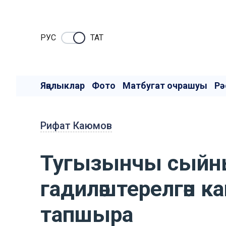
РУC
ТАТ
Яңалыклар
Фото
Матбугат очрашуы
Рә
Рифат Каюмов
Тугызынчы сыйн
гадиләштерелгән к
тапшыра