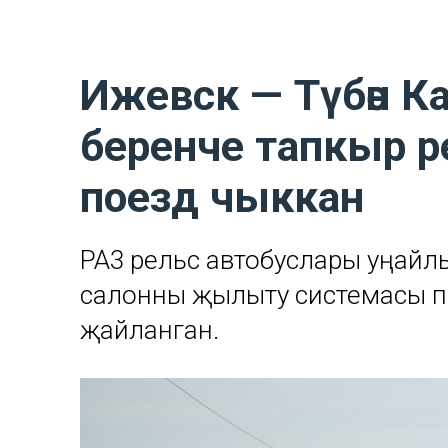
Ижевск — Түбән К
беренче тапкыр р
поезд чыккан
РА3 рельс автобуслары уңайл
салонны җылыту системасы п
җайланган.