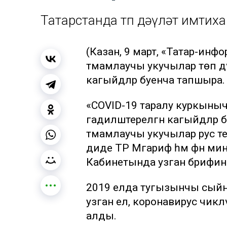
Татарстанда төп дәүләт имтих
(Казан, 9 март, «Татар-и
тәмамлаучы укучылар төп дә
кагыйдәләр буенча тапшыра.
«COVID-19 таралу куркыныч
гадиләштерелгән кагыйдәләр
тәмамлаучы укучылар рус те
диде ТР Мәгариф һәм фән м
Кабинетында узган брифин
2019 елда тугызынчы сыйны
узган ел, коронавирус чиклә
алды.