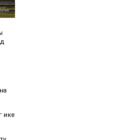
ы
зд
ына
ә ике
ту