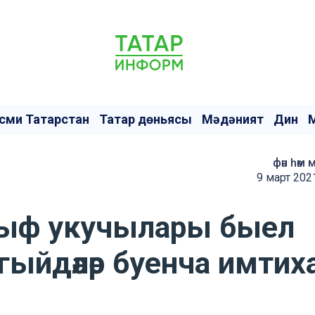
сми Татарстан
Татар дөньясы
Мәдәният
Дин
фән һәм 
9 март 202
ыф укучылары быел
агыйдәләр буенча имтих