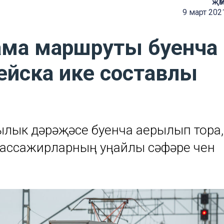
җә
9 март 202
ама маршруты буенча
ейска ике составлы
ылык дәрәҗәсе буенча аерылып тора,
ассажирларның уңайлы сәфәре өчен