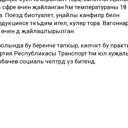
әфәре өчен җайланган һәм температураны 18
. Поезд биотуалет, уңайлы канәфиләр белән
одукциясе тәкъдим ителә, кулер тора. Вагонна
 өчен дә җайлаштырылган.
юлында бу беренче тапкыр, киләчәктә бу прак
Удмуртия Республикасы Транспорт һәм юл хуҗа
чев социаль челтәрдә үз битендә.