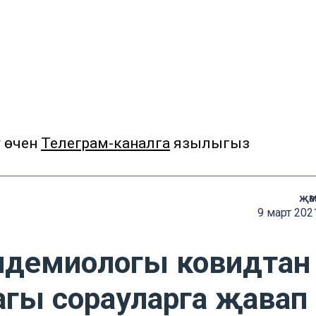
у өчен
Телеграм-каналга
язылыгыз
җә
9 март 202
пидемиологы ковидтан
гы сорауларга җавап