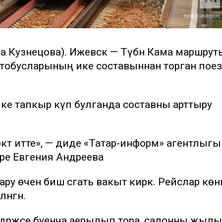
ьза Кузнецова). Ижевск — Түбән Кама маршрут
втобусларының ике составыннан торган пое
 ике тапкыр күп булганда составны арттыру
әрәкәт итте», — диде «Татар-информ» агентлыг
ре Евгения Андреева
у өчен биш сәгать вакыт кирәк. Рейслар көнг
әнгән.
әрәҗәсе буенча аерылып тора, салонны җылы