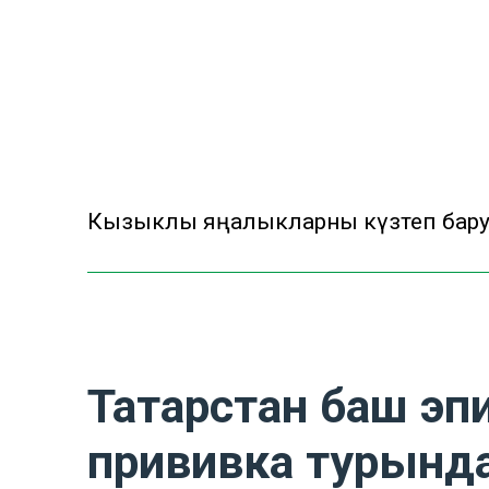
Кызыклы яңалыкларны күзәтеп бар
Татарстан баш э
прививка турында