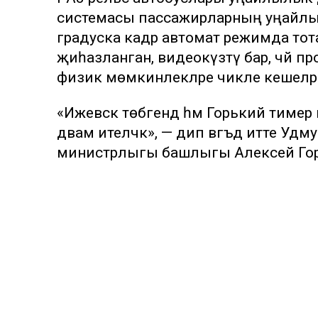
системасы пассажирларның уңайлы с
градуска кадәр автомат режимда тота
җиһазланган, видеокүзәтү бар, чәй пр
физик мөмкинлекләре чикле кешеләр
«Ижевск төбәгендә һәм Горький тимер 
дәвам ителәчәк», — дип вәгъдә итте 
министрлыгы башлыгы Алексей Горба