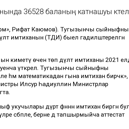
анында 36528 баланың катнашуы көтел
нформ», Рифат Каюмов). Тугызынчы сыйныфны
үләт имтиханын (ТДИ) быел гадиләштерелгән
ын киметү өчен төп дәүләт имтиханы 2021 ел
 буенча үткәрелә. Тугызынчы сыйныфны
ле һәм математикадан гына имтихан бирәчәк»,
инистры Илсур Һадиуллин Министрлар
гта.
ф укучылары дүрт фәннән имтихан биргән бул
үләре сәбәпле, берне дә тапшырмыйча аттестат