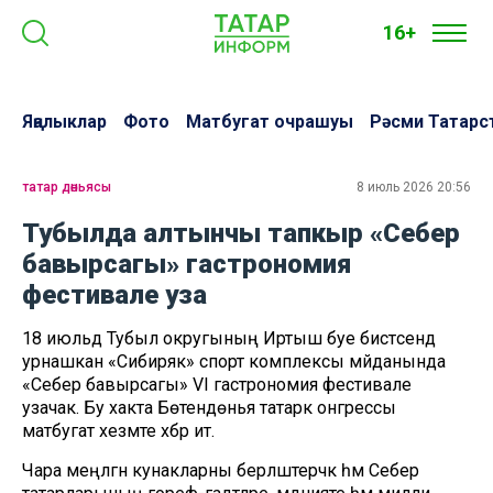
16+
Яңалыклар
Фото
Матбугат очрашуы
Рәсми Татарс
татар дөньясы
8 июль 2026 20:56
Тубылда алтынчы тапкыр «Себер
бавырсагы» гастрономия
фестивале уза
18 июльдә Тубыл округының Иртыш буе бистәсендә
урнашкан «Сибиряк» спорт комплексы мәйданында
«Себер бавырсагы» VI гастрономия фестивале
узачак. Бу хакта Бөтендөнья татарк онгрессы
матбугат хезмәте хәбәр итә.
Чара меңләгән кунакларны берләштерәчәк һәм Себер