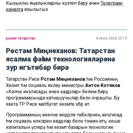
Кызыклы яңалыкларны күзәтеп бару өчен
Телеграм-
каналга
язылыгыз
рәсми татарстан
8 июль 2026 20:15
Рөстәм Миңнеханов: Татарстан
ясалма фәһем технологияләренә
зур игътибар бирә
Татарстан Рәисе
Рөстәм Миңнеханов
һәм Россиянең
Хезмәт һәм социаль яклау министры
Антон Котяков
«Киләчәк икътисады өчен кадрлар» белем бирү
программасында катнашучылар белән очрашты. Бу
хакта ТР Рәисе матбугат хезмәте хәбәр итә.
Программаның икенче модуле төбәкләрнең икътисад
һәм социаль өлкәләрен кадрлар белән тәэмин итү, кеше
капиталын үстерү һәм хезмәт базарын технологик