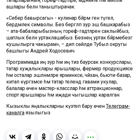
татарларының гореф-гадәтләре, мәдәнияте һәм милли
ашлары белән таныштырачак.
«Себер бавырсагы» - кулинар бәйрәм генә түгел, ә
бердәмлек символы. Без бергәләп зур эш башкарабыз
– ата-бабаларыбызның гореф-гадәтләрен саклыйбыз,
шатлык белән уртаклашабыз. Безнең уртак бәйрәмебезгә
кушылырга чакырам», – дип сөйләде Тубыл округы
башлыгы Андрей Ходосевич.
Программада иң зур һәм иң тиз баурсак конкурслары,
татар хуҗалыклары ярышлары, фермер продукциясе
һәм осталар эшләнмәләре ярминкәсе, чәйханә, бьюти-базар,
китап күргәзмәсе һәм татар телендә гавами укулар,
балалар өчен мастер-класслар һәм аттракционнар,
спорт ярышлары һәм иҗади чыгышлар каралган.
Кызыклы яңалыкларны күзәтеп бару өчен
Телеграм-
каналга
язылыгыз