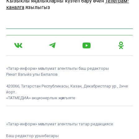
Кызыклы яңалыкларны күзәтеп бару өчен
Телеграм-
каналга
язылыгыз
«Татар-информ» мәгълүмат агентлыгы баш редакторы
Ринат Вагыйз улы Билалов
420066, Татарстан Республикасы, Казан, Декабристлар ур., 2нче
йорт.
«ТАТМЕДИА» акционерлык җәмгыяте
«Татар-информ» мәгълүмат агентлыгы татар редакциясе
Баш редактор урынбасары