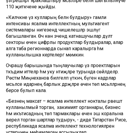
үзгәрешләргә яраклаштыру мәсьәләләре белән шөгыльләнүче
110 җитәкчене җыйды.
«Киләчәкне үз кулларың белән булдыру» гамәли
интенсивы ясалма интеллектның мультиагент
системалары нигезендә чишелешләр эшләүгә
багышланган. Өч көн эчендә катнашучылар дәүләт
секторы өчен цифрлы продуктлар булдыралар, алар
алга таба регионнарда сынап каралырга һәм
кулланылышка кертелергә мөмкин.
Очрашу барышында тыңлаучылар үз проектларын
тәкъдим иттеләр һәм уку нәтиҗәләре турында сөйләделәр.
Рөстәм Миңнеханов билгеләп үткәнчә, бүген кадрлар
мәсьәләсе идарәнең барлык дәрәҗәләре өчен төп мәсьәләләрнең
берсе булып кала.
«Безнең максат – ясалма интеллект нокталы рәвештә
кулланылмый торган, ә хакимият органнары, бизнес
һәм икътисадның төп тармаклары өчен эш коралына
әверелә торган шартлар тудыру», - диде Татарстан Рәисе,
республикада ясалма интеллект технологияләрен
үстерүнең мөһимлеген ассызыклап.