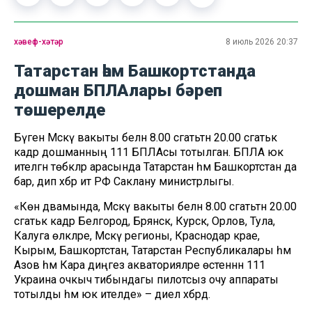
хәвеф-хәтәр
8 июль 2026 20:37
Татарстан һәм Башкортстанда
дошман БПЛАлары бәреп
төшерелде
Бүген Мәскәү вакыты белән 8.00 сәгатьтән 20.00 сәгатькә
кадәр дошманның 111 БПЛАсы тотылган. БПЛА юк
ителгән төбәкләр арасында Татарстан һәм Башкортстан да
бар, дип хәбәр итә РФ Саклану министрлыгы.
«Көн дәвамында, Мәскәү вакыты белән 8.00 сәгатьтән 20.00
сәгатькә кадәр Белгород, Брянск, Курск, Орлов, Тула,
Калуга өлкәләре, Мәскәү регионы, Краснодар крае,
Кырым, Башкортстан, Татарстан Республикалары һәм
Азов һәм Кара диңгез акваторияләре өстеннән 111
Украина очкыч тибындагы пилотсыз очу аппараты
тотылды һәм юк ителде» – диелә хәбәрдә.