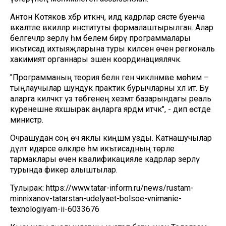
Антон Котяков хәбәр иткәнчә, илдә кадрлар сәясәте буенча
вәкаләтле вәкилләр институты формалаштырылган. Алар
белгечләр әзерләү һәм белем бирү программалары
икътисад ихтыяҗларына туры килсен өчен региональ
хакимият органнары эшен координацияләячәк.
"Программаның теория белән генә чикләнмәве мөһим –
тыңлаучылар шундук практик бурычларны хәл итә. Бу
аларга киләчәктә үз төбәгенең хезмәт базарындагы реаль
күренешне яхшырак аңларга ярдәм итәчәк", - дип өстәде
министр.
Очрашудан соң өч яклы киңәшмә узды. Катнашучылар
дәүләт идарәсе өлкәләре һәм икътисадның төрле
тармаклары өчен квалификацияле кадрлар әзерләү
турында фикер алыштылар.
Тулырак: https://www.tatar-inform.ru/news/rustam-
minnixanov-tatarstan-udelyaet-bolsoe-vnimanie-
texnologiyam-ii-6033676