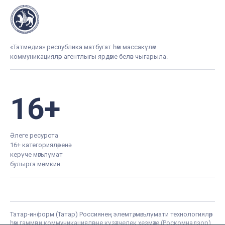
«Татмедиа» республика матбугат һәм массакүләм
коммуникацияләр агентлыгы ярдәме белән чыгарыла.
16+
Әлеге ресурста
16+ категорияләренә
керүче мәгълүмат
булырга мөмкин.
Татар-информ (Татар) Россиянең элемтә, мәгълүмати технологияләр
һәм гаммәви коммуникацияләрне күзәтчелек хезмәте (Роскомнадзор)