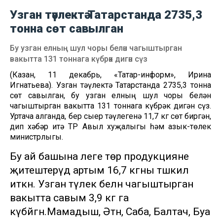
Узган тәүлектә Татарстанда 2735,3
тонна сөт савылган
Бу узган елның шул чоры белән чагыштырган
вакытта 131 тоннага күбрәк дигән сүз
(Казан, 11 декабрь, «Татар-информ», Ирина
Игнатьева). Узган тәүлектә Татарстанда 2735,3 тонна
сөт савылган, бу узган елның шул чоры белән
чагыштырган вакытта 131 тоннага күбрәк дигән сүз.
Уртача алганда, бер сыер тәүлегенә 11,7 кг сөт биргән,
дип хәбәр итә ТР Авыл хуҗалыгы һәм азык-төлек
министрлыгы.
Бу ай башына әлеге төр продукцияне
җитештерүдә артым 16,7 кгны тәшкил
иткән. Узган тәүлек белән чагыштырган
вакытта савым 3,9 кг га
күбәйгән.Мамадыш, Әтнә, Саба, Балтач, Буа