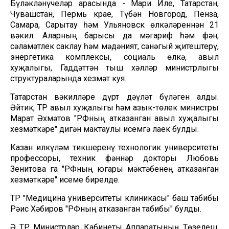
Бүләкләнүчеләр арасында - Мари Иле, Татарстан,
Чувашстан, Пермь крае, Түбән Новгород, Пенза,
Самара, Сарытау һәм Ульяновск өлкәләреннән 21
вәкил. Аларның барысы да мәгариф һәм фән,
сәламәтлек саклау һәм мәдәният, сәнәгый җитештерү,
энергетика комплексы, социаль өлкә, авыл
хуҗалыгы, Гаддәттән тыш хәлләр министрлыгы
структураларында хезмәт куя.
Татарстан вәкилләре дүрт дәүләт бүләген алды.
Әйтик, ТР авыл хуҗалыгы һәм азык-төлек министры
Марат Әхмәтов "РФның атказанган авыл хуҗалыгы
хезмәткәре" дигән мактаулы исемгә лаек булды.
Казан илкүләм тикшеренү технологик университеты
профессоры, техник фәннәр докторы Любовь
Зенитова га "РФның югары мәктәбенең атказанган
хезмәткәре" исеме бирелде.
ТР "Медицина университеты клиникасы" баш табибы
Рәис Хәбиров "РФның атказанган табибы" булды.
Ә ТР Министрлар Кабинеты Аппаратының Төзелеш,