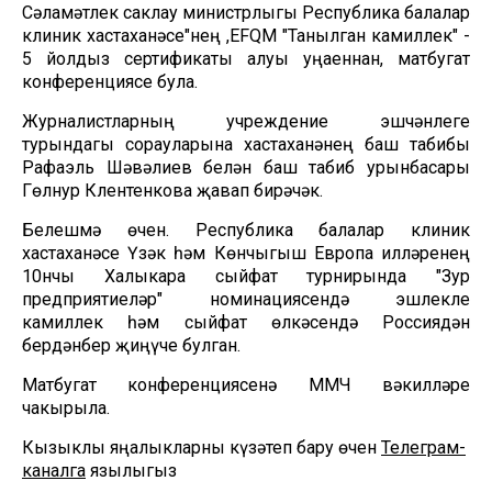
Сәламәтлек саклау министрлыгы Республика балалар
клиник хастаханәсе"нең ,EFQM "Танылган камиллек" -
5 йолдыз сертификаты алуы уңаеннан, матбугат
конференциясе була.
Журналистларның учреждение эшчәнлеге
турындагы сорауларына хастаханәнең баш табибы
Рафаэль Шәвәлиев белән баш табиб урынбасары
Гөлнур Клентенкова җавап бирәчәк.
Белешмә өчен. Республика балалар клиник
хастаханәсе Үзәк һәм Көнчыгыш Европа илләренең
10нчы Халыкара сыйфат турнирында "Зур
предприятиеләр" номинациясендә эшлекле
камиллек һәм сыйфат өлкәсендә Россиядән
бердәнбер җиңүче булган.
Матбугат конференциясенә ММЧ вәкилләре
чакырыла.
Кызыклы яңалыкларны күзәтеп бару өчен
Телеграм-
каналга
язылыгыз