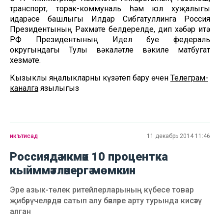
транспорт, торак-коммуналь һәм юл хуҗалыгы
идарәсе башлыгы Илдар Сибгатуллинга Россия
Президентының Рәхмәте белдерелде, дип хәбәр итә
РФ Президентының Идел буе федераль
округындагы Тулы вәкаләтле вәкиле матбугат
хезмәте.
Кызыклы яңалыкларны күзәтеп бару өчен
Телеграм-
каналга
язылыгыз
икътисад
11 декабрь 2014 11:46
Россиядә икмәк 10 процентка
кыйммәтләнергә мөмкин
Эре азык-төлек ритейлерларының күбесе товар
җибәрүчеләрдән сатып алу бәяләре арту турында кисәтү
алган