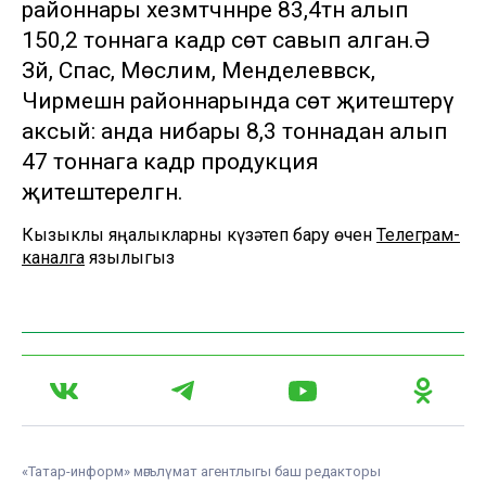
районнары хезмәтчәннәре 83,4тән алып
150,2 тоннага кадәр сөт савып алган.Ә
Зәй, Спас, Мөслим, Менделеввск,
Чирмешән районнарында сөт җитештерү
аксый: анда нибары 8,3 тоннадан алып
47 тоннага кадәр продукция
җитештерелгән.
Кызыклы яңалыкларны күзәтеп бару өчен
Телеграм-
каналга
язылыгыз
«Татар-информ» мәгълүмат агентлыгы баш редакторы