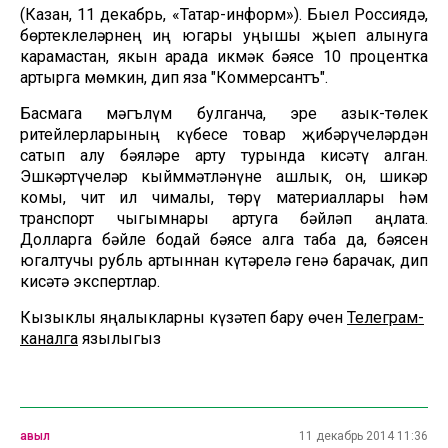
(Казан, 11 декабрь, «Татар-информ»). Быел Россиядә,
бөртеклеләрнең иң югары уңышы җыеп алынуга
карамастан, якын арада икмәк бәясе 10 процентка
артырга мөмкин, дип яза "Коммерсантъ".
Басмага мәгълүм булганча, эре азык-төлек
ритейлерларының күбесе товар җибәрүчеләрдән
сатып алу бәяләре арту турында кисәтү алган.
Эшкәртүчеләр кыйммәтләнүне ашлык, он, шикәр
комы, чит ил чималы, төрү материаллары һәм
транспорт чыгымнары артуга бәйләп аңлата.
Долларга бәйле бодай бәясе алга таба да, бәясен
югалтучы рубль артыннан күтәрелә генә барачак, дип
кисәтә экспертлар.
Кызыклы яңалыкларны күзәтеп бару өчен
Телеграм-
каналга
язылыгыз
авыл
11 декабрь 2014 11:36