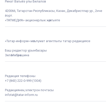
Ринат Вагыйз улы Билалов
420066, Татарстан Республикасы, Казан, Декабристлар ур., 2нче
йорт.
«ТАТМЕДИА» акционерлык җәмгыяте
«Татар-информ» мәгълүмат агентлыгы татар редакциясе
Баш редактор урынбасары
Зилә Мөбәрәкшина
Редакция телефоны
+7 (843) 222-0-999 (1304)
Редакциянең электрон почтасы
infotat@tatar-inform.ru