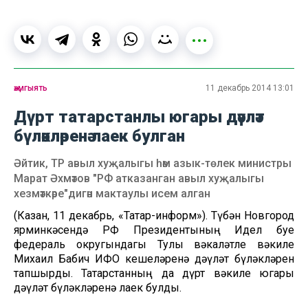
җәмгыять
11 декабрь 2014 13:01
Дүрт татарстанлы югары дәүләт
бүләкләренә лаек булган
Әйтик, ТР авыл хуҗалыгы һәм азык-төлек министры
Марат Әхмәтов "РФ атказанган авыл хуҗалыгы
хезмәткәре"дигән мактаулы исем алган
(Казан, 11 декабрь, «Татар-информ»). Түбән Новгород
ярминкәсендә РФ Президентының Идел буе
федераль округындагы Тулы вәкаләтле вәкиле
Михаил Бабич ИФО кешеләренә дәүләт бүләкләрен
тапшырды. Татарстанның да дүрт вәкиле югары
дәүләт бүләкләренә лаек булды.