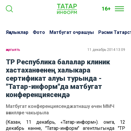
16+
Яңалыклар
Фото
Матбугат очрашуы
Рәсми Татарс
җәмгыять
11 декабрь 2014 13:09
ТР Республика балалар клиник
хастаханәсенең халыкара
сертификат алуы турында -
"Татар-информ"да матбугат
конференциясендә
Матбугат конференциясендә катнашу өчен ММЧ
вәкилләре чакырыла
(Казан, 11 декабрь, «Татар-информ»). Җомга, 12
декабрь көнне, "Татар-информ" агентлыгында "ТР