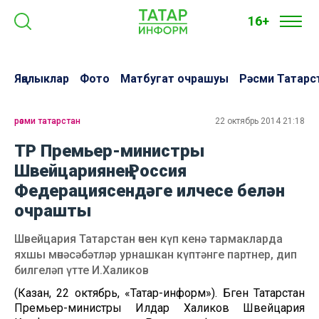
16+
Яңалыклар
Фото
Матбугат очрашуы
Рәсми Татарс
рәсми татарстан
22 октябрь 2014 21:18
ТР Премьер-министры
Швейцариянең Россия
Федерациясендәге илчесе белән
очрашты
Швейцария Татарстан өчен күп кенә тармакларда
яхшы мөнәсәбәтләр урнашкан күптәнге партнер, дип
билгеләп үтте И.Халиков
(Казан, 22 октябрь, «Татар-информ»). Бүген Татарстан
Премьер-министры Илдар Халиков Швейцария