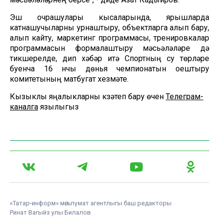
Эш очрашулары кысаларында, ярышларда
катнашучыларны урнаштыру, объектларга алып бару,
алып кайту, маркетинг программасы, тренировкалар
программасын формалаштыру мәсьәләләре дә
тикшерелде, дип хәбәр итә Спортның су төрләре
буенча 16 нчы дөнья чемпионатын оештыру
комитетының матбугат хезмәте.
Кызыклы яңалыкларны күзәтеп бару өчен
Телеграм-
каналга
язылыгыз
«Татар-информ» мәгълүмат агентлыгы баш редакторы
Ринат Вагыйз улы Билалов