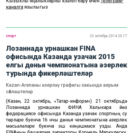
Кызыклы яңалыкларны күзәтеп бару өчен
Телеграм-
каналга
язылыгыз
спорт
22 октябрь 2014 20:17
Лозаннада урнашкан FINA
офисында Казанда узачак 2015
елгы дөнья чемпионатына әзерлек
турында фикерләштеләр
Kazan-Arenaны әзерләү графигы хакында аерым
сөйләштеләр
(Казан, 22 октябрь, «Татар-информ»). 21 октябрьдә
Лозаннада урнашкан ФИНА Халыкара йөзү
федерациясе офисында Казанда узачак спортның су
төрләре буенча 16 нчы дөнья чемпионатына әзерлек
мәсьәләләре буенча эш киңәшмәсе узды. Анда
FINAның башкарма директоры Корнель Маркулеску,