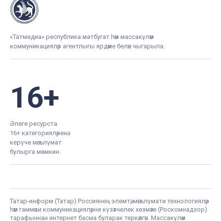
«Татмедиа» республика матбугат һәм массакүләм
коммуникацияләр агентлыгы ярдәме белән чыгарыла.
16+
Әлеге ресурста
16+ категорияләренә
керүче мәгълүмат
булырга мөмкин.
Татар-информ (Татар) Россиянең элемтә, мәгълүмати технологияләр
һәм гаммәви коммуникацияләрне күзәтчелек хезмәте (Роскомнадзор)
тарафыннан интернет басма буларак теркәлгән. Массакүләм