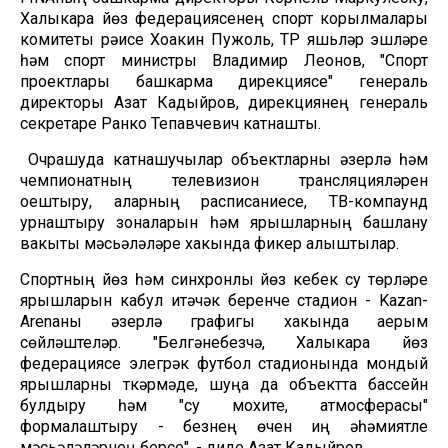
Халыкара йөзү федерациясенең спорт корылмалары
комитеты рәисе Хоакин Пужоль, ТР яшьләр эшләре
һәм спорт министры Владимир Леонов, "Спорт
проектлары башкарма дирекциясе" генераль
директоры Азат Кадыйров, дирекциянең генераль
секретаре Ранко Тепавчевич катнашты.
Очрашуда катнашучылар объектларны әзерләү һәм
чемпионатның телевизион трансляцияләрен
оештыру, аларның расписаниесе, ТВ-компаунд
урнаштыру зоналарын һәм ярышларның башлану
вакыты мәсьәләләре хакында фикер алыштылар.
Спортның йөзү һәм синхронлы йөзү кебек су төрләре
ярышларын кабул итәчәк беренче стадион - Kazan-
Arenaны әзерләү графигы хакында аерым
сөйләштеләр. "Белгәнебезчә, Халыкара йөзү
федерациясе элегрәк футбол стадионында мондый
ярышларны үткәрмәде, шуңа да объектта бассейн
булдыру һәм "су мохите, атмосферасы"
формалаштыру - безнең өчен иң әһәмиятле
мәсьәләләрнең берсе", - диде Азат Кадыйров.