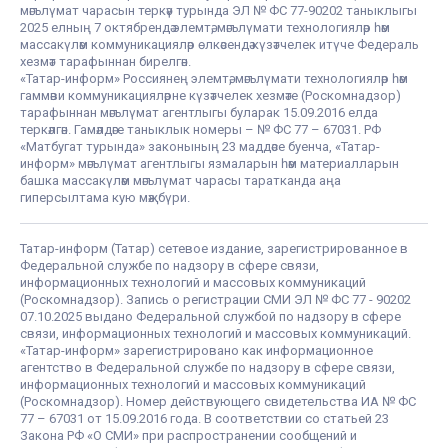
мәгълүмат чарасын теркәү турында ЭЛ № ФС 77-90202 таныклыгы
2025 елның 7 октябрендә элемтә, мәгълүмати технологияләр һәм
массакүләм коммуникацияләр өлкәсендә күзәтчелек итүче Федераль
хезмәт тарафыннан бирелгән.
«Татар-информ» Россиянең элемтә, мәгълүмати технологияләр һәм
гаммәви коммуникацияләрне күзәтчелек хезмәте (Роскомнадзор)
тарафыннан мәгълүмат агентлыгы буларак 15.09.2016 елда
теркәлгән. Гамәлдәге таныклык номеры – № ФС 77 – 67031. РФ
«Матбугат турында» законының 23 маддәсе буенча, «Татар-
информ» мәгълүмат агентлыгы язмаларын һәм материалларын
башка массакүләм мәгълүмат чарасы таратканда аңа
гиперсылтама кую мәҗбүри.
Татар-информ (Татар) сетевое издание, зарегистрированное в
Федеральной службе по надзору в сфере связи,
информационных технологий и массовых коммуникаций
(Роскомнадзор). Запись о регистрации СМИ ЭЛ № ФС 77 - 90202
07.10.2025 выдано Федеральной службой по надзору в сфере
связи, информационных технологий и массовых коммуникаций.
«Татар-информ» зарегистрировано как информационное
агентство в Федеральной службе по надзору в сфере связи,
информационных технологий и массовых коммуникаций
(Роскомнадзор). Номер действующего свидетельства ИА № ФС
77 – 67031 от 15.09.2016 года. В соответствии со статьей 23
Закона РФ «О СМИ» при распространении сообщений и