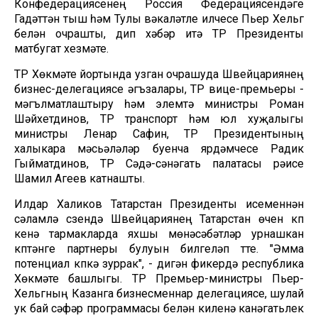
Конфедерациясенең Россия Федерациясендәге
Гадәттән тыш һәм Тулы вәкаләтле илчесе Пьер Хельг
белән очрашты, дип хәбәр итә ТР Президенты
матбугат хезмәте.
ТР Хөкүмәте йортында узган очрашуда Швейцариянең
бизнес-делегациясе әгъзалары, ТР вице-премьеры -
мәгълүматлаштыру һәм элемтә министры Роман
Шәйхетдинов, ТР транспорт һәм юл хуҗалыгы
министры Ленар Сафин, ТР Президентының
халыкара мәсьәләләр буенча ярдәмчесе Радик
Гыйматдинов, ТР Сәүдә-сәнәгать палатасы рәисе
Шамил Агеев катнашты.
Илдар Халиков Татарстан Президенты исеменнән
сәламләү сүзендә Швейцариянең Татарстан өчен күп
кенә тармакларда яхшы мөнәсәбәтләр урнашкан
күптәнге партнеры булуын билгеләп үтте. "Әмма
потенциал күпкә зуррак", - дигән фикердә республика
Хөкүмәте башлыгы. ТР Премьер-министры Пьер-
Хельгның Казанга бизнесменнар делегациясе, шулай
ук бай сәфәр программасы белән килүенә канәгатьлек