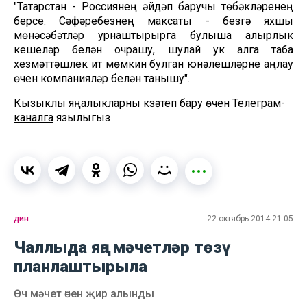
"Татарстан - Россиянең әйдәп баручы төбәкләренең
берсе. Сәфәребезнең максаты - безгә яхшы
мөнәсәбәтләр урнаштырырга булыша алырлык
кешеләр белән очрашу, шулай ук алга таба
хезмәттәшлек итү мөмкин булган юнәлешләрне аңлау
өчен компанияләр белән танышу".
Кызыклы яңалыкларны күзәтеп бару өчен
Телеграм-
каналга
язылыгыз
дин
22 октябрь 2014 21:05
Чаллыда яңа мәчетләр төзү
планлаштырыла
Өч мәчет өчен җир алынды