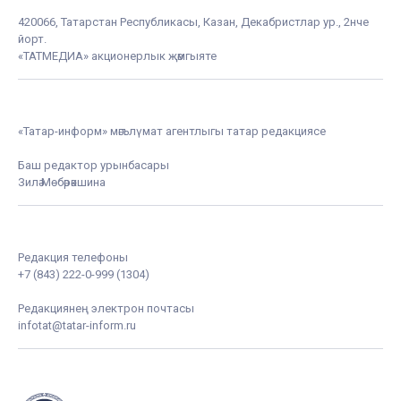
420066, Татарстан Республикасы, Казан, Декабристлар ур., 2нче
йорт.
«ТАТМЕДИА» акционерлык җәмгыяте
«Татар-информ» мәгълүмат агентлыгы татар редакциясе
Баш редактор урынбасары
Зилә Мөбәрәкшина
Редакция телефоны
+7 (843) 222-0-999 (1304)
Редакциянең электрон почтасы
infotat@tatar-inform.ru