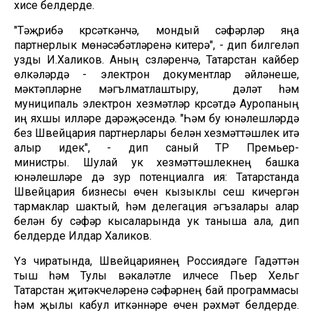
хисе белдерде.
"Тәҗрибә күрсәткәнчә, мондый сәфәрләр яңа
партнерлык мөнәсәбәтләренә китерә", - дип билгеләп
узды И.Халиков. Аның сүзләренчә, Татарстан кайбер
өлкәләрдә - электрон документлар әйләнеше,
мәктәпләрне мәгълүматлаштыру, дәүләт һәм
муниципаль электрон хезмәтләр күрсәтүдә Ауропаның
иң яхшы илләре дәрәҗәсендә. "Һәм бу юнәлешләрдә
без Швейцария партнерлары белән хезмәттәшлек итә
алыр идек", - дип саный ТР Премьер-
министры. Шулай ук хезмәттәшлекнең башка
юнәлешләре дә зур потенциалга ия: Татарстанда
Швейцария бизнесы өчен кызыклы үсеш кичергән
тармаклар шактый, һәм делегация әгъзалары алар
белән бу сәфәр кысаларында ук таныша ала, дип
белдерде Илдар Халиков.
Үз чиратында, Швейцариянең Россиядәге Гадәттән
тыш һәм Тулы вәкаләтле илчесе Пьер Хельг
Татарстан җитәкчеләренә сәфәрнең бай программасы
һәм җылы кабул иткәннәре өчен рәхмәт белдерде.