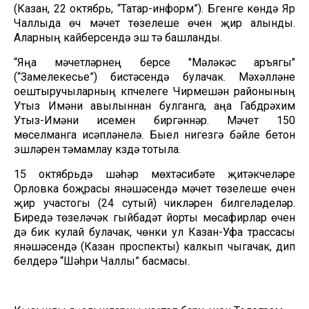
(Казан, 22 октябрь, “Татар-информ”). Бүгенге көндә Яр
Чаллыда өч мәчет төзелеше өчен җир алынды.
Аларның кайберсендә эш тә башланды.
“Яңа мәчетләрнең берсе "Мәләкәс аръягы"
(“Замелекесье”) бистәсендә булачак. Мәхәлләне
оештыручыларның күпчелеге Чирмешән районының
Утыз Имәни авылыннан булганга, аңа Габдрәхим
Утыз-Имәни исемен биргәннәр. Мәчет 150
мөселманга исәпләнелә. Быел нигезгә бәйле бетон
эшләрен тәмамлау күздә тотыла.
15 октябрьдә шәһәр мөхтәсибәте җитәкчеләре
Орловка боҗрасы янәшәсендә мәчет төзелеше өчен
җир участогы (24 сутый) чикләрен билгеләделәр.
Биредә төзеләчәк гыйбадәт йорты мөсафирлар өчен
дә бик кулай булачак, чөнки ул Казан-Уфа трассасы
янәшәсендә (Казан проспекты) калкып чыгачак, дип
белдерә “Шәһри Чаллы” басмасы.