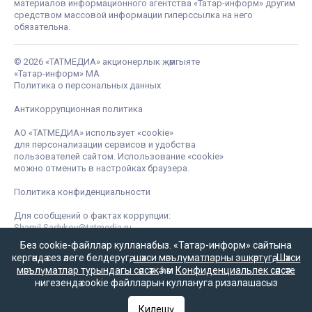
материалов информационного агентства «Татар-информ» другим
средством массовой информации гиперссылка на него
обязательна.
© 2026 «ТАТМЕДИА» акционерлык җәмгыяте
«Татар-информ» МА
Политика о персональных данных
Антикоррупционная политика
АО «ТАТМЕДИА» использует «cookie»
для персонализации сервисов и удобства
пользователей сайтом. Использование «cookie»
можно отменить в настройках браузера.
Политика конфиденциальности
Для сообщений о фактах коррупции:
Shamil.Sadykov@tatmedia.ru
Без cookie-файллар кулланабыз. «Татар-информ» сайтына
кергәндә сез әлеге белдерүгә,
шәхси мәгълүматларны эшкәртүгә
,
Шәхси
мәгълүматлар турындагы сәясәткә
һәм
Конфиденциальлек сәясәте
нигезендә cookie файлларын куллануга ризалашасыз
Килешү