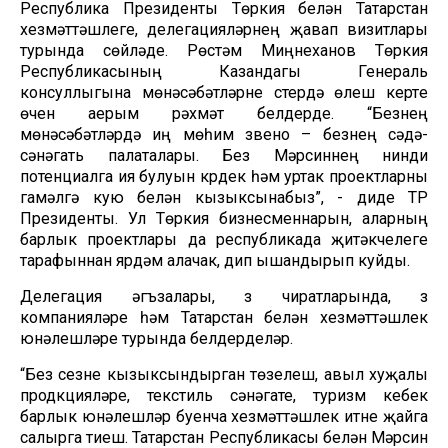
Республика Президенты Төркия белән Татарстан
хезмәттәшлеге, делегацияләрнең җавап визитлары
турында сөйләде. Рөстәм Миңнеханов Төркия
Республикасының Казандагы Генераль
консуллыгына мөнәсәбәтләрне үстерүдә өлеш кертүе
өчен аерым рәхмәт белдерде. “Безнең
мөнәсәбәтләрдә иң мөһим звено – безнең сәүдә-
сәнәгать палаталары. Без Мәрсиннең нинди
потенциалга ия булуын күрдек һәм уртак проектларны
гамәлгә кую белән кызыксынабыз”, - диде ТР
Президенты. Ул Төркия бизнесменнарын, аларның
барлык проектлары да республикада җитәкчелеге
тарафыннан ярдәм алачак, дип ышандырып куйды.
Делегация әгъзалары, үз чиратларында, үз
компанияләре һәм Татарстан белән хезмәттәшлек
юнәлешләре турында белдерделәр.
“Без сезне кызыксындырган төзелеш, авыл хуҗалы
продкцияләре, текстиль сәнәгате, туризм кебек
барлык юнәлешләр буенча хезмәттәшлек итүне җайга
салырга тиеш. Татарстан Республикасы белән Мәрсин