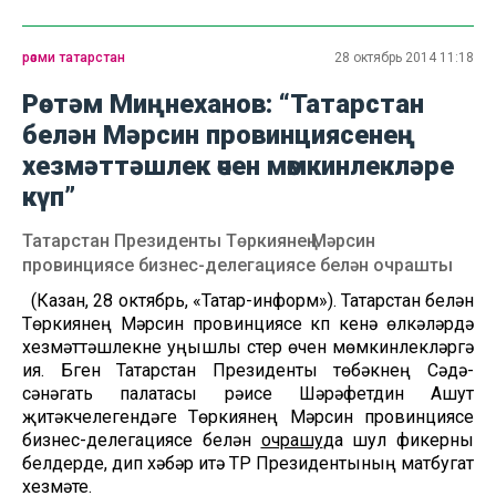
рәсми татарстан
28 октябрь 2014 11:18
Рөстәм Миңнеханов: “Татарстан
белән Мәрсин провинциясенең
хезмәттәшлек өчен мөмкинлекләре
күп”
Татарстан Президенты Төркиянең Мәрсин
провинциясе бизнес-делегациясе белән очрашты
(Казан, 28 октябрь, «Татар-информ»). Татарстан белән
Төркиянең Мәрсин провинциясе күп кенә өлкәләрдә
хезмәттәшлекне уңышлы үстерү өчен мөмкинлекләргә
ия. Бүген Татарстан Президенты төбәкнең Сәүдә-
сәнәгать палатасы рәисе Шәрәфетдин Ашут
җитәкчелегендәге Төркиянең Мәрсин провинциясе
бизнес-делегациясе белән
очрашу
да шул фикерны
белдерде, дип хәбәр итә ТР Президентының матбугат
хезмәте.