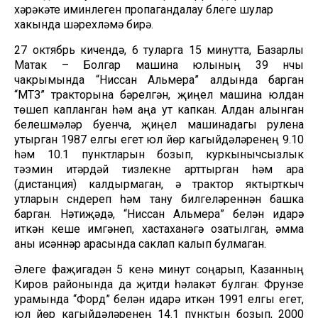
хәрәкәте иминлеген пропагандалау бүлеге шулар
хакында шәрехләмә бирә.
27 октябрь кичендә, 6 туларга 15 минутта, Базарлы
Матак – Болгар машина юлының 39 нчы
чакрымында “Ниссан Альмера” алдында барган
“МТЗ” тракторына бәрелгән, җиңел машина юлдан
төшеп капланган һәм аңа ут капкан. Алдан алынган
белешмәләр буенча, җиңел машинадагы рулена
утырган 1987 елгы егет юл йөрү кагыйдәләренең 9.10
һәм 10.1 пунктларын бозып, куркынычсызлык
тәэмин итәрдәй тизлекне арттырган һәм ара
(дистанция) калдырмаган, ә трактор яктырткыч
утларын сүндереп һәм тану билгеләреннән башка
барган. Нәтиҗәдә, “Ниссан Альмера” белән идарә
иткән кеше имгәнеп, хастаханәгә озатылган, әмма
аны исәннәр арасында саклап калып булмаган.
Әлеге фаҗигадән 5 кенә минут соңарып, Казанның
Киров районында да җитди һәлакәт булган: Фрунзе
урамында “Форд” белән идарә иткән 1991 елгы егет,
юл йөрү кагыйдәләренең 14.1 пунктын бозып, 2000