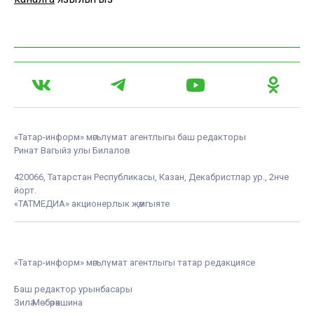
«Татар-информ» мәгълүмат агентлыгы баш редакторы
Ринат Вагыйз улы Билалов
420066, Татарстан Республикасы, Казан, Декабристлар ур., 2нче
йорт.
«ТАТМЕДИА» акционерлык җәмгыяте
«Татар-информ» мәгълүмат агентлыгы татар редакциясе
Баш редактор урынбасары
Зилә Мөбәрәкшина