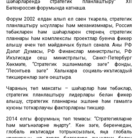
шәһәрләрендә стратегик планлаштыру” XII
Бөтенроссия форумында катнаша.
Форум 2002 елдан алып ел саен үткәрелә, стратегик
планлаштыру ысуллары һәм механизмнары, Россия
төбәкләрен һәм шәһәрләрен үстерүнең стратегик
планнары һәм комплекслы проектлар буенча фикер
алышу өчен төп мәйданчык булып санала. Аны РФ
Дәүләт Думасы, РФ Финанслар министрлыгы, РФ
Икътисади үсеш министрлыгы, Санкт-Петербург
Хөкүмәте, “Стратегик эшләнмәләр үзәге” фонды,
“Леонтьев үзәге” Халыкара социаль-икътисадый
тикшеренүләр үзәге оештыра.
Чараның төп максаты – шәһәрләр һәм төбәкләр,
стратегик планлаштыру лидерлары белән фикер
алышу, стратегик планнарны эшләүне һәм гамәлгә
куюны тоткарлаучы факторларны тикшерү.
2014 елгы форумның төп темасы: “Стратегияләрне
һәм мәгънәләрне яңарту”. Көн үзәге, беренчедән,
глобаль икътисади тотрыксызлык, яңа глобаль