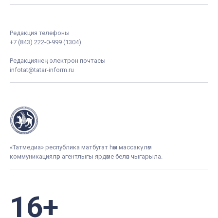
Редакция телефоны
+7 (843) 222-0-999 (1304)
Редакциянең электрон почтасы
infotat@tatar-inform.ru
«Татмедиа» республика матбугат һәм массакүләм
коммуникацияләр агентлыгы ярдәме белән чыгарыла.
16+