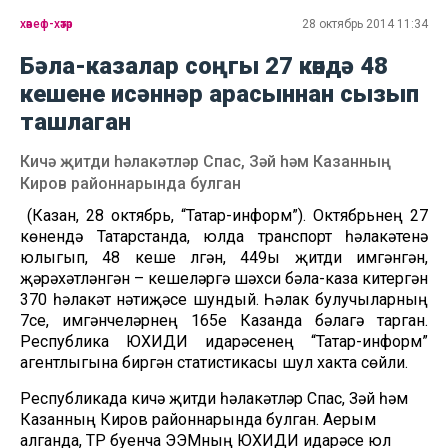
хәвеф-хәтәр
28 октябрь 2014 11:34
Бәла-казалар соңгы 27 көндә 48
кешене исәннәр арасыннан сызып
ташлаган
Кичә җитди һәлакәтләр Спас, Зәй һәм Казанның
Киров районнарында булган
(Казан, 28 октябрь, “Татар-информ”). Октябрьнең 27
көнендә Татарстанда, юлда транспорт һәлакәтенә
юлыгып, 48 кеше үлгән, 449ы җитди имгәнгән,
җәрәхәтләнгән – кешеләргә шәхси бәла-каза китергән
370 һәлакәт нәтиҗәсе шундый. Һәлак булучыларның
7се, имгәнүчеләрнең 165е Казанда бәлагә тарган.
Республика ЮХИДИ идарәсенең “Татар-информ”
агентлыгына биргән статистикасы шул хакта сөйли.
Республикада кичә җитди һәлакәтләр Спас, Зәй һәм
Казанның Киров районнарында булган. Аерым
алганда, ТР буенча ЭЭМның ЮХИДИ идарәсе юл