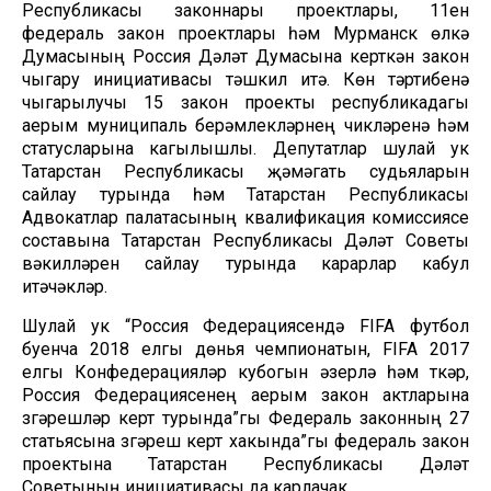
Республикасы законнары проектлары, 11ен
федераль закон проектлары һәм Мурманск өлкә
Думасының Россия Дәүләт Думасына керткән закон
чыгару инициативасы тәшкил итә. Көн тәртибенә
чыгарылучы 15 закон проекты республикадагы
аерым муниципаль берәмлекләрнең чикләренә һәм
статусларына кагылышлы. Депутатлар шулай ук
Татарстан Республикасы җәмәгать судьяларын
сайлау турында һәм Татарстан Республикасы
Адвокатлар палатасының квалификация комиссиясе
составына Татарстан Республикасы Дәүләт Советы
вәкилләрен сайлау турында карарлар кабул
итәчәкләр.
Шулай ук “Россия Федерациясендә FIFA футбол
буенча 2018 елгы дөнья чемпионатын, FIFA 2017
елгы Конфедерацияләр кубогын әзерләү һәм үткәрү,
Россия Федерациясенең аерым закон актларына
үзгәрешләр кертү турында”гы Федераль законның 27
статьясына үзгәреш кертү хакында”гы федераль закон
проектына Татарстан Республикасы Дәүләт
Советының инициативасы да карлачак.