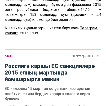
миллиард сум) күләмендә булыр дип фаразлана. 2015
елга республика бюджеты табышы147,6 һәм
чыгымнары 153 миллиард сум (дефицит - 5,4
миллиард сум) күләмендә билгеләнгән.
Кызыклы яңалыкларны күзәтеп бару өчен
Телеграм-
каналга
язылыгыз
сәясәт
28 октябрь 2014 10:55
Россиягә каршы ЕС санкцияләре
2015 елның мартында
йомшарырга мөмкин
ЕС илләренә 15 марттан соң санкцияләр срогын
озайту өчен янә бердәм карарга килергә кирәк
булачак