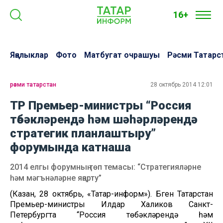
16+
Яңалыклар
Фото
Матбугат очрашуы
Рәсми Татарс
рәсми татарстан
28 октябрь 2014 12:01
ТР Премьер-министры “Россия
төбәкләрендә һәм шәһәрләрендә
стратегик планлаштыру”
форумында катнаша
2014 елгы форумның төп темасы: “Стратегияләрне
һәм мәгънәләрне яңарту”
(Казан, 28 октябрь, «Татар-информ»). Бүген Татарстан
Премьер-министры Илдар Халиков Санкт-
Петербургта “Россия төбәкләрендә һәм