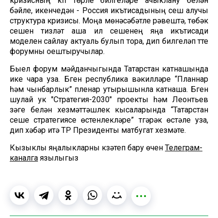
кризисның күп төрле билгеләре ачыклану белән
бәйле, икенчедән - Россия икътисадының үсеш алучы
структура кризисы. Моңа мөнәсәбәтле рәвештә, төбәк
үсешен тизләтү аша ил үсешенең яңа икътисади
моделен сайлау актуаль булып тора, дип билгеләп үтте
форумны оештыручылар.
Быел форум мәйданчыгында Татарстан катнашында
ике чара уза. Бүген республика вәкилләре “Планнар
һәм чынбарлык” пленар утырышынла катнаша. Бүген
шулай ук "Стратегия-2030" проекты һәм Леонтьев
үзәге белән хезмәттәшлек кысаларында “Татарстан
үсеше стратегиясе өстенлекләре” түгәрәк өстәле уза,
дип хәбәр итә ТР Президенты матбугат хезмәте.
Кызыклы яңалыкларны күзәтеп бару өчен
Телеграм-
каналга
язылыгыз