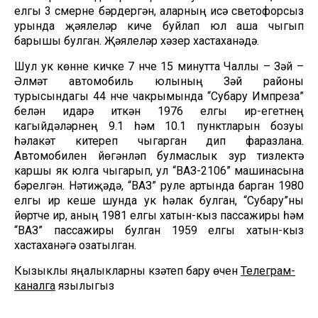
елгы 3 үсмерне бәрдергән, аларның исә светофорсыз
урында җәяүлеләр кичүе буйлап юл аша чыгып
барышы булган. Җәяүлеләр хәзер хастаханәдә.
Шул ук көнне кичке 7 нче 15 минутта Чаллы – Зәй –
Әлмәт автомобиль юлының Зәй районы
турысындагы 44 нче чакрымында “Субару Импреза”
белән идарә иткән 1976 елгы ир-егетнең
кагыйдәләрнең 9.1 һәм 10.1 пунктларын бозуы
һәлакәт китереп чыгарган дип фаразлана.
Автомобилен йөгәнләп булмаслык зур тизлектә
каршы як юлга чыгарып, ул “ВАЗ-2106” машинасына
бәрелгән. Нәтиҗәдә, “ВАЗ” руле артында барган 1980
елгы ир кеше шунда ук һәлак булган, “Субару”ны
йөртүче ир, аның 1981 елгы хатын-кыз пассажиры һәм
“ВАЗ” пассажиры булган 1959 елгы хатын-кыз
хастаханәгә озатылган.
Кызыклы яңалыкларны күзәтеп бару өчен
Телеграм-
каналга
язылыгыз