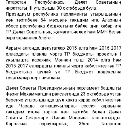
Татарстан Республикасы Дәүләт Советының
чираттагы III утырышы 30 октябрьдә була.
Президиум республика парламенты утырышының
көн тәртибенә 54 мәсьәлә тәкъдим итә. Аларның
күбесе республика бюджетына бәйле, дип хәбәр итә
ТР Дәүләт Советының җәмәгатьчелек һәм ММЧ белән
үзара эшчәнлек бүлеге.
Аерым алганда, депутатлар 2015 елга һәм 2016-2017
еллардагы планлы чорга ТР бюджеты проектын I
укылышта караячак. Моннан тыш, 2014 елга һәм
2015-2017 еллардагы планлы чорга кабул ителгән ТР
бюджетына, шулай ук ТР Бюджет кодексына
төзәтмәләр кертү ниятләнә.
Дәүләт Советы Президиумының парламент башлыгы
Фәрит Мөхәммәтшин рәислегендә 23 октябрьдә узган
беренче утырышында шул хакта карар кабул ителгән
иде. Чарада катнашучыларны сессия каравына
тәкъдим ителә торган көн тәртибе белән Дәүләт
Советы Секретаре Лилия Маврина таныштырды.
Каралачак сорауларның 35ен Татарстан