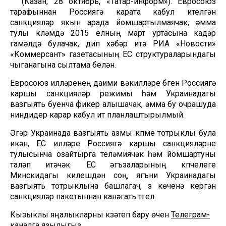
(Казан, 28 октябрь, «Татар-информ»). Евросоюз
тарафыннан Россиягә карата кабул ителгән
санкцияләр якын арада йомшартылмаячак, әмма
тулы күләмдә 2015 елның март уртасына кадәр
гамәлдә булачак, дип хәбәр итә РИА «Новости»
«Коммерсант» газетасының ЕС структураларындагы
чыганагына сылтама белән.
Евросоюз илләренең даими вәкилләре бүген Россиягә
каршы санкцияләр режимы һәм Украинадагы
вазгыять буенча фикер алышачак, әмма бу очрашуда
ниндидер карар кабул итү планлаштырылмый.
Әгәр Украинада вазгыять азмы күпме тотрыклы була
икән, ЕС илләре Россиягә каршы санкцияләрне
тулысынча озайтырга теләмиячәк һәм йомшартуны
таләп итәчәк. ЕС әгъзаларының күпчелеге
Минскидагы килешүдән соң, ягъни Украинадагы
вазгыять тотрыклына башлагач, үз көченә кергән
санкцияләр пакетыннан канәгать түгел.
Кызыклы яңалыкларны күзәтеп бару өчен
Телеграм-
каналга
язылыгыз