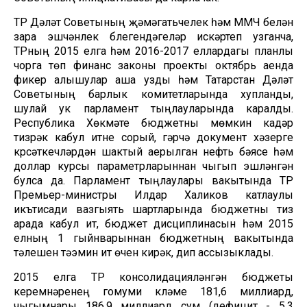
ТР Дәүләт Советының җәмәгатьчелек һәм ММЧ белән
үзара эшчәнлек бүлегендәгеләр искәртеп узганча,
ТРның 2015 елга һәм 2016-2017 еллардагы планлы
чорга төп финанс законы проекты октябрь аенда
фикер алышулар аша узды һәм Татарстан Дәүләт
Советының барлык комитетларында хупланды,
шулай ук парламент тыңлауларында каралды.
Республика Хөкүмәте бюджетны мөмкин кадәр
тизрәк кабул итүне сорый, гәрчә документ хәзерге
күрсәткечләрдән шактый аерылган нефть бәясе һәм
доллар курсы параметрларыннан чыгып эшләнгән
булса да. Парламент тыңлаулары вакытында ТР
Премьер-министры Илдар Халиков катлаулы
икътисади вазгыять шартларында бюджетны тиз
арада кабул итү, бюджет дисциплинасын һәм 2015
елның 1 гыйнварыннан бюджетның вакытында
үтәлешен тәэмин итү өчен кирәк, дип ассызыклады.
2015 елга ТР консолидацияләнгән бюджеты
керемнәренең гомуми күләме 181,6 миллиард,
чыгымнары 186,9 миллиард сум (дефицит - 5,3