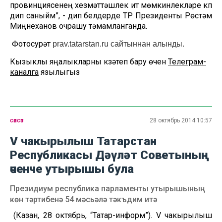
провинциясенең хезмәттәшлек итү мөмкинлекләре күп
дип саныйм”, - дип белдерде ТР Президенты Рөстәм
Миңнеханов очрашу тәмамланганда.
Фотосурәт
prav.tatarstan.ru сайтыннан алынды.
Кызыклы яңалыкларны күзәтеп бару өчен
Телеграм-
каналга
язылыгыз
сәясәт
28 октябрь 2014 10:57
V чакырылыш Татарстан
Республикасы Дәүләт Советының
өченче утырышы була
Президиум республика парламенты утырышының
көн тәртибенә 54 мәсьәлә тәкъдим итә
(Казан, 28 октябрь, “Татар-информ”). V чакырылыш