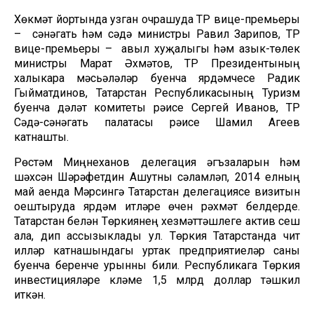
Хөкүмәт йортында узган очрашуда ТР вице-премьеры
– сәнәгать һәм сәүдә министры Равил Зарипов, ТР
вице-премьеры – авыл хуҗалыгы һәм азык-төлек
министры Марат Әхмәтов, ТР Президентының
халыкара мәсьәләләр буенча ярдәмчесе Радик
Гыйматдинов, Татарстан Республикасының Туризм
буенча дәүләт комитеты рәисе Сергей Иванов, ТР
Сәүдә-сәнәгать палатасы рәисе Шамил Агеев
катнашты.
Рөстәм Миңнеханов делегация әгъзаларын һәм
шәхсән Шәрәфетдин Ашутны сәламләп, 2014 елның
май аенда Мәрсингә Татарстан делегациясе визитын
оештыруда ярдәм итүләре өчен рәхмәт белдерде.
Татарстан белән Төркиянең хезмәттәшлеге актив үсеш
ала, дип ассызыклады ул. Төркия Татарстанда чит
илләр катнашындагы уртак предприятиеләр саны
буенча беренче урынны били. Республикага Төркия
инвестицияләре күләме 1,5 млрд доллар тәшкил
иткән.