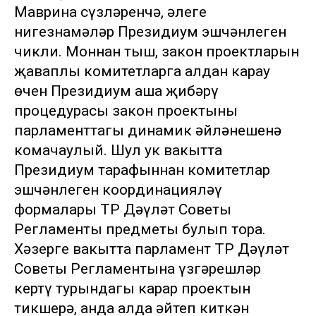
Маврина сүзләренчә, әлеге
нигезнамәләр Президиум эшчәнлеген
чикли. Моннан тыш, закон проектларын
җаваплы комитетларга алдан карау
өчен Президиум аша җибәрү
процедурасы закон проектының
парламенттагы динамик әйләнешенә
комачаулый. Шул ук вакытта
Президиум тарафыннан комитетлар
эшчәнлеген координацияләү
формалары ТР Дәүләт Советы
Регламенты предметы булып тора.
Хәзерге вакытта парламент ТР Дәүләт
Советы Регламентына үзгәрешләр
кертү турындагы карар проектын
тикшерә, анда алда әйтеп киткән