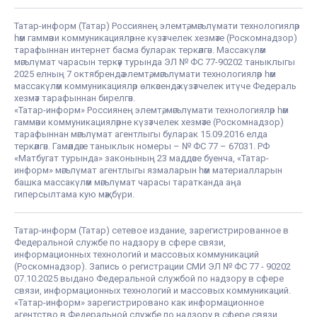
Татар-информ (Татар) Россиянең элемтә, мәгълүмати технологияләр
һәм гаммәви коммуникацияләрне күзәтчелек хезмәте (Роскомнадзор)
тарафыннан интернет басма буларак теркәлгән. Массакүләм
мәгълүмат чарасын теркәү турында ЭЛ № ФС 77-90202 таныклыгы
2025 елның 7 октябрендә элемтә, мәгълүмати технологияләр һәм
массакүләм коммуникацияләр өлкәсендә күзәтчелек итүче Федераль
хезмәт тарафыннан бирелгән.
«Татар-информ» Россиянең элемтә, мәгълүмати технологияләр һәм
гаммәви коммуникацияләрне күзәтчелек хезмәте (Роскомнадзор)
тарафыннан мәгълүмат агентлыгы буларак 15.09.2016 елда
теркәлгән. Гамәлдәге таныклык номеры – № ФС 77 – 67031. РФ
«Матбугат турында» законының 23 маддәсе буенча, «Татар-
информ» мәгълүмат агентлыгы язмаларын һәм материалларын
башка массакүләм мәгълүмат чарасы таратканда аңа
гиперсылтама кую мәҗбүри.
Татар-информ (Татар) сетевое издание, зарегистрированное в
Федеральной службе по надзору в сфере связи,
информационных технологий и массовых коммуникаций
(Роскомнадзор). Запись о регистрации СМИ ЭЛ № ФС 77 - 90202
07.10.2025 выдано Федеральной службой по надзору в сфере
связи, информационных технологий и массовых коммуникаций.
«Татар-информ» зарегистрировано как информационное
агентство в Федеральной службе по надзору в сфере связи,