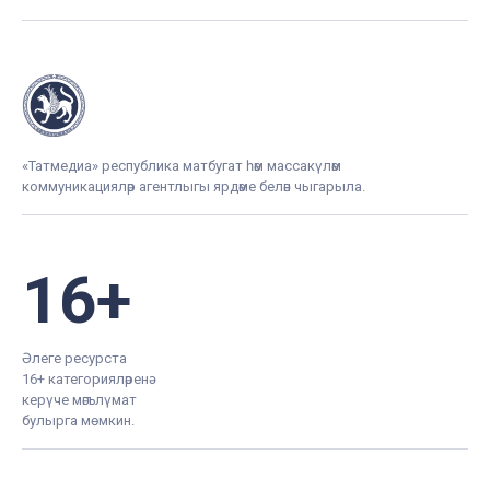
«Татмедиа» республика матбугат һәм массакүләм
коммуникацияләр агентлыгы ярдәме белән чыгарыла.
16+
Әлеге ресурста
16+ категорияләренә
керүче мәгълүмат
булырга мөмкин.