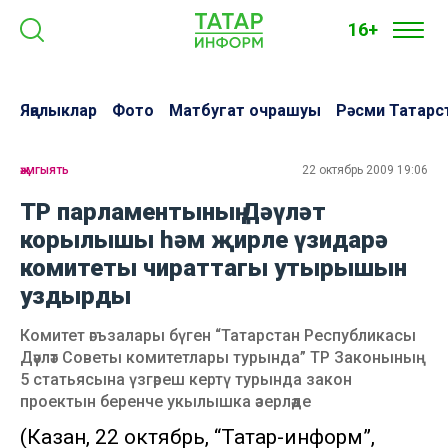
16+
Яңалыклар
Фото
Матбугат очрашуы
Рәсми Татарс
җәмгыять
22 октябрь 2009 19:06
ТР парламентының Дәүләт
корылышы һәм җирле үзидарә
комитеты чираттагы утырышын
уздырды
Комитет әгъзалары бүген “Татарстан Республикасы
Дәүләт Советы комитетлары турында” ТР Законының
5 статьясына үзгәреш кертү турында закон
проектын беренче укылышка әзерләде
(Казан, 22 октябрь, “Татар-информ”,