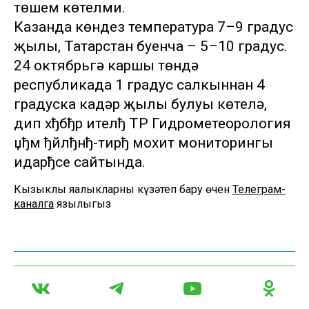
төшем көтелми.
Казанда көндез температура 7–9 градус
җылы, Татарстан буенча – 5–10 градус.
24 октябрьгә каршы төндә
республикада 1 градус салкыннан 4
градуска кадәр җылы булуы көтелә,
дип хђбђр ителђ ТР Гидрометеорология
џђм ђйлђнђ-тирђ мохит мониторингы
идарђсе сайтында.
Кызыклы яңалыкларны күзәтеп бару өчен
Телеграм-
каналга
язылыгыз