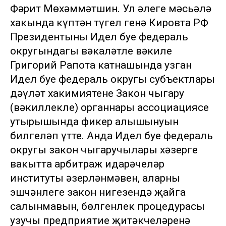
Фәрит Мөхәммәтшин. Ул әлеге мәсьәлә
хакында күптән түгел генә Кировта РФ
Президентының Идел буе федераль
округындагы вәкаләтле вәкиле
Григорий Рапота катнашында узган
Идел буе федераль округы субъектлары
дәүләт хакимиятенең Закон чыгару
(вәкиллекле) органнары ассоциациясе
утырышында фикер алышынуын
билгеләп үтте. Анда Идел буе федераль
округы закон чыгаручылары хәзерге
вакытта арбитраж идарәчеләр
институты әзерләнмәвен, аларның
эшчәнлеге закон нигезендә җайга
салынмавын, бөлгенлек процедурасы
узучы предприятие җитәкчеләренә