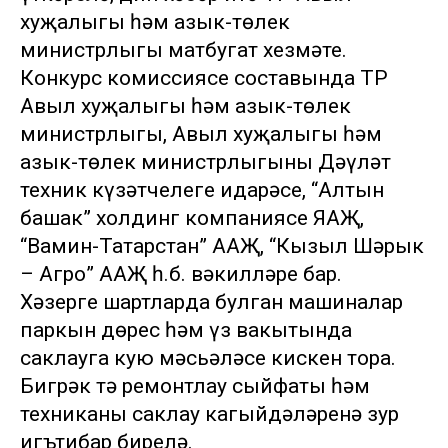
хуҗалыгы һәм азык-төлек
министрлыгы матбугат хезмәте.
Конкурс комиссиясе составында ТР
Авыл хуҗалыгы һәм азык-төлек
министрлыгы, Авыл хуҗалыгы һәм
азык-төлек министрлыгының Дәүләт
техник күзәтчелеге идарәсе, “Алтын
башак” холдинг компаниясе ЯАҖ,
“Вамин-Татарстан” ААҖ, “Кызыл Шәрык
– Агро” ААҖ һ.б. вәкилләре бар.
Хәзерге шартларда булган машиналар
паркын дөрес һәм үз вакытында
саклауга кую мәсьәләсе кискен тора.
Бигрәк тә ремонтлау сыйфаты һәм
техниканы саклау кагыйдәләренә зур
игътибар бирелә.