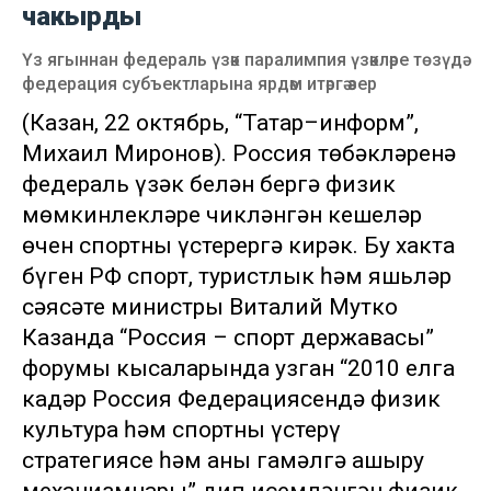
чакырды
Үз ягыннан федераль үзәк паралимпия үзәкләре төзүдә
федерация субъектларына ярдәм итәргә әзер
(Казан, 22 октябрь, “Татар–информ”,
Михаил Миронов). Россия төбәкләренә
федераль үзәк белән бергә физик
мөмкинлекләре чикләнгән кешеләр
өчен спортны үстерергә кирәк. Бу хакта
бүген РФ спорт, туристлык һәм яшьләр
сәясәте министры Виталий Мутко
Казанда “Россия – спорт державасы”
форумы кысаларында узган “2010 елга
кадәр Россия Федерациясендә физик
культура һәм спортны үстерү
стратегиясе һәм аны гамәлгә ашыру