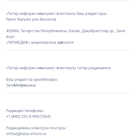
«Татар-информ» мәгълүмат агентлыгы баш редакторы
Ринат Вагыйз улы Билалов
420066, Татарстан Республикасы, Казан, Декабристлар ур., 2нче
йорт.
«ТАТМЕДИА» акционерлык җәмгыяте
«Татар-информ» мәгълүмат агентлыгы татар редакциясе
Баш редактор урынбасары
Зилә Мөбәрәкшина
Редакция телефоны
+7 (843) 222-0-999 (1304)
Редакциянең электрон почтасы
infotat@tatar-inform.ru