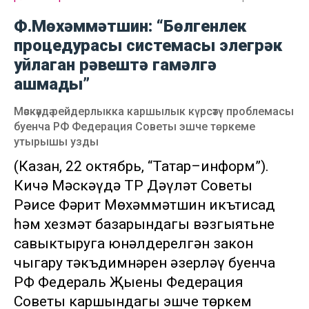
Ф.Мөхәммәтшин: “Бөлгенлек
процедурасы системасы элегрәк
уйлаган рәвештә гамәлгә
ашмады”
Мәскәүдә рейдерлыкка каршылык күрсәтү проблемасы
буенча РФ Федерация Советы эшче төркеме
утырышы узды
(Казан, 22 октябрь, “Татар–информ”).
Кичә Мәскәүдә ТР Дәүләт Советы
Рәисе Фәрит Мөхәммәтшин икътисад
һәм хезмәт базарындагы вәзгыятьне
савыктыруга юнәлдерелгән закон
чыгару тәкъдимнәрен әзерләү буенча
РФ Федераль Җыены Федерация
Советы каршындагы эшче төркем