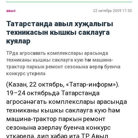
авыл
22 октябрь 2009 17:30
Татарстанда авыл хуҗалыгы
техникасын кышкы саклауга
куялар
ТРда агросәнәгать комплекслары арасында
техниканы кышкы саклауга кую һәм машина-
трактор паркын ремонт сезонына әзерләү буенча
конкурс үткәрелә
(Казан, 22 октябрь, «Татар-информ»).
19–24 октябрьдә Татарстанда
агросәнәгать комплекслары арасында
техниканы кышкы саклауга кую һәм
машина-трактор паркын ремонт
сезонына әзерләү буенча конкурс
үткәрелә, дип хәбәр итә ТР Авыл