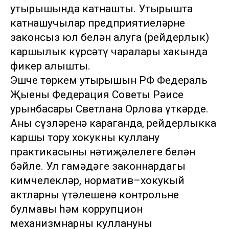
утырышында катнашты. Утырышта
катнашучылар предприятиеләрне
законсыз юл белән алуга (рейдерлык)
каршылык күрсәтү чаралары хакында
фикер алышты.
Эшче төркем утырышын РФ Федераль
Җыены Федерация Советы Рәисе
урынбасары Светлана Орлова үткәрде.
Аның сүзләренә караганда, рейдерлыкка
каршы тору хокукны куллану
практикасының нәтиҗәлелеге белән
бәйле. Ул гамәдәге законнардагы
кимчелекләр, норматив–хокукый
актларның үтәлешенә контрольнең
булмавы һәм коррупцион
механизмнарны куллануны