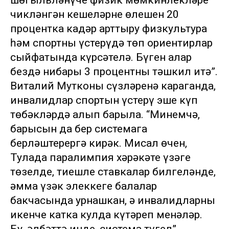
шөгыльләнүче физик мөмкинлекләре
чикләнгән кешеләрнең өлешен 20
процентка кадәр арттыру физкультура
һәм спортны үстерүдә төп ориентирлар
сыйфатында күрсәтелә. Бүген алар
бездә нибары 3 процентны тәшкил итә”.
Виталий Мутконың сүзләренә караганда,
инвалидлар спортын үстерү эше күп
төбәкләрдә алып барыла. “Минемчә,
барысын да бер системага
берләштерергә кирәк. Мисал өчен,
Тулада паралимпия хәрәкәте үзәге
төзелде, тиешле ставкалар билгеләнде,
әмма үзәк элеккеге балалар
бакчасында урнашкан, ә инвалидларны
икенче катка кулда күтәреп менәләр.