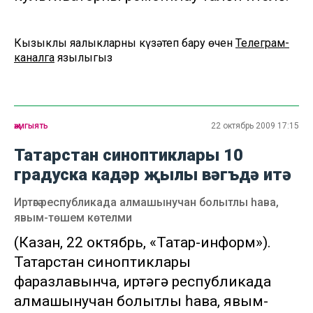
Кызыклы яңалыкларны күзәтеп бару өчен
Телеграм-
каналга
язылыгыз
җәмгыять
22 октябрь 2009 17:15
Татарстан синоптиклары 10
градуска кадәр җылы вәгъдә итә
Иртәгә республикада алмашынучан болытлы һава,
явым-төшем көтелми
(Казан, 22 октябрь, «Татар-информ»).
Татарстан синоптиклары
фаразлавынча, иртәгә республикада
алмашынучан болытлы һава, явым-