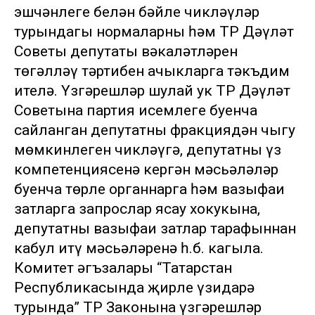
эшчәнлеге белән бәйле чикләүләр
турындагы нормаларны һәм ТР Дәүләт
Советы депутаты вәкаләтләрен
төгәлләү тәртибен ачыкларга тәкъдим
ителә. Үзгәрешләр шулай ук ТР Дәүләт
Советына партия исемлеге буенча
сайланган депутатның фракциядән чыгу
мөмкинлеген чикләүгә, депутатның үз
компетенциясенә кергән мәсьәләләр
буенча төрле органнарга һәм вазыфаи
затларга запрослар ясау хокукына,
депутатның вазыфаи затлар тарафыннан
кабул итү мәсьәләренә һ.б. кагыла.
Комитет әгъзалары “Татарстан
Республикасында җирле үзидарә
турында” ТР Законына үзгәрешләр