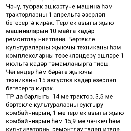
Чәчү, туфрак эшкәртүче машина һәм
тракторларны 1 апрельгә әзерләп
бетерергә кирәк. Терлек азыгы җыю
машиналарын 10 майга кадәр
ремонтлау ниятләнә. Бөртекле
культураларны җыючы техниканы һәм
комплексларны төзекләндерү эшләре 1
июльгә кадәр тәмамланырга тиеш.
Чөгендер һәм бәрәңге җыючы
техниканы 15 августка кадәр әзерләп
бетерергә кирәк.
ТР да барлыгы 14 мең трактор, 3,5 мең
бөртекле культураларны суктыру
комбайннарын, 1 мең терлек азыгы җыю
комбайннарын һәм 15,9 мең чәчкеч һәм
культиваторны ремонтлау таләп ителә.