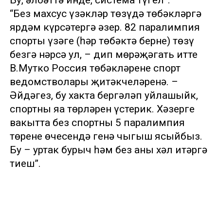
Бу, әлбәттә инде, система түгел”.
“Без махсус үзәкләр төзүдә төбәкләргә
ярдәм күрсәтергә әзер. 82 паралимпия
спорты үзәге (һәр төбәктә берне) төзү
безгә нәрсә ул, – дип мөрәҗәгать итте
В.Мутко Россия төбәкләренең спорт
ведомстволары җитәкчеләренә. –
Әйдәгез, бу хакта бергәләп уйлашыйк,
спортның яңа төрләрен үстерик. Хәзерге
вакытта без спортның 5 паралимпия
төренең өчесендә генә чыгыш ясыйбыз.
Бу – уртак бурыч һәм без аны хәл итәргә
тиеш”.