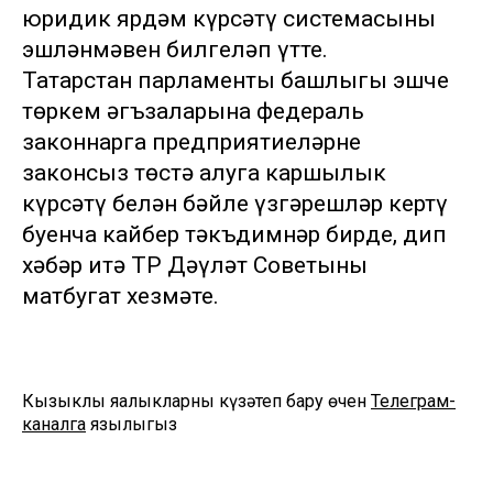
юридик ярдәм күрсәтү системасының
эшләнмәвен билгеләп үтте.
Татарстан парламенты башлыгы эшче
төркем әгъзаларына федераль
законнарга предприятиеләрне
законсыз төстә алуга каршылык
күрсәтү белән бәйле үзгәрешләр кертү
буенча кайбер тәкъдимнәр бирде, дип
хәбәр итә ТР Дәүләт Советының
матбугат хезмәте.
Кызыклы яңалыкларны күзәтеп бару өчен
Телеграм-
каналга
язылыгыз