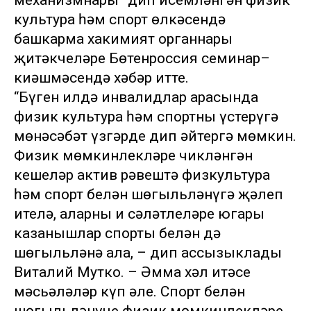
механизмнары” дип исемләнгән физик
культура һәм спорт өлкәсендә
башкарма хакимият органнары
җитәкчеләре Бөтенроссия семинар–
киңәшмәсендә хәбәр итте.
“Бүген илдә инвалидлар арасында
физик культура һәм спортны үстерүгә
мөнәсәбәт үзгәрде дип әйтергә мөмкин.
Физик мөмкинлекләре чикләнгән
кешеләр актив рәвештә физкультура
һәм спорт белән шөгыльләнүгә җәлеп
ителә, аларның иң сәләтлеләре югары
казанышлар спорты белән дә
шөгыльләнә ала, – дип ассызыклады
Виталий Мутко. – Әмма хәл итәсе
мәсьәләләр күп әле. Спорт белән