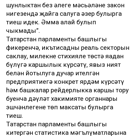
шунлыктан без әлеге мәсьәләне закон
нигезендә җайга салуга әзер булырга
тиеш идек. Әмма алай булып
чыкмады”.
Татарстан парламенты башлыгы
фикеренчә, икътисадның реаль секторын
саклау, милекне стихияле төстә яңадан
бүлүгә каршылык күрсәтү, явыз ният
белән йотылуга дучар ителгән
предприятиегә конкрет ярдәм күрсәтү
һәм башкалар рейдерлыкка каршы тору
буенча дәүләт хакимияте органнары
эшчәнлегенең төп максаты булырга
тиеш.
Татарстан парламенты башлыгы
китергән статистика мәгълүматларына