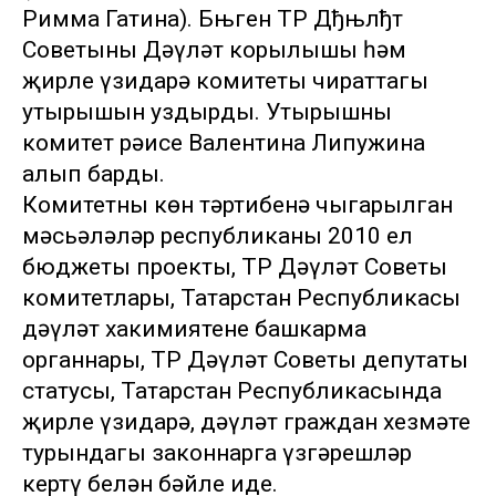
Римма Гатина). Бњген ТР Дђњлђт
Советының Дәүләт корылышы һәм
җирле үзидарә комитеты чираттагы
утырышын уздырды. Утырышны
комитет рәисе Валентина Липужина
алып барды.
Комитетның көн тәртибенә чыгарылган
мәсьәләләр республиканың 2010 ел
бюджеты проекты, ТР Дәүләт Советы
комитетлары, Татарстан Республикасы
дәүләт хакимиятенең башкарма
органнары, ТР Дәүләт Советы депутаты
статусы, Татарстан Республикасында
җирле үзидарә, дәүләт граждан хезмәте
турындагы законнарга үзгәрешләр
кертү белән бәйле иде.