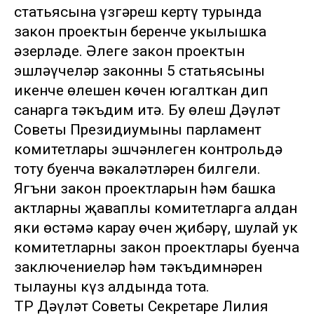
статьясына үзгәреш кертү турында
закон проектын беренче укылышка
әзерләде. Әлеге закон проектын
эшләүчеләр законның 5 статьясының
икенче өлешен көчен югалткан дип
санарга тәкъдим итә. Бу өлеш Дәүләт
Советы Президиумының парламент
комитетлары эшчәнлеген контрольдә
тоту буенча вәкаләтләрен билгели.
Ягъни закон проектларын һәм башка
актларны җаваплы комитетларга алдан
яки өстәмә карау өчен җибәрү, шулай ук
комитетларның закон проектлары буенча
заключениеләр һәм тәкъдимнәрен
тыңлауны күз алдында тота.
ТР Дәүләт Советы Секретаре Лилия