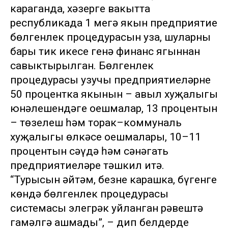
караганда, хәзерге вакытта
республикада 1 меңгә якын предприятие
бөлгенлек процедурасын уза, шуларның
бары тик икесе генә финанс ягыннан
савыктырылган. Бөлгенлек
процедурасы узучы предприятиеләрнең
50 процентка якынын – авыл хуҗалыгы
юнәлешендәге оешмалар, 13 процентын
– төзелеш һәм торак–коммуналь
хуҗалыгы өлкәсе оешмалары, 10–11
процентын сәүдә һәм сәнәгать
предприятиеләре тәшкил итә.
“Турысын әйтәм, безнең карашка, бүгенге
көндә бөлгенлек процедурасы
системасы элегрәк уйланган рәвештә
гамәлгә ашмады”, – дип белдерде