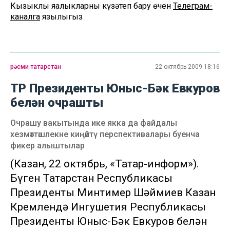
Кызыклы яңалыкларны күзәтеп бару өчен
Телеграм-
каналга
язылыгыз
рәсми татарстан
22 октябрь 2009 18:16
ТР Президенты Юныс-Бәк Евкуров
белән очрашты
Очрашу вакытында ике якка да файдалы
хезмәттәшлекне киңәйтү перспективалары буенча
фикер алыштылар
(Казан, 22 октябрь, «Татар-информ»).
Бүген Татарстан Республикасы
Президенты Минтимер Шәймиев Казан
Кремлендә Ингушетия Республикасы
Президенты Юныс-Бәк Евкуров белән