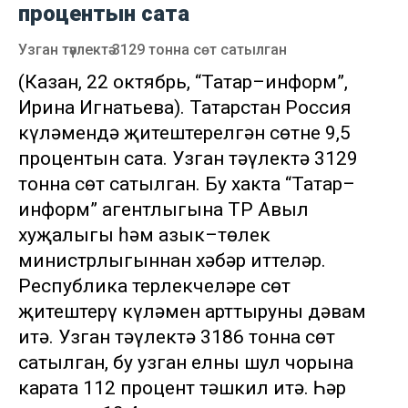
процентын сата
Узган тәүлектә 3129 тонна сөт сатылган
(Казан, 22 октябрь, “Татар–информ”,
Ирина Игнатьева). Татарстан Россия
күләмендә җитештерелгән сөтнең 9,5
процентын сата. Узган тәүлектә 3129
тонна сөт сатылган. Бу хакта “Татар–
информ” агентлыгына ТР Авыл
хуҗалыгы һәм азык–төлек
министрлыгыннан хәбәр иттеләр.
Республика терлекчеләре сөт
җитештерү күләмен арттыруны дәвам
итә. Узган тәүлектә 3186 тонна сөт
сатылган, бу узган елның шул чорына
карата 112 процент тәшкил итә. Һәр