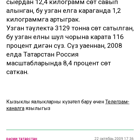
сыердан 12,4 килограмм сөт савып
алынган, бу узган елга караганда 1,2
килограммга артыграк.
Узган тәүлектә 3129 тонна сөт сатылган,
бу узган елның шул чорына карата 116
процент дигән сүз. Сүз уңаеннан, 2008
елда Татарстан Россия
масштабларында 8,4 процент сөт
саткан.
Кызыклы яңалыкларны күзәтеп бару өчен
Телеграм-
каналга
язылыгыз
рәсми татарстан
22 октябрь 2009 17:36