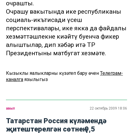
очрашты.
Очрашу вакытында ике республиканың
социаль-икътисади үсеш
перспективалары, ике якка да файдалы
хезмәттәшлекне киңәйтү буенча фикер
алыштылар, дип хәбәр итә ТР
Президентының матбугат хезмәте.
Кызыклы яңалыкларны күзәтеп бару өчен
Телеграм-
каналга
язылыгыз
авыл
22 октябрь 2009 18:06
Татарстан Россия күләмендә
җитештерелгән сөтнең 9,5