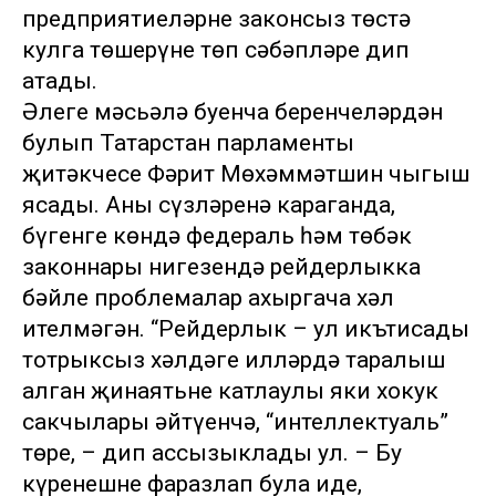
предприятиеләрне законсыз төстә
кулга төшерүнең төп сәбәпләре дип
атады.
Әлеге мәсьәлә буенча беренчеләрдән
булып Татарстан парламенты
җитәкчесе Фәрит Мөхәммәтшин чыгыш
ясады. Аның сүзләренә караганда,
бүгенге көндә федераль һәм төбәк
законнары нигезендә рейдерлыкка
бәйле проблемалар ахыргача хәл
ителмәгән. “Рейдерлык – ул икътисады
тотрыксыз хәлдәге илләрдә таралыш
алган җинаятьнең катлаулы яки хокук
сакчылары әйтүенчә, “интеллектуаль”
төре, – дип ассызыклады ул. – Бу
күренешне фаразлап була иде,