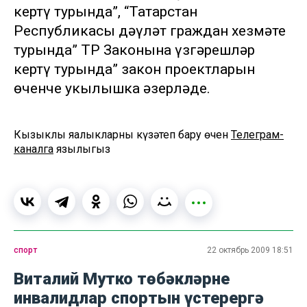
кертү турында”, “Татарстан
Республикасы дәүләт граждан хезмәте
турында” ТР Законына үзгәрешләр
кертү турында” закон проектларын
өченче укылышка әзерләде.
Кызыклы яңалыкларны күзәтеп бару өчен
Телеграм-
каналга
язылыгыз
спорт
22 октябрь 2009 18:51
Виталий Мутко төбәкләрне
инвалидлар спортын үстерергә