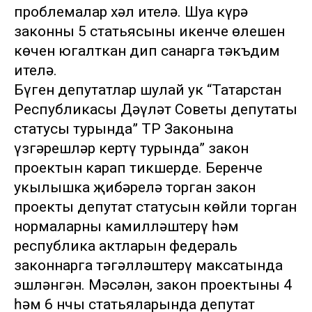
проблемалар хәл ителә. Шуңа күрә
законның 5 статьясының икенче өлешен
көчен югалткан дип санарга тәкъдим
ителә.
Бүген депутатлар шулай ук “Татарстан
Республикасы Дәүләт Советы депутаты
статусы турында” ТР Законына
үзгәрешләр кертү турында” закон
проектын карап тикшерде. Беренче
укылышка җибәрелә торган закон
проекты депутат статусын көйли торган
нормаларны камилләштерү һәм
республика актларын федераль
законнарга тәңгәлләштерү максатында
эшләнгән. Мәсәлән, закон проектының 4
һәм 6 нчы статьяларында депутат