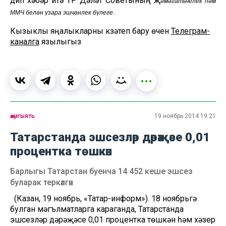
дип хәбәр итә ТР Дәүләт Советының җ
әмәгатьчелек һәм
ММЧ белән үзара эшчәнлек бүлеге.
Кызыклы яңалыкларны күзәтеп бару өчен
Телеграм-
каналга
язылыгыз
җәмгыять
19 ноябрь 2014 19:21
Татарстанда эшсезләр дәрәҗәсе 0,01
процентка төшкән
Барлыгы Татарстан буенча 14 452 кеше эшсез
буларак теркәлгән
(Казан, 19 ноябрь, «Татар-информ»). 18 ноябрьгә
булган мәгълүматларга караганда, Татарстанда
эшсезләр дәрәҗәсе 0,01 процентка төшкән һәм хәзер