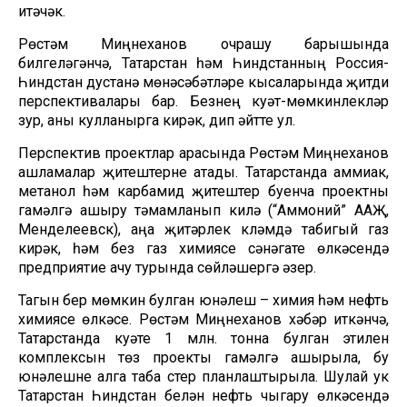
итәчәк.
Рөстәм Миңнеханов очрашу барышында
билгеләгәнчә, Татарстан һәм Һиндстанның Россия-
Һиндстан дустанә мөнәсәбәтләре кысаларында җитди
перспективалары бар. Безнең куәт-мөмкинлекләр
зур, аны кулланырга кирәк, дип әйтте ул.
Перспектив проектлар арасында Рөстәм Миңнеханов
ашламалар җитештерүне атады. Татарстанда аммиак,
метанол һәм карбамид җитештерү буенча проектны
гамәлгә ашыру тәмамланып килә (“Аммоний” ААҖ,
Менделеевск), аңа җитәрлек күләмдә табигый газ
кирәк, һәм без газ химиясе сәнәгате өлкәсендә
предприятие ачу турында сөйләшергә әзер.
Тагын бер мөмкин булган юнәлеш – химия һәм нефть
химиясе өлкәсе. Рөстәм Миңнеханов хәбәр иткәнчә,
Татарстанда куәте 1 млн. тонна булган этилен
комплексын төзү проекты гамәлгә ашырыла, бу
юнәлешне алга таба үстерү планлаштырыла. Шулай ук
Татарстан Һиндстан белән нефть чыгару өлкәсендә