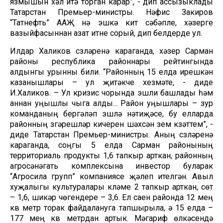
язмышын хәл итә торган карар”, - дип ассызыклады
Татарстан Премьер-министры. Нәфис Закиров
“Татнефть” ААҖ нә эшкә китү сәбәпле, хәзерге
вазыйфасыннан азат итүне сорый, дип белдерде ул.
Илдар Халиков сүзләренә караганда, хәзер Сарман
районы республика районнары рейтингында
алдынгы урынны били. “Районның 15 елда ирешкән
казанышлары – ул җитәкче хезмәте, - диде
И.Халиков. – Ул кризис чорында эшли башлады һәм
аннан уңышлы чыга алды... Район уңышлары – зур
команданың бергәләп эшләү нәтиҗәсе, бу елларда
районның үзгәрешләр кичерүен шәхсән үзем күзәттем”, -
диде Татарстан Премьер-министры. Аның сүзләренә
караганда, соңгы 5 елда Сарман районының
территориаль продукты 1,6 тапкыр арткан, районның
агросәнәгать комплексына инвестор буларак
“Агросила групп” компаниясе җәлеп ителгән. Авыл
хуҗалыгы культуралары күләме 2 тапкыр арткан, сөт
– 1,6, шикәр чөгендере – 3,6. Ел саен районда 12 мең
кв метр торак файдалануга тапшырыла, ә 15 елда –
177 мең кв метрдан артык. Мәгариф өлкәсендә