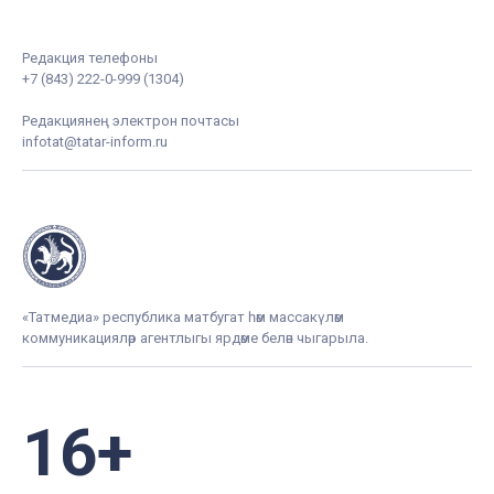
Редакция телефоны
+7 (843) 222-0-999 (1304)
Редакциянең электрон почтасы
infotat@tatar-inform.ru
«Татмедиа» республика матбугат һәм массакүләм
коммуникацияләр агентлыгы ярдәме белән чыгарыла.
16+