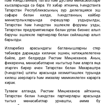
һәм Һиндстанның тыгыз һәм дустанә мөнәсәбәтләре
кысаларында үсә бара. Ул хәбәр иткәнчә, Һиндстанга
Татарстан Республикасының зур делегациясе эш
сәфәре белән килде, Һиндстанның кайбер
министрлыкларында очрашулар уздырылды,
Татарстан һәм Һиндстан эшлекле форумы узды,
Татарстан предприятиеләре белән уртак бизнес алып
баручы эшлекле партнерлар белән сөйләшүләр алып
барылды.
Илләребез арасындагы багланышларны үстерү
төбәкара дәрәҗәдә киләчәк эшнең нәтиҗәлелегенә
бәйле, дип белдерде Рөстәм Миңнеханов. Аның
фикеренчә, мөнәсәбәтләрне ныгытыр һәм аларга яңа
этәргеч бирер өчен Татарстан белән Махараштра
(Һиндстан) штаты арасында хезмәттәшлек турында
килешү әзерләргә һәм имзалау мөмкинлеген карарга
кирәк.
Тулаем алганда, Рөстәм Миңнеханов әйткәнчә,
Татарстан белән Һиндстан партнерлары арасында
тыгыз мөнәсәбәтләр урнашты, әмма бу