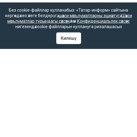
Әлеге ресурста
Без cookie-файллар кулланабыз. «Татар-информ» сайтына
16+ категорияләренә
кергәндә сез әлеге белдерүгә,
шәхси мәгълүматларны эшкәртүгә
,
Шәхси
керүче мәгълүмат
мәгълүматлар турындагы сәясәткә
һәм
Конфиденциальлек сәясәте
булырга мөмкин.
нигезендә cookie файлларын куллануга ризалашасыз
Килешү
Татар-информ (Татар) Россиянең элемтә, мәгълүмати технологияләр
һәм гаммәви коммуникацияләрне күзәтчелек хезмәте (Роскомнадзор)
тарафыннан интернет басма буларак теркәлгән. Массакүләм
мәгълүмат чарасын теркәү турында ЭЛ № ФС 77-90202 таныклыгы
2025 елның 7 октябрендә элемтә, мәгълүмати технологияләр һәм
массакүләм коммуникацияләр өлкәсендә күзәтчелек итүче Федераль
хезмәт тарафыннан бирелгән.
«Татар-информ» Россиянең элемтә, мәгълүмати технологияләр һәм
гаммәви коммуникацияләрне күзәтчелек хезмәте (Роскомнадзор)
тарафыннан мәгълүмат агентлыгы буларак 15.09.2016 елда
теркәлгән. Гамәлдәге таныклык номеры – № ФС 77 – 67031. РФ
«Матбугат турында» законының 23 маддәсе буенча, «Татар-
информ» мәгълүмат агентлыгы язмаларын һәм материалларын
башка массакүләм мәгълүмат чарасы таратканда аңа
гиперсылтама кую мәҗбүри.