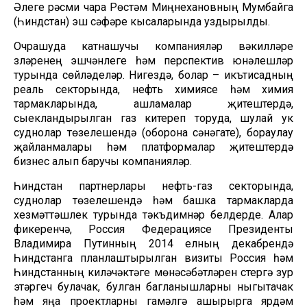
Әлеге рәсми чара Рөстәм Миңнехановның Мумбайга
(Һиндстан) эш сәфәре кысаларында уздырылды.
Очрашуда катнашучы компанияләр вәкилләре
үзләренең эшчәнлеге һәм перспектив юнәлешләр
турында сөйләделәр. Нигездә, болар – икътисадның
реаль секторында, нефть химиясе һәм химия
тармакларында, ашламалар җитештерүдә,
сыекландырылган газ китереп торуда, шулай ук
суднолар төзелешендә (оборона сәнәгате), бораулау
җайланмалары һәм платформалар җитештерүдә
бизнес алып баручы компанияләр.
Һиндстан партнерлары нефть-газ секторында,
суднолар төзелешендә һәм башка тармакларда
хезмәттәшлек турында тәкъдимнәр белдерде. Алар
фикеренчә, Россия Федерациясе Президенты
Владимира Путинның 2014 елның декабрендә
Һиндстанга планлаштырылган визиты Россия һәм
Һиндстанның киләчәктәге мөнәсәбәтләрен үстерүгә зур
этәргеч булачак, булган багланышларны ныгытачак
һәм яңа проектларны гамәлгә ашырырга ярдәм