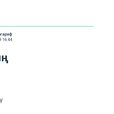
әгариф
9 16:44
ң
ү