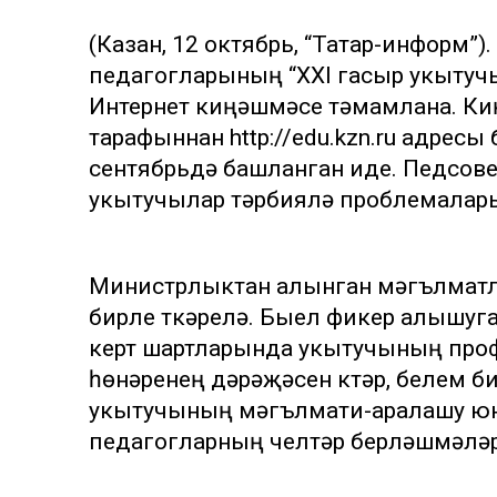
(Казан, 12 октябрь, “Татар-информ”
педагогларының “XXI гасыр укытучы
Интернет киңәшмәсе тәмамлана. К
тарафыннан http://edu.kzn.ru адресы
сентябрьдә башланган иде. Педсов
укытучылар тәрбияләү проблемалары
Министрлыктан алынган мәгълүматл
бирле үткәрелә. Быел фикер алышуга
кертү шартларында укытучының проф
һөнәренең дәрәҗәсен күтәрү, белем б
укытучының мәгълүмати-аралашу юн
педагогларның челтәр берләшмәлә