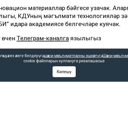
овацион материаллар бәйгесе узачак. Алар
ыгы, КДУның мәгълүмати технологияләр үзә
СБИ” идарә академиясе белгечләре куячак.
у өчен
Телеграм-каналга
язылыгыз
дә сез әлеге белдерүгә,
шәхси мәгълүматларны эшкәртүгә
,
Шәхси мәгълүм
cookie файлларын куллануга ризалашасыз
Килешү
әгълүмат
Редакция телефоны
редакциясе
+7 (843) 222-0-999 (1304)
ынбасары
Редакциянең электрон почтасы
«Татмедиа» ре
infotat@tatar-inform.ru
һәм массакүлә
агентлыгы ярдә
чыгарыла.