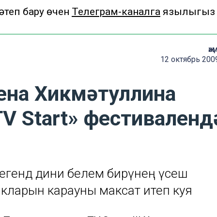
теп бару өчен
Телеграм-каналга
язылыгыз
җә
12 октябрь 200
ена Хикмәтуллина
TV Start» фестиваленд
егендә дини белем бирүнең үсеш
кларын карауны максат итеп куя