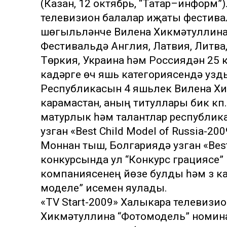
(Казан, 12 октябрь, “Татар–информ”).
телевизион балалар иҗаты фестивал
шөгыльләнүче Вилена Хикмәтуллин
Фестивальдә Англия, Латвия, Литва,
Төркия, Украина һәм Россиядән 25 
кадәрге өч яшь категориясендә узд
Республикасын 4 яшьлек Вилена Хи
карамастан, аның титуллары бик күп.
матурлык һәм талантлар республик
узган «Best Child Model of Russia-
Моннан тыш, Болгариядә узган «Best
конкурсында ул “Конкурс грациясе”
компаниясенең йөзе булды һәм үз 
моделе” исемен яулады.
«TV Start-2009» Халыкара телевизи
Хикмәтуллина “Фотомодель” номина