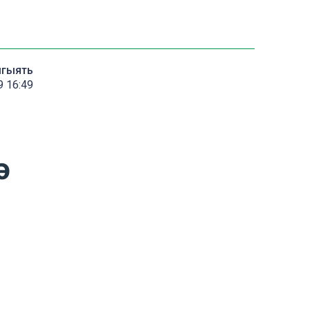
мгыять
9 16:49
ә