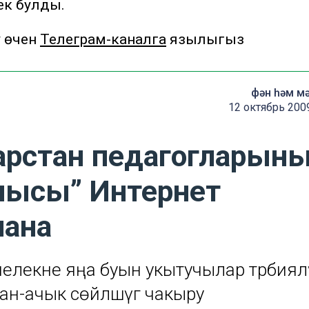
ек булды.
у өчен
Телеграм-каналга
язылыгыз
фән һәм м
12 октябрь 200
арстан педагогларыны
чысы” Интернет
лана
челекне яңа буын укытучылар тәрбиялә
н-ачык сөйләшүгә чакыру