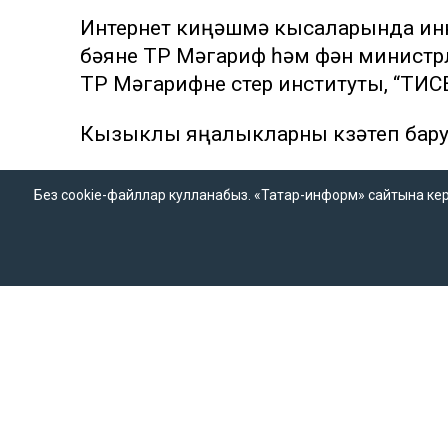
Интернет киңәшмә кысаларында инн
бәяне ТР Мәгариф һәм фән министрл
ТР Мәгарифне үстерү институты, “ТИ
Кызыклы яңалыкларны күзәтеп бар
Без cookie-файллар кулланабыз. «Татар-информ» сайтына кергән
«Татар-информ» мәгълүмат
«Татар-информ» м
агентлыгы баш редакторы
агентлыгы татар 
Ринат Вагыйз улы Билалов
Баш редактор ур
420066, Татарстан Республикасы,
Зилә Мөбәрәкшина
Казан, Декабристлар ур., 2нче йорт.
«ТАТМЕДИА» акционерлык
җәмгыяте