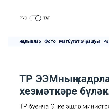
РУC
ТАТ
Яңалыклар
Фото
Матбугат очрашуы
Рә
ТР ЭЭМның кадрла
хезмәткәре бүлә
ТР буенча Эчке эшләр министр