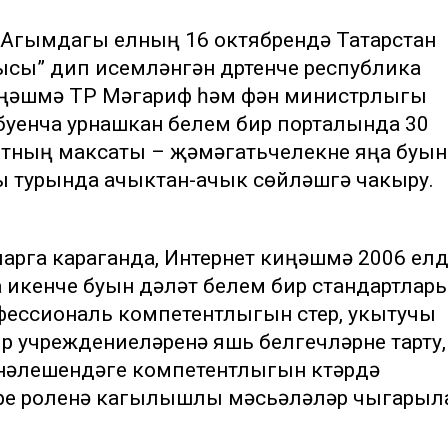
). Агымдагы елның 16 октябрендә Татарстан
сы” дип исемләнгән дүртенче республика
иңәшмә ТР Мәгариф һәм фән министрлыгы
 буенча урнашкан белем бирү порталында 30
етның максаты – җәмәгатьчелекне яңа буын
 турында ачыктан-ачык сөйләшүгә чакыру.
арга караганда, Интернет киңәшмә 2006 ел
 икенче буын дәүләт белем бирү стандартлар
ессиональ компетентлыгын үстерү, укытучы
ирү учреждениеләренә яшь белгечләрне тарту,
әлешендәге компетентлыгын күтәрүдә
ре роленә кагылышлы мәсьәләләр чыгарыл