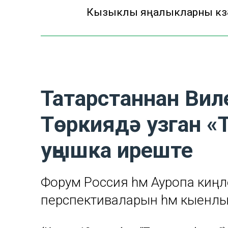
Кызыклы яңалыкларны күзә
Татарстаннан Вил
Төркиядә узган «
уңышка иреште
Форум Россия һәм Ауропа киңл
перспективаларын һәм кыенлы