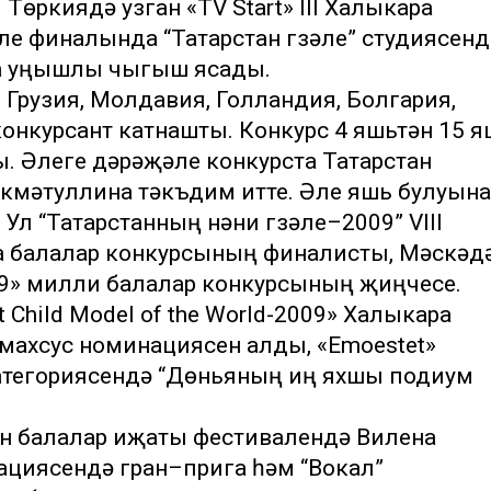
 Төркиядә узган «TV Start» III Халыкара
е финалында “Татарстан гүзәле” студиясенд
а уңышлы чыгыш ясады.
 Грузия, Молдавия, Голландия, Болгария,
конкурсант катнашты. Конкурс 4 яшьтән 15 
ы. Әлеге дәрәҗәле конкурста Татарстан
кмәтуллина тәкъдим итте. Әле яшь булуына
 Ул “Татарстанның нәни гүзәле–2009” VIII
а балалар конкурсының финалисты, Мәскәүд
2009» милли балалар конкурсының җиңүчесе.
 Child Model of the World-2009» Халыкара
 махсус номинациясен алды, «Emoestet»
категориясендә “Дөньяның иң яхшы подиум
он балалар иҗаты фестивалендә Вилена
циясендә гран–прига һәм “Вокал”