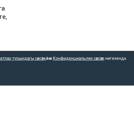
га
ге,
атлар турындагы сәясәткә
һәм
Конфиденциальлек сәясәте
нигезендә
16+
Әлеге ресурста
спублика матбугат
16+ категорияләренә
м коммуникацияләр
керүче мәгълүмат
ме белән
булырга мөмкин.