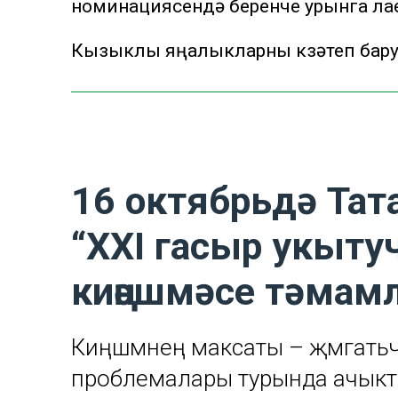
номинациясендә беренче урынга ла
Кызыклы яңалыкларны күзәтеп бар
16 октябрьдә Тат
“XXI гасыр укыту
киңәшмәсе тәмам
Киңәшмәнең максаты – җәмәгать
проблемалары турында ачыкта