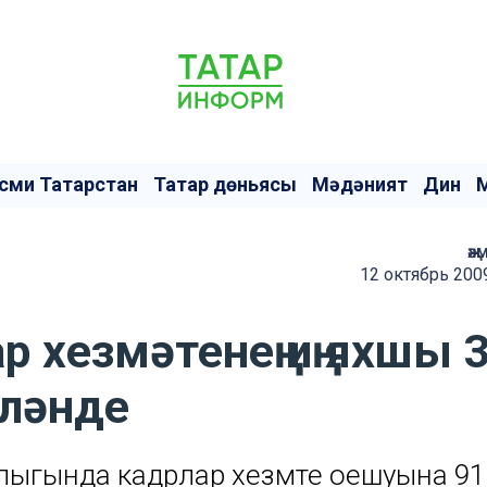
сми Татарстан
Татар дөньясы
Мәдәният
Дин
җә
12 октябрь 200
р хезмәтенең иң яхшы 
кләнде
лыгында кадрлар хезмәте оешуына 91