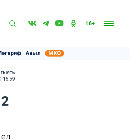
16+
Мәгариф
Авыл
МХО
мгыять
9 16:59
32
 ел