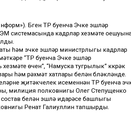
информ»). Бүген ТР буенча Эчке эшләр
ЭМ системасында кадрлар хезмәте оешуына
улды.
аты һәм эчке эшләр министрлыгы кадрлар
мәткәре “ТР буенча Эчке эшләр
езмәте өчен”, “Намуска тугрылык” күкрәк
лары һәм рәхмәт хатлары белән бүләкләнде.
еләрне җитәкчелек исеменнән ТР буенча эч
ры, милиция полковнигы Олег Степущенко
 состав белән эшләү идарәсе башлыгы
ковнигы Ренат Галиуллин тапшырды.