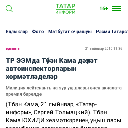
16+
Яңалыклар
Фото
Матбугат очрашуы
Рәсми Татарс
җәмгыять
21 гыйнвар 2010 11:36
ТР ЭЭМда Түбән Кама дәүләт
автоинспекторларын
хөрмәтләделәр
Милиция лейтенантына зур уңышлары өчен акчалата
премия бирелде
(Түбән Кама, 21 гыйнвар, «Татар-
информ», Сергей Толмацкий). Түбән
Кама ЮХИДИ хезмәткәренең уңышлары