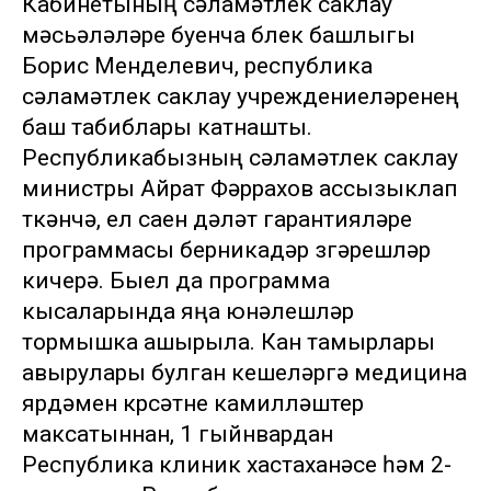
Кабинетының сәламәтлек саклау
мәсьәләләре буенча бүлек башлыгы
Борис Менделевич, республика
сәламәтлек саклау учреждениеләренең
баш табиблары катнашты.
Республикабызның сәламәтлек саклау
министры Айрат Фәррахов ассызыклап
үткәнчә, ел саен дәүләт гарантияләре
программасы берникадәр үзгәрешләр
кичерә. Быел да программа
кысаларында яңа юнәлешләр
тормышка ашырыла. Кан тамырлары
авырулары булган кешеләргә медицина
ярдәмен күрсәтүне камилләштерү
максатыннан, 1 гыйнвардан
Республика клиник хастаханәсе һәм 2-