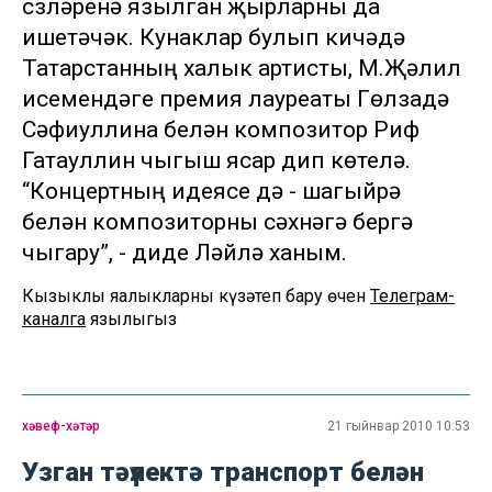
сүзләренә язылган җырларны да
ишетәчәк. Кунаклар булып кичәдә
Татарстанның халык артисты, М.Җәлил
исемендәге премия лауреаты Гөлзадә
Сәфиуллина белән композитор Риф
Гатауллин чыгыш ясар дип көтелә.
“Концертның идеясе дә - шагыйрә
белән композиторны сәхнәгә бергә
чыгару”, - диде Ләйлә ханым.
Кызыклы яңалыкларны күзәтеп бару өчен
Телеграм-
каналга
язылыгыз
хәвеф-хәтәр
21 гыйнвар 2010 10:53
Узган тәүлектә транспорт белән