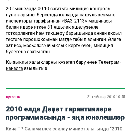
20 гыйнварда 00.10 сәгатьтә милиция контроль
пунктларының берсендә юлларда патруль хезмәте
инспекторы тарафыннан «ВАЗ-2113» машинасы
белән идарә иткән 31 яшьлек яшелүзәнле
тоткарланган һәм тикшерү барышында аннан аксыл
төстәге порошоксыман матдә табып алынган. Әлеге
зат исә, мәсьәләгә ачыклык кертү өчен, милиция
бүлегенә озатылган.
Кызыклы яңалыкларны күзәтеп бару өчен
Телеграм-
каналга
язылыгыз
җәмгыять
21 гыйнвар 2010 10:45
2010 елда Дәүләт гарантияләре
программасында - яңа юнәлешләр
Кичә ТР Сәламәтлек саклау министрлыгында “2010