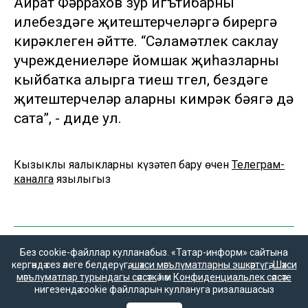
Айрат Фәррахов зур игътибарны
илебездәге җитештерүчеләргә бирергә
кирәклеген әйтте. “Сәламәтлек саклау
учреждениеләре йомшак җиһазларны
кыйбатка алырга тиеш түгел, бездәге
җитештерүчеләр аларны кимрәк бәягә дә
сата”, - диде ул.
Кызыклы яңалыкларны күзәтеп бару өчен
Телеграм-
каналга
язылыгыз
Без cookie-файллар кулланабыз. «Татар-информ» сайтына
кергәндә сез әлеге белдерүгә,
шәхси мәгълүматларны эшкәртүгә
,
Шәхси
мәгълүматлар турындагы сәясәткә
һәм
Конфиденциальлек сәясәте
нигезендә cookie файлларын куллануга ризалашасыз