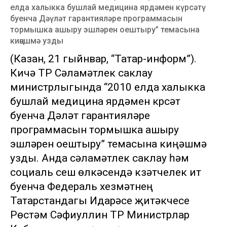
елда халыкка бушлай медицина ярдәмен күрсәтү
буенча Дәүләт гарантияләре программасын
тормышка ашыру эшләрен оештыру” темасына
киңәшмә узды
(Казан, 21 гыйнвар, “Татар-информ”).
Кичә ТР Сәламәтлек саклау
министрлыгында “2010 елда халыкка
бушлай медицина ярдәмен күрсәтү
буенча Дәүләт гарантияләре
программасын тормышка ашыру
эшләрен оештыру” темасына киңәшмә
узды. Анда сәламәтлек саклау һәм
социаль үсеш өлкәсендә күзәтчелек итү
буенча Федераль хезмәтнең
Татарстандагы Идарәсе җитәкчесе
Рөстәм Сәфиуллин ТР Министрлар