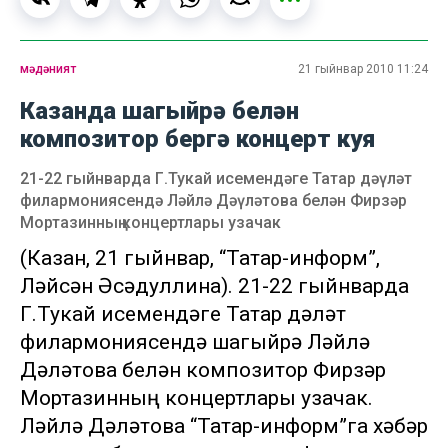
мәдәният
21 гыйнвар 2010 11:24
Казанда шагыйрә белән
композитор бергә концерт куя
21-22 гыйнварда Г.Тукай исемендәге Татар дәүләт
филармониясендә Ләйлә Дәүләтова белән Фирзәр
Мортазинның концертлары узачак
(Казан, 21 гыйнвар, “Татар-информ”,
Ләйсән Әсәдуллина). 21-22 гыйнварда
Г.Тукай исемендәге Татар дәүләт
филармониясендә шагыйрә Ләйлә
Дәүләтова белән композитор Фирзәр
Мортазинның концертлары узачак.
Ләйлә Дәүләтова “Татар-информ”га хәбәр