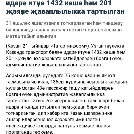
идарә итүче 1432 кеше һәм 201
җәяүле җаваплылыкка тартылган
31 яшьлек яшелүзәнле тоткарланган һәм тикшерү
барышында аннан аксыл төстәге порошоксыман
матдә табып алынган
(Казан, 21 гыйнвар, «Татар-информ»). Узган тәүлектә
Казанда транспорт белән идарә итүче 1432 кеше һәм
201 җәяүле, юл хәрәкәте кагыйдәләрен бозган өчен,
административ җаваплылыкка тартылган.
Аерым алганда, рульдәге 75 кеше каршы як юл
тасмасына чыккан, 136сы куркынычсызлык каешын
кулланмаган, 43е пассажир ташу кагыйдәләрен
бозган өчен административ җаваплылыкка
тартылган. Тагын 7се исерек килеш транспорт белән
идарә иткәндә тотылган һәм җавап бирү өчен
тоткарланган, дип хәбәр итә Казан шәһәре эчке
эшләр идарәсенең юл хәрәкәте иминлеген
инспекциясе юлларда патруль хезмәте полкы
пропаганда төркеме.