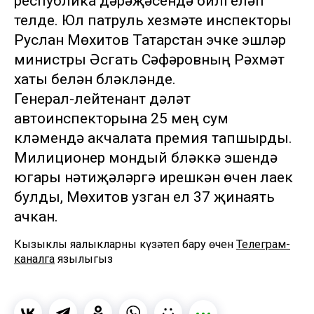
республика дәрәҗәсендә билгеләп
үтелде. Юл патруль хезмәте инспекторы
Руслан Мөхитов Татарстан эчке эшләр
министры Әсгать Сәфәровның Рәхмәт
хаты белән бүләкләнде.
Генерал-лейтенант дәүләт
автоинспекторына 25 мең сум
күләмендә акчалата премия тапшырды.
Милиционер мондый бүләккә эшендә
югары нәтиҗәләргә ирешкән өчен лаек
булды, Мөхитов узган ел 37 җинаять
ачкан.
Кызыклы яңалыкларны күзәтеп бару өчен
Телеграм-
каналга
язылыгыз