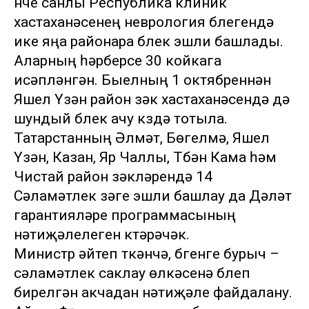
нче санлы Республика клиник
хастаханәсенең неврология бүлегендә
ике яңа районара бүлек эшли башлады.
Аларның һәрберсе 30 койкага
исәпләнгән. Быелның 1 октябреннән
Яшел Үзән район үзәк хастаханәсендә дә
шундый бүлек ачу күздә тотыла.
Татарстанның Әлмәт, Бөгелмә, Яшел
Үзән, Казан, Яр Чаллы, Түбән Кама һәм
Чистай район үзәкләрендә 14
Сәламәтлек үзәге эшли башлау да Дәүләт
гарантияләре программасының
нәтиҗәлелеген күтәрәчәк.
Министр әйтеп үткәнчә, бүгенге бурыч –
сәламәтлек саклау өлкәсенә бүлеп
бирелгән акчадан нәтиҗәле файдалану.