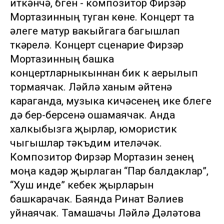
иткәнчә, бүген - композитор Фирзәр
Мортазинның туган көне. Концерт та
әлеге матур вакыйгага багышлап
үткәрелә. Концерт сценарие Фирзәр
Мортазинның башка
концертларныкыннан бик үк аерылып
тормаячак. Ләйлә ханым әйтүенә
караганда, музыка кичәсенең ике бүлеге
дә бер-берсенә ошамаячак. Анда
халкыбызга җырлар, юмористик
чыгышлар тәкъдим ителәчәк.
Композитор Фирзәр Мортазин үзенең
моңа кадәр җырлаган “Пар балдаклар”,
“Хуш инде” кебек җырларын
башкарачак. Баянда Ринат Вәлиев
уйнаячак. Тамашачы Ләйлә Дәүләтова