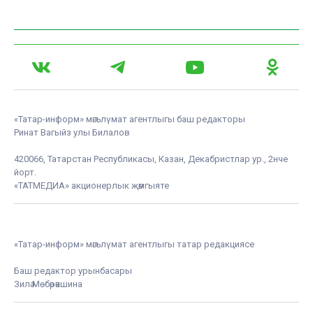
«Татар-информ» мәгълүмат агентлыгы баш редакторы
Ринат Вагыйз улы Билалов
420066, Татарстан Республикасы, Казан, Декабристлар ур., 2нче
йорт.
«ТАТМЕДИА» акционерлык җәмгыяте
«Татар-информ» мәгълүмат агентлыгы татар редакциясе
Баш редактор урынбасары
Зилә Мөбәрәкшина