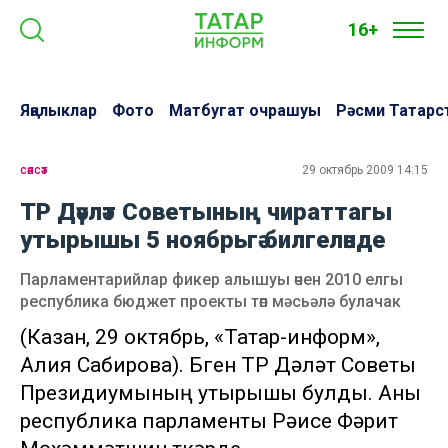
16+
Яңалыклар
Фото
Матбугат очрашуы
Рәсми Татарс
сәясәт
29 октябрь 2009 14:15
ТР Дәүләт Советының чираттагы
утырышы 5 ноябрьгә билгеләнде
Парламентарийлар фикер алышуы өчен 2010 елгы
республика бюджет проекты төп мәсьәлә булачак
(Казан, 29 октябрь, «Татар-информ»,
Алия Сабирова). Бүген ТР Дәүләт Советы
Президиумының утырышы булды. Аны
республика парламенты Рәисе Фәрит