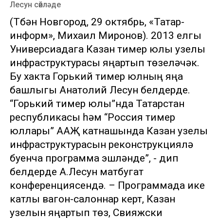
Лесун сөйләде
(Түбән Новгород, 29 октябрь, «Татар-
информ», Михаил Миронов). 2013 елгы
Универсиадага Казан тимер юлы узелы
инфраструктурасы яңартып төзеләчәк.
Бу хакта Горький тимер юлның яңа
башлыгы Анатолий Лесун белдерде.
“Горький тимер юлы”нда Татарстан
республикасы һәм “Россия тимер
юллары” ААҖ катнашында Казан узелы
инфраструктурасын реконструкцияләү
буенча программа эшләнде”, - дип
белдерде А.Лесун матбугат
конференциясендә. – Программада ике
катлы вагон-салоннар кертү, Казан
узелын яңартып төзү, Свияжски