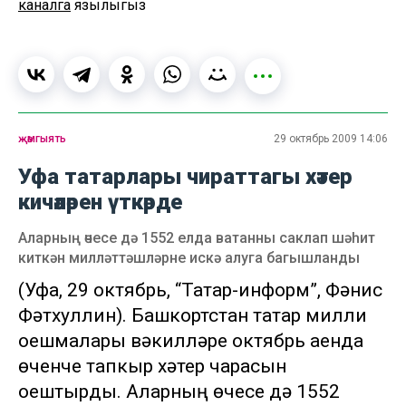
каналга
язылыгыз
җәмгыять
29 октябрь 2009 14:06
Уфа татарлары чираттагы хәтер
кичәләрен үткәрде
Аларның өчесе дә 1552 елда ватанны саклап шәһит
киткән милләттәшләрне искә алуга багышланды
(Уфа, 29 октябрь, “Татар-информ”, Фәнис
Фәтхуллин). Башкортстан татар милли
оешмалары вәкилләре октябрь аенда
өченче тапкыр хәтер чарасын
оештырды. Аларның өчесе дә 1552