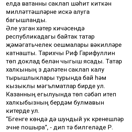
елда ватанны саклап шәһит киткән
милләттәшләрне искә алуга
багышланды.
Әле узган хәтер кичәсендә
республикадагы байтак татар
җәмәгатьчелек оешмалары вәкилләре
катнашты. Тарихчы Риф Гарифуллин
төп доклад белән чыгыш ясады. Татар
халкының үз дәүләтен саклап калу
тырышлыклары турында бай һәм
кызыклы мәгълүматлар бирде ул.
Казанның егылуында төп сәбәп итеп
халкыбызның бердәм булмавын
китерде ул.
“Бүгенге көндә дә шундый ук күренешләр
эчне пошыра”, - дип тә билгеләде Р.