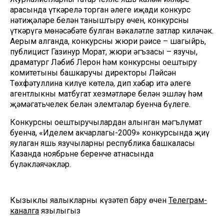
арасында үткәрелә торган әлеге иҗади конкурс
нәтиҗәләре белән таныштыру өчен, конкурсны
үткәрүгә мөнәсәбәте булган вәкаләтле затлар киләчәк.
Аерым алганда, конкурсның жюри рәисе – шагыйрь,
публицист Газинур Морат, жюри әгъзасы – язучы,
драматург Ләбиб Лерон һәм конкурсны оештыру
комитетының башкаручы директоры Ләйсән
Төхфәтуллина килүе көтелә, дип хәбәр итә әлеге
агентлыкның матбугат хезмәтләре белән эшләү һәм
җәмәгатьчелек белән элемтәләр буенча бүлеге.
Конкурсны оештыручылардан алынган мәгълүмат
буенча, «Иделем акчарлагы-2009» конкурсында җиңү
яулаган яшь язучыларны республика башкаласы
Казанда ноябрьнең беренче атнасында
бүләкләячәкләр.
Кызыклы яңалыкларны күзәтеп бару өчен
Телеграм-
каналга
язылыгыз