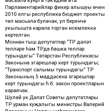
мәсьәлә куярга тәкъдим итә.
Парламентарийлар фикер алышуы өчен
2010 елгы республика бюджет проекты
төп мәсьәлә булачак, ул беренче
укылышта карала торган исемлеккә
кертелгән.
Моннан тыш депутатлар “ТР дәүләт
телләре һәм ТРда башка телләр
турындагы” Татарстан Республикасы
Законына үзгәрешләр кертү турындагы;
“Транспорт салымы турындагы” ТР
Законының 5 маддәсенә үзгәрешләр
кертү турындагы һ.б. закон проектларын
караячак.
Шулай ук Дәүләт Советы депутатлары
ТР урман хуҗалыгы министры Валерий