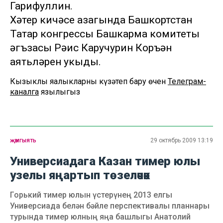
Гарифуллин.
Хәтер кичәсе азагында Башкортстан
Татар конгрессы Башкарма комитеты
әгъзасы Рәис Каручурин Коръән
аятьләрен укыды.
Кызыклы яңалыкларны күзәтеп бару өчен
Телеграм-
каналга
язылыгыз
җәмгыять
29 октябрь 2009 13:19
Универсиадага Казан тимер юлы
узелы яңартып төзеләчәк
Горький тимер юлын үстерүнең 2013 елгы
Универсиада белән бәйле перспективалы планнары
турында тимер юлның яңа башлыгы Анатолий