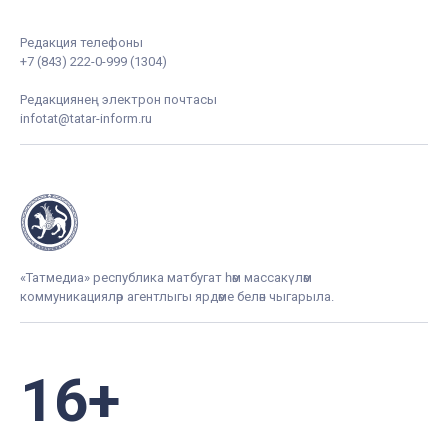
Редакция телефоны
+7 (843) 222-0-999 (1304)
Редакциянең электрон почтасы
infotat@tatar-inform.ru
«Татмедиа» республика матбугат һәм массакүләм
коммуникацияләр агентлыгы ярдәме белән чыгарыла.
16+