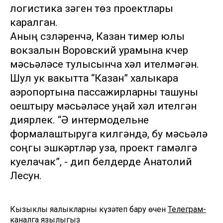
логистика үзәген төзү проектлары
каралган.
Аның сүзләренчә, Казан тимер юлы
вокзалын Воровский урамына күчерү
мәсьәләсе тулысынча хәл ителмәгән.
Шул ук вакытта “Казан” халыкара
аэропортына пассажирларны ташуны
оештыру мәсьәләсе уңай хәл ителгән
диярлек. “Ә интермодельне
формалаштыруга килгәндә, бу мәсьәлә
соңгы эшкәртүләр уза, проект гамәлгә
куелачак”, - дип белдерде Анатолий
Лесун.
Кызыклы яңалыкларны күзәтеп бару өчен
Телеграм-
каналга
язылыгыз