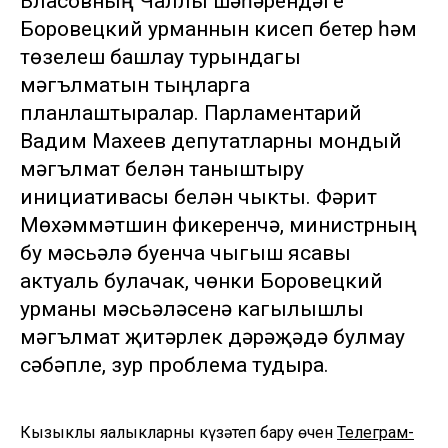
Власовның Чаллы шәһәрендәге
Боровецкий урманнын кисеп бетерү һәм
төзелеш башлау турындагы
мәгълүматын тыңларга
планлаштыралар. Парламентарий
Вадим Махеев депутатларны мондый
мәгълүмат белән таныштыру
инициативасы белән чыкты. Фәрит
Мөхәммәтшин фикеренчә, министрның
бу мәсьәлә буенча чыгыш ясавы
актуаль булачак, чөнки Боровецкий
урманы мәсьәләсенә кагылышлы
мәгълүмат җитәрлек дәрәҗәдә булмау
сәбәпле, зур проблема тудыра.
Кызыклы яңалыкларны күзәтеп бару өчен
Телеграм-