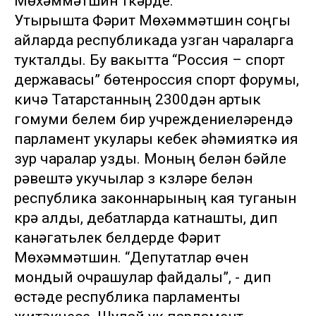
Мөхәммәтшин үткәрде.
Утырышта Фәрит Мөхәммәтшин соңгы
айларда республикада узган чараларга
тукталды. Бу вакытта “Россия – спорт
державасы” бөтенроссия спорт форумы,
кичә Татарстанның 2300дән артык
гомуми белем бирү учреждениеләрендә
парламент укулары кебек әһәмияткә ия
зур чаралар узды. Моның белән бәйле
рәвештә укучылар үз күзләре белән
республика законнарының кая туганын
күрә алды, дебатларда катнашты, дип
канәгатьлек белдерде Фәрит
Мөхәммәтшин. “Депутатлар өчен
мондый очрашулар файдалы”, - дип
өстәде республика парламенты