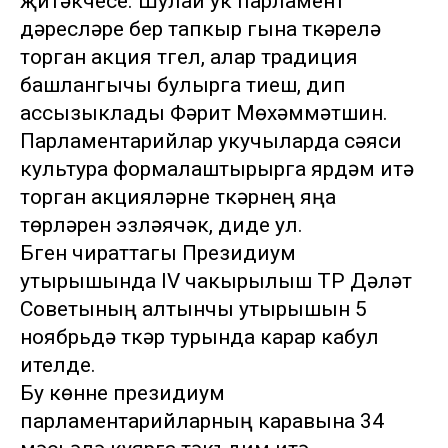
җитәкчесе. Шулай ук парламент
дәресләре бер тапкыр гына үткәрелә
торган акция түгел, алар традиция
башлангычы булырга тиеш, дип
ассызыклады Фәрит Мөхәммәтшин.
Парламентарийлар укучыларда сәяси
культура формалаштырырга ярдәм итә
торган акцияләрне үткәрүнең яңа
төрләрен эзләячәк, диде ул.
Бүген чираттагы Президиум
утырышында IV чакырылыш ТР Дәүләт
Советының алтынчы утырышын 5
ноябрьдә үткәрү турында карар кабул
ителде.
Бу көнне президиум
парламентарийларның каравына 34