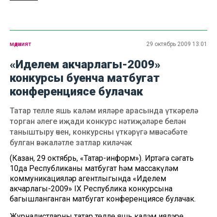
мәдәният
29 октябрь 2009 13:01
«Иделем акчарлагы-2009»
конкурсы буенча матбугат
конференциясе булачак
Татар телле яшь каләм ияләре арасында үткәрелә
торган әлеге иҗади конкурс нәтиҗәләре белән
таныштыру өчен, конкурсны үткәрүгә мөнәсәбәте
булган вәкаләтле затлар киләчәк
(Казан, 29 октябрь, «Татар-информ»). Иртәгә сәгать
10да Республиканың матбугат һәм массакүләм
коммуникацияләр агентлыгында «Иделем
акчарлагы-2009» IX Республика конкурсына
багышланганган матбугат конференциясе булачак.
Журналистларны татар телле яшь каләм ияләре