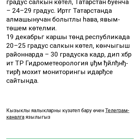
градус салкын көтелә, Татарстан буенча
– 24–29 градус. Иртәгә Татарстанда
алмашынучан болытлы һава, явым-
төшем көтелми.
19 декабрьгә каршы төндә республикада
20–25 градус салкын көтелә, көнчыгыш
районнарда – 30 градуска кадәр, дип хәбәр
итә ТР Гидрометеорология џђм ђйлђнђ-
тирђ мохит мониторингы идарђсе
сайтында.
Кызыклы яңалыкларны күзәтеп бару өчен
Телеграм-
каналга
язылыгыз