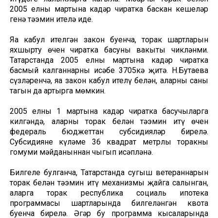
2005 елның мартына кадәр чиратка баскан кешеләр
генә тәэмин ителә иде.
Яңа кабул ителгән закон буенча, торак шартларын
яхшырту өчен чиратка басуның вакыты чикләнми.
Татарстанда 2005 елның мартына кадәр чиратка
басмый калганнарның исәбе 3705кә җитә. Н.Бутаева
сүзләренчә, яңа закон кабул ителү белән, аларның саны
тагын да артырга мөмкин.
2005 елның 1 мартына кадәр чиратка басучыларга
килгәндә, аларны торак белән тәэмин итү өчен
федераль бюджеттан субсидияләр бирелә.
Субсидиянең күләме 36 квадрат метрлы торакның
гомуми мәйданыннан чыгып исәпләнә.
Билгеле булганча, Татарстанда сугыш ветераннарын
торак белән тәэмин итү механизмы җайга салынган,
аларга торак республика социаль ипотека
программасы шартларында билгеләнгән квота
буенча бирелә. Әгәр бу программа кысаларында