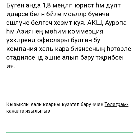
Бүген анда 1,8 меңләп юрист һәм дәүләт
идарәсе белән бәйле мәсьәләләр буенча
эшләүче белгеч хезмәт куя. АКШ, Ауропа
һәм Азиянең мөһим коммерция
үзәкләрендә офислары булган бу
компания халыкара бизнесның һәртөрле
стадиясендә эшне алып бару тәҗрибәсенә
ия.
Кызыклы яңалыкларны күзәтеп бару өчен
Телеграм-
каналга
язылыгыз