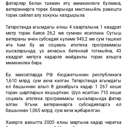
фатирлар белән тәэмин итү мөмкинлеге булмаса,
ветераннарга торак базарында мөстәкыйль рәвештә
торак сайлап алу хокукы калдырыла.
Татарстанда агымдагы елның 4 кварталына 1 квадрат
метр торак бәясе 26,2 мең сумнан исәпләнә. Сугыш
ветераны өчен субсидия күләме 943,2 мең сум тәшкил
итә һәм бу аңа социаль ипотека программасы
кысаларында, үз акчасын бөтенләй тотмыйча, 43
квадрат метрга кадәрле мәйданлы торак алырга
мөмкинлек бирә.
Бу максатларда РФ бюджетыннан республикага
1,610 млрд. сум акча килгән. Татарстанда агымдагы
ел башыннан алып 8 декабрьгә кадәр 1 267 кеше
торак шартларын яхшырткан. Шул исәптән 710 кеше
социаль ипотека программасы кысаларында фатир
алган. Ягъни ветераннарга субсидияләргә ел
башыннан 1,065 млрд. сум акча җибәрелгән.
Хәзерге вакытта 2005 елның мартына кадәр чиратка