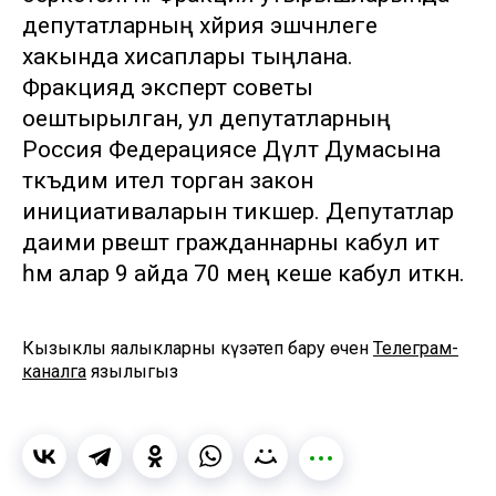
депутатларның хәйрия эшчәнлеге
хакында хисаплары тыңлана.
Фракциядә эксперт советы
оештырылган, ул депутатларның
Россия Федерациясе Дәүләт Думасына
тәкъдим ителә торган закон
инициативаларын тикшерә. Депутатлар
даими рәвештә гражданнарны кабул итә
һәм алар 9 айда 70 мең кеше кабул иткән.
Кызыклы яңалыкларны күзәтеп бару өчен
Телеграм-
каналга
язылыгыз