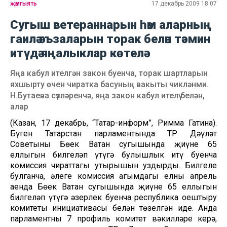
җәмгыять
17 декабрь 2009 18:07
Сугыш ветераннарын һәм аларның
гаилә әгъзаларын торак белән тәэмин
итүдә яңалыклар көтелә
Яңа кабул ителгән закон буенча, торак шартларын
яхшырту өчен чиратка басуның вакыты чикләнми.
Н.Бутаева сүзләренчә, яңа закон кабул ителү белән,
алар
(Казан, 17 декабрь, “Татар-информ”, Римма Гатина).
Бүген Татарстан парламентында ТР Дәүләт
Советының Бөек Ватан сугышында җиңүнең 65
еллыгын билгеләп үтүгә булышлык итү буенча
комиссия чираттагы утырышын уздырды. Билгеле
булганча, әлеге комиссия агымдагы елның апрель
аенда Бөек Ватан сугышында җиңүнең 65 еллыгын
билгеләп үтүгә әзерлек буенча республика оештыру
комитеты инициативасы белән төзелгән иде. Анда
парламентның 7 профиль комитет вәкилләре керә,