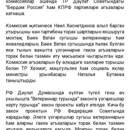
комиссияләр эшендә ТР Дәүләт Советындагы
“Бердәм Россия” һәм КПРФ партияләре әгъзалары
катнаша.
Комиссия җитәкчесе Наил Хөснетдинов алып барган
утырышның көн тәртибенә торак шартларын яхшыруга
мохтаҗ Бөек Ватан сугышы ветераннары һәм
инвалидларын, Бөек Ватан сугышында һәлак булган
яки тыныч вакытта үлгәннәрнең гаилә әгъзаларын
торак белән тәэмин итү мәсьәләсе чыгарылган иде.
Комиссия әгъзаларын бу өлкәдәге хәлләрнең торышы
белән ТР Хезмәт, мәшгульлек һәм социаль яклау
министры урынбасары Наталья Бутаева
таныштырды.
РФ Дәүләт Думасында күптән түгел генә өч
укылышта “Ветераннар турында” законга үзгәрешләр
кертү турында” закон проекты кабул ителде. Кичә бу
закон проектын РФ Федерация Советында
карадылар. Әлеге үзгәрешләр сугыш ветераннарын
һәм аларның гаилә әгъзаларын торак белән тәэмин
итүдәге яңалыкларга кагыла. Моңарчы торак белән