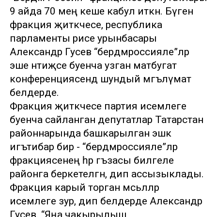
9 айда 70 мең кеше кабул иткән. Бүген
фракция җитәкчесе, республика
парламенты рәисе урынбасары
Александр Гусев “бердәмроссияле”ләр
эше нәтиҗәсе буенча узган матбугат
конференциясендә шундый мәгълүмат
белдерде.
Фракция җитәкчесе партия исемлеге
буенча сайланган депутатлар Татарстан
районнарында башкарылган эшкә
игътибар бирә - “бердәмроссияле”ләр
фракциясенең һәр әгъзасы билгеле
районга беркетелгән, дип ассызыклады.
Фракция карый торган мәсьәләләр
исемлеге зур, дип белдерде Александр
Гусев. “Яңа чакырылыш