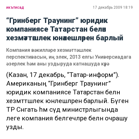
икътисад
17 декабрь 2009 18:19
“Гринберг Траунинг” юридик
компаниясе Татарстан белән
хезмәттәшлек юнәлешләрен барлый
Компания вәкилләре хезмәттәшлек
перспективасын, иң элек, 2013 елгы Универсиадага
әзерлек һәм аны уздыруда катнашуда күрә
(Казан, 17 декабрь, “Татар-информ”).
Американың “Гринберг Траунинг”
юридик компаниясе Татарстан белән
хезмәттәшлек юнәлешләрен барлый. Бүген
ТР Сәнәгать һәм сәүдә министрлыгында
әлеге компания белгечләре белән очрашу
узды.