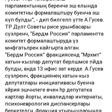
парламентының беренче эш елында
комитетны формалаштыру буенча эш
күп булды”, - дип билгеләп үтте А.Гусев.
ТР Дәүләт Советы рәисе урынбасары
сүзләренчә, “Бердәм Россия” парламентта
комитет формалаштыруда үз
мәнфәгатьләрен кайгырта алган.
“Бердәм Россия” фракциясендә “Мәрхәмәт”
хатын-кызлар депутат берләшмәсе пәйда
булды, анда 13 нәфис зат керде. А.Гусев
сүзләренчә, фракциянең хатын-кыз
депутатлары инициативасы буенча
хәйрия эшчәнлеге өчен һәр депутатка
картлар йорты, инвалидлар интернаты,
психоневрология диспансерлары
беркетелгән. Фракция утырышларында