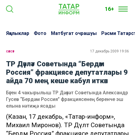
16+
Яңалыклар
Фото
Матбугат очрашуы
Рәсми Татарс
сәясәт
17 декабрь 2009 19:06
ТР Дәүләт Советында “Бердәм
Россия” фракциясе депутатлары 9
айда 70 мең кеше кабул иткән
Бүген 4 чакырылыш ТР Дәүләт Советында Александр
Гусев “Бердәм Россия” фракциясенең беренче эш
елына нәтиҗә ясады
(Казан, 17 декабрь, «Татар-информ»,
Михаил Миронов). ТР Дәүләт Советында
“Бердәм Россия” фракциясе депутатлары