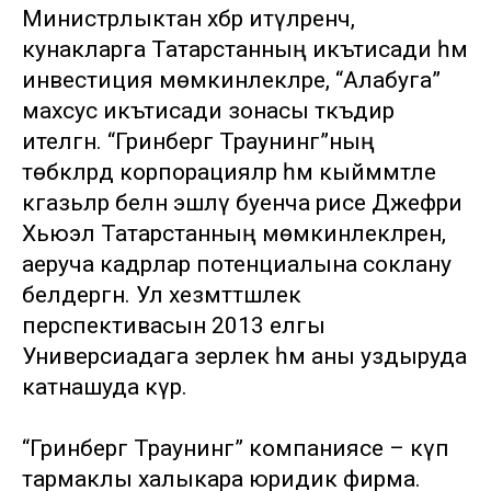
Министрлыктан хәбәр итүләренчә,
кунакларга Татарстанның икътисади һәм
инвестиция мөмкинлекләре, “Алабуга”
махсус икътисади зонасы тәкъдир
ителгән. “Гринберг Траунинг”ның
төбәкләрдә корпорацияләр һәм кыйммәтле
кәгазьләр белән эшләү буенча рәисе Джефри
Хьюэл Татарстанның мөмкинлекләренә,
аеруча кадрлар потенциалына соклану
белдергән. Ул хезмәттәшлек
перспективасын 2013 елгы
Универсиадага әзерлек һәм аны уздыруда
катнашуда күрә.
“Гринберг Траунинг” компаниясе – күп
тармаклы халыкара юридик фирма.