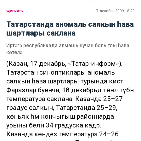
җәмгыять
17 декабрь 2009 18:23
Татарстанда аномаль салкын һава
шартлары саклана
Иртәгә республикада алмашынучан болытлы һава
көтелә
(Казан, 17 декабрь, «Татар-информ»).
Татарстан синоптиклары аномаль
салкын һава шартлары турында кисәтә.
Фаразлар буенча, 18 декабрьдә төнлә түбән
температура саклана: Казанда 25–27
градус салкын, Татарстанда 25–29, ә
көньяк һәм көнчыгыш районнарда
урыны белән 34 градуска кадәр.
Казанда көндез температура 24–26