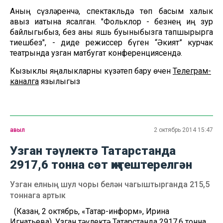
Аның сүзләренчә, спектакльдә төп басым халык
авыз иҗатына ясалган. "Фольклор - безнең иң зур
байлыгыбыз, без аны яшь буыныбызга тапшырырга
тиешбез", - диде режиссер бүген “Әкият” курчак
театрында узган матбугат конференциясендә.
Кызыклы яңалыкларны күзәтеп бару өчен
Телеграм-
каналга
язылыгыз
авыл
2 октябрь 2014 15:47
Узган тәүлектә Татарстанда
2917,6 тонна сөт җитештерелгән
Узган елның шул чоры белән чагыштырганда 215,5
тоннага артык
(Казан, 2 октябрь, «Татар-информ», Ирина
Игнатьева). Узган тәүлектә Татарстанда 2917,6 тонна