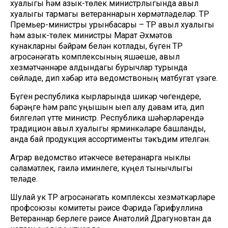
хуҗалыгы һәм азык-төлек министрлыгында авыл
хуҗалыгы тармагы ветераннарын хөрмәтләделәр. ТР
Премьер-министры урынбасары – ТР авыл хуҗалыгы
һәм азык-төлек министры Марат Әхмәтов
кунакларны бәйрәм белән котлады, бүген ТР
агросәнәгать комплексының яшәеше, авыл
хезмәтчәннәре алдындагы бурычлар турында
сөйләде, дип хәбәр итә ведомствоның матбугат үзәге.
Бүген республика кырларында шикәр чөгендере,
бәрәңге һәм рапс уңышын җыеп алу дәвам итә, дип
билгеләп үтте министр. Республика шәһәрләрендә
традицион авыл хуҗалыгы ярминкәләре башланды,
анда бай продукция ассортименты тәкъдим ителгән.
Аграр ведомство җитәкчесе ветеранарга ныклы
сәламәтлек, гаилә иминлеге, күңел тынычлыгы
теләде.
Шулай ук ТР агросәнәгать комплексы хезмәткәрләре
профсоюзы комитеты рәисе Фәридә Гарифуллина
Ветераннар берлеге рәисе Анатолий Драгуновтан да