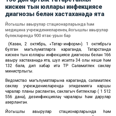
кискен тын юллары инфекциясе
диагнозы белән хастаханәдә ята
Йогышлы авырулар стационарларында һәм
медицина учреждениеләренең йогышлы авырулар
бүлекләрендә 900 ятак-урын бар
(Казан, 2 октябрь, «Татар-информ»). 1 октябрьгә
булган мәгълүматларга караганда, Татарстанда
кискен тын юллары инфекциясе диагнозы белән 166
авыру хастаханәдә ята, шул исәптә 34 олы кеше һәм
132 бала, дип хәбәр итә ТР Сәламәтлек саклау
министрлыгы.
Ведомство мәгълүматларына караганда, сәламәтлек
саклау учреждениеләрендә эпидемиягә каршы
чаралар планы расланган, саклагыч битлекләр ( 1 512
556 данә), дезинфикцияләү чаралары һәм дарулар
әзерләнгән.
Йогышлы авырулар стационарларында һәм