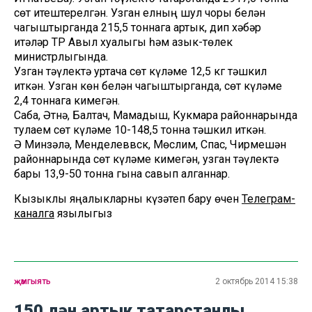
сөт җитештерелгән. Узган елның шул чоры белән
чагыштырганда 215,5 тоннага артык, дип хәбәр
итәләр ТР Авыл хуҗалыгы һәм азык-төлек
министрлыгында.
Узган тәүлектә уртача сөт күләме 12,5 кг тәшкил
иткән. Узган көн белән чагыштырганда, сөт күләме
2,4 тоннага кимегән.
Саба, Әтнә, Балтач, Мамадыш, Кукмара районнарында
тулаем сөт күләме 10-148,5 тонна тәшкил иткән.
Ә Минзәлә, Менделеввск, Мөслим, Спас, Чирмешән
районнарында сөт күләме кимегән, узган тәүлектә
бары 13,9-50 тонна гына савып алганнар.
Кызыклы яңалыкларны күзәтеп бару өчен
Телеграм-
каналга
язылыгыз
җәмгыять
2 октябрь 2014 15:38
150 дән артык татарстанлы