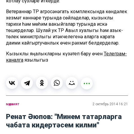
котлау сүзләре җиткерде.
Ветераннар ТР агросәнәгать комплексында көндәлек
хезмәт көннәре турында сөйләделәр, кызыклы
тарихи һәм мөһим вакыйгалар турында искә
төшерделәр. Шулай ук ТР Авыл хуҗалыгы һәм азык-
төлек министрлыгы җитәкчелегенә аларга карата
даими кайгыртучанлык өчен рәхмәт белдерделәр.
Кызыклы яңалыкларны күзәтеп бару өчен
Телеграм-
каналга
язылыгыз
мәдәният
2 октябрь 2014 16:21
Ренат Әюпов: "Минем татарларга
чабата кидертәсем килми"