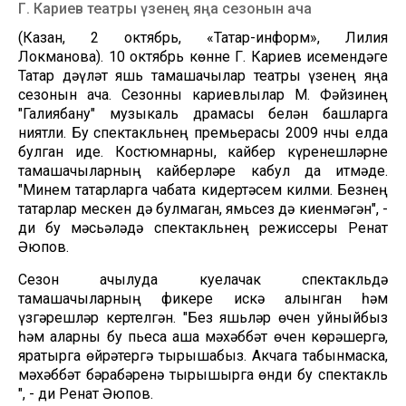
Г. Кариев театры үзенең яңа сезонын ача
(Казан, 2 октябрь, «Татар-информ», Лилия
Локманова). 10 октябрь көнне Г. Кариев исемендәге
Татар дәүләт яшь тамашачылар театры үзенең яңа
сезонын ача. Сезонны кариевлылар М. Фәйзинең
"Галиябану" музыкаль драмасы белән башларга
ниятли. Бу спектакльнең премьерасы 2009 нчы елда
булган иде. Костюмнарны, кайбер күренешләрне
тамашачыларның кайберләре кабул да итмәде.
"Минем татарларга чабата кидертәсем килми. Безнең
татарлар мескен дә булмаган, ямьсез дә киенмәгән", -
ди бу мәсьәләдә спектакльнең режиссеры Ренат
Әюпов.
Сезон ачылуда куелачак спектакльдә
тамашачыларның фикере искә алынган һәм
үзгәрешләр кертелгән. "Без яшьләр өчен уйныйбыз
һәм аларны бу пьеса аша мәхәббәт өчен көрәшергә,
яратырга өйрәтергә тырышабыз. Акчага табынмаска,
мәхәббәт бәрабәренә тырышырга өнди бу спектакль
", - ди Ренат Әюпов.