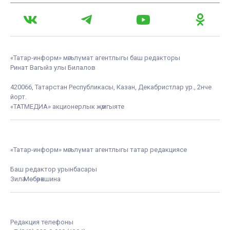
«Татар-информ» мәгълүмат агентлыгы баш редакторы
Ринат Вагыйз улы Билалов
420066, Татарстан Республикасы, Казан, Декабристлар ур., 2нче
йорт.
«ТАТМЕДИА» акционерлык җәмгыяте
«Татар-информ» мәгълүмат агентлыгы татар редакциясе
Баш редактор урынбасары
Зилә Мөбәрәкшина
Редакция телефоны