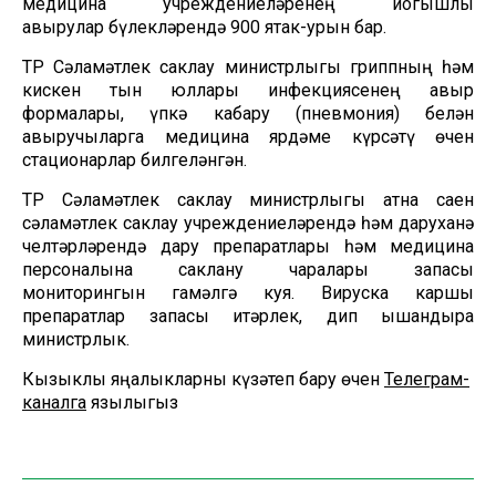
медицина учреждениеләренең йогышлы
авырулар бүлекләрендә 900 ятак-урын бар.
ТР Сәламәтлек саклау министрлыгы гриппның һәм
кискен тын юллары инфекциясенең авыр
формалары, үпкә кабару (пневмония) белән
авыручыларга медицина ярдәме күрсәтү өчен
стационарлар билгеләнгән.
ТР Сәламәтлек саклау министрлыгы атна саен
сәламәтлек саклау учреждениеләрендә һәм даруханә
челтәрләрендә дару препаратлары һәм медицина
персоналына саклану чаралары запасы
мониторингын гамәлгә куя. Вируска каршы
препаратлар запасы җитәрлек, дип ышандыра
министрлык.
Кызыклы яңалыкларны күзәтеп бару өчен
Телеграм-
каналга
язылыгыз