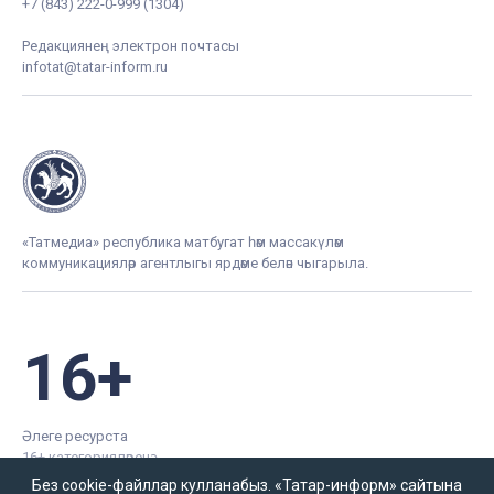
+7 (843) 222-0-999 (1304)
Редакциянең электрон почтасы
infotat@tatar-inform.ru
«Татмедиа» республика матбугат һәм массакүләм
коммуникацияләр агентлыгы ярдәме белән чыгарыла.
16+
Әлеге ресурста
16+ категорияләренә
керүче мәгълүмат
Без cookie-файллар кулланабыз. «Татар-информ» сайтына