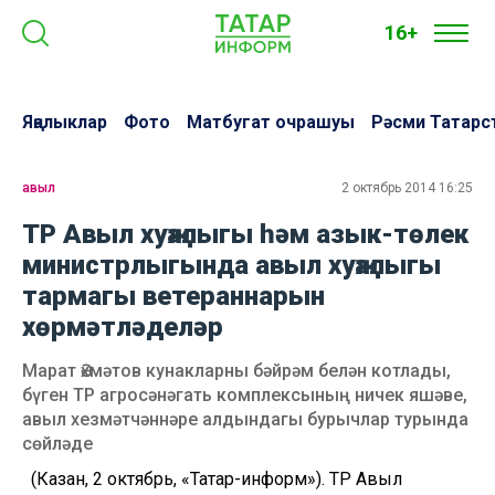
16+
Яңалыклар
Фото
Матбугат очрашуы
Рәсми Татарс
авыл
2 октябрь 2014 16:25
ТР Авыл хуҗалыгы һәм азык-төлек
министрлыгында авыл хуҗалыгы
тармагы ветераннарын
хөрмәтләделәр
Марат Әхмәтов кунакларны бәйрәм белән котлады,
бүген ТР агросәнәгать комплексының ничек яшәве,
авыл хезмәтчәннәре алдындагы бурычлар турында
сөйләде
(Казан, 2 октябрь, «Татар-информ»). ТР Авыл