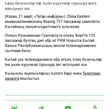
Һәлак булучылар һәм зыян күрүчеләр турында әлегә
мәгълүмат юк.
(Казан, 21 март, «Татар-информ»). China Eastern
авиакомпаниясенең Boeing 737 пассажир самолеты
Кытайның көньягында һәлакәткә юлыккан.
Очкыч Куньминнан Гуанчжоуга очкан. Бортта 133
пассажир булган, дип хәбәр итә РИА Новости Кытай
Халык Республикасының милли телевидениесенә
сылтама белән.
Кытай үзәк телевидениесе хәбәр иткәнчә, һәлак булучылар
һәм зыян күрүчеләр турында әлегә мәгълүмат юк.
Кызыклы яңалыкларны күзәтеп бару өчен
Телеграм-
каналга
язылыгыз