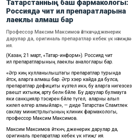
Татарстанның баш фармакологы:
Россиядә чит ил препаратларына
лаеклы алмаш бар
Профессор Максим Максимов әйткәнчә, дженерик
дарулар да, оригиналь препаратлар кебек үк нәтиҗәгә
ия.
(Казан, 21 март, «Татар-информ»). Россиядә чит
ил препаратларының лаеклы аналоглары бар.
«Әгәр киң кулланылыштагы препаратлар турында
әйтсәк, аларга алмаш бар. Әгәр хәзер кайда да булса,
препаратлар дефициты күзәтелә икән, бу аларга нигезсез
рәвештә ихтыяҗ арту белән бәйле. Бу дарулар булмауга
яки санкцияләр тәэсиренә бәйле түгел, ә аларны алып
килеп өлгерә алмыйлар», — диде Татарстан Сәламәтлек
саклау министрлыгының клиник фармакологы,
профессор Максим Максимов.
Максим Максимов әйткәнчә, дженерик дарулар да,
оригиналь препаратлар кебек үк нәтиҗәгә ия.