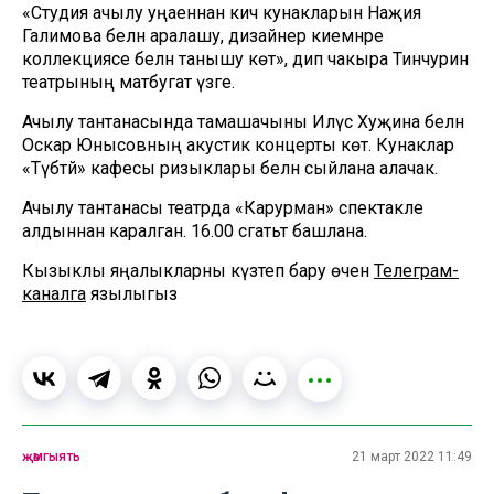
«Студия ачылу уңаеннан кичә кунакларын Наҗия
Галимова белән аралашу, дизайнер киемнәре
коллекциясе белән танышу көтә», дип чакыра Тинчурин
театрының матбугат үзәге.
Ачылу тантанасында тамашачыны Илүсә Хуҗина белән
Оскар Юнысовның акустик концерты көтә. Кунаклар
«Түбәтәй» кафесы ризыклары белән сыйлана алачак.
Ачылу тантанасы театрда «Карурман» спектакле
алдыннан каралган. 16.00 сәгатьтә башлана.
Кызыклы яңалыкларны күзәтеп бару өчен
Телеграм-
каналга
язылыгыз
җәмгыять
21 март 2022 11:49