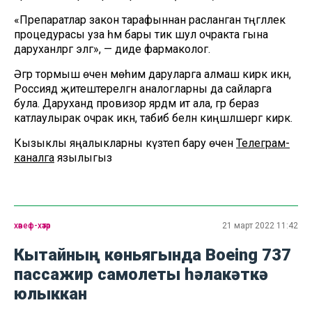
«Препаратлар закон тарафыннан расланган тәңгәллек
процедурасы уза һәм бары тик шул очракта гына
даруханәләргә эләгә», — диде фармаколог.
Әгәр тормыш өчен мөһим даруларга алмаш кирәк икән,
Россиядә җитештерелгән аналогларны да сайларга
була. Даруханәдә провизор ярдәм итә ала, әгәр бераз
катлаулырак очрак икән, табиб белән киңәшләшергә кирәк.
Кызыклы яңалыкларны күзәтеп бару өчен
Телеграм-
каналга
язылыгыз
хәвеф-хәтәр
21 март 2022 11:42
Кытайның көньягында Boeing 737
пассажир самолеты һәлакәткә
юлыккан