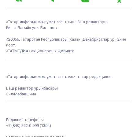
«Татар-информ» мәгълүмат агентлыгы баш редакторы
Ринат Вагыйз улы Билалов
420066, Татарстан Республикасы, Казан, Декабристлар ур., 2нче
йорт.
«ТАТМЕДИА» акционерлык җәмгыяте
«Татар-информ» мәгълүмат агентлыгы татар редакциясе
Баш редактор урынбасары
Зилә Мөбәрәкшина
Редакция телефоны
+7 (843) 222-0-999 (1304)