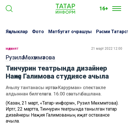
16+
Яңалыклар
Фото
Матбугат очрашуы
Рәсми Татарс
мәдәният
21 март 2022 12:00
Рузилә Мөхәммәтова
Тинчурин театрында дизайнер
Наҗия Галимова студиясе ачыла
Ачылу тантанасы иртәгә «Карурман» спектакле
алдыннан билгеләнгән. 16.00 сәгатьтә башлана.
(Казан, 21 март, «Татар-информ», Рузилә Мөхәммәтова).
Иртәгә, 22 мартта, Тинчурин театрында танылган татар
дизайнеры Наҗия Галимованың иҗат остаханәсе
ачыла.