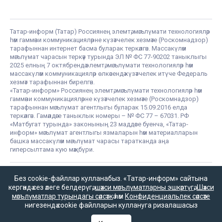
Татар-информ (Татар) Россиянең элемтә, мәгълүмати технологияләр
һәм гаммәви коммуникацияләрне күзәтчелек хезмәте (Роскомнадзор)
тарафыннан интернет басма буларак теркәлгән. Массакүләм
мәгълүмат чарасын теркәү турында ЭЛ № ФС 77-90202 таныклыгы
2025 елның 7 октябрендә элемтә, мәгълүмати технологияләр һәм
массакүләм коммуникацияләр өлкәсендә күзәтчелек итүче Федераль
хезмәт тарафыннан бирелгән.
«Татар-информ» Россиянең элемтә, мәгълүмати технологияләр һәм
гаммәви коммуникацияләрне күзәтчелек хезмәте (Роскомнадзор)
тарафыннан мәгълүмат агентлыгы буларак 15.09.2016 елда
теркәлгән. Гамәлдәге таныклык номеры – № ФС 77 – 67031. РФ
«Матбугат турында» законының 23 маддәсе буенча, «Татар-
информ» мәгълүмат агентлыгы язмаларын һәм материалларын
башка массакүләм мәгълүмат чарасы таратканда аңа
гиперсылтама кую мәҗбүри.
Татар-информ (Татар) сетевое издание, зарегистрированное в
Без cookie-файллар кулланабыз. «Татар-информ» сайтына
Федеральной службе по надзору в сфере связи,
кергәндә сез әлеге белдерүгә,
шәхси мәгълүматларны эшкәртүгә
,
Шәхси
информационных технологий и массовых коммуникаций
мәгълүматлар турындагы сәясәткә
һәм
Конфиденциальлек сәясәте
(Роскомнадзор). Запись о регистрации СМИ ЭЛ № ФС 77 - 90202
нигезендә cookie файлларын куллануга ризалашасыз
07.10.2025 выдано Федеральной службой по надзору в сфере
связи, информационных технологий и массовых коммуникаций.