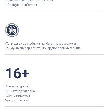
Редакциянең электрон почтасы
infotat@tatar-inform.ru
«Татмедиа» республика матбугат һәм массакүләм
коммуникацияләр агентлыгы ярдәме белән чыгарыла.
16+
Әлеге ресурста
16+ категорияләренә
керүче мәгълүмат
булырга мөмкин.