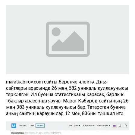
maratkabirov.com сайты беренче өчлектә. Дөнья
сайтлары арасында 26 мең 682 уникаль кулланучысы
теркәлгән. Ил буенча статистиканы карасак, барлык
төбәкләр арасында язучы Марат Кәбиров сайтының 26
мең 383 уникаль кулланучысы бар. Татарстан буенча
аның сайтын караучылар 12 мең 836ны тәшкил итә.