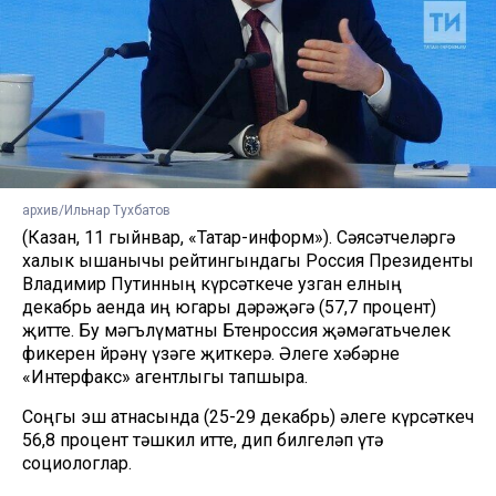
архив/Ильнар Тухбатов
(Казан, 11 гыйнвар, «Татар-информ»). Сәясәтчеләргә
халык ышанычы рейтингындагы Россия Президенты
Владимир Путинның күрсәткече узган елның
декабрь аенда иң югары дәрәҗәгә (57,7 процент)
җитте. Бу мәгълүматны Бөтенроссия җәмәгатьчелек
фикерен өйрәнү үзәге җиткерә. Әлеге хәбәрне
«Интерфакс» агентлыгы тапшыра.
Соңгы эш атнасында (25-29 декабрь) әлеге күрсәткеч
56,8 процент тәшкил итте, дип билгеләп үтә
социологлар.