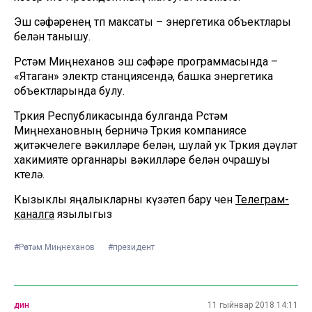
Эш сәфәренең төп максаты – энергетика объектлары
белән танышу.
Рөстәм Миңнеханов эш сәфәре программасында –
«Ятаган» электр станциясендә, башка энергетика
объектларында булу.
Төркия Республикасында булганда Рөстәм
Миңнехановның берничә Төркия компаниясе
җитәкчелеге вәкилләре белән, шулай ук Төркия дәүләт
хакимияте органнары вәкилләре белән очрашуы
көтелә.
Кызыклы яңалыкларны күзәтеп бару өчен
Телеграм-
каналга
язылыгыз
#Рөстәм Миңнеханов
#президент
дин
11 гыйнвар 2018 14:11