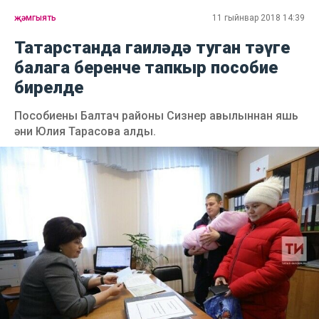
җәмгыять
11 гыйнвар 2018 14:39
Татарстанда гаиләдә туган тәүге
балага беренче тапкыр пособие
бирелде
Пособиены Балтач районы Сизнер авылыннан яшь
әни Юлия Тарасова алды.