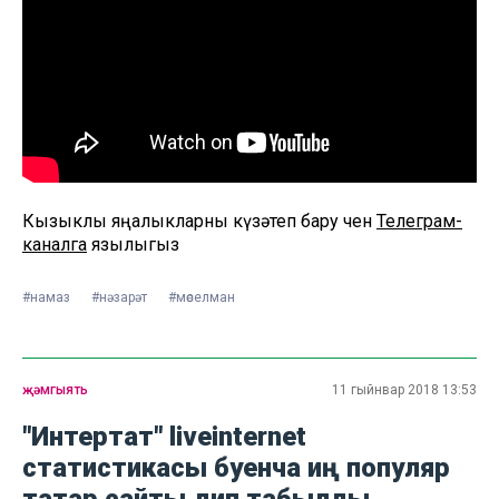
Кызыклы яңалыкларны күзәтеп бару өчен
Телеграм-
каналга
язылыгыз
#намаз
#нәзарәт
#мөселман
җәмгыять
11 гыйнвар 2018 13:53
"Интертат" liveinternet
статистикасы буенча иң популяр