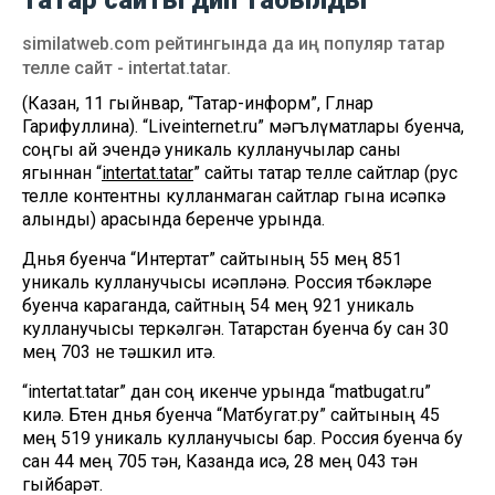
татар сайты дип табылды
similatweb.com рейтингында да иң популяр татар
телле сайт - intertat.tatar.
(Казан, 11 гыйнвар, “Татар-информ”, Гөлнар
Гарифуллина). “Liveinternet.ru” мәгълүматлары буенча,
соңгы ай эчендә уникаль кулланучылар саны
ягыннан “
intertat.tatar
” сайты татар телле сайтлар (рус
телле контентны кулланмаган сайтлар гына исәпкә
алынды) арасында беренче урында.
Дөнья буенча “Интертат” сайтының 55 мең 851
уникаль кулланучысы исәпләнә. Россия төбәкләре
буенча караганда, сайтның 54 мең 921 уникаль
кулланучысы теркәлгән. Татарстан буенча бу сан 30
мең 703 не тәшкил итә.
“intertat.tatar” дан соң икенче урында “matbugat.ru”
килә. Бөтен дөнья буенча “Матбугат.ру” сайтының 45
мең 519 уникаль кулланучысы бар. Россия буенча бу
сан 44 мең 705 тән, Казанда исә, 28 мең 043 тән
гыйбарәт.