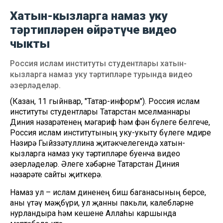
Хатын-кызларга намаз уку
тәртипләрен өйрәтүче видео
чыкты
Россия ислам институты студентлары хатын-
кызларга намаз уку тәртипләре турында видео
әзерләделәр.
(Казан, 11 гыйнвар, "Татар-информ"). Россия ислам
институты студентлары Татарстан мөселманнары
Диния нәзарәтенең мәгариф һәм фән бүлеге белгече,
Россия ислам институтының уку-укыту бүлеге мөдире
Нәзирә Гыйззәтуллина җитәкчелегендә хатын-
кызларга намаз уку тәртипләре буенча видео
әзерләделәр. Әлеге хәбәрне Татарстан Диния
нәзарәте сайты җиткерә.
Намаз ул – ислам диненең биш баганасының берсе,
аны үтәү мәҗбүри, ул җанны пакьли, калебләрне
нурландыра һәм кешене Аллаһы каршында