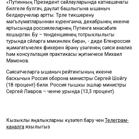
«Путинның Президент сайлауларында катнашачагы
билгеле булгач, дәүләт башлыгына ышаныч
белдерүчеләр артты. Төрле тикшеренү
мәгълүматларыннан күренгәнчә, декабрьнең икенче
яртысында россиялеләрнең Путинга мөнәсәбәте
яхшырган. Бу – тенденциянең тотрыклылыгы
турында сөйләргә мөмкинлек бирә», - диде Бөтенроссия
җәмәгатьчелек фикерен өйрәнү үзәгенең сәяси анализ
һәм консультация практикасы җитәкчесе Михаил
Мамонов.
Сәясәтчеләргә ышаныч рейтингының икенче
баскычын Россия оборона министры Сергей Шойгу
(18 процент) били. Россия тышкы эшләр министры
Сергей Лавров – өченче урында (13,3 процент).
Кызыклы яңалыкларны күзәтеп бару өчен
Телеграм-
каналга
язылыгыз