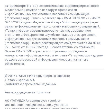
Татар-информ (Татар) сетевое издание, зарегистрированное в
Федеральной службе по надзору в сфере связи,
информационных технологий и массовых коммуникаций
(Роскомнадзор). Запись о регистрации СМИ ЭЛ № ФС 77 - 90202
07.10.2025 выдано Федеральной службой по надзору в сфере
связи, информационных технологий и массовых коммуникаций.
«Татар-информ» зарегистрировано как информационное
агентство в Федеральной службе по надзору в сфере связи,
информационных технологий и массовых коммуникаций
(Роскомнадзор). Номер действующего свидетельства ИА № ФС
77 – 67031 от 15.09.2016 года. В соответствии со статьей 23
Закона РФ «О СМИ» при распространении сообщений и
материалов информационного агентства «Татар-информ» другим
средством массовой информации гиперссылка на него
обязательна.
© 2026 «ТАТМЕДИА» акционерлык җәмгыяте
«Татар-информ» МА
Политика о персональных данных
Антикоррупционная политика
АО «ТАТМЕДИА» использует «cookie»
для персонализации сервисов и удобства
пользователей сайтом. Использование «cookie»