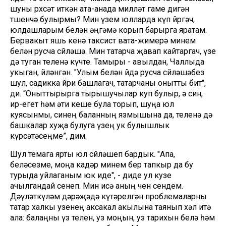
шуны рөхсәт иткән ата-анада милләт гаме дигән
төшенчә булырмы? Мин үзем юлларда күп йөргәч,
юлдашларым белән әңгәмә корып барырга яратам.
Бервакыт яшь кенә таксист вата-жимерә минем
белән русча сөйләшә. Мин татарча җавап кайтаргач, үзе
дә туган теленә күчте. Тамыры - авылдан, Чаллыда
укыган, өйләнгән. "Улым белән өйдә русча сөйләшәбез
шул, садикка йөри башлагач, татарчаны онытты бит",
ди. “Оныттырырга тырышучылар куп булыр, ә син,
ир-егет һәм әти кеше була торып, шуңа юл
куясынмы, синең баланның язмышына да, теленә дә
башкалар хуҗа булуга үзең ук булышлык
күрсәтәсеңме”, дим.
Шул темага ярты юл сөйләшеп бардык. "Апа,
беләсезме, моңа кадәр минем бер тапкыр да бу
турыда уйлаганым юк иде", - диде ул кузе
ачылгандай сөенеп. Мин исә аның өчен сөендем.
Дәүләткүләм дәрәҗәдә күтәрелгән проблемаларны
татар халкы узенең аксакал акылына таянып хәл итә
ала: балаңны үз телен, уз моңын, уз тарихын белә һәм