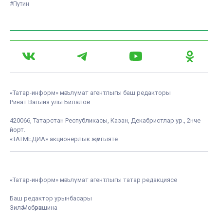
#Путин
«Татар-информ» мәгълүмат агентлыгы баш редакторы
Ринат Вагыйз улы Билалов
420066, Татарстан Республикасы, Казан, Декабристлар ур., 2нче
йорт.
«ТАТМЕДИА» акционерлык җәмгыяте
«Татар-информ» мәгълүмат агентлыгы татар редакциясе
Баш редактор урынбасары
Зилә Мөбәрәкшина