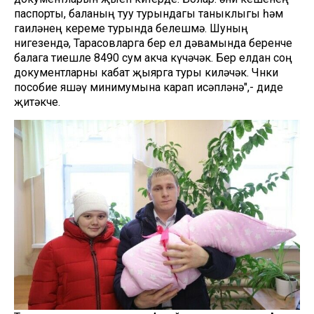
паспорты, баланың туу турындагы таныклыгы һәм
гаиләнең кереме турында белешмә. Шуның
нигезендә, Тарасовларга бер ел дәвамында беренче
балага тиешле 8490 сум акча күчәчәк. Бер елдан соң
документларны кабат җыярга туры киләчәк. Чөнки
пособие яшәү минимумына карап исәпләнә",- диде
җитәкче.