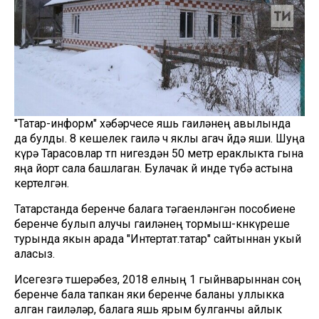
"Татар-информ" хәбәрчесе яшь гаиләнең авылында
да булды. 8 кешелек гаилә өч яклы агач өйдә яши. Шуңа
күрә Тарасовлар төп нигездән 50 метр ераклыкта гына
яңа йорт сала башлаган. Булачак өй инде түбә астына
кертелгән.
Татарстанда беренче балага тәгаенләнгән пособиене
беренче булып алучы гаиләнең тормыш-көнкүреше
турында якын арада "Интертат.татар" сайтыннан укый
аласыз.
Исегезгә төшерәбез, 2018 елның 1 гыйнварыннан соң
беренче бала тапкан яки беренче баланы уллыкка
алган гаиләләр, балага яшь ярым булганчы айлык