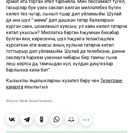
хөрмәт итә торган итеп тәрбиялә. Мин пессимист түгел,
гасырлар буе үзен саклап килгән милләтебез бүген
килеп тез чүгәр, сынып төшәр дип уйламыйм. Шулай
да әнә шул " мама" дип дәшкән татар балаларын
күргән саен, шомланып куясың: ул каян килеп татарча
китап укысын? Милләткә барган һөҗүмнән бихәбәр
булган яки, киресенчә, шул һөҗүмгә теләктәшлек
күрсәткән ата-анасы аның кулына татарча китап
тоттырыр дип уйламыйм. Шулай да телебезне, динне
саклауга һәркем үзеннән нибары бер тамчы гына
өлеш кертсә дә, тамчыдан күл, күлдән диңгезләр
барлыкка килә бит”.
Кызыклы яңалыкларны күзәтеп бару өчен
Телеграм-
каналга
язылыгыз
#язучы Айгөл Әхмәтгалиева