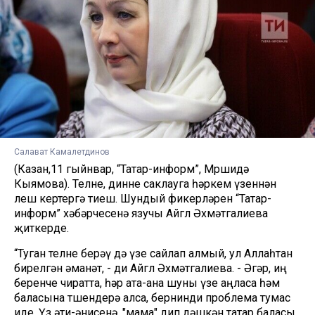
Салават Камалетдинов
(Казан,11 гыйнвар, “Татар-информ”, Мөршидә
Кыямова). Телне, динне саклауга һәркем үзеннән
өлеш кертергә тиеш. Шундый фикерләрен “Татар-
информ” хәбәрчесенә язучы Айгөл Әхмәтгалиева
җиткерде.
“Туган телне берәү дә үзе сайлап алмый, ул Аллаһтан
бирелгән әманәт, - ди Айгөл Әхмәтгалиева. - Әгәр, иң
беренче чиратта, һәр ата-ана шуны үзе аңласа һәм
баласына төшендерә алса, бернинди проблема тумас
иде. Үз әти-әнисенә, "мама" дип дәшкән татар баласы,