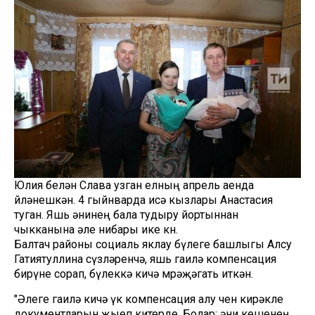
Юлия белән Слава узган елның апрель аенда
өйләнешкән. 4 гыйнварда исә кызлары Анастасия
туган. Яшь әнинең бала тудыру йортыннан
чыкканына әле нибары ике көн.
Балтач районы социаль яклау бүлеге башлыгы Алсу
Гатиятуллина сүзләренчә, яшь гаилә компенсация
бирүне сорап, бүлеккә кичә мөрәҗәгать иткән.
"Әлеге гаилә кичә үк компенсация алу өчен кирәкле
документларын җыеп китерде. Болар: әни кешенең