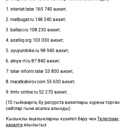
1. intertat.tatar 165 740 визит;
2. matbugat.ru 148 340 визит;
3. baltaci.ru 108 230 визит;
4. azatliq.org 103 030 визит;
5. syuyumbike.ru 98 940 визит;
6. atnya-rt.ru 87 840 визит;
7. tatar-inform.tatar 53 850 визит;
8. maratkabirov.com 55 630 визит;
9. tmtv-online.ru 52 270 визит;
(10 гыйнварга, бу ресурста визитлары күренә торган
сайтлар гына исәпкә алынды).
Кызыклы яңалыкларны күзәтеп бару өчен
Телеграм-
каналга
язылыгыз