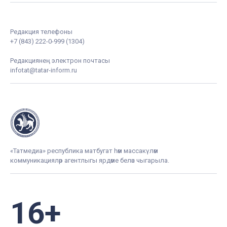
Редакция телефоны
+7 (843) 222-0-999 (1304)
Редакциянең электрон почтасы
infotat@tatar-inform.ru
«Татмедиа» республика матбугат һәм массакүләм
коммуникацияләр агентлыгы ярдәме белән чыгарыла.
16+