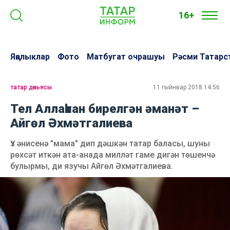
16+
Яңалыклар
Фото
Матбугат очрашуы
Рәсми Татарс
татар дөньясы
11 гыйнвар 2018 14:56
Тел Аллаһтан бирелгән әманәт –
Айгөл Әхмәтгалиева
Үз әнисенә "мама" дип дәшкән татар баласы, шуны
рөхсәт иткән ата-анада милләт гаме дигән төшенчә
булырмы, ди язучы Айгөл Әхмәтгалиева.