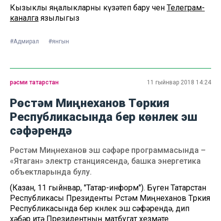
Кызыклы яңалыкларны күзәтеп бару өчен
Телеграм-
каналга
язылыгыз
#Адмирал
#янгын
рәсми татарстан
11 гыйнвар 2018 14:24
Рөстәм Миңнеханов Төркия
Республикасында бер көнлек эш
сәфәрендә
Рөстәм Миңнеханов эш сәфәре программасында –
«Ятаган» электр станциясендә, башка энергетика
объектларында булу.
(Казан, 11 гыйнвар, "Татар-информ"). Бүген Татарстан
Республикасы Президенты Рөстәм Миңнеханов Төркия
Республикасында бер көнлек эш сәфәрендә, дип
хәбәр итә Президентның матбугат хезмәте.