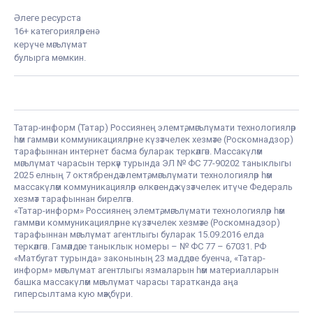
Әлеге ресурста
16+ категорияләренә
керүче мәгълүмат
булырга мөмкин.
Татар-информ (Татар) Россиянең элемтә, мәгълүмати технологияләр
һәм гаммәви коммуникацияләрне күзәтчелек хезмәте (Роскомнадзор)
тарафыннан интернет басма буларак теркәлгән. Массакүләм
мәгълүмат чарасын теркәү турында ЭЛ № ФС 77-90202 таныклыгы
2025 елның 7 октябрендә элемтә, мәгълүмати технологияләр һәм
массакүләм коммуникацияләр өлкәсендә күзәтчелек итүче Федераль
хезмәт тарафыннан бирелгән.
«Татар-информ» Россиянең элемтә, мәгълүмати технологияләр һәм
гаммәви коммуникацияләрне күзәтчелек хезмәте (Роскомнадзор)
тарафыннан мәгълүмат агентлыгы буларак 15.09.2016 елда
теркәлгән. Гамәлдәге таныклык номеры – № ФС 77 – 67031. РФ
«Матбугат турында» законының 23 маддәсе буенча, «Татар-
информ» мәгълүмат агентлыгы язмаларын һәм материалларын
башка массакүләм мәгълүмат чарасы таратканда аңа
гиперсылтама кую мәҗбүри.