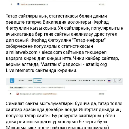
Татар сайтларының статистикасы белән даими
рәвештә татарча Википедия волонтеры Фәрһад
Фәтхуллин кызыксына. Ул сайтларның популярлыгын
ачыклаганда бер генә сайтны анализлау дөрес түгел
дип саный. Фәрһад Фәтхуллин "Татар-информ"
хәбәрчесенә популярлык статистикасын
similatweb.com / alexa.com сайтында тикшереп
карарга кирәк дип киңәш итте. Чөнки кайбер сайтлар,
аерым алганда, "Азатлык" радиосы - azatliq.org
Liveinternet.ru сайтында күренми.
Симилат сайты мәгълүматлары буенча да, татар телле
сайтлар арасында декабрь аенда Интертат дөньяда иң
популяр татар сайты. Бу ресурста сайтларның бөтен
дөнья рейтингындагы урыннарын белергә була.
(Искәрмә: ике телле сайтлар исәпкә алынмады).