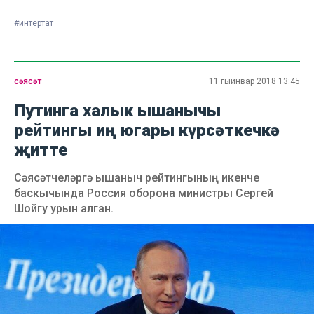
#интертат
сәясәт
11 гыйнвар 2018 13:45
Путинга халык ышанычы
рейтингы иң югары күрсәткечкә
җитте
Сәясәтчеләргә ышаныч рейтингының икенче
баскычында Россия оборона министры Сергей
Шойгу урын алган.