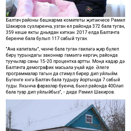
Балтач районы башкарма комитеты җитәкчесе Рамил
Шакиров сүзләренчә, узган ел районда 372 бала туган,
359 кеше якты дөньядан киткән. 2017 елда Балтачта
беренче бала булып 117 сабый туган.
"Ана капиталы", өченче бала туган гаиләгә җир бүлеп
бирү турындагы законнар гамәлгә кергәч, районда
туучылар саны 15-20 процентка артты. Моңа кадәр дә
Балтачта демографик мәсьәлә уңай иде. Әлеге
программалар тагын да стимул бирер дип уйлыйм.
Бүгенге көнгә Балтач бала тудыру йортында 7 сабый
туды. Якынча фаразлар буенча, быел районда 400ләп
бала туар дип уйлыйбыз", - диде Рамил Шакиров.