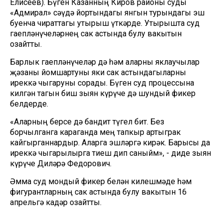
Елисеев). Бүген Казанның Киров районы суды
«Адмирал» сәүдә йортындагы янгын турындагы эш
буенча чираттагы утырыш үткәрде. Утырышта суд
гаепләнүчеләрнең сак астында булу вакытын
озайтты.
Барлык гаепләнүчеләр дә һәм аларны яклаучылар
җәзаны йомшартуны яки сак астындагыларны
иреккә чыгаруны сорады. Бүген суд процессына
килгән тагын биш зыян күрүче дә шундый фикер
белдерде.
«Аларның берсе дә бандит түгел бит. Без
борчылганга караганда мең тапкыр артыграк
кайгырганнардыр. Аларга эшләргә кирәк. Барысы да
иреккә чыгарылырга тиеш дип саныйм», - диде зыян
күрүче Диләрә Федорович.
Әмма суд мондый фикер белән килешмәде һәм
фигурантларның сак астында булу вакытын 16
апрельгә кадәр озайтты.