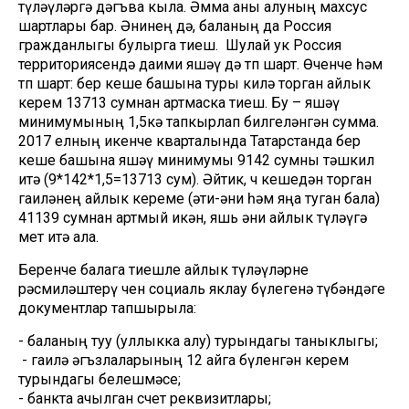
түләүләргә дәгъва кыла. Әмма аны алуның махсус
шартлары бар. Әнинең дә, баланың да Россия
гражданлыгы булырга тиеш. Шулай ук Россия
территориясендә даими яшәү дә төп шарт. Өченче һәм
төп шарт: бер кеше башына туры килә торган айлык
керем 13713 сумнан артмаска тиеш. Бу – яшәү
минимумының 1,5кә тапкырлап билгеләнгән сумма.
2017 елның икенче кварталында Татарстанда бер
кеше башына яшәү минимумы 9142 сумны тәшкил
итә (9*142*1,5=13713 сум). Әйтик, өч кешедән торган
гаиләнең айлык кереме (әти-әни һәм яңа туган бала)
41139 сумнан артмый икән, яшь әни айлык түләүгә
өмет итә ала.
Беренче балага тиешле айлык түләүләрне
рәсмиләштерү өчен социаль яклау бүлегенә түбәндәге
документлар тапшырыла:
- баланың туу (уллыкка алу) турындагы таныклыгы;
- гаилә әгъзлаларының 12 айга бүленгән керем
турындагы белешмәсе;
- банкта ачылган счет реквизитлары;