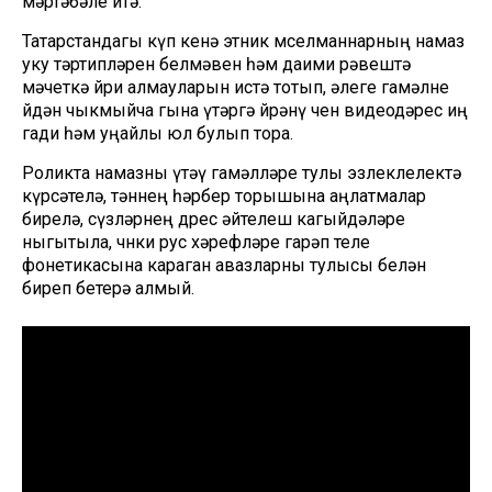
мәртәбәле итә.
Татарстандагы күп кенә этник мөселманнарның намаз
уку тәртипләрен белмәвен һәм даими рәвештә
мәчеткә йөри алмауларын истә тотып, әлеге гамәлне
өйдән чыкмыйча гына үтәргә өйрәнү өчен видеодәрес иң
гади һәм уңайлы юл булып тора.
Роликта намазны үтәү гамәлләре тулы эзлеклелектә
күрсәтелә, тәннең һәрбер торышына аңлатмалар
бирелә, сүзләрнең дөрес әйтелеш кагыйдәләре
ныгытыла, чөнки рус хәрефләре гарәп теле
фонетикасына караган авазларны тулысы белән
биреп бетерә алмый.