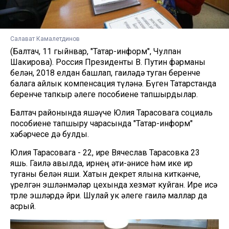
Салават Камалетдинов
(Балтач, 11 гыйнвар, "Татар-информ", Чулпан
Шакирова). Россия Президенты В. Путин фәрманы
белән, 2018 елдан башлап, гаиләдә туган беренче
балага айлык компенсация түләнә. Бүген Татарстанда
беренче тапкыр әлеге пособиене тапшырдылар.
Балтач районында яшәүче Юлия Тарасовага социаль
пособиене тапшыру чарасында "Татар-информ"
хәбәрчесе дә булды.
Юлия Тарасовага - 22, ире Вячеслав Тарасовка 23
яшь. Гаилә авылда, ирнең әти-әнисе һәм ике ир
туганы белән яши. Хатын декрет ялына киткәнче,
үрелгән эшләнмәләр цехында хезмәт куйган. Ире исә
төрле эшләрдә йөри. Шулай ук әлеге гаилә маллар да
асрый.