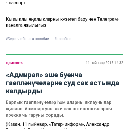
- паспорт.
Кызыклы яңалыкларны күзәтеп бару өчен
Телеграм-
каналга
язылыгыз
#Беренче балага пособие
#пособие
җәмгыять
11 гыйнвар 2018 14:32
«Адмирал» эше буенча
гаепләнүчеләрне суд сак астында
калдырды
Барлык гаепләнүчеләр һәм аларны яклаучылар
җәзаны йомшартуны яки сак астындагыларны
иреккә чыгаруны сорады.
(Казан, 11 гыйнвар, «Татар-информ», Александр