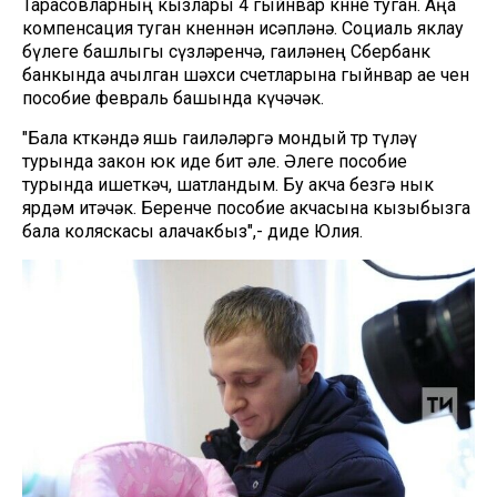
Тарасовларның кызлары 4 гыйнвар көнне туган. Аңа
компенсация туган көненнән исәпләнә. Социаль яклау
бүлеге башлыгы сүзләренчә, гаиләнең Сбербанк
банкында ачылган шәхси счетларына гыйнвар ае өчен
пособие февраль башында күчәчәк.
"Бала көткәндә яшь гаиләләргә мондый төр түләү
турында закон юк иде бит әле. Әлеге пособие
турында ишеткәч, шатландым. Бу акча безгә нык
ярдәм итәчәк. Беренче пособие акчасына кызыбызга
бала коляскасы алачакбыз",- диде Юлия.