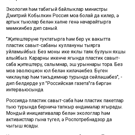
Экология һәм табигый байлыклар министры
Дмитрий Кобылкин Россия моңа болай да килер, ә
артык тыюлар белән хәлне генә начарайтырга
мөмкинбез дип саный.
"Җитештерүне туктатырга һәм бер үк вакытта
пластик савыт-сабаны куллануны тыярга
уйламыйбыз. Без моның ике яклы таяк булуын яхшы
аңлыйбыз. Карарның икенче ягында пластик савыт-
саба җитештерү, салымнар, эш урыннары тора. Без
моңа эволюцион юл белән киләчәкбез. Бүген
чикләүләр һәм тәкъдимнәр турында сөйләшәбез", -
дип белдерде ул "Российская газета"га биргән
интервьюсында.
Россиядә пластик савыт-саба һәм пластик пакетлар
тыю турында берничә тапкыр өндәмәләр яңгырады.
Мондый инициативалар белән экологлар һәм
активистлар гына түгел, ә Роспотребнадзор да
чыгыш ясады.