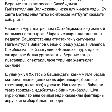
Беренче татар актрисасы Сәхибҗамал
Гыйззәтуллина-Волжскаяны искә алу кичәсе узды. Бу
хакта
Бөтендөнья татар конгрессы
матбугат хезмәте
хәбәр итә.
Чараны «Нур» театры һәм «Сәхибҗамал» иҗтимагый
оешмасы оештырган. Чара кысаларында танылган
педагог, Башкортстанның атказанган укытучысы
Нигъмәтулла Ваһапов белән очрашу узды. Н.Ваһапов
Сәхибҗамал Гыйззәтуллина-Волжская турындагы
хатирәләре белән уртаклашты, беренче татар
пьесалары, спектакльләре турында җентекләп
сөйләде.
Шулай ук ул XX гасыр башындагы кыйммәтле басма
материалларны (спектакль афишалары, беренче
газеталар, китаплар) күрсәтте. Нигъмәтулла Ваһапов
театр тарихына, әдәбиятына бик игътибарлы. Шуңа
күрә кунаклар аның сөйләвендә кызыклы фактларны
аеруча игътибар белән тыңлады.