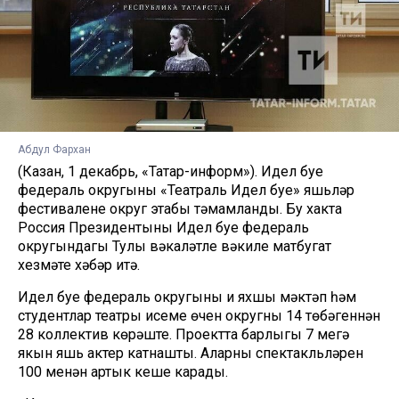
Абдул Фархан
(Казан, 1 декабрь, «Татар-информ»). Идел буе
федераль округының «Театраль Идел буе» яшьләр
фестиваленең округ этабы тәмамланды. Бу хакта
Россия Президентының Идел буе федераль
округындагы Тулы вәкаләтле вәкиле матбугат
хезмәте хәбәр итә.
Идел буе федераль округының иң яхшы мәктәп һәм
студентлар театры исеме өчен округның 14 төбәгеннән
28 коллектив көрәште. Проектта барлыгы 7 меңгә
якын яшь актер катнашты. Аларның спектакльләрен
100 меңнән артык кеше карады.