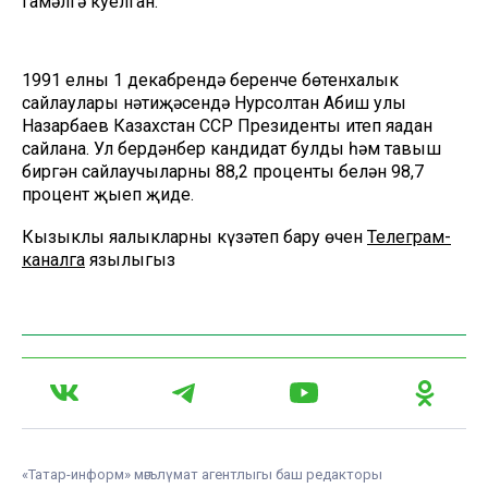
гамәлгә куелган.
1991 елның 1 декабрендә беренче бөтенхалык
сайлаулары нәтиҗәсендә Нурсолтан Абиш улы
Назарбаев Казахстан ССР Президенты итеп яңадан
сайлана. Ул бердәнбер кандидат булды һәм тавыш
биргән сайлаучыларның 88,2 проценты белән 98,7
процент җыеп җиңде.
Кызыклы яңалыкларны күзәтеп бару өчен
Телеграм-
каналга
язылыгыз
«Татар-информ» мәгълүмат агентлыгы баш редакторы