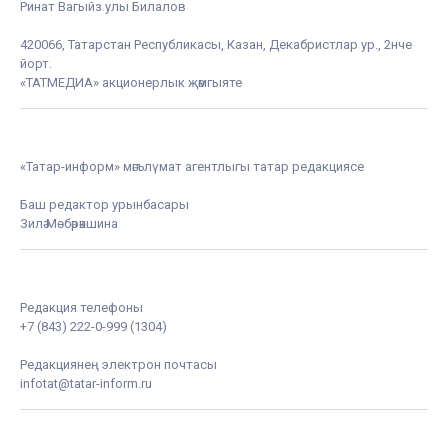
Ринат Вагыйз улы Билалов
420066, Татарстан Республикасы, Казан, Декабристлар ур., 2нче
йорт.
«ТАТМЕДИА» акционерлык җәмгыяте
«Татар-информ» мәгълүмат агентлыгы татар редакциясе
Баш редактор урынбасары
Зилә Мөбәрәкшина
Редакция телефоны
+7 (843) 222-0-999 (1304)
Редакциянең электрон почтасы
infotat@tatar-inform.ru