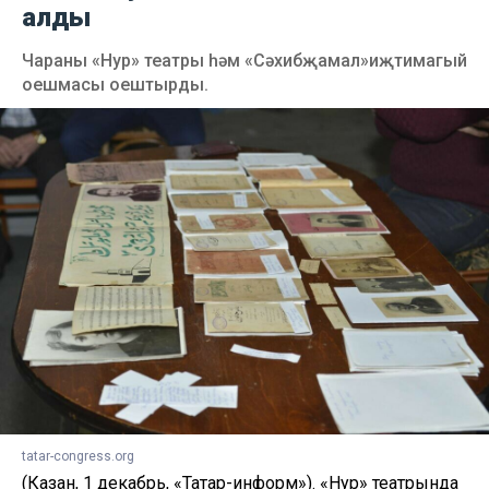
алды
Чараны «Нур» театры һәм «Сәхибҗамал»иҗтимагый
оешмасы оештырды.
tatar-congress.org
(Казан, 1 декабрь, «Татар-информ»). «Нур» театрында