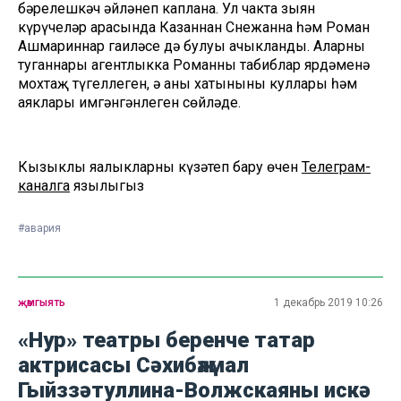
бәрелешкәч әйләнеп каплана. Ул чакта зыян
күрүчеләр арасында Казаннан Снежанна һәм Роман
Ашмариннар гаиләсе дә булуы ачыкланды. Аларның
туганнары агентлыкка Романның табиблар ярдәменә
мохтаҗ түгеллеген, ә аның хатынының куллары һәм
аяклары имгәнгәнлеген сөйләде.
Кызыклы яңалыкларны күзәтеп бару өчен
Телеграм-
каналга
язылыгыз
#авария
җәмгыять
1 декабрь 2019 10:26
«Нур» театры беренче татар
актрисасы Сәхибҗамал
Гыйззәтуллина-Волжскаяны искә