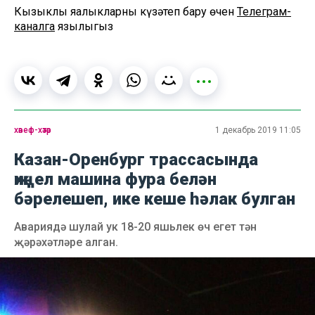
Кызыклы яңалыкларны күзәтеп бару өчен
Телеграм-
каналга
язылыгыз
хәвеф-хәтәр
1 декабрь 2019 11:05
Казан-Оренбург трассасында
җиңел машина фура белән
бәрелешеп, ике кеше һәлак булган
Авариядә шулай ук 18-20 яшьлек өч егет тән
җәрәхәтләре алган.