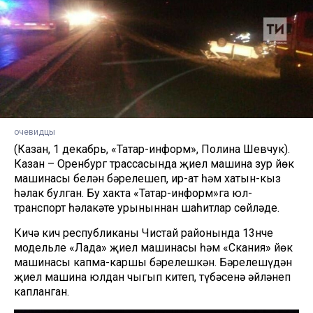
очевидцы
(Казан, 1 декабрь, «Татар-информ», Полина Шевчук).
Казан – Оренбург трассасында җиңел машина зур йөк
машинасы белән бәрелешеп, ир-ат һәм хатын-кыз
һәлак булган. Бу хакта «Татар-информ»га юл-
транспорт һәлакәте урыныннан шаһитлар сөйләде.
Кичә кич республиканың Чистай районында 13нче
модельле «Лада» җиңел машинасы һәм «Скания» йөк
машинасы капма-каршы бәрелешкән. Бәрелешүдән
җиңел машина юлдан чыгып китеп, түбәсенә әйләнеп
капланган.