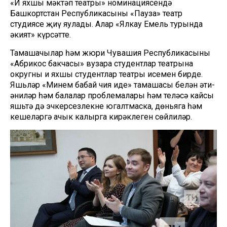
«Иң яхшы мәктәп театры» номинациясендә
Башкортстан Республикасының «Пауза» театр
студиясе җиңү яулады. Алар «Ялкау Емель турында
әкият» күрсәтте.
Тамашачылар һәм жюри Чувашия Республикасының
«Абрикос бакчасы» вузара студентлар театрына
округның иң яхшы студентлар театры исемен бирде.
Яшьләр «Минем бабай чия иде» тамашасы белән әти-
әниләр һәм балалар проблемалары һәм теләсә кайсы
яшьтә дә эчкерсезлекне югалтмаска, дөньяга һәм
кешеләргә ачык калырга кирәклеген сөйлиләр.