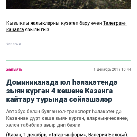
Кызыклы яңалыкларны күзәтеп бару өчен
Телеграм-
каналга
язылыгыз
#авария
җәмгыять
1 декабрь 2019 10:44
Доминиканада юл һәлакәтендә
зыян күргән 4 кешене Казанга
кайтару турында сөйләшәләр
Автобус белән булган юл-транспорт һәлакәтендә
Казаннан дүрт кеше зыян күргән, аларның өчесенең
хәлен табиблар авыр дип бәяли.
(Казан, 1 декабрь, «Татар-информ», Валерия Белова).