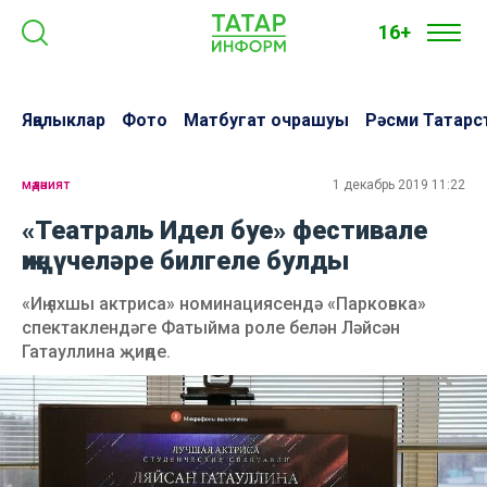
16+
Яңалыклар
Фото
Матбугат очрашуы
Рәсми Татарс
мәдәният
1 декабрь 2019 11:22
«Театраль Идел буе» фестивале
җиңүчеләре билгеле булды
«Иң яхшы актриса» номинациясендә «Парковка»
спектаклендәге Фатыйма роле белән Ләйсән
Гатауллина җиңде.