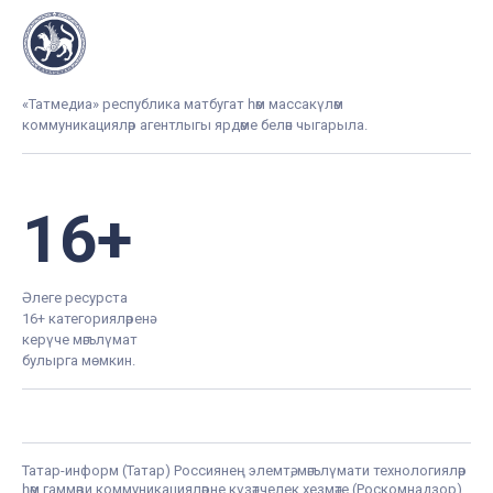
«Татмедиа» республика матбугат һәм массакүләм
коммуникацияләр агентлыгы ярдәме белән чыгарыла.
16+
Әлеге ресурста
16+ категорияләренә
керүче мәгълүмат
булырга мөмкин.
Татар-информ (Татар) Россиянең элемтә, мәгълүмати технологияләр
һәм гаммәви коммуникацияләрне күзәтчелек хезмәте (Роскомнадзор)