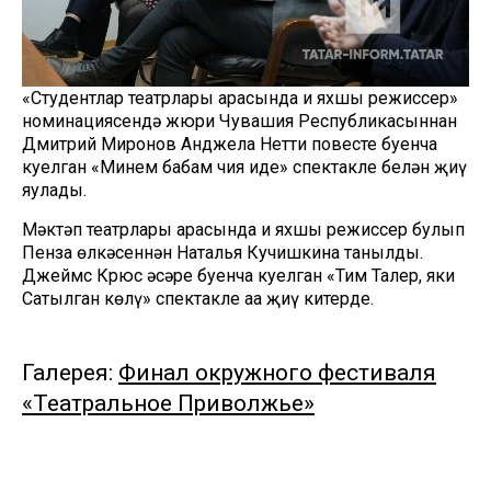
«Студентлар театрлары арасында иң яхшы режиссер»
номинациясендә жюри Чувашия Республикасыннан
Дмитрий Миронов Анджела Нетти повесте буенча
куелган «Минем бабам чия иде» спектакле белән җиңү
яулады.
Мәктәп театрлары арасында иң яхшы режиссер булып
Пенза өлкәсеннән Наталья Кучишкина танылды.
Джеймс Крюс әсәре буенча куелган «Тим Талер, яки
Сатылган көлү» спектакле аңа җиңү китерде.
Галерея:
Финал окружного фестиваля
«Театральное Приволжье»