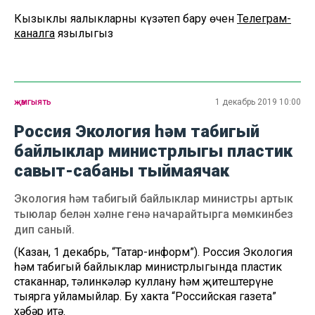
Кызыклы яңалыкларны күзәтеп бару өчен
Телеграм-
каналга
язылыгыз
җәмгыять
1 декабрь 2019 10:00
Россия Экология һәм табигый
байлыклар министрлыгы пластик
савыт-сабаны тыймаячак
Экология һәм табигый байлыклар министры артык
тыюлар белән хәлне генә начарайтырга мөмкинбез
дип саный.
(Казан, 1 декабрь, “Татар-информ”). Россия Экология
һәм табигый байлыклар министрлыгында пластик
стаканнар, тәлинкәләр куллану һәм җитештерүне
тыярга уйламыйлар. Бу хакта “Российская газета”
хәбәр итә.