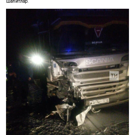
шаһитлар.