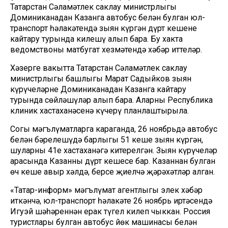
Татарстан Сәламәтлек саклау министрлыгы
Доминиканадан Казанга автобус белән булган юл-
транспорт һәлакәтендә зыян күргән дүрт кешене
кайтару турында килешү алып бара. Бу хакта
ведомствоның матбугат хезмәтендә хәбәр иттеләр.
Хәзерге вакытта Татарстан Сәламәтлек саклау
министрлыгы башлыгы Марат Садыйков зыян
күрүчеләрне Доминиканадан Казанга кайтару
турында сөйләшүләр алып бара. Аларны Республика
клиник хастаханәсенә күчерү планлаштырыла.
Соңгы мәгълүматларга караганда, 26 ноябрьдә автобус
белән бәрелешүдә барлыгы 51 кеше зыян күргән,
шуларның 41е хастаханәгә китерелгән. Зыян күрүчеләр
арасында Казанның дүрт кешесе бар. Казаннан булган
өч кеше авыр хәлдә, берсе җиңелчә җәрәхәтләр алган.
«Татар-информ» мәгълүмат агентлыгы элек хәбәр
иткәнчә, юл-транспорт һәлакәте 26 ноябрь иртәсендә
Игуэй шәһәреннән ерак түгел килеп чыккан. Россия
туристлары булган автобус йөк машинасы белән