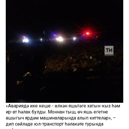
«Авариядә ике кеше - өлкән яшьтәге хатын-кыз һәм
ир-ат һәлак булды. Моннан тыш, өч яшь егетне
ашыгыч ярдәм машиналарында алып киттеләр», –
дип сөйләде юл-транспорт һәлакәте турында