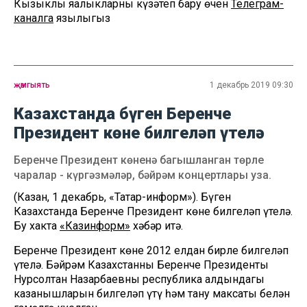
Кызыклы яңалыкларны күзәтеп бару өчен
Телеграм-
каналга
язылыгыз
җәмгыять
1 декабрь 2019 09:30
Казахстанда бүген Беренче
Президент көне билгеләп үтелә
Беренче Президент көненә багышланган төрле
чаралар - күргәзмәләр, бәйрәм концертлары уза.
(Казан, 1 декабрь, «Татар-информ»). Бүген
Казахстанда Беренче Президент көне билгеләп үтелә.
Бу хакта
«Казинформ»
хәбәр итә.
Беренче Президент көне 2012 елдан бирле билгеләп
үтелә. Бәйрәм Казахстанның Беренче Президенты
Нурсолтан Назарбаевның республика алдындагы
казанышларын билгеләп үтү һәм тану максаты белән