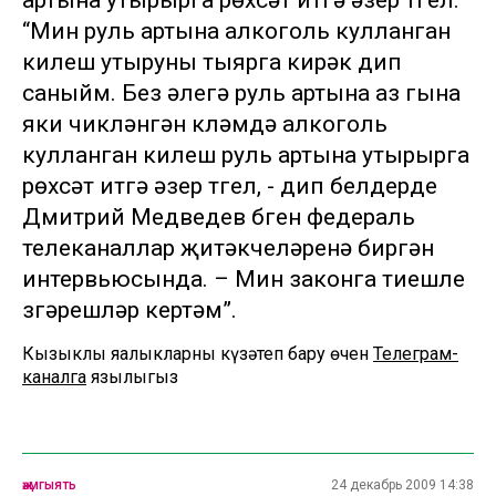
артына утырырга рөхсәт итүгә әзер түгел.
“Мин руль артына алкоголь кулланган
килеш утыруны тыярга кирәк дип
саныйм. Без әлегә руль артына аз гына
яки чикләнгән күләмдә алкоголь
кулланган килеш руль артына утырырга
рөхсәт итүгә әзер түгел, - дип белдерде
Дмитрий Медведев бүген федераль
телеканаллар җитәкчеләренә биргән
интервьюсында. – Мин законга тиешле
үзгәрешләр кертәм”.
Кызыклы яңалыкларны күзәтеп бару өчен
Телеграм-
каналга
язылыгыз
җәмгыять
24 декабрь 2009 14:38