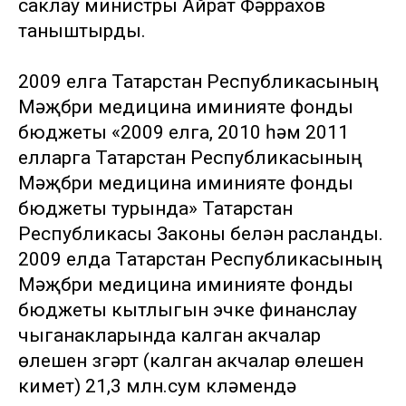
саклау министры Айрат Фәррахов
таныштырды.
2009 елга Татарстан Республикасының
Мәҗбүри медицина иминияте фонды
бюджеты «2009 елга, 2010 һәм 2011
елларга Татарстан Республикасының
Мәҗбүри медицина иминияте фонды
бюджеты турында» Татарстан
Республикасы Законы белән расланды.
2009 елда Татарстан Республикасының
Мәҗбүри медицина иминияте фонды
бюджеты кытлыгын эчке финанслау
чыганакларында калган акчалар
өлешен үзгәртү (калган акчалар өлешен
киметү) 21,3 млн.сум күләмендә