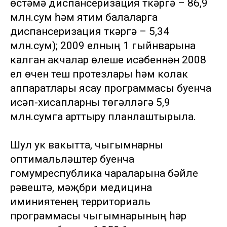
өстәмә диспансеризация үткәрүгә – 86,9
млн.сум һәм ятим балаларга
диспансеризация үткәрүгә – 5,34
млн.сум); 2009 елның 1 гыйнварына
калган акчалар өлеше исәбеннән 2008
ел өчен теш протезлары һәм колак
аппаратлары ясау программасы буенча
исәп-хисапларны төгәлләүгә 5,9
млн.сумга арттыру планлаштырыла.
Шул ук вакытта, чыгымнарны
оптимальләштерү буенча
гомумреспублика чараларына бәйле
рәвештә, мәҗбүри медицина
иминиятенең территориаль
программасы чыгымнарының һәр