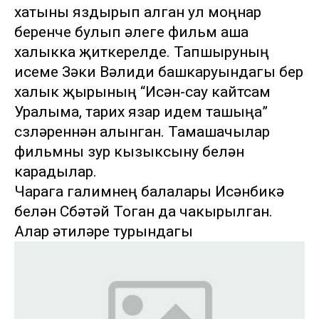
хатыны яздырып алган ул моңнар
беренче булып әлеге фильм аша
халыкка җиткерелде. Тапшыруның
исеме Зәки Вәлиди башкаруындагы бер
халык җырының “Исән-сау кайтсам
Уралыма, тарих язар идем ташыңа”
сүзләреннән алынган. Тамашачылар
фильмны зур кызыксыну белән
карадылар.
Чарага галимнең балалары Исәнбикә
белән Сүбәтәй Тоган да чакырылган.
Алар әтиләре турындагы