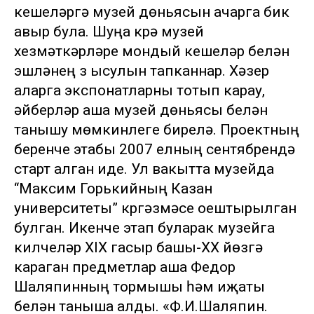
кешеләргә музей дөньясын ачарга бик
авыр була. Шуңа күрә музей
хезмәткәрләре мондый кешеләр белән
эшләүнең үз ысулын тапканнар. Хәзер
аларга экспонатларны тотып карау,
әйберләр аша музей дөньясы белән
танышу мөмкинлеге бирелә. Проектның
беренче этабы 2007 елның сентябрендә
старт алган иде. Ул вакытта музейда
“Максим Горькийның Казан
университеты” күргәзмәсе оештырылган
булган. Икенче этап буларак музейга
килүчеләр XIX гасыр башы-XX йөзгә
караган предметлар аша Федор
Шаляпинның тормышы һәм иҗаты
белән таныша алды. «Ф.И.Шаляпин.