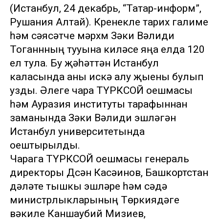
(Истанбул, 24 декабрь, “Татар-информ”,
Рушания Алтай). Күренекле тарих галиме
һәм сәясәтче мәрхүм Зәки Вәлиди
Тоганнның тууына киләсе яңа елда 120
ел тула. Бу җәһәттән Истанбул
каласында аны искә алу җыены булып
узды. Әлеге чара ТҮРКСОЙ оешмасы
һәм Ауразия институты тарафыннан
заманында Зәки Вәлиди эшләгән
Истанбул университетында
оештырылды.
Чарага ТҮРКСОЙ оешмасы генераль
директоры Дүсән Касәинов, Башкортстан
дәүләте тышкы эшләре һәм сәүдә
министрлыкларының Төркиядәге
вәкиле Каншаубий Мизиев,