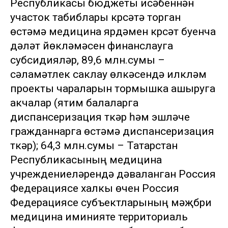
Республикасы бюджеты исәбеннән
участок табиблары күрсәтә торган
өстәмә медицина ярдәмен күрсәтү буенча
дәүләт йөкләмәсен финанслауга
субсидияләр, 89,6 млн.сумы –
сәламәтлек саклау өлкәсендә илкүләм
проекты чараларын тормышка ашыруга
акчалар (ятим балаларга
диспансеризация үткәрү һәм эшләүче
гражданнарга өстәмә диспансеризация
үткәрү); 64,3 млн.сумы – Татарстан
Республикасының медицина
учреждениеләрендә дәваланган Россия
Федерациясе халкы өчен Россия
Федерациясе субъектларының мәҗбүри
медицина иминияте территориаль