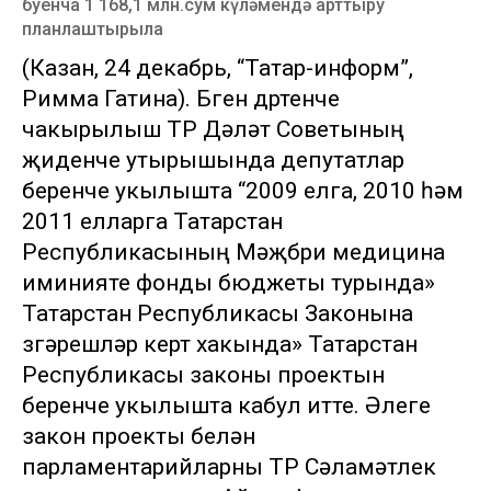
буенча 1 168,1 млн.сум күләмендә арттыру
планлаштырыла
(Казан, 24 декабрь, “Татар-информ”,
Римма Гатина). Бүген дүртенче
чакырылыш ТР Дәүләт Советының
җиденче утырышында депутатлар
беренче укылышта “2009 елга, 2010 һәм
2011 елларга Татарстан
Республикасының Мәҗбүри медицина
иминияте фонды бюджеты турында»
Татарстан Республикасы Законына
үзгәрешләр кертү хакында» Татарстан
Республикасы законы проектын
беренче укылышта кабул итте. Әлеге
закон проекты белән
парламентарийларны ТР Сәламәтлек