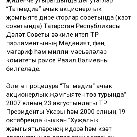
җиденче утырышында депутатлар
“Татмедиа” ачык акционерлык
җәмгыяте директорлар советында (күзәтү
советында) Татарстан Республикасы
Дәүләт Советы вәкиле итеп ТР
парламентының Мәдәният, фән,
мәгариф һәм милли мәсьәләләр
комитеты рәисе Разил Вәлиевны
билгеләде.
Әлеге процедура “Татмедиа” ачык
акционерлык җәмгыятен төзү турында”
2007 елның 23 августындагы ТР
Президенты Указы һәм 2000 елның 19
октябрендә чыккан “Хуҗалык
җәмгыятьләренең идарә һәм күзәтү