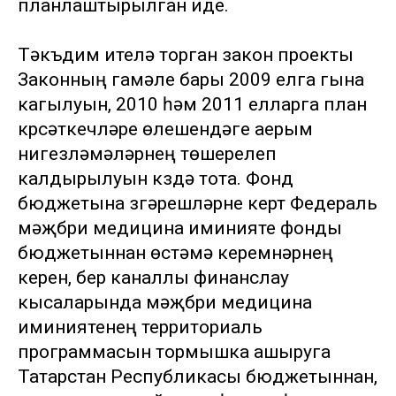
планлаштырылган иде.
Тәкъдим ителә торган закон проекты
Законның гамәле бары 2009 елга гына
кагылуын, 2010 һәм 2011 елларга план
күрсәткечләре өлешендәге аерым
нигезләмәләрнең төшерелеп
калдырылуын күздә тота. Фонд
бюджетына үзгәрешләрне кертү Федераль
мәҗбүри медицина иминияте фонды
бюджетыннан өстәмә керемнәрнең
керүен, бер каналлы финанслау
кысаларында мәҗбүри медицина
иминиятенең территориаль
программасын тормышка ашыруга
Татарстан Республикасы бюджетыннан,