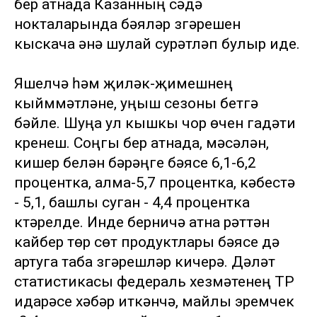
бер атнада Казанның сәүдә
нокталарында бәяләр үзгәрешен
кыскача әнә шулай сурәтләп булыр иде.
Яшелчә һәм җиләк-җимешнең
кыйммәтләнүе, уңыш сезоны бетүгә
бәйле. Шуңа ул кышкы чор өчен гадәти
күренеш. Соңгы бер атнада, мәсәлән,
кишер белән бәрәңге бәясе 6,1-6,2
процентка, алма-5,7 процентка, кәбестә
- 5,1, башлы суган - 4,4 процентка
күтәрелде. Инде берничә атна рәттән
кайбер төр сөт продуктлары бәясе дә
артуга таба үзгәрешләр кичерә. Дәүләт
статистикасы федераль хезмәтенең ТР
идарәсе хәбәр иткәнчә, майлы эремчек