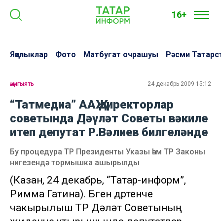
16+
Яңалыклар
Фото
Матбугат очрашуы
Рәсми Татарс
җәмгыять
24 декабрь 2009 15:12
“Татмедиа” ААҖ директорлар
советында Дәүләт Советы вәкиле
итеп депутат Р.Вәлиев билгеләнде
Бу процедура ТР Президенты Указы һәм ТР Законы
нигезендә тормышка ашырылды
(Казан, 24 декабрь, “Татар-информ”,
Римма Гатина). Бүген дүртенче
чакырылыш ТР Дәүләт Советының