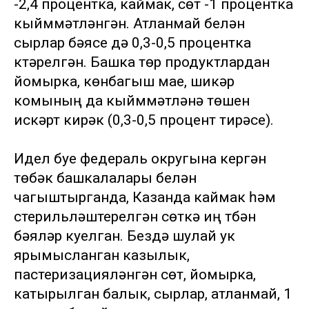
-2,4 процентка, каймак, сөт -1 процентка
кыйммәтләнгән. Атланмай белән
сырлар бәясе дә 0,3-0,5 процентка
күтәрелгән. Башка төр продуктлардан
йомырка, көнбагыш мае, шикәр
комының да кыйммәтләнә төшүен
искәртү кирәк (0,3-0,5 процент тирәсе).
Идел буе федераль округына кергән
төбәк башкалалары белән
чагыштырганда, Казанда каймак һәм
стерильләштерелгән сөткә иң түбән
бәяләр куелган. Бездә шулай ук
ярымысланган казылык,
пастеризацияләнгән сөт, йомырка,
катырылган балык, сырлар, атланмай, 1