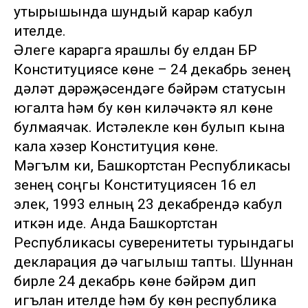
утырышында шундый карар кабул
ителде.
Әлеге карарга ярашлы бу елдан БР
Конституциясе көне – 24 декабрь үзенең
дәүләт дәрәҗәсендәге бәйрәм статусын
югалта һәм бу көн киләчәктә ял көне
булмаячак. Истәлекле көн булып кына
кала хәзер Конституция көне.
Мәгълүм ки, Башкортстан Республикасы
үзенең соңгы Конституциясен 16 ел
элек, 1993 елның 23 декабрендә кабул
иткән иде. Анда Башкортстан
Республикасы суверенитеты турындагы
декларация дә чагылыш тапты. Шуннан
бирле 24 декабрь көне бәйрәм дип
игълан ителде һәм бу көн республика