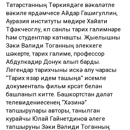
Татарстанның Төркиядәге вәкаләтле
вәкиле ярдәмчесе Айдар Гашигуллин,
Ауразия институты мөдире Хайати
Түфәкчеоглу, күп санлы тарих галимнәре
һәм студентлар катнашты. Җыелышны
Зәки Вәлиди Тоганның элеккеге
шәкерте, тарих галиме, профессор
Абдулкадир Донук алып барды.
Легендар тарихчыны искә алу чарасы
“Тарих язар идем ташыңа” исемле
документаль фильм күрсәтү белән
башланып китте. Башкортстан дәүләт
телевидениесенең “Хәзинә”
тапшырулары авторы, танылган
курайчы Юлай Гайнетдинов әлеге
тапшыруны Зәки Вәлиди Тоганның