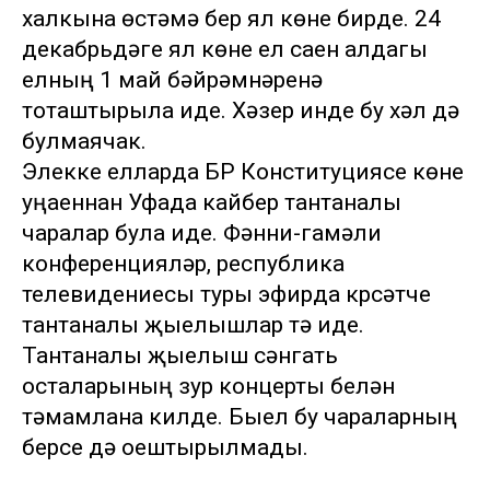
халкына өстәмә бер ял көне бирде. 24
декабрьдәге ял көне ел саен алдагы
елның 1 май бәйрәмнәренә
тоташтырыла иде. Хәзер инде бу хәл дә
булмаячак.
Элекке елларда БР Конституциясе көне
уңаеннан Уфада кайбер тантаналы
чаралар була иде. Фәнни-гамәли
конференцияләр, республика
телевидениесы туры эфирда күрсәтүче
тантаналы җыелышлар үтә иде.
Тантаналы җыелыш сәнгать
осталарының зур концерты белән
тәмамлана килде. Быел бу чараларның
берсе дә оештырылмады.