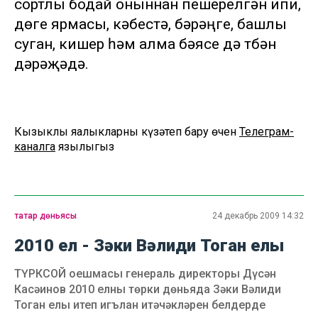
сортлы бодай оныннан пешерелгән ипи,
дөге ярмасы, кәбестә, бәрәңге, башлы
суган, кишер һәм алма бәясе дә түбән
дәрәҗәдә.
Кызыклы яңалыкларны күзәтеп бару өчен
Телеграм-
каналга
язылыгыз
татар дөньясы
24 декабрь 2009 14:32
2010 ел - Зәки Вәлиди Тоган елы
ТҮРКСОЙ оешмасы генераль директоры Дүсән
Касәинов 2010 елны төрки дөньяда Зәки Вәлиди
Тоган елы итеп игълан итәчәкләрен белдерде