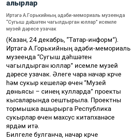
алырлар
Иртәгә А.Горькийның әдәби-мемориаль музеенда
“Сугыш дәһшәтен чагылдырган юллар” исемле
музей дәресе узачак
(Казан, 24 декабрь, “Татар-информ”).
Иртәгә А.Горькийның әдәби-мемориаль
музеенда “Сугыш дәһшәтен
чагылдырган юллар” исемле музей
дәресе узачак. Әлеге чара начар күрүче
һәм сукыр кешеләр өчен “Музей
дөньясы – синең кулларда” проекты
кысаларында оештырыла. Проектны
тормышка ашырырга Республика
сукырлар өчен махсус китапханәсе
ярдәм итә.
Билгеле булганча, начар күрүче