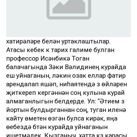
хатирәләре белән уртаклаштылар.
Атасы кебек үк тарих галиме булган
профессор Исәнбикә Тоган
балачагында Зәки Вәлидинең курайда
еш уйнаганын, ләкин озак еллар фатир
арендалап яшәп, ниһаятендә үз өйләрен
җиткереп кергәннән соң кулына курай
алмаганлыгын белдерде. Ул: “Әтием үз
йортын булдырганнан соң, туган иленә
кайту өметен өзгән булса кирәк, яңа
өебездә бүтән курайда уйнаганын
ишетмәдек. Кызганыч, хәтта күз карасы