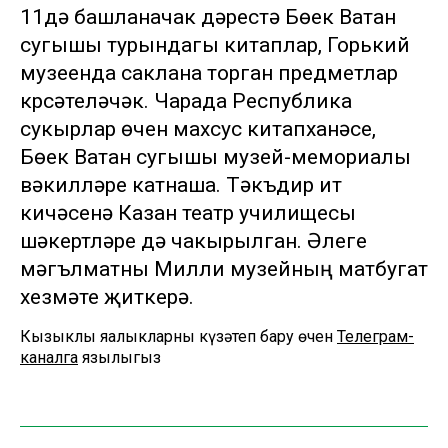
11дә башланачак дәрестә Бөек Ватан
сугышы турындагы китаплар, Горький
музеенда саклана торган предметлар
күрсәтеләчәк. Чарада Республика
сукырлар өчен махсус китапханәсе,
Бөек Ватан сугышы музей-мемориалы
вәкилләре катнаша. Тәкъдир итү
кичәсенә Казан театр училищесы
шәкертләре дә чакырылган. Әлеге
мәгълүматны Милли музейның матбугат
хезмәте җиткерә.
Кызыклы яңалыкларны күзәтеп бару өчен
Телеграм-
каналга
язылыгыз