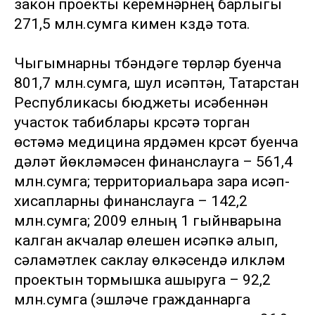
закон проекты керемнәрнең барлыгы
271,5 млн.сумга кимүен күздә тота.
Чыгымнарны түбәндәге төрләр буенча
801,7 млн.сумга, шул исәптән, Татарстан
Республикасы бюджеты исәбеннән
участок табиблары күрсәтә торган
өстәмә медицина ярдәмен күрсәтү буенча
дәүләт йөкләмәсен финанслауга – 561,4
млн.сумга; территориальара үзара исәп-
хисапларны финанслауга – 142,2
млн.сумга; 2009 елның 1 гыйнварына
калган акчалар өлешен исәпкә алып,
сәламәтлек саклау өлкәсендә илкүләм
проектын тормышка ашыруга – 92,2
млн.сумга (эшләүче гражданнарга