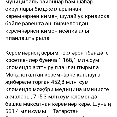
муниципаль районнар һәм шәһәр
округлары бюджетларыннан
керемнәрнең кимүен, шулай ук кризиска
бәйле рәвештә эш бирүчеләрдән
керемнәрнең кимүен исәпкә алып
планлаштырыла.
Керемнәрнең аерым төрләрен түбәндәге
күрсәткечләр буенча 1 168,1 млн.сум
күләмендә арттыру планлаштырыла.
Моңа югалган керемнәрне каплауга
җибәрелә торган 452,8 млн. сум
күләмендә мәҗбүри медицина иминияте
акчалары, 715,3 млн.сум күләмендә
башка максатчан керемнәр керә. Шуның
561,4 млн.сумы – Татарстан