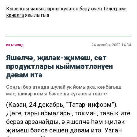
Кызыклы яңалыкларны күзәтеп бару өчен
Телеграм-
каналга
язылыгыз
икътисад
24 декабрь 2009 14:34
Яшелчә, җиләк-җимеш, сөт
продуктлары кыйммәтләнүен
дәвам итә
Соңгы бер атнада шулай ук йомырка, көнбагыш
мае, шикәр комы бәясе дә күтәрелә төште
(Казан, 24 декабрь, “Татар-информ”).
Дөге, тары ярмалары, токмач, тавык ите
бераз арзанайды, ә яшелчә һәм җиләк-
җимеш бәясе үсешен дәвам итә. Узган