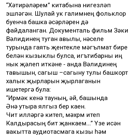
“Хәтирәләрем” китабына нигезләп
эшләгән. Шулай ук галимнең фольклор
буенча башка әсәрләрен дә
файдаланган. Документаль фильм Зәки
Вәлидинең туган авылы, нәселе
турында гаять җентекле мәгълүмат бирүе
белән кызыклы булса, игътибарны иң
нык җәлеп иткәне - анда Вәлидинең
тавышын, сагыш –сагыну тулы башкорт
халык җырларын җырлаганын
ишетергә була:
“Ирмәк кенә тауның, әй, башында
Әнә утыра ялгыз бер каен.
Чит илләргә китеп, мәхрүм итеп
Калдырасың бит җанкаем...” Үзе исән
вакытта аудиотасмага кызы һәм