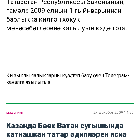
Татарстан Республикасы Законының
гамәле 2009 елның 1 гыйнварыннан
барлыкка килгән хокук
мөнәсәбәтләренә кагылуын күздә тота.
Кызыклы яңалыкларны күзәтеп бару өчен
Телеграм-
каналга
язылыгыз
мәдәният
24 декабрь 2009 14:50
Казанда Бөек Ватан сугышында
катнашкан татар әдипләрен искә