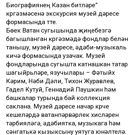
Биографиянең Казан битләре”
күргәзмәсенә экскурсия музей дәресе
формасында үтте.
Бөек Ватан сугышында җиңүебезгә
багышланган күргәзмәдә фондлар белән
танышу, музей дәресе, әдәби-музыкаль
кичә формасында узачак. Музей
фондларында сугышта катнашкан татар
шагыйрьләре, язучылары – Фәтыйх
Кәрим, Нәби Дәүли, Тихон Журавлев,
Гадел Кутуй, Геннадий Паушкин һәм
башкалар турында бай коллекция
саклана. Музей дәресе начар күрүче
кешеләрдә ватанпәрвәрлек хисләрен
тәрбияләүгә, әдәбиятка, музыкага һәм
сәнгатькә кызыксыну уятуга юнәлтелә.