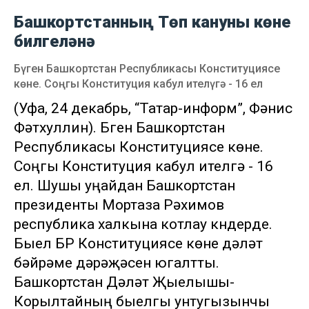
Башкортстанның Төп кануны көне
билгеләнә
Бүген Башкортстан Республикасы Конституциясе
көне. Соңгы Конституция кабул ителүгә - 16 ел
(Уфа, 24 декабрь, “Татар-информ”, Фәнис
Фәтхуллин). Бүген Башкортстан
Республикасы Конституциясе көне.
Соңгы Конституция кабул ителүгә - 16
ел. Шушы уңайдан Башкортстан
президенты Мортаза Рәхимов
республика халкына котлау күндерде.
Быел БР Конституциясе көне дәүләт
бәйрәме дәрәҗәсен югалтты.
Башкортстан Дәүләт Җыелышы-
Корылтайның быелгы унтугызынчы