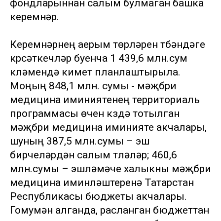
фондларыннан салым булмаган башка
керемнәр.
Керемнәрнең аерым төрләрен түбәндәге
күрсәткечләр буенча 1 439,6 млн.сум
күләмендә киметү планлаштырыла.
Моңың 848,1 млн. сумы - мәҗбүри
медицина иминиятенең территориаль
программасы өчен күздә тотылган
мәҗбүри медицина иминияте акчалары,
шуның 387,5 млн.сумы – эш
бирүчеләрдән салым түләүләр; 460,6
млн.сумы – эшләмәүче халыкны мәҗбүри
медицина иминләштерүенә Татарстан
Республикасы бюджеты акчалары.
Гомумән алганда, расланган бюджеттан