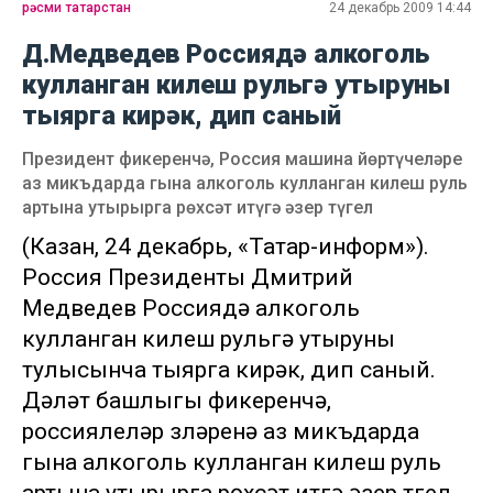
рәсми татарстан
24 декабрь 2009 14:44
Д.Медведев Россиядә алкоголь
кулланган килеш рульгә утыруны
тыярга кирәк, дип саный
Президент фикеренчә, Россия машина йөртүчеләре
аз микъдарда гына алкоголь кулланган килеш руль
артына утырырга рөхсәт итүгә әзер түгел
(Казан, 24 декабрь, «Татар-информ»).
Россия Президенты Дмитрий
Медведев Россиядә алкоголь
кулланган килеш рульгә утыруны
тулысынча тыярга кирәк, дип саный.
Дәүләт башлыгы фикеренчә,
россиялеләр үзләренә аз микъдарда
гына алкоголь кулланган килеш руль