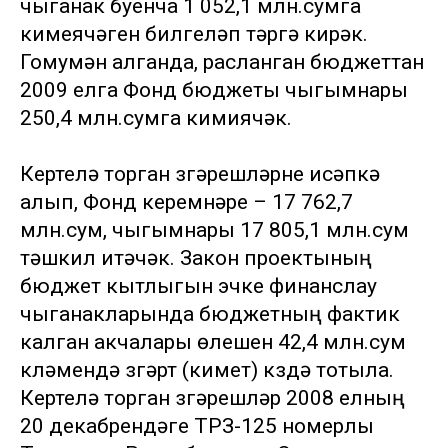
чыганак буенча 1 052,1 млн.сумга
кимеячәген билгеләп үтәргә кирәк.
Гомумән алганда, расланган бюджеттан
2009 елга Фонд бюджеты чыгымнары
250,4 млн.сумга кимиячәк.
Кертелә торган үзгәрешләрне исәпкә
алып, Фонд керемнәре – 17 762,7
млн.сум, чыгымнары 17 805,1 млн.сум
тәшкил итәчәк. Закон проектының
бюджет кытлыгын эчке финанслау
чыганакларында бюджетның фактик
калган акчалары өлешен 42,4 млн.сум
күләмендә үзгәртү (киметү) күздә тотыла.
Кертелә торган үзгәрешләр 2008 елның
20 декабрендәге ТРЗ-125 номерлы