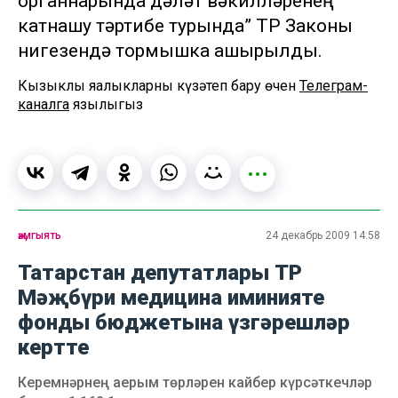
органнарында дәүләт вәкилләренең
катнашу тәртибе турында” ТР Законы
нигезендә тормышка ашырылды.
Кызыклы яңалыкларны күзәтеп бару өчен
Телеграм-
каналга
язылыгыз
җәмгыять
24 декабрь 2009 14:58
Татарстан депутатлары ТР
Мәҗбүри медицина иминияте
фонды бюджетына үзгәрешләр
кертте
Керемнәрнең аерым төрләрен кайбер күрсәткечләр