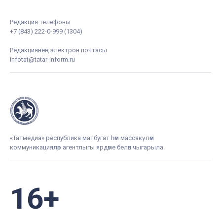
Редакция телефоны
+7 (843) 222-0-999 (1304)
Редакциянең электрон почтасы
infotat@tatar-inform.ru
«Татмедиа» республика матбугат һәм массакүләм
коммуникацияләр агентлыгы ярдәме белән чыгарыла.
16+