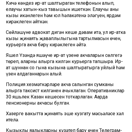
Кичә көндез ир-ат шалтыраган телефонын алып,
елаучы хатын-кыз тавышын ишеткән. Елаучы аның
кызы икәнлеген һәм юл һәлакәтенә эләгүен, ярдәм
кирәклеген әйткән.
Сөйләшүне адвокат дигән кеше дәвам итә, ул ир-атка
кызы җинаять җаваплылыгына тартылмасын өчен,
курьерга акча бирү кирәклеген әйтә.
Яшел Үзәндә яшәүче ир-ат үзенең акчаларын сөлгегә
төреп, аларны алырга килгән курьерга тапшыра. Ир-
ат шуннан соң гына кызына шалтыратырга уйлый һәм
үзен алдаганнарын аңлый.
Полиция хезмәткәрләре акча салынган сумканы
алырга таксист килгәнен ачыклаган. Оперативниклар
30 яшьлек Казан кешесен тоткарлаган. Аңарда
пенсионерның акчасы булган.
Хәзерге вакытта җинаять эше кузгату мәсьәләсе хәл
ителә.
Кызыклы яңалыкларны күзәтеп бару өчен
Телеграм-