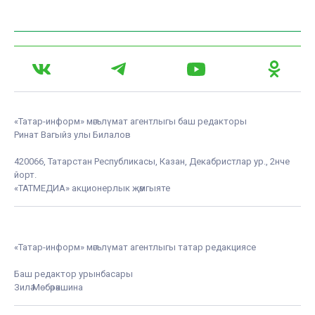
«Татар-информ» мәгълүмат агентлыгы баш редакторы
Ринат Вагыйз улы Билалов
420066, Татарстан Республикасы, Казан, Декабристлар ур., 2нче
йорт.
«ТАТМЕДИА» акционерлык җәмгыяте
«Татар-информ» мәгълүмат агентлыгы татар редакциясе
Баш редактор урынбасары
Зилә Мөбәрәкшина