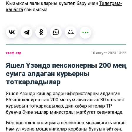
Кызыклы яңалыкларны күзәтеп бару өчен
Телеграм-
каналга
язылыгыз
хәвеф-хәтәр
10 август 2023 13:22
Яшел Үзәндә пенсионерны 200 мең
сумга алдаган курьерны
тоткарладылар
Яшел Үзәндә кайнар эздән аферистларның алданган
85 яшьлек ир-аттан 200 мең сум акча алган 30 яшьлек
курьерын тоткарладылар, дип хәбәр иттеләр ТР
буенча Эчке эшләр министрлы матбугат хезмәтендә.
Бер көн элек полициягә пенсионер мөрәҗәгать иткән
һәм ул үзенең мошенниклар корбаны булуын әйткән.