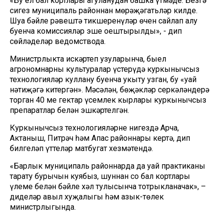
«Бу ел бал кортлары агуланудан башка үтмәде. Безгә
сигез муниципаль районнан мөрәҗәгатьләр килде.
Шуңа бәйле рәвештә тикшеренүләр өчен сайлап алу
буенча комиссияләр эше оештырылды», - дип
сөйләделәр ведомствода.
Министрлыкта искәртеп узуларынча, быел
агрономнарны культуралар үстерүдә куркынычсыз
технологияләр куллану буенча укыту узган, бу «уңай
нәтиҗәгә китергән». Мәсәлән, бөҗәкләр серкәләндерә
торган 40 мең гектар үсемлек кырлары куркынычсыз
препаратлар белән эшкәртелгән.
Куркынычсыз технологияләрне нигездә Арча,
Актаныш, Питрәч һәм Апас районнары кертә, дип
билгеләп үттеләр матбугат хезмәтендә.
«Барлык муниципаль районнарда да уңай практиканы
тарату бурычын куябыз, шуннан соң бал кортлары
үлеме белән бәйле хәл тулысынча тотрыкланачак», –
диделәр авыл хуҗалыгы һәм азык-төлек
министрлыгында.