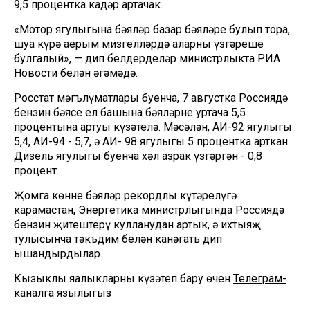
9,5 процентка кадәр артачак.
«Мотор ягулыгына бәяләр базар бәяләре булып тора,
шуңа күрә аерым мизгелләрдә аларның үзгәреше
булгалый», — дип белдерделәр министрлыкта РИА
Новости белән әңгәмәдә.
Росстат мәгълүматлары буенча, 7 августка Россиядә
бензин бәясе ел башына бәяләрнең уртача 5,5
процентына артуы күзәтелә. Мәсәлән, АИ-92 ягулыгы
5,4, АИ-94 - 5,7, ә АИ- 98 ягулыгы 5 процентка арткан.
Дизель ягулыгы буенча хәл азрак үзгәргән - 0,8
процент.
Җомга көнне бәяләр рекордлы күтәрелүгә
карамастан, Энергетика министрлыгында Россиядә
бензин җитештерү кулланудан артык, ә ихтыяҗ
тулысынча тәкъдим белән канәгать дип
ышандырдылар.
Кызыклы яңалыкларны күзәтеп бару өчен
Телеграм-
каналга
язылыгыз