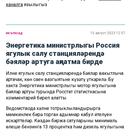
каналга
язылыгыз
икътисад
10 август 2023 12:57
Энергетика министрлыгы Россия
ягулык салу станцияләрендә
бәяләр артуга аңлатма бирде
Илнең ягулык салу станцияләрендә бәяләр вакытлыча
артачак, көн саен вазгыятьне күзәтү үткәрелә. Бу
хакта Энергетика министрлыгы мотор ягулыгына
бәяләр артуы турында Росстат статисткасына
комментарий биреп аңлатты.
Ведомствода хәлне тотрыклыландырырга
мөмкинлек бирә торган адымнар кабул ителүен
искәрттеләр. Көздән биржа сатуларының минималь
өлеше бензинга 13 процентка һәм дизель ягулыгына