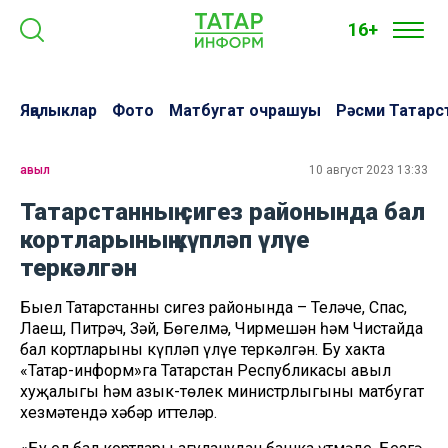
16+
Яңалыклар
Фото
Матбугат очрашуы
Рәсми Татарс
авыл
10 август 2023 13:33
Татарстанның сигез районында бал
кортларының күпләп үлүе
теркәлгән
Быел Татарстанның сигез районында – Теләче, Спас,
Лаеш, Питрәч, Зәй, Бөгелмә, Чирмешән һәм Чистайда
бал кортларының күпләп үлүе теркәлгән. Бу хакта
«Татар-информ»га Татарстан Республикасы авыл
хуҗалыгы һәм азык-төлек министрлыгының матбугат
хезмәтендә хәбәр иттеләр.