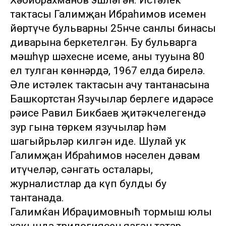
Хәбибрахманов эшләгән. Истәлек
тактасы Галимҗан Ибраһимов исемен
йөртүче бульварның 25нче санлы бинасы
диварына беркетелгән. Бу бульварга
мәшһүр шәхеснең исеме, аның тууына 80
ел тулган көннәрдә, 1967 елда бирелә.
Әле истәлек тактасын ачу тантанасына
Башкортстан Язучылар берлеге идарәсе
рәисе Равил Бикбаев җитәкчелегендә
зур гына төркем язучылар һәм
шагыйрьләр килгән иде. Шулай ук
Галимҗан Ибраһимов нәселен дәвам
итүчеләр, сәнгать осталары,
журналистлар да күп булды бу
тантанада.
Галимќан Ибраџимовныћ тормыш юлы