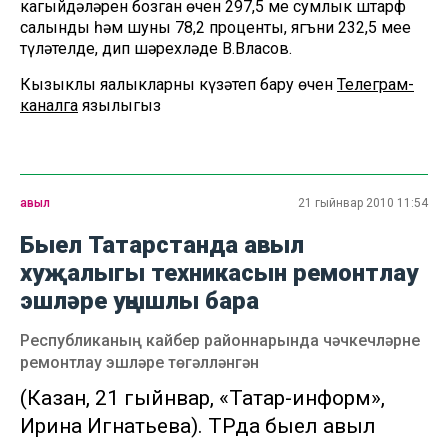
кагыйдәләрен бозган өчен 297,5 мең сумлык штарф
салынды һәм шуның 78,2 проценты, ягъни 232,5 меңе
түләтелде, дип шәрехләде В.Власов.
Кызыклы яңалыкларны күзәтеп бару өчен
Телеграм-
каналга
язылыгыз
авыл
21 гыйнвар 2010 11:54
Быел Татарстанда авыл
хуҗалыгы техникасын ремонтлау
эшләре уңышлы бара
Республиканың кайбер районнарында чәчкечләрне
ремонтлау эшләре төгәлләнгән
(Казан, 21 гыйнвар, «Татар-информ»,
Ирина Игнатьева). ТРда быел авыл