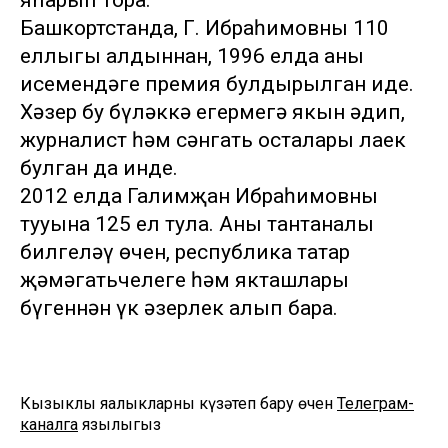
яћарып тора.
Башкортстанда, Г. Ибраһимовның 110
еллыгы алдыннан, 1996 елда аның
исемендәге премия булдырылган иде.
Хәзер бу бүләккә егермегә якын әдип,
журналист һәм сәнгать осталары лаек
булган да инде.
2012 елда Галимҗан Ибраһимовның
тууына 125 ел тула. Аны тантаналы
билгеләү өчен, республика татар
җәмәгатьчелеге һәм якташлары
бүгеннән үк әзерлек алып бара.
Кызыклы яңалыкларны күзәтеп бару өчен
Телеграм-
каналга
язылыгыз