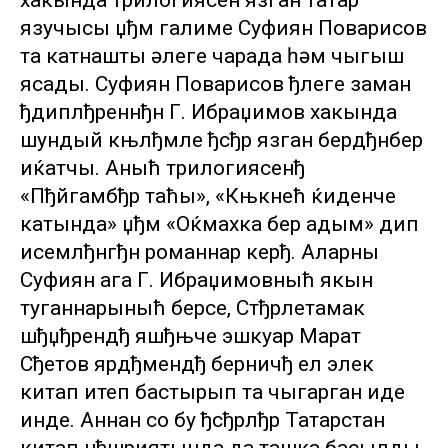
хакында трилогиясен язган татар
язучысы џђм галиме Суфиян Поварисов
та катнашты әлеге чарада һәм чыгыш
ясады. Суфиян Поварисов ђлеге заман
ђдиплђреннђн Г. Ибраџимов хакында
шундый књлђмле ђсђр язган бердђнбер
иќатчы. Аныћ трилогиясенђ
«Пђйгамбђр таћы», «Књкнећ ќиденче
катында» џђм «Оќмахка бер адым» дип
исемлђнгђн романнар керђ. Аларны
Суфиян ага Г. Ибраџимовныћ якын
туганнарыныћ берсе, Стђрлетамак
шђџђрендђ яшђњче эшкуар Марат
Сђетов ярдђмендђ берничђ ел элек
китап итеп бастырып та чыгарган иде
инде. Аннан соң бу ђсђрлђр Татарстан