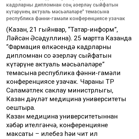
кадрларны дипломнан соң әзерләү сыйфатын
күтәрүнең актуаль мәсьәләләре” темасына
республика фәнни-гамәли конференциясе узачак
(Казан, 21 гыйнвар, “Татар-информ”,
Ләйсән Әсәдуллина). 25 мартта Казанда
“Фармация өлкәсендә кадрларны
дипломнан соң әзерләү сыйфатын
күтәрүнең актуаль мәсьәләләре”
темасына республика фәнни-гамәли
конференциясе узачак. Чараны ТР
Сәламәтлек саклау министрлыгы,
Казан дәүләт медицина университеты
оештыра.
Казан медицина университетыннан
хәбәр ителгәнчә, конференциянең
максаты – илебез һәи чит ил