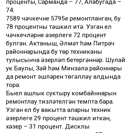
проценты, Сарманда – 77, Алабугада –
74.
7589 чәчкечнең 5795е ремонтланган, бу
78 процентны тәшкил итә. Узган ел
чәчкечләрнең әзерлеге 72 процент
булган. Актаныш, Әлмәт һәм Питрәч
районнарында бу төр техниканы
тулысынча әзерләп бетергәннәр. Шулай
ук Баулы, Зәй һәм Минзәлә районнары
да ремонт эшләрен төгәлләү алдында
тора.
Быел ашлык суктыру комбайннарын
ремонтлау тизләтелгән темпта бара.
Узган ел бу вакытта аларның техник
әзерлеге 29 процент тәшкил иткән,
хәзер – 31 процент. Дисклы