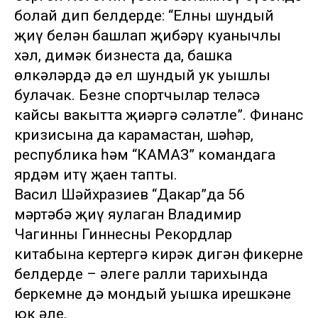
болай дип белдерде: “Елны шундый
җиңү белән башлап җибәрү куанычлы
хәл, димәк бизнеста да, башка
өлкәләрдә дә ел шундый ук уңышлы
булачак. Безнең спортчылар теләсә
кайсы вакытта җиңәргә сәләтле”. Финанс
кризисына да карамастан, шәһәр,
республика һәм “КАМАЗ” командага
ярдәм итү җаен тапты.
Васил Шәйхразиев “Дакар”да 56
мәртәбә җиңү яулаган Владимир
Чагинны Гиннесның Рекордлар
китабына кертергә кирәк дигән фикерне
белдерде – әлеге ралли тарихында
беркемнең дә мондый уңышка ирешкәне
юк әле.