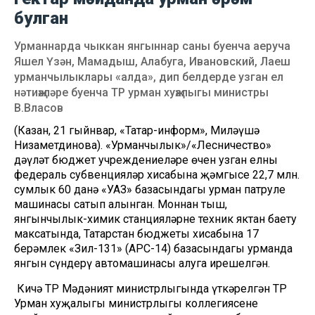
булган
Урманнарда чыккан янгыннар саны буенча аеруча
Яшел Үзән, Мамадыш, Алабуга, Ивановский, Лаеш
урманчылыклары «алда», дип белдерде узган ел
нәтиҗәләре буенча ТР урман хуҗалыгы министры
В.Власов
(Казан, 21 гыйнвар, «Татар-информ», Миләүшә
Низаметдинова). «Урманчылык»/«Лесничество»
дәүләт бюджет учреждениеләре өчен узган елны
федераль субвенцияләр хисабына җәмгысе 22,7 млн.
сумлык 60 данә «УАЗ» базасындагы урман патруле
машинасы сатып алынган. Моннан тыш,
янгынчылык-химик станцияләрне техник яктан баету
максатында, Татарстан бюджеты хисабына 17
берәмлек «Зил-131» (АРС-14) базасындагы урманда
янгын сүндерү автомашинасы алуга ирешелгән.
Кичә ТР Мәдәният министрлыгында үткәрелгән ТР
Урман хуҗалыгы министрлыгы коллегиясенең