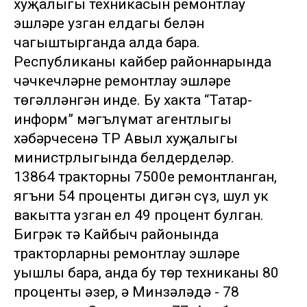
хуҗалыгы техникасын ремонтлау
эшләре узган елдагы белән
чагыштырганда алда бара.
Республиканың кайбер районнарында
чәчкечләрне ремонтлау эшләре
төгәлләнгән инде. Бу хакта “Татар-
информ” мәгълүмат агентлыгы
хәбәрчесенә ТР Авыл хуҗалыгы
министрлыгында белдерделәр.
13864 тракторның 7500е ремонтланган,
ягъни 54 проценты дигән сүз, шул ук
вакытта узган ел 49 процент булган.
Бигрәк тә Кайбыч районында
тракторларны ремонтлау эшләре
уңышлы бара, анда бу төр техниканың 80
проценты әзер, ә Минзәләдә - 78