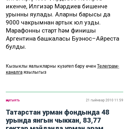
икенче, Илгизәр Мәрдиев бишенче
урынны яулады. Аларның барысы да
9000 чакрымнан артык юл узды.
Марафонның старт һәм финишы
Аргентина башкаласы Буэнос–Айреста
булды.
Кызыклы яңалыкларны күзәтеп бару өчен
Телеграм-
каналга
язылыгыз
җәмгыять
21 гыйнвар 2010 11:59
Татарстан урман фондында 48
урында янгын чыккан, 83,77
гектар мәйданда урман әрәм