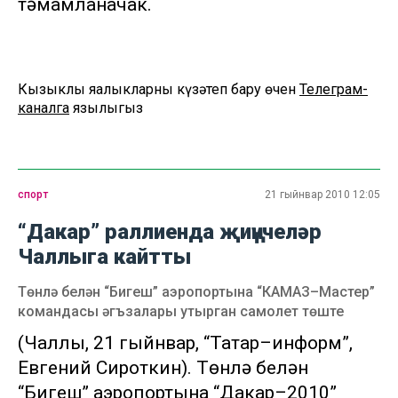
тәмамланачак.
Кызыклы яңалыкларны күзәтеп бару өчен
Телеграм-
каналга
язылыгыз
спорт
21 гыйнвар 2010 12:05
“Дакар” раллиенда җиңүчеләр
Чаллыга кайтты
Төнлә белән “Бигеш” аэропортына “КАМАЗ–Мастер”
командасы әгъзалары утырган самолет төште
(Чаллы, 21 гыйнвар, “Татар–информ”,
Евгений Сироткин). Төнлә белән
“Бигеш” аэропортына “Дакар–2010”