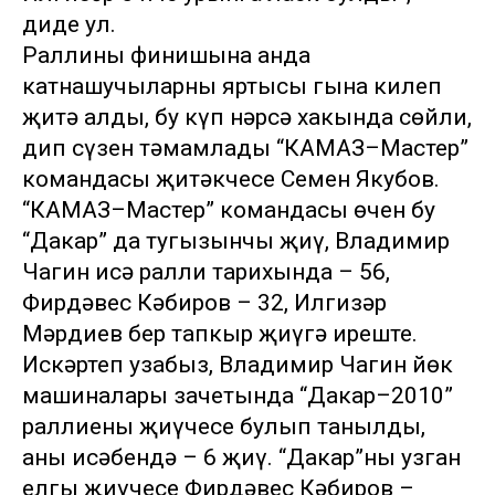
диде ул.
Раллиның финишына анда
катнашучыларның яртысы гына килеп
җитә алды, бу күп нәрсә хакында сөйли,
дип сүзен тәмамлады “КАМАЗ–Мастер”
командасы җитәкчесе Семен Якубов.
“КАМАЗ–Мастер” командасы өчен бу
“Дакар” да тугызынчы җиңү, Владимир
Чагин исә ралли тарихында – 56,
Фирдәвес Кәбиров – 32, Илгизәр
Мәрдиев бер тапкыр җиңүгә иреште.
Искәртеп узабыз, Владимир Чагин йөк
машиналары зачетында “Дакар–2010”
раллиеның җиңүчесе булып танылды,
аның исәбендә – 6 җиңү. “Дакар”ның узган
елгы җиңүчесе Фирдәвес Кәбиров –