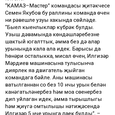
“КАМАЗ–Мастер” командасы җитәкчесе
Семен Якубов бу раллиның команда өчен
ни рәвешле узуы хакында сөйләде.
“Быел кыенлыклар күбрәк булды.
Узыш дәвамында көндәшләребезне
шактый югалттык, әмма без дә алар
урынында кала ала идек. Барысы да
һөнәри осталыкка, мисал өчен, Илгизәр
Мәрдиев машинасына тулысынча
диярлек яңа двигатель җыйган
командага бәйле. Аның машинасы
ватылганнан соң без 10 нчы урын белән
канәгатьләнербез һәм моңа сөенербез
дип уйлаган идек, әмма тырышлыгы
һәм җиңүгә омтылышы нәтиҗәсендә
Илгизәр 5 нче урынга лаек булды”, –