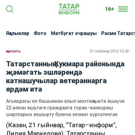
16+
Яңалыклар
Фото
Матбугат очрашуы
Рәсми Татарс
җәмгыять
21 гыйнвар 2010 12:42
Татарстанның Кукмара районында
җәмәгать эшләрендә
катнашучылар ветераннарга
ярдәм итә
Агымдагы ел башыннан алып мохтаҗлыкта яшәүче
22 өлкән яшьтәге гражданга торак–көнкүреш
шартларын яхшырту буенча хезмәт күрсәтелгән
(Казан, 21 гыйнвар, “Татар–информ”,
Лилия Маркелова). Татарстанның