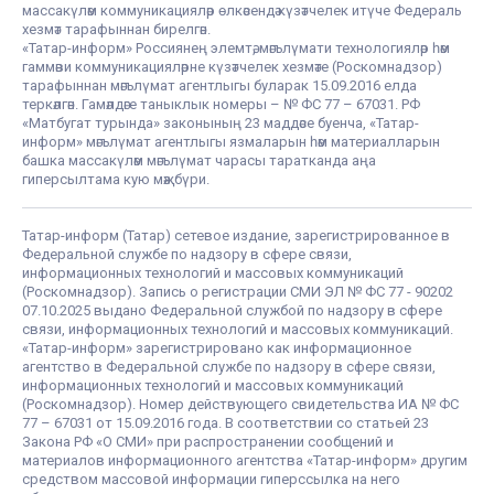
массакүләм коммуникацияләр өлкәсендә күзәтчелек итүче Федераль
хезмәт тарафыннан бирелгән.
«Татар-информ» Россиянең элемтә, мәгълүмати технологияләр һәм
гаммәви коммуникацияләрне күзәтчелек хезмәте (Роскомнадзор)
тарафыннан мәгълүмат агентлыгы буларак 15.09.2016 елда
теркәлгән. Гамәлдәге таныклык номеры – № ФС 77 – 67031. РФ
«Матбугат турында» законының 23 маддәсе буенча, «Татар-
информ» мәгълүмат агентлыгы язмаларын һәм материалларын
башка массакүләм мәгълүмат чарасы таратканда аңа
гиперсылтама кую мәҗбүри.
Татар-информ (Татар) сетевое издание, зарегистрированное в
Федеральной службе по надзору в сфере связи,
информационных технологий и массовых коммуникаций
(Роскомнадзор). Запись о регистрации СМИ ЭЛ № ФС 77 - 90202
07.10.2025 выдано Федеральной службой по надзору в сфере
связи, информационных технологий и массовых коммуникаций.
«Татар-информ» зарегистрировано как информационное
агентство в Федеральной службе по надзору в сфере связи,
информационных технологий и массовых коммуникаций
(Роскомнадзор). Номер действующего свидетельства ИА № ФС
77 – 67031 от 15.09.2016 года. В соответствии со статьей 23
Закона РФ «О СМИ» при распространении сообщений и
материалов информационного агентства «Татар-информ» другим
средством массовой информации гиперссылка на него