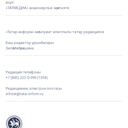
йорт.
«ТАТМЕДИА» акционерлык җәмгыяте
«Татар-информ» мәгълүмат агентлыгы татар редакциясе
Баш редактор урынбасары
Зилә Мөбәрәкшина
Редакция телефоны
+7 (843) 222-0-999 (1304)
Редакциянең электрон почтасы
infotat@tatar-inform.ru