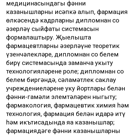
медицинасындагы фәнни
казанышларны исәпкә алып, фармация
өлкәсендә кадрларны дипломнан соң
әзерләү сыйфаты системасын
формалаштыру. Җыелышта
фармацевтларны әзерләүнең теоретик
үзенчәлекләре, дипломнан соң белем
бирү системасында заманча укыту
технологияләренең роле; дипломнан соң
белем биргәндә, сәламәтлек саклау
учреждениеләренең уку йортлары белән
фәнни-гамәли элемтәләрен ныгыту;
фармакология, фармацевтик химия һәм
технология, фармация белән идарә итү
һәм икътисадында яңа казанышлар;
фармациядәге фәнни казанышларны