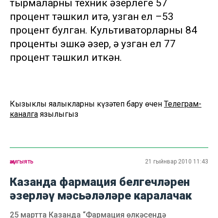
тырмаларның техник әзерлеге 57
процент тәшкил итә, узган ел –53
процент булган. Культиваторларның 84
проценты эшкә әзер, ә узган ел 77
процент тәшкил иткән.
Кызыклы яңалыкларны күзәтеп бару өчен
Телеграм-
каналга
язылыгыз
җәмгыять
21 гыйнвар 2010 11:43
Казанда фармация белгечләрен
әзерләү мәсьәләләре каралачак
25 мартта Казанда “Фармация өлкәсендә