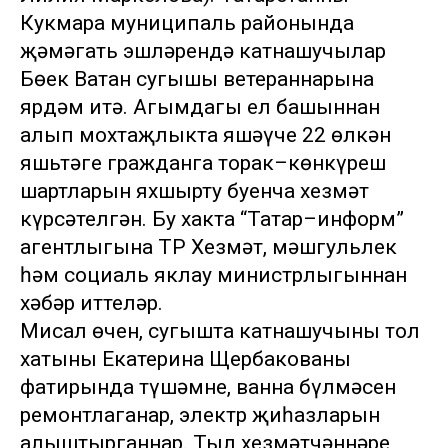
Кукмара муниципаль районында
җәмәгать эшләрендә катнашучылар
Бөек Ватан сугышы ветераннарына
ярдәм итә. Агымдагы ел башыннан
алып мохтаҗлыкта яшәүче 22 өлкән
яшьтәге гражданга торак–көнкүреш
шартларын яхшырту буенча хезмәт
күрсәтелгән. Бу хакта “Татар–информ”
агентлыгына ТР Хезмәт, мәшгульлек
һәм социаль яклау министрлыгыннан
хәбәр иттеләр.
Мисал өчен, сугышта катнашучының тол
хатыны Екатерина Щербакованың
фатирында түшәмне, ванна бүлмәсен
ремонтлаганар, электр җиһазларын
алыштырганнар. Тыл хезмәтчәннәре