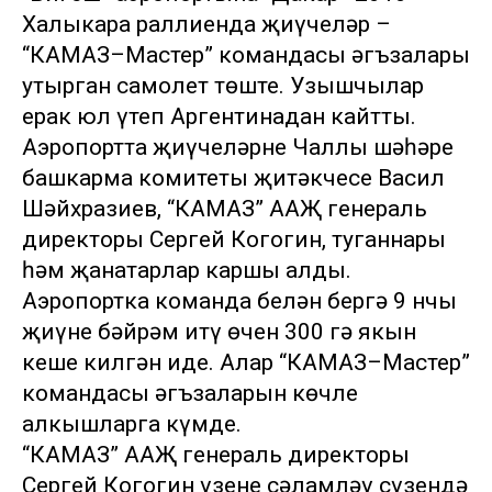
Халыкара раллиенда җиңүчеләр –
“КАМАЗ–Мастер” командасы әгъзалары
утырган самолет төште. Узышчылар
ерак юл үтеп Аргентинадан кайтты.
Аэропортта җиңүчеләрне Чаллы шәһәре
башкарма комитеты җитәкчесе Васил
Шәйхразиев, “КАМАЗ” ААҖ генераль
директоры Сергей Когогин, туганнары
һәм җанатарлар каршы алды.
Аэропортка команда белән бергә 9 нчы
җиңүне бәйрәм итү өчен 300 гә якын
кеше килгән иде. Алар “КАМАЗ–Мастер”
командасы әгъзаларын көчле
алкышларга күмде.
“КАМАЗ” ААҖ генераль директоры
Сергей Когогин үзенең сәламләү сүзендә