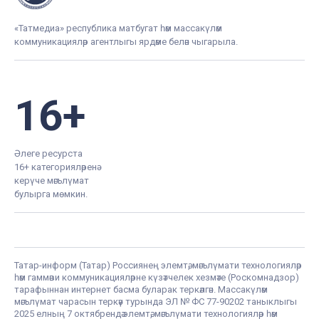
«Татмедиа» республика матбугат һәм массакүләм
коммуникацияләр агентлыгы ярдәме белән чыгарыла.
16+
Әлеге ресурста
16+ категорияләренә
керүче мәгълүмат
булырга мөмкин.
Татар-информ (Татар) Россиянең элемтә, мәгълүмати технологияләр
һәм гаммәви коммуникацияләрне күзәтчелек хезмәте (Роскомнадзор)
тарафыннан интернет басма буларак теркәлгән. Массакүләм
мәгълүмат чарасын теркәү турында ЭЛ № ФС 77-90202 таныклыгы
2025 елның 7 октябрендә элемтә, мәгълүмати технологияләр һәм