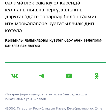
сәламәтлек саклау өлкәсендә
кулланылышка кертү; халыкны
даруханәдәге товарлар белән тәэмин
итү мәсьәләләре кузгатылачак дип
көтелә.
Кызыклы яңалыкларны күзәтеп бару өчен
Телеграм-
каналга
язылыгыз
«Татар-информ» мәгълүмат агентлыгы баш редакторы
Ринат Вагыйз улы Билалов
420066, Татарстан Республикасы, Казан, Декабристлар ур., 2нче