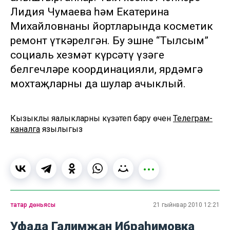
Лидия Чумаева һәм Екатерина
Михайловнаның йортларында косметик
ремонт үткәрелгән. Бу эшне “Тылсым”
социаль хезмәт күрсәтү үзәге
белгечләре координацияли, ярдәмгә
мохтаҗларны да шулар ачыклый.
Кызыклы яңалыкларны күзәтеп бару өчен
Телеграм-
каналга
язылыгыз
татар дөньясы
21 гыйнвар 2010 12:21
Уфада Галимҗан Ибраһимовка