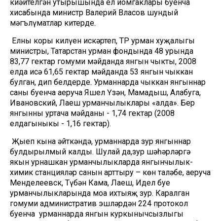
киңәйтелгән утырышында ел йомгаклары буенча
хисабында министр Валерий Власов шундый
мәгълүматлар китерде.
Елның коры килүен искәртеп, ТР урман хуҗалыгы
министры, Татарстан урман фондында 48 урында
83,77 гектар гомуми мәйданда янгын чыкты, 2008
елда исә 61,65 гектар мәйданда 53 янгын чыккан
булган, дип белдерде. Урманнарда чыккан янгыннар
саны буенча аеруча Яшел Үзән, Мамадыш, Алабуга,
Ивановский, Лаеш урманчылыклары «алда». Бер
янгынның уртача мәйданы - 1,74 гектар (2008
елдагыныкы - 1,16 гектар).
Җыеп кына әйткәндә, урманнарда зур янгыннар
булдырылмый калды. Шулай да,зур шәһәрләргә
якын урнашкан урманчылыкларда янгынчылык-
химик станцияләр санын арттыру – көн таләбе, аеруча
Менделеевск, Түбән Кама, Лаеш, Идел буе
урманчылыкларында моңа ихтыяҗ зур. Каралган
гомуми административ эшләрдән 224 протокол
буенча урманнарда янгын куркынычсызлыгы