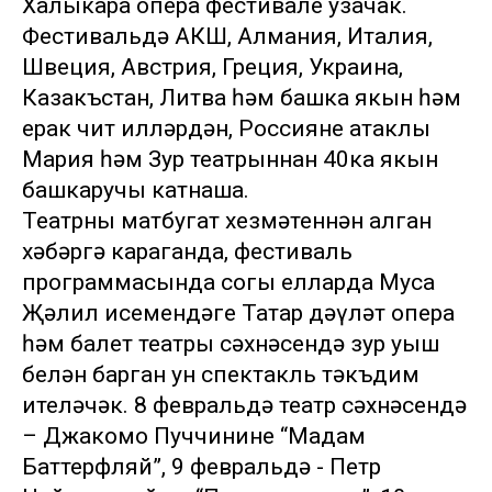
Халыкара опера фестивале узачак.
Фестивальдә АКШ, Алмания, Италия,
Швеция, Австрия, Греция, Украина,
Казакъстан, Литва һәм башка якын һәм
ерак чит илләрдән, Россиянең атаклы
Мария һәм Зур театрыннан 40ка якын
башкаручы катнаша.
Театрның матбугат хезмәтеннән алган
хәбәргә караганда, фестиваль
программасында соңгы елларда Муса
Җәлил исемендәге Татар дәүләт опера
һәм балет театры сәхнәсендә зур уңыш
белән барган ун спектакль тәкъдим
ителәчәк. 8 февральдә театр сәхнәсендә
– Джакомо Пуччининең “Мадам
Баттерфляй”, 9 февральдә - Петр