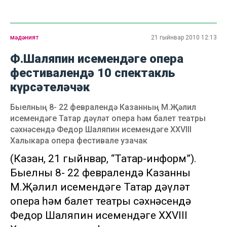
мәдәният
21 гыйнвар 2010 12:13
Ф.Шаляпин исемендәге опера
фестивалендә 10 спектакль
күрсәтеләчәк
Быелның 8- 22 февралендә Казанның М.Җәлил
исемендәге Татар дәүләт опера һәм балет театры
сәхнәсендә Федор Шаляпин исемендәге XXVIII
Халыкара опера фестивале узачак
(Казан, 21 гыйнвар, “Татар-информ”).
Быелның 8- 22 февралендә Казанның
М.Җәлил исемендәге Татар дәүләт
опера һәм балет театры сәхнәсендә
Федор Шаляпин исемендәге XXVIII