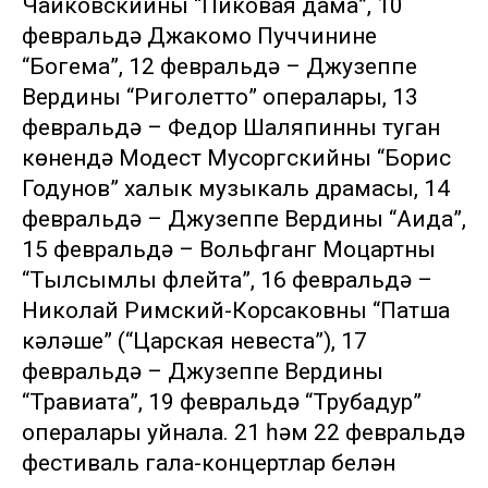
Чайковскийның “Пиковая дама”, 10
февральдә Джакомо Пуччининең
“Богема”, 12 февральдә – Джузеппе
Вердиның “Риголетто” опералары, 13
февральдә – Федор Шаляпинның туган
көнендә Модест Мусоргскийның “Борис
Годунов” халык музыкаль драмасы, 14
февральдә – Джузеппе Вердиның “Аида”,
15 февральдә – Вольфганг Моцартның
“Тылсымлы флейта”, 16 февральдә –
Николай Римский-Корсаковның “Патша
кәләше” (“Царская невеста”), 17
февральдә – Джузеппе Вердиның
“Травиата”, 19 февральдә “Трубадур”
опералары уйнала. 21 һәм 22 февральдә
фестиваль гала-концертлар белән