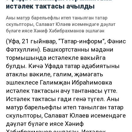
истәлек тактасы ачылды
Аны матур барельефлы итеп танылган татар
скульпторы, Салават Юлаев исемендәге дәүләт
бүләге иясе Хәниф Хәбибрахманов эшләгән
(Уфа, 21 гыйнвар, “Татар-информ”, Фәнис
Фәтхуллин). Башкортстанның мәдәни
тормышында истәлекле вакыйга
булды. Кичә Уфада татар әдәбиятының
атаклы вәкиле, галим, җәмәгать
эшлеклесе Галимҗан Ибраһимовка
истәлек тактасын ачу тантанасы үтте.
Истәлек тактасы гади генә түгел. Аны
матур барельефлы итеп танылган татар
скульпторы, Салават Юлаев исемендәге
дәүләт бүләге иясе Хәниф