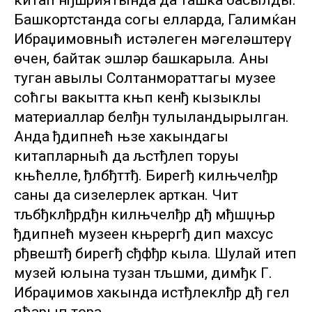
китап нђшриятында да ташка басылды.
Башкортстанда соңгы елларда, Галимќан
Ибраџимовныћ истәлеген мәңгеләштерү
өчен, байтак эшләр башкарыла. Аның
туган авылы Солтанмораттагы музее
соћгы вакытта књп кенђ кызыклы
материаллар белђн тулыландырылган.
Анда ђдипнећ њзе хакындагы
китапларныћ да љстђлеп торуы
књћелле, ђлбђттђ. Бирегђ килњчелђр
саны да сизелерлек арткан. Чит
тљбђклђрдђн килњчелђр дђ мђшџњр
ђдипнећ музеен књрергђ дип махсус
рђвештђ бирегђ сђфђр кыла. Шулай итеп
музей юлына тузан тљшми, димђк Г.
Ибраџимов хакында истђлеклђр дђ гел