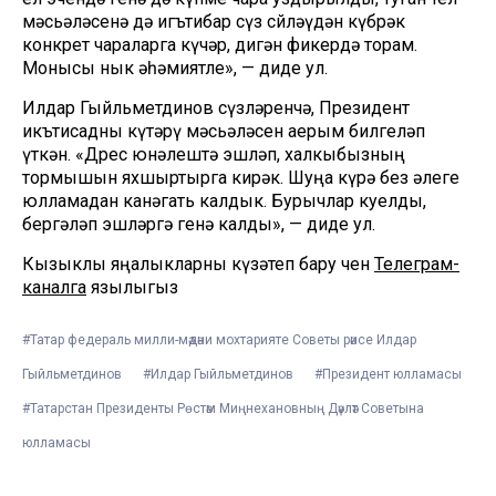
мәсьәләсенә дә игътибар сүз сөйләүдән күбрәк
конкрет чараларга күчәр, дигән фикердә торам.
Монысы нык әһәмиятле», — диде ул.
Илдар Гыйльметдинов сүзләренчә, Президент
икътисадны күтәрү мәсьәләсен аерым билгеләп
үткән. «Дөрес юнәлештә эшләп, халкыбызның
тормышын яхшыртырга кирәк. Шуңа күрә без әлеге
юлламадан канәгать калдык. Бурычлар куелды,
бергәләп эшләргә генә калды», — диде ул.
Кызыклы яңалыкларны күзәтеп бару өчен
Телеграм-
каналга
язылыгыз
#Татар федераль милли-мәдәни мохтарияте Советы рәисе Илдар
Гыйльметдинов
#Илдар Гыйльметдинов
#Президент юлламасы
#Татарстан Президенты Рөстәм Миңнехановның Дәүләт Советына
юлламасы