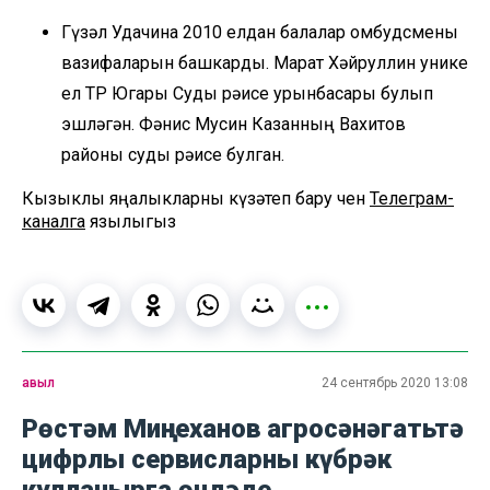
Гүзәл Удачина 2010 елдан балалар омбудсмены
вазифаларын башкарды. Марат Хәйруллин унике
ел ТР Югары Суды рәисе урынбасары булып
эшләгән. Фәнис Мусин Казанның Вахитов
районы суды рәисе булган.
Кызыклы яңалыкларны күзәтеп бару өчен
Телеграм-
каналга
язылыгыз
авыл
24 сентябрь 2020 13:08
Рөстәм Миңнеханов агросәнәгатьтә
цифрлы сервисларны күбрәк
кулланырга өндәде