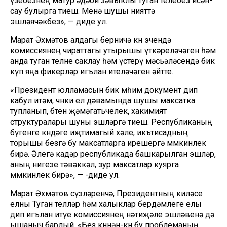
үзебезнең матур әдәби зәвыклы туган телебез исән-
сау булырга тиеш. Менә шушы нияттә
эшләячәкбез», — диде ул.
Марат Әхмәтов алдагы берничә көн эчендә
комиссиянең чираттагы утырышы үткәреләчәген һәм
анда туган телне саклау һәм үстерү мәсьәләсендә бик
күп яңа фикерләр игълан ителәчәген әйтте.
«Президент юлламасын бик мөһим документ дип
кабул итәм, чөнки ел дәвамында шушы максатка
тупланып, бөтен җәмәгатьчелек, хакимият
структуралары шуны эшләргә тиеш. Республиканың
бүгенге көндәге иҗтимагый хәле, икътисадның
торышы безгә бу максатларга ирешергә мөмкинлек
бирә. Әлегә кадәр республикада башкарылган эшләр,
аның нигезе тәвәккәл, зур максатлар куярга
мөмкинлек бирә», — -диде ул.
Марат Әхмәтов сүзләренчә, Президентның киләсе
елны Туган телләр һәм халыклар бердәмлеге елы
дип игълан итүе комиссиянең нәтиҗәле эшләвенә дә
ышаныч барлый. «Без көннән-көн бу проблеманың