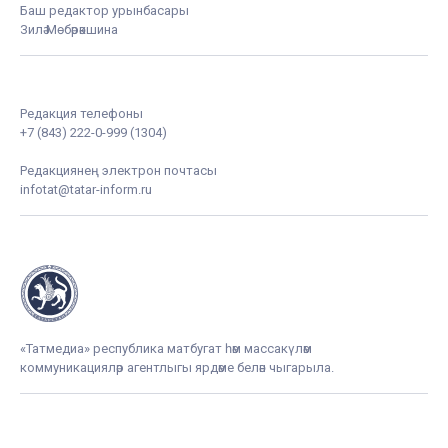
Баш редактор урынбасары
Зилә Мөбәрәкшина
Редакция телефоны
+7 (843) 222-0-999 (1304)
Редакциянең электрон почтасы
infotat@tatar-inform.ru
«Татмедиа» республика матбугат һәм массакүләм
коммуникацияләр агентлыгы ярдәме белән чыгарыла.