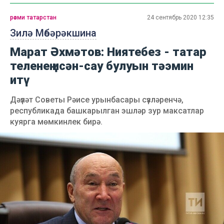
рәсми татарстан
24 сентябрь 2020 12:35
Зилә Мөбәрәкшина
Марат Әхмәтов: Ниятебез - татар
теленең исән-сау булуын тәэмин
итү
Дәүләт Советы Рәисе урынбасары сүзләренчә,
республикада башкарылган эшләр зур максатлар
куярга мөмкинлек бирә.