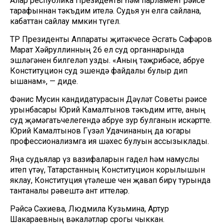
Алар республика Президенты һәм парламент рәисе
тарафыннан тәкъдим ителә. Судья ун елга сайлана,
кабаттан сайлау мөмкин түгел.
ТР Президенты Аппараты җитәкчесе Әсгать Сәфәров
Марат Хәйруллинның 26 ел суд органнарында
эшләгәнен билгеләп узды. «Аның тәҗрибәсе, абруе
Конституцион суд эшендә файдалы булыр дип
ышанам», — диде.
Фәнис Мусин кандидатурасын Дәүләт Советы рәисе
урынбасары Юрий Камалтынов тәкъдим итте, аның
суд җәмәгатьчелегендә абруе зур булганын искәртте.
Юрий Камалтынов Гүзәл Удачинаның да югары
профессионализмга ия шәхес булуын ассызыклады.
Яңа судьялар үз вазифаларын гадел һәм намуслы
итеп үтәү, Татарстанның Конституцион корылышын
яклау, Конституция үтәлеше өчен җавап бирү турында
тантаналы рәвештә ант иттеләр.
Рәйсә Сәхиева, Людмила Кузьмина, Артур
Шакараевның вәкаләтләр срогы чыккан.