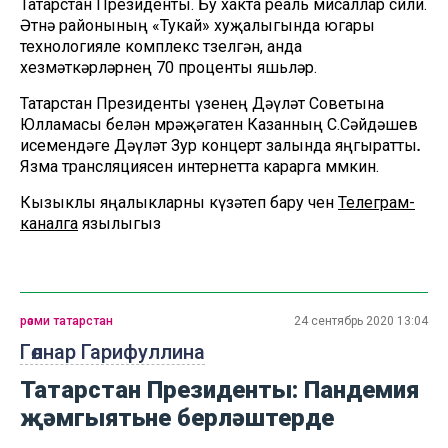
Татарстан Президенты. Бу хакта реаль мисаллар сөйли.
Әтнә районының «Тукай» хуҗалыгында югары
технологияле комплекс төзелгән, анда
хезмәткәрләрнең 70 проценты яшьләр.
Татарстан Президенты үзенең Дәүләт Советына
Юлламасы белән мөрәҗәгатен Казанның С.Сәйдәшев
исемендәге Дәүләт Зур концерт залында яңгыратты
.
Язма трансляциясен интернетта карарга мөмкин.
Кызыклы яңалыкларны күзәтеп бару өчен
Телеграм-
каналга
язылыгыз
рәсми татарстан
24 сентябрь 2020 13:04
Гөлнар Гарифуллина
Татарстан Президенты: Пандемия
җәмгыятьне берләштерде