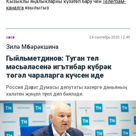
Кызыклы яңалыкларны күзәтеп бару өчен
Телеграм-
каналга
язылыгыз
сәясәт
24 сентябрь 2020 12:49
Зилә Мөбәрәкшина
Гыйльметдинов: Туган тел
мәсьәләсенә игътибар күбрәк
төгәл чараларга күчсен иде
Россия Дәүләт Думасы депутаты хәзерге дөньяның
халәтен җиңел түгел дип бәяләде.