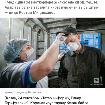
«Медицина хезмәткәрләре җилкәсенә күп эш төште.
Алар авыру тиз таралуга киртә кую өчен тырышты»,
— диде Рөстәм Миңнеханов.
архив/Владимир Васильев
(Казан, 24 сентябрь, «Татар-информ», Гөлнар
Гарифуллина). Коронавирус таралу белән бәйле