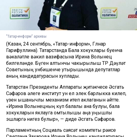
"Татар-информ" архивы
(Казан, 24 сентябрь, «Татар-информ», Гөлнар
Гарифуллина). Татарстанда Бала хокуклары буенча
вәкаләтле вәкил вазифасына Ирина Волынец
билгеләнде. Бүген алтынчы чакырылыш ТР Дәүләт
Советының унбишенче утырышында депутатлар
аның кандидатурасын хуплады.
Татарстан Президенты Аппараты җитәкчесе Әсгать
Сәфәров әлеге институт ун ел элек барлыкка килеп,
үзен ышанычлы механизм итеп аклаганын әйтте.
«Ирина Волынецның күп балалы ана булуы, бала
хокукларын яклауга омтылышы аңа уңышлы
эшләргә нигез булыр», — диде Әсгать Сәфәров.
Парламентның Социаль сәясәт комитеты рәисе
Светлана Захарова Ирина Волынец кандидатурасы