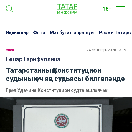
16+
Яңалыклар
Фото
Матбугат очрашуы
Рәсми Татарс
сәясәт
24 сентябрь 2020 13:19
Гөлнар Гарифуллина
Татарстанның Конституцион
судының өч яңа судьясы билгеләнде
Гүзәл Удачина Конституцион судта эшләячәк.