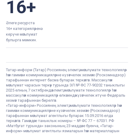
16+
Әлеге ресурста
16+ категорияләренә
керүче мәгълүмат
булырга мөмкин.
Татар-информ (Татар) Россиянең элемтә, мәгълүмати технологияләр
һәм гаммәви коммуникацияләрне күзәтчелек хезмәте (Роскомнадзор)
тарафыннан интернет басма буларак теркәлгән. Массакүләм
мәгълүмат чарасын теркәү турында ЭЛ № ФС 77-90202 таныклыгы
2025 елның 7 октябрендә элемтә, мәгълүмати технологияләр һәм
массакүләм коммуникацияләр өлкәсендә күзәтчелек итүче Федераль
хезмәт тарафыннан бирелгән.
«Татар-информ» Россиянең элемтә, мәгълүмати технологияләр һәм
гаммәви коммуникацияләрне күзәтчелек хезмәте (Роскомнадзор)
тарафыннан мәгълүмат агентлыгы буларак 15.09.2016 елда
теркәлгән. Гамәлдәге таныклык номеры – № ФС 77 – 67031. РФ
«Матбугат турында» законының 23 маддәсе буенча, «Татар-
информ» мәгълүмат агентлыгы язмаларын һәм материалларын