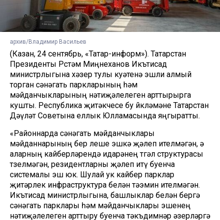
архив/Владимир Васильев
(Казан, 24 сентябрь, «Татар-информ»). Татарстан
Президенты Рөстәм Миңнеханов Икътисад
министрлыгына хәзер тулы куәтенә эшли алмый
торган сәнәгать паркларының һәм
мәйданчыкларының нәтиҗәлелеген арттырырга
кушты. Республика җитәкчесе бу йөкләмәне Татарстан
Дәүләт Советына еллык Юлламасында яңгыратты.
«Районнарда сәнәгать мәйданчыклары
мәйданнарының бер өлеше эшкә җәлеп ителмәгән, ә
аларның кайберләрендә идарәнең төгәл структурасы
төзелмәгән, резидентларны җәлеп итү буенча
системалы эш юк. Шулай ук кайбер парклар
җитәрлек инфраструктура белән тәэмин ителмәгән.
Икътисад министрлыгына, башлыклар белән бергә
сәнәгать парклары һәм мәйданчыклары эшенең
нәтиҗәлелеген арттыру буенча тәкъдимнәр әзерләргә