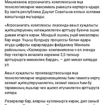
Миңнеханов агросәнәгать комплексына яңа
технологияләрне максималь рәвештә кертергә өндәде.
Бу хакта республика Дәүләт Советына еллык юллама
вакытында яңгырады.
«Агросәнәгать комплексы өлкәсендә авыл хуҗалыгы
җитештерүенең нәтиҗәлелеген арттыру буенча эшне
дәвам итәргә кирәк. Мондый эшнең уңай мисаллары
бар инде. Уңыш булдыру процессы белән идарә
итүдә цифрлы карарлардан файдалану Минзәлә
районының «Калморза» компаниясенә өч ел эчендә
бер гектарга акчалата керемне 3,5 тапкыр
арттырырга мөмкинлек бирде», — дип мисал китерде
ул.
Авыл хуҗалыгы производствосында яңа
технологияләрне модернизацияләү һәм гамәлгә кертү
хезмәт җитештерүчәнлеген, хезмәт хакын һәм бу
тармакның яшьләр өчен җәлеп итүчәнлеген арттыруга
китерә.
Резервлар бар, аларны кулланырга кирәк, дип саный