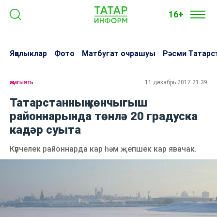
16+
Яңалыклар
Фото
Матбугат очрашуы
Рәсми Татарс
җәмгыять
11 декабрь 2017 21:39
Татарстанның көнчыгыш
районнарында төнлә 20 градуска
кадәр суыта
Күпчелек районнарда кар һәм җепшек кар явачак.