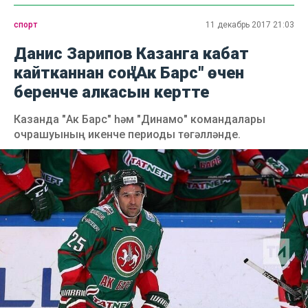
спорт
11 декабрь 2017 21:03
Данис Зарипов Казанга кабат
кайтканнан соң "Ак Барс" өчен
беренче алкасын кертте
Казанда "Ак Барс" һәм "Динамо" командалары
очрашуының икенче периоды төгәлләнде.