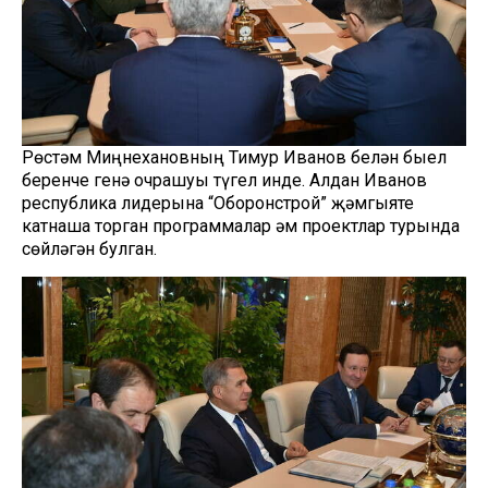
Рөстәм Миңнехановның Тимур Иванов белән быел
беренче генә очрашуы түгел инде. Алдан Иванов
республика лидерына “Оборонстрой” җәмгыяте
катнаша торган программалар һәм проектлар турында
сөйләгән булган.