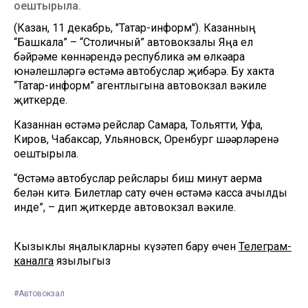
оештырыла.
(Казан, 11 декабрь, "Татар-информ"). Казанның
“Башкала” – “Столичный” автовокзалы Яңа ел
бәйрәме көннәрендә республика һәм өлкәара
юнәлешләргә өстәмә автобуслар җибәрә. Бу хакта
“Татар-информ” агентлыгына автовокзал вәкиле
җиткерде.
Казаннан өстәмә рейслар Самара, Тольятти, Уфа,
Киров, Чабаксар, Ульяновск, Оренбург шәһәрләренә
оештырыла.
“Өстәмә автобуслар рейслары биш минут аерма
белән китә. Билетлар сату өчен өстәмә касса ачылды
инде”, – дип җиткерде автовокзал вәкиле.
Кызыклы яңалыкларны күзәтеп бару өчен
Телеграм-
каналга
язылыгыз
#Автовокзал