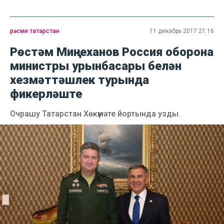
рәсми татарстан
11 декабрь 2017 21:16
Рөстәм Миңнеханов Россия оборона
министры урынбасары белән
хезмәттәшлек турында
фикерләште
Очрашу Татарстан Хөкүмәте йортында узды.