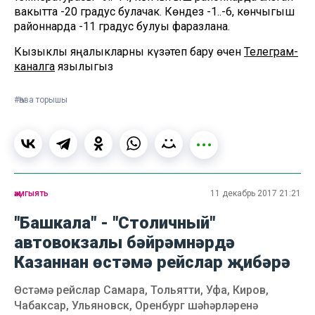
вакытта -20 градус булачак. Көндез -1..-6, көнчыгыш
районнарда -11 градус булуы фаразлана.
Кызыклы яңалыкларны күзәтеп бару өчен
Телеграм-
каналга
язылыгыз
#Һава торышы
җәмгыять
11 декабрь 2017 21:21
"Башкала" - "Столичный"
автовокзалы бәйрәмнәрдә
Казаннан өстәмә рейслар җибәрә
Өстәмә рейслар Самара, Тольятти, Уфа, Киров,
Чабаксар, Ульяновск, Оренбург шәһәрләренә