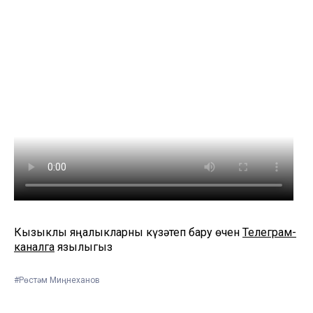
Кызыклы яңалыкларны күзәтеп бару өчен
Телеграм-
каналга
язылыгыз
#Рөстәм Миңнеханов