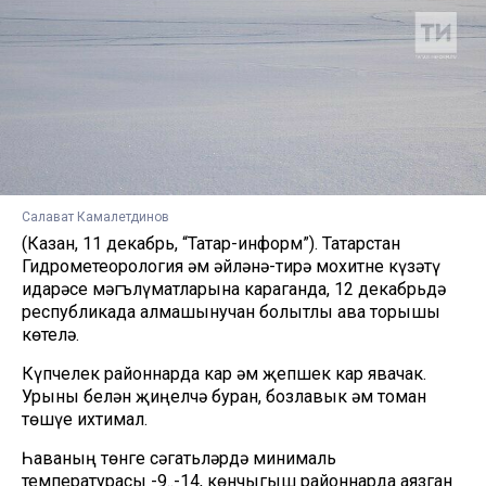
Салават Камалетдинов
(Казан, 11 декабрь, “Татар-информ”). Татарстан
Гидрометеорология һәм әйләнә-тирә мохитне күзәтү
идарәсе мәгълүматларына караганда, 12 декабрьдә
республикада алмашынучан болытлы һава торышы
көтелә.
Күпчелек районнарда кар һәм җепшек кар явачак.
Урыны белән җиңелчә буран, бозлавык һәм томан
төшүе ихтимал.
Һаваның төнге сәгатьләрдә минималь
температурасы -9..-14, көнчыгыш районнарда аязган