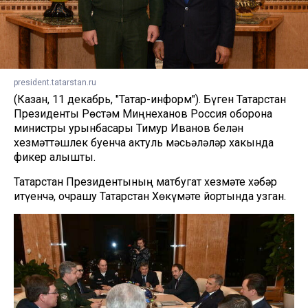
president.tatarstan.ru
(Казан, 11 декабрь, "Татар-информ"). Бүген Татарстан
Президенты Рөстәм Миңнеханов Россия оборона
министры урынбасары Тимур Иванов белән
хезмәттәшлек буенча актуль мәсьәләләр хакында
фикер алышты.
Татарстан Президентының матбугат хезмәте хәбәр
итүенчә, очрашу Татарстан Хөкүмәте йортында узган.